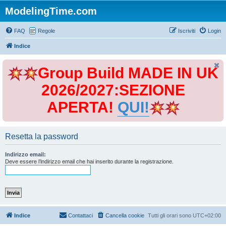
ModelingTime.com
FAQ
Regole
Iscriviti
Login
Indice
Group Build MADE IN UK
2026/2027:SEZIONE
APERTA!
QUI!
Resetta la password
Indirizzo email:
Deve essere l’indirizzo email che hai inserito durante la registrazione.
Indice
Contattaci
Cancella cookie
Tutti gli orari sono
UTC+02:00