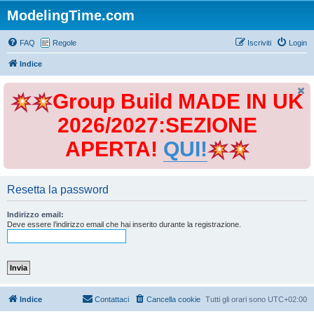
ModelingTime.com
FAQ
Regole
Iscriviti
Login
Indice
Group Build MADE IN UK
2026/2027:SEZIONE
APERTA!
QUI!
Resetta la password
Indirizzo email:
Deve essere l’indirizzo email che hai inserito durante la registrazione.
Indice
Contattaci
Cancella cookie
Tutti gli orari sono
UTC+02:00