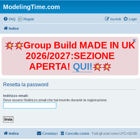
ModelingTime.com
FAQ
Regole
Iscriviti
Login
Indice
Group Build MADE IN UK
2026/2027:SEZIONE
APERTA!
QUI!
Resetta la password
Indirizzo email:
Deve essere l’indirizzo email che hai inserito durante la registrazione.
Indice
Contattaci
Cancella cookie
Tutti gli orari sono
UTC+02:00