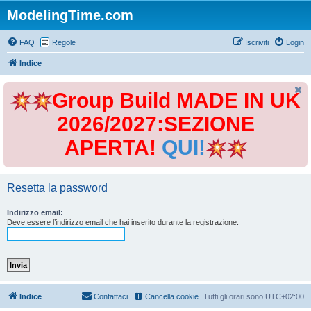
ModelingTime.com
FAQ
Regole
Iscriviti
Login
Indice
Group Build MADE IN UK
2026/2027:SEZIONE
APERTA!
QUI!
Resetta la password
Indirizzo email:
Deve essere l’indirizzo email che hai inserito durante la registrazione.
Indice
Contattaci
Cancella cookie
Tutti gli orari sono
UTC+02:00