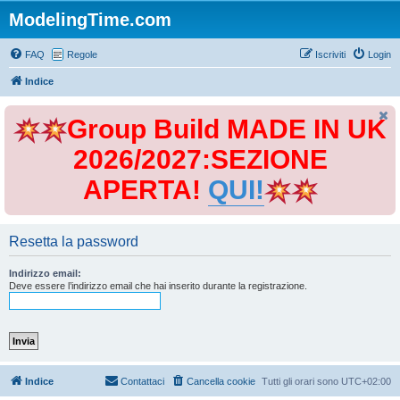
ModelingTime.com
FAQ
Regole
Iscriviti
Login
Indice
Group Build MADE IN UK
2026/2027:SEZIONE
APERTA!
QUI!
Resetta la password
Indirizzo email:
Deve essere l’indirizzo email che hai inserito durante la registrazione.
Indice
Contattaci
Cancella cookie
Tutti gli orari sono
UTC+02:00