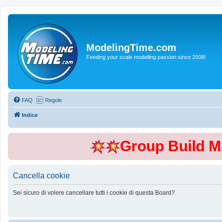
ModelingTime.com
Feeding your scale modelling passion since 2008!
FAQ
Regole
Indice
Group Build 
Cancella cookie
Sei sicuro di volere cancellare tutti i cookie di questa Board?