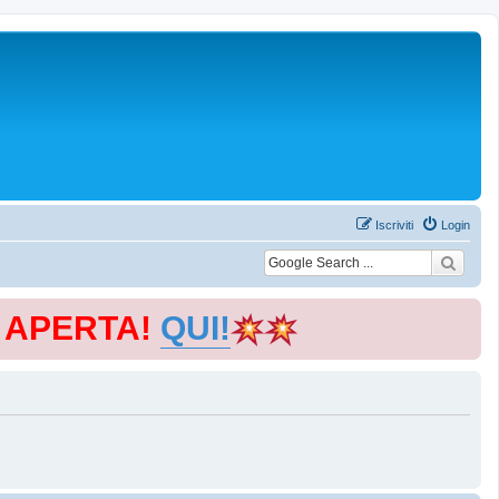
Iscriviti
Login
E APERTA!
QUI!