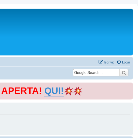
Iscriviti
Login
E APERTA!
QUI!