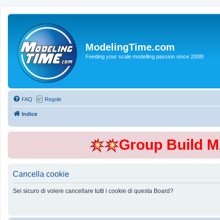
ModelingTime.com
Feeding your scale modelling passion since 2008!
FAQ
Regole
Indice
Group Build 
Cancella cookie
Sei sicuro di volere cancellare tutti i cookie di questa Board?