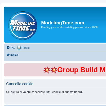
ModelingTime.com
Feeding your scale modelling passion since 2008!
FAQ
Regole
Indice
Group Build 
Cancella cookie
Sei sicuro di volere cancellare tutti i cookie di questa Board?