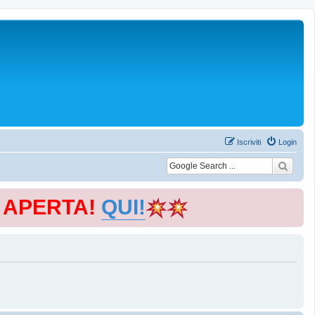
Iscriviti
Login
E APERTA!
QUI!