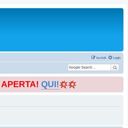
Iscriviti
Login
E APERTA!
QUI!