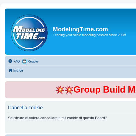
ModelingTime.com
Feeding your scale modelling passion since 2008!
FAQ
Regole
Indice
Group Build 
Cancella cookie
Sei sicuro di volere cancellare tutti i cookie di questa Board?