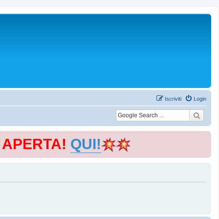
Iscriviti
Login
E APERTA!
QUI!