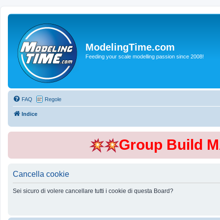
ModelingTime.com
Feeding your scale modelling passion since 2008!
FAQ
Regole
Indice
Group Build 
Cancella cookie
Sei sicuro di volere cancellare tutti i cookie di questa Board?