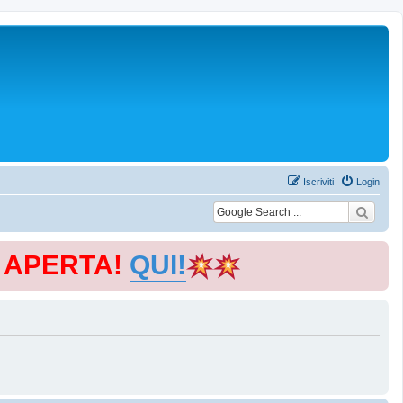
Iscriviti
Login
E APERTA!
QUI!