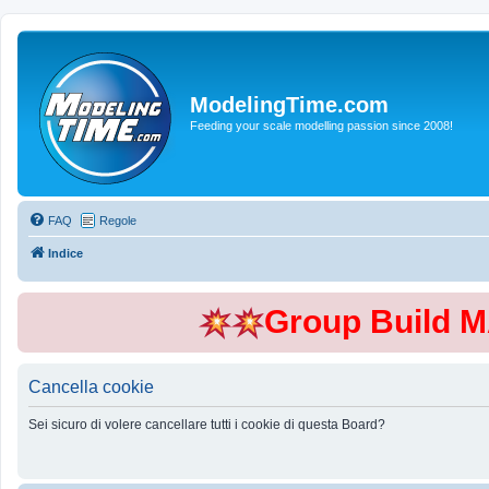
ModelingTime.com
Feeding your scale modelling passion since 2008!
FAQ
Regole
Indice
Group Build 
Cancella cookie
Sei sicuro di volere cancellare tutti i cookie di questa Board?