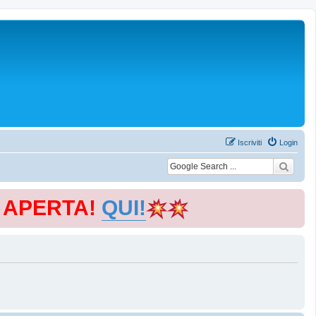
Iscriviti
Login
E APERTA!
QUI!