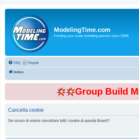
ModelingTime.com
Feeding your scale modelling passion since 2008!
FAQ
Regole
Indice
Group Build 
Cancella cookie
Sei sicuro di volere cancellare tutti i cookie di questa Board?