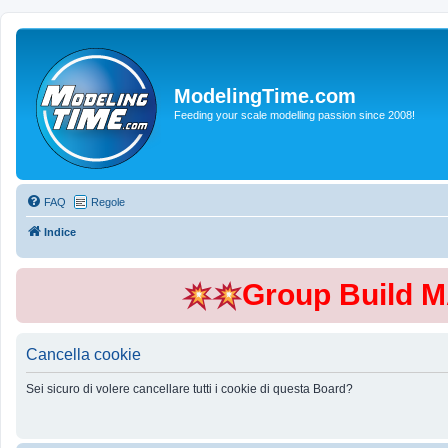
ModelingTime.com
Feeding your scale modelling passion since 2008!
FAQ
Regole
Indice
Group Build 
Cancella cookie
Sei sicuro di volere cancellare tutti i cookie di questa Board?