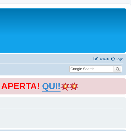
Iscriviti
Login
E APERTA!
QUI!