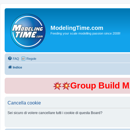
ModelingTime.com
Feeding your scale modelling passion since 2008!
FAQ
Regole
Indice
Group Build 
Cancella cookie
Sei sicuro di volere cancellare tutti i cookie di questa Board?