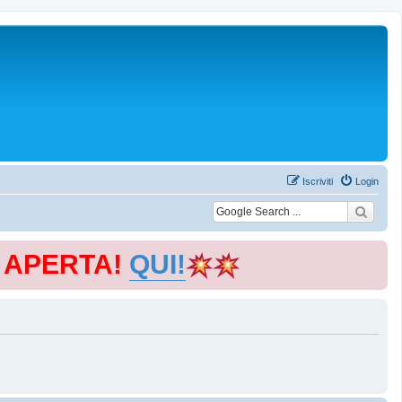
Iscriviti
Login
E APERTA!
QUI!