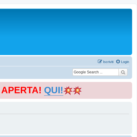
Iscriviti
Login
E APERTA!
QUI!