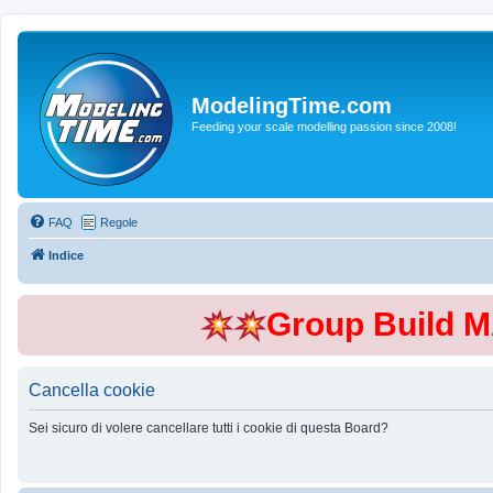
ModelingTime.com
Feeding your scale modelling passion since 2008!
FAQ
Regole
Indice
Group Build 
Cancella cookie
Sei sicuro di volere cancellare tutti i cookie di questa Board?