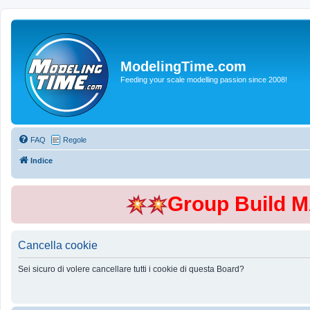
ModelingTime.com
Feeding your scale modelling passion since 2008!
FAQ
Regole
Indice
Group Build 
Cancella cookie
Sei sicuro di volere cancellare tutti i cookie di questa Board?