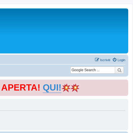
Iscriviti
Login
E APERTA!
QUI!