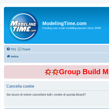
ModelingTime.com
Feeding your scale modelling passion since 2008!
FAQ
Regole
Indice
Group Build 
Cancella cookie
Sei sicuro di volere cancellare tutti i cookie di questa Board?