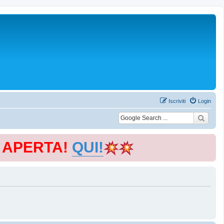
Iscriviti
Login
E APERTA!
QUI!