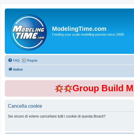
ModelingTime.com
Feeding your scale modelling passion since 2008!
FAQ
Regole
Indice
Group Build 
Cancella cookie
Sei sicuro di volere cancellare tutti i cookie di questa Board?