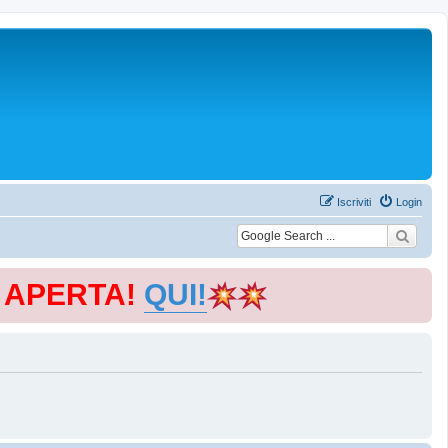
Iscriviti
Login
E APERTA!
QUI!