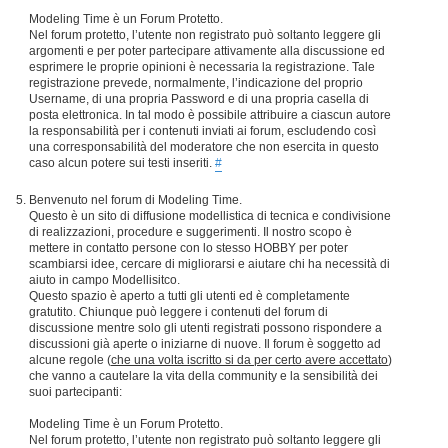
Modeling Time è un Forum Protetto.
Nel forum protetto, l’utente non registrato può soltanto leggere gli
argomenti e per poter partecipare attivamente alla discussione ed
esprimere le proprie opinioni è necessaria la registrazione. Tale
registrazione prevede, normalmente, l’indicazione del proprio
Username, di una propria Password e di una propria casella di
posta elettronica. In tal modo è possibile attribuire a ciascun autore
la responsabilità per i contenuti inviati ai forum, escludendo così
una corresponsabilità del moderatore che non esercita in questo
caso alcun potere sui testi inseriti.
#
Benvenuto nel forum di Modeling Time.
Questo è un sito di diffusione modellistica di tecnica e condivisione
di realizzazioni, procedure e suggerimenti. Il nostro scopo è
mettere in contatto persone con lo stesso HOBBY per poter
scambiarsi idee, cercare di migliorarsi e aiutare chi ha necessità di
aiuto in campo Modellisitco.
Questo spazio è aperto a tutti gli utenti ed è completamente
gratutito. Chiunque può leggere i contenuti del forum di
discussione mentre solo gli utenti registrati possono rispondere a
discussioni già aperte o iniziarne di nuove. Il forum è soggetto ad
alcune regole (
che una volta iscritto si da per certo avere accettato
)
che vanno a cautelare la vita della community e la sensibilità dei
suoi partecipanti:
Modeling Time è un Forum Protetto.
Nel forum protetto, l’utente non registrato può soltanto leggere gli