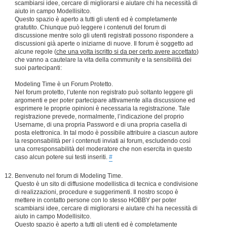
scambiarsi idee, cercare di migliorarsi e aiutare chi ha necessità di
aiuto in campo Modellisitco.
Questo spazio è aperto a tutti gli utenti ed è completamente
gratutito. Chiunque può leggere i contenuti del forum di
discussione mentre solo gli utenti registrati possono rispondere a
discussioni già aperte o iniziarne di nuove. Il forum è soggetto ad
alcune regole (
che una volta iscritto si da per certo avere accettato
)
che vanno a cautelare la vita della community e la sensibilità dei
suoi partecipanti:
Modeling Time è un Forum Protetto.
Nel forum protetto, l’utente non registrato può soltanto leggere gli
argomenti e per poter partecipare attivamente alla discussione ed
esprimere le proprie opinioni è necessaria la registrazione. Tale
registrazione prevede, normalmente, l’indicazione del proprio
Username, di una propria Password e di una propria casella di
posta elettronica. In tal modo è possibile attribuire a ciascun autore
la responsabilità per i contenuti inviati ai forum, escludendo così
una corresponsabilità del moderatore che non esercita in questo
caso alcun potere sui testi inseriti.
#
Benvenuto nel forum di Modeling Time.
Questo è un sito di diffusione modellistica di tecnica e condivisione
di realizzazioni, procedure e suggerimenti. Il nostro scopo è
mettere in contatto persone con lo stesso HOBBY per poter
scambiarsi idee, cercare di migliorarsi e aiutare chi ha necessità di
aiuto in campo Modellisitco.
Questo spazio è aperto a tutti gli utenti ed è completamente