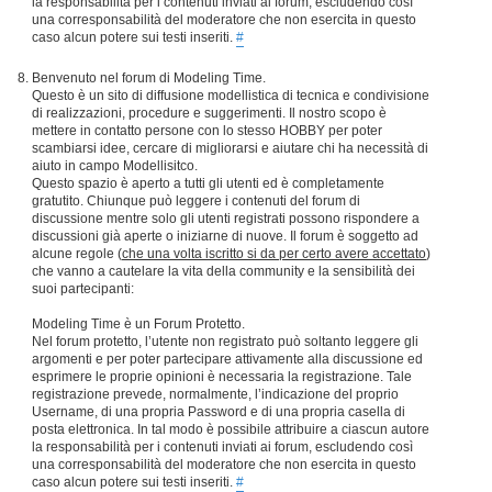
la responsabilità per i contenuti inviati ai forum, escludendo così
una corresponsabilità del moderatore che non esercita in questo
caso alcun potere sui testi inseriti.
#
Benvenuto nel forum di Modeling Time.
Questo è un sito di diffusione modellistica di tecnica e condivisione
di realizzazioni, procedure e suggerimenti. Il nostro scopo è
mettere in contatto persone con lo stesso HOBBY per poter
scambiarsi idee, cercare di migliorarsi e aiutare chi ha necessità di
aiuto in campo Modellisitco.
Questo spazio è aperto a tutti gli utenti ed è completamente
gratutito. Chiunque può leggere i contenuti del forum di
discussione mentre solo gli utenti registrati possono rispondere a
discussioni già aperte o iniziarne di nuove. Il forum è soggetto ad
alcune regole (
che una volta iscritto si da per certo avere accettato
)
che vanno a cautelare la vita della community e la sensibilità dei
suoi partecipanti:
Modeling Time è un Forum Protetto.
Nel forum protetto, l’utente non registrato può soltanto leggere gli
argomenti e per poter partecipare attivamente alla discussione ed
esprimere le proprie opinioni è necessaria la registrazione. Tale
registrazione prevede, normalmente, l’indicazione del proprio
Username, di una propria Password e di una propria casella di
posta elettronica. In tal modo è possibile attribuire a ciascun autore
la responsabilità per i contenuti inviati ai forum, escludendo così
una corresponsabilità del moderatore che non esercita in questo
caso alcun potere sui testi inseriti.
#