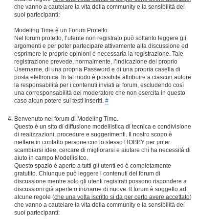
che vanno a cautelare la vita della community e la sensibilità dei
suoi partecipanti:
Modeling Time è un Forum Protetto.
Nel forum protetto, l’utente non registrato può soltanto leggere gli
argomenti e per poter partecipare attivamente alla discussione ed
esprimere le proprie opinioni è necessaria la registrazione. Tale
registrazione prevede, normalmente, l’indicazione del proprio
Username, di una propria Password e di una propria casella di
posta elettronica. In tal modo è possibile attribuire a ciascun autore
la responsabilità per i contenuti inviati ai forum, escludendo così
una corresponsabilità del moderatore che non esercita in questo
caso alcun potere sui testi inseriti.
#
Benvenuto nel forum di Modeling Time.
Questo è un sito di diffusione modellistica di tecnica e condivisione
di realizzazioni, procedure e suggerimenti. Il nostro scopo è
mettere in contatto persone con lo stesso HOBBY per poter
scambiarsi idee, cercare di migliorarsi e aiutare chi ha necessità di
aiuto in campo Modellisitco.
Questo spazio è aperto a tutti gli utenti ed è completamente
gratutito. Chiunque può leggere i contenuti del forum di
discussione mentre solo gli utenti registrati possono rispondere a
discussioni già aperte o iniziarne di nuove. Il forum è soggetto ad
alcune regole (
che una volta iscritto si da per certo avere accettato
)
che vanno a cautelare la vita della community e la sensibilità dei
suoi partecipanti: