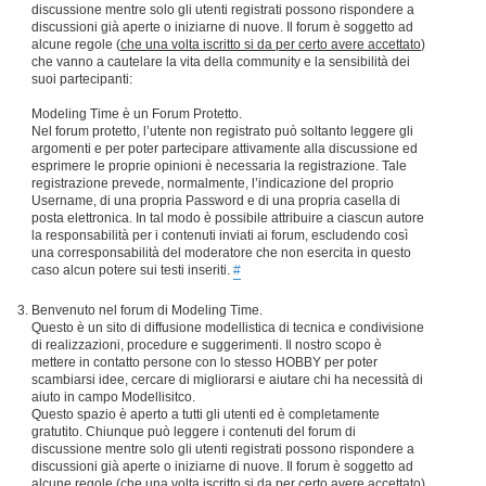
discussione mentre solo gli utenti registrati possono rispondere a
discussioni già aperte o iniziarne di nuove. Il forum è soggetto ad
alcune regole (
che una volta iscritto si da per certo avere accettato
)
che vanno a cautelare la vita della community e la sensibilità dei
suoi partecipanti:
Modeling Time è un Forum Protetto.
Nel forum protetto, l’utente non registrato può soltanto leggere gli
argomenti e per poter partecipare attivamente alla discussione ed
esprimere le proprie opinioni è necessaria la registrazione. Tale
registrazione prevede, normalmente, l’indicazione del proprio
Username, di una propria Password e di una propria casella di
posta elettronica. In tal modo è possibile attribuire a ciascun autore
la responsabilità per i contenuti inviati ai forum, escludendo così
una corresponsabilità del moderatore che non esercita in questo
caso alcun potere sui testi inseriti.
#
Benvenuto nel forum di Modeling Time.
Questo è un sito di diffusione modellistica di tecnica e condivisione
di realizzazioni, procedure e suggerimenti. Il nostro scopo è
mettere in contatto persone con lo stesso HOBBY per poter
scambiarsi idee, cercare di migliorarsi e aiutare chi ha necessità di
aiuto in campo Modellisitco.
Questo spazio è aperto a tutti gli utenti ed è completamente
gratutito. Chiunque può leggere i contenuti del forum di
discussione mentre solo gli utenti registrati possono rispondere a
discussioni già aperte o iniziarne di nuove. Il forum è soggetto ad
alcune regole (
che una volta iscritto si da per certo avere accettato
)