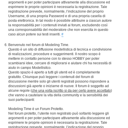
argomenti e per poter partecipare attivamente alla discussione ed
esprimere le proprie opinioni è necessaria la registrazione. Tale
registrazione prevede, normalmente, l’indicazione del proprio
Username, di una propria Password e di una propria casella di
posta elettronica. In tal modo è possibile attribuire a ciascun autore
la responsabilità per i contenuti inviati ai forum, escludendo così
una corresponsabilità del moderatore che non esercita in questo
caso alcun potere sui testi inseriti.
#
Benvenuto nel forum di Modeling Time.
Questo è un sito di diffusione modellistica di tecnica e condivisione
di realizzazioni, procedure e suggerimenti. Il nostro scopo è
mettere in contatto persone con lo stesso HOBBY per poter
scambiarsi idee, cercare di migliorarsi e aiutare chi ha necessità di
aiuto in campo Modellisitco.
Questo spazio è aperto a tutti gli utenti ed è completamente
gratutito. Chiunque può leggere i contenuti del forum di
discussione mentre solo gli utenti registrati possono rispondere a
discussioni già aperte o iniziarne di nuove. Il forum è soggetto ad
alcune regole (
che una volta iscritto si da per certo avere accettato
)
che vanno a cautelare la vita della community e la sensibilità dei
suoi partecipanti:
Modeling Time è un Forum Protetto.
Nel forum protetto, l’utente non registrato può soltanto leggere gli
argomenti e per poter partecipare attivamente alla discussione ed
esprimere le proprie opinioni è necessaria la registrazione. Tale
registrazione prevede, normalmente, l’indicazione del proprio