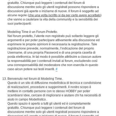
gratutito. Chiunque può leggere i contenuti del forum di
discussione mentre solo gli utenti registrati possono rispondere a
discussioni già aperte o iniziarne di nuove. Il forum è soggetto ad
alcune regole (
che una volta iscritto si da per certo avere accettato
)
che vanno a cautelare la vita della community e la sensibilità dei
suoi partecipanti:
Modeling Time è un Forum Protetto.
Nel forum protetto, l’utente non registrato può soltanto leggere gli
argomenti e per poter partecipare attivamente alla discussione ed
esprimere le proprie opinioni è necessaria la registrazione. Tale
registrazione prevede, normalmente, l’indicazione del proprio
Username, di una propria Password e di una propria casella di
posta elettronica. In tal modo è possibile attribuire a ciascun autore
la responsabilità per i contenuti inviati ai forum, escludendo così
una corresponsabilità del moderatore che non esercita in questo
caso alcun potere sui testi inseriti.
#
Benvenuto nel forum di Modeling Time.
Questo è un sito di diffusione modellistica di tecnica e condivisione
di realizzazioni, procedure e suggerimenti. Il nostro scopo è
mettere in contatto persone con lo stesso HOBBY per poter
scambiarsi idee, cercare di migliorarsi e aiutare chi ha necessità di
aiuto in campo Modellisitco.
Questo spazio è aperto a tutti gli utenti ed è completamente
gratutito. Chiunque può leggere i contenuti del forum di
discussione mentre solo gli utenti registrati possono rispondere a