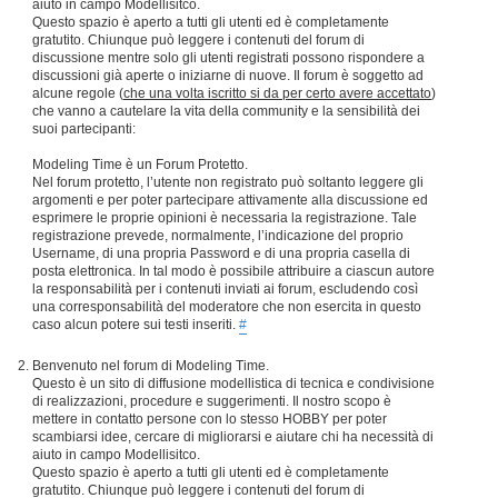
aiuto in campo Modellisitco.
Questo spazio è aperto a tutti gli utenti ed è completamente
gratutito. Chiunque può leggere i contenuti del forum di
discussione mentre solo gli utenti registrati possono rispondere a
discussioni già aperte o iniziarne di nuove. Il forum è soggetto ad
alcune regole (
che una volta iscritto si da per certo avere accettato
)
che vanno a cautelare la vita della community e la sensibilità dei
suoi partecipanti:
Modeling Time è un Forum Protetto.
Nel forum protetto, l’utente non registrato può soltanto leggere gli
argomenti e per poter partecipare attivamente alla discussione ed
esprimere le proprie opinioni è necessaria la registrazione. Tale
registrazione prevede, normalmente, l’indicazione del proprio
Username, di una propria Password e di una propria casella di
posta elettronica. In tal modo è possibile attribuire a ciascun autore
la responsabilità per i contenuti inviati ai forum, escludendo così
una corresponsabilità del moderatore che non esercita in questo
caso alcun potere sui testi inseriti.
#
Benvenuto nel forum di Modeling Time.
Questo è un sito di diffusione modellistica di tecnica e condivisione
di realizzazioni, procedure e suggerimenti. Il nostro scopo è
mettere in contatto persone con lo stesso HOBBY per poter
scambiarsi idee, cercare di migliorarsi e aiutare chi ha necessità di
aiuto in campo Modellisitco.
Questo spazio è aperto a tutti gli utenti ed è completamente
gratutito. Chiunque può leggere i contenuti del forum di