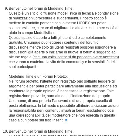
Benvenuto nel forum di Modeling Time.
Questo è un sito di diffusione modellistica di tecnica e condivisione
di realizzazioni, procedure e suggerimenti. Il nostro scopo è
mettere in contatto persone con lo stesso HOBBY per poter
scambiarsi idee, cercare di migliorarsi e aiutare chi ha necessità di
aiuto in campo Modellisitco.
Questo spazio è aperto a tutti gli utenti ed è completamente
gratutito. Chiunque può leggere i contenuti del forum di
discussione mentre solo gli utenti registrati possono rispondere a
discussioni già aperte o iniziarne di nuove. Il forum è soggetto ad
alcune regole (
che una volta iscritto si da per certo avere accettato
)
che vanno a cautelare la vita della community e la sensibilità dei
suoi partecipanti:
Modeling Time è un Forum Protetto.
Nel forum protetto, l’utente non registrato può soltanto leggere gli
argomenti e per poter partecipare attivamente alla discussione ed
esprimere le proprie opinioni è necessaria la registrazione. Tale
registrazione prevede, normalmente, l’indicazione del proprio
Username, di una propria Password e di una propria casella di
posta elettronica. In tal modo è possibile attribuire a ciascun autore
la responsabilità per i contenuti inviati ai forum, escludendo così
una corresponsabilità del moderatore che non esercita in questo
caso alcun potere sui testi inseriti.
#
Benvenuto nel forum di Modeling Time.