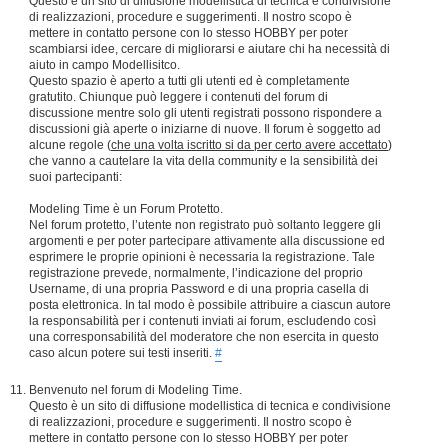
Questo è un sito di diffusione modellistica di tecnica e condivisione
di realizzazioni, procedure e suggerimenti. Il nostro scopo è
mettere in contatto persone con lo stesso HOBBY per poter
scambiarsi idee, cercare di migliorarsi e aiutare chi ha necessità di
aiuto in campo Modellisitco.
Questo spazio è aperto a tutti gli utenti ed è completamente
gratutito. Chiunque può leggere i contenuti del forum di
discussione mentre solo gli utenti registrati possono rispondere a
discussioni già aperte o iniziarne di nuove. Il forum è soggetto ad
alcune regole (
che una volta iscritto si da per certo avere accettato
)
che vanno a cautelare la vita della community e la sensibilità dei
suoi partecipanti:
Modeling Time è un Forum Protetto.
Nel forum protetto, l’utente non registrato può soltanto leggere gli
argomenti e per poter partecipare attivamente alla discussione ed
esprimere le proprie opinioni è necessaria la registrazione. Tale
registrazione prevede, normalmente, l’indicazione del proprio
Username, di una propria Password e di una propria casella di
posta elettronica. In tal modo è possibile attribuire a ciascun autore
la responsabilità per i contenuti inviati ai forum, escludendo così
una corresponsabilità del moderatore che non esercita in questo
caso alcun potere sui testi inseriti.
#
Benvenuto nel forum di Modeling Time.
Questo è un sito di diffusione modellistica di tecnica e condivisione
di realizzazioni, procedure e suggerimenti. Il nostro scopo è
mettere in contatto persone con lo stesso HOBBY per poter