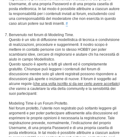
Username, di una propria Password e di una propria casella di
posta elettronica. In tal modo è possibile attribuire a ciascun autore
la responsabilità per i contenuti inviati ai forum, escludendo così
una corresponsabilità del moderatore che non esercita in questo
caso alcun potere sui testi inseriti.
#
Benvenuto nel forum di Modeling Time.
Questo è un sito di diffusione modellistica di tecnica e condivisione
di realizzazioni, procedure e suggerimenti. Il nostro scopo è
mettere in contatto persone con lo stesso HOBBY per poter
scambiarsi idee, cercare di migliorarsi e aiutare chi ha necessità di
aiuto in campo Modellisitco.
Questo spazio è aperto a tutti gli utenti ed è completamente
gratutito. Chiunque può leggere i contenuti del forum di
discussione mentre solo gli utenti registrati possono rispondere a
discussioni già aperte o iniziarne di nuove. Il forum è soggetto ad
alcune regole (
che una volta iscritto si da per certo avere accettato
)
che vanno a cautelare la vita della community e la sensibilità dei
suoi partecipanti:
Modeling Time è un Forum Protetto.
Nel forum protetto, l’utente non registrato può soltanto leggere gli
argomenti e per poter partecipare attivamente alla discussione ed
esprimere le proprie opinioni è necessaria la registrazione. Tale
registrazione prevede, normalmente, l’indicazione del proprio
Username, di una propria Password e di una propria casella di
posta elettronica. In tal modo è possibile attribuire a ciascun autore