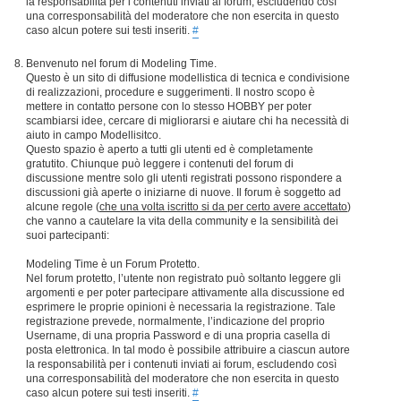
la responsabilità per i contenuti inviati ai forum, escludendo così
una corresponsabilità del moderatore che non esercita in questo
caso alcun potere sui testi inseriti.
#
Benvenuto nel forum di Modeling Time.
Questo è un sito di diffusione modellistica di tecnica e condivisione
di realizzazioni, procedure e suggerimenti. Il nostro scopo è
mettere in contatto persone con lo stesso HOBBY per poter
scambiarsi idee, cercare di migliorarsi e aiutare chi ha necessità di
aiuto in campo Modellisitco.
Questo spazio è aperto a tutti gli utenti ed è completamente
gratutito. Chiunque può leggere i contenuti del forum di
discussione mentre solo gli utenti registrati possono rispondere a
discussioni già aperte o iniziarne di nuove. Il forum è soggetto ad
alcune regole (
che una volta iscritto si da per certo avere accettato
)
che vanno a cautelare la vita della community e la sensibilità dei
suoi partecipanti:
Modeling Time è un Forum Protetto.
Nel forum protetto, l’utente non registrato può soltanto leggere gli
argomenti e per poter partecipare attivamente alla discussione ed
esprimere le proprie opinioni è necessaria la registrazione. Tale
registrazione prevede, normalmente, l’indicazione del proprio
Username, di una propria Password e di una propria casella di
posta elettronica. In tal modo è possibile attribuire a ciascun autore
la responsabilità per i contenuti inviati ai forum, escludendo così
una corresponsabilità del moderatore che non esercita in questo
caso alcun potere sui testi inseriti.
#