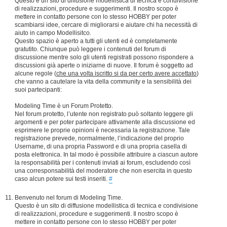
Questo è un sito di diffusione modellistica di tecnica e condivisione
di realizzazioni, procedure e suggerimenti. Il nostro scopo è
mettere in contatto persone con lo stesso HOBBY per poter
scambiarsi idee, cercare di migliorarsi e aiutare chi ha necessità di
aiuto in campo Modellisitco.
Questo spazio è aperto a tutti gli utenti ed è completamente
gratutito. Chiunque può leggere i contenuti del forum di
discussione mentre solo gli utenti registrati possono rispondere a
discussioni già aperte o iniziarne di nuove. Il forum è soggetto ad
alcune regole (
che una volta iscritto si da per certo avere accettato
)
che vanno a cautelare la vita della community e la sensibilità dei
suoi partecipanti:
Modeling Time è un Forum Protetto.
Nel forum protetto, l’utente non registrato può soltanto leggere gli
argomenti e per poter partecipare attivamente alla discussione ed
esprimere le proprie opinioni è necessaria la registrazione. Tale
registrazione prevede, normalmente, l’indicazione del proprio
Username, di una propria Password e di una propria casella di
posta elettronica. In tal modo è possibile attribuire a ciascun autore
la responsabilità per i contenuti inviati ai forum, escludendo così
una corresponsabilità del moderatore che non esercita in questo
caso alcun potere sui testi inseriti.
#
Benvenuto nel forum di Modeling Time.
Questo è un sito di diffusione modellistica di tecnica e condivisione
di realizzazioni, procedure e suggerimenti. Il nostro scopo è
mettere in contatto persone con lo stesso HOBBY per poter