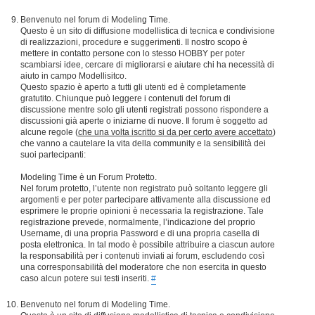
Benvenuto nel forum di Modeling Time.
Questo è un sito di diffusione modellistica di tecnica e condivisione
di realizzazioni, procedure e suggerimenti. Il nostro scopo è
mettere in contatto persone con lo stesso HOBBY per poter
scambiarsi idee, cercare di migliorarsi e aiutare chi ha necessità di
aiuto in campo Modellisitco.
Questo spazio è aperto a tutti gli utenti ed è completamente
gratutito. Chiunque può leggere i contenuti del forum di
discussione mentre solo gli utenti registrati possono rispondere a
discussioni già aperte o iniziarne di nuove. Il forum è soggetto ad
alcune regole (
che una volta iscritto si da per certo avere accettato
)
che vanno a cautelare la vita della community e la sensibilità dei
suoi partecipanti:
Modeling Time è un Forum Protetto.
Nel forum protetto, l’utente non registrato può soltanto leggere gli
argomenti e per poter partecipare attivamente alla discussione ed
esprimere le proprie opinioni è necessaria la registrazione. Tale
registrazione prevede, normalmente, l’indicazione del proprio
Username, di una propria Password e di una propria casella di
posta elettronica. In tal modo è possibile attribuire a ciascun autore
la responsabilità per i contenuti inviati ai forum, escludendo così
una corresponsabilità del moderatore che non esercita in questo
caso alcun potere sui testi inseriti.
#
Benvenuto nel forum di Modeling Time.