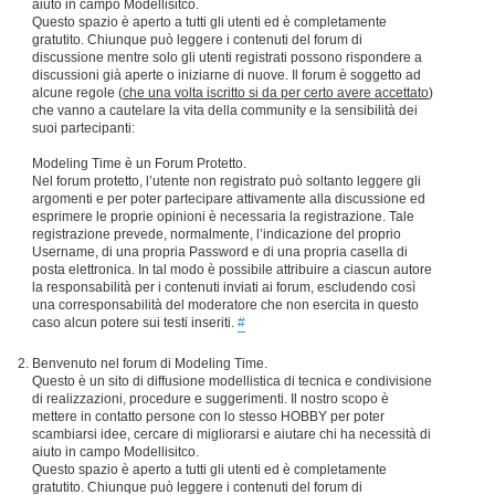
aiuto in campo Modellisitco.
Questo spazio è aperto a tutti gli utenti ed è completamente
gratutito. Chiunque può leggere i contenuti del forum di
discussione mentre solo gli utenti registrati possono rispondere a
discussioni già aperte o iniziarne di nuove. Il forum è soggetto ad
alcune regole (
che una volta iscritto si da per certo avere accettato
)
che vanno a cautelare la vita della community e la sensibilità dei
suoi partecipanti:
Modeling Time è un Forum Protetto.
Nel forum protetto, l’utente non registrato può soltanto leggere gli
argomenti e per poter partecipare attivamente alla discussione ed
esprimere le proprie opinioni è necessaria la registrazione. Tale
registrazione prevede, normalmente, l’indicazione del proprio
Username, di una propria Password e di una propria casella di
posta elettronica. In tal modo è possibile attribuire a ciascun autore
la responsabilità per i contenuti inviati ai forum, escludendo così
una corresponsabilità del moderatore che non esercita in questo
caso alcun potere sui testi inseriti.
#
Benvenuto nel forum di Modeling Time.
Questo è un sito di diffusione modellistica di tecnica e condivisione
di realizzazioni, procedure e suggerimenti. Il nostro scopo è
mettere in contatto persone con lo stesso HOBBY per poter
scambiarsi idee, cercare di migliorarsi e aiutare chi ha necessità di
aiuto in campo Modellisitco.
Questo spazio è aperto a tutti gli utenti ed è completamente
gratutito. Chiunque può leggere i contenuti del forum di