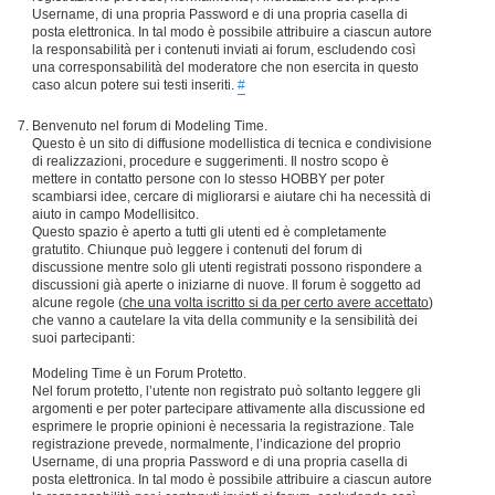
Username, di una propria Password e di una propria casella di
posta elettronica. In tal modo è possibile attribuire a ciascun autore
la responsabilità per i contenuti inviati ai forum, escludendo così
una corresponsabilità del moderatore che non esercita in questo
caso alcun potere sui testi inseriti.
#
Benvenuto nel forum di Modeling Time.
Questo è un sito di diffusione modellistica di tecnica e condivisione
di realizzazioni, procedure e suggerimenti. Il nostro scopo è
mettere in contatto persone con lo stesso HOBBY per poter
scambiarsi idee, cercare di migliorarsi e aiutare chi ha necessità di
aiuto in campo Modellisitco.
Questo spazio è aperto a tutti gli utenti ed è completamente
gratutito. Chiunque può leggere i contenuti del forum di
discussione mentre solo gli utenti registrati possono rispondere a
discussioni già aperte o iniziarne di nuove. Il forum è soggetto ad
alcune regole (
che una volta iscritto si da per certo avere accettato
)
che vanno a cautelare la vita della community e la sensibilità dei
suoi partecipanti:
Modeling Time è un Forum Protetto.
Nel forum protetto, l’utente non registrato può soltanto leggere gli
argomenti e per poter partecipare attivamente alla discussione ed
esprimere le proprie opinioni è necessaria la registrazione. Tale
registrazione prevede, normalmente, l’indicazione del proprio
Username, di una propria Password e di una propria casella di
posta elettronica. In tal modo è possibile attribuire a ciascun autore