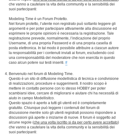
che vanno a cautelare la vita della community e la sensibilità dei
suoi partecipanti:
Modeling Time è un Forum Protetto.
Nel forum protetto, l’utente non registrato può soltanto leggere gli
argomenti e per poter partecipare attivamente alla discussione ed
esprimere le proprie opinioni è necessaria la registrazione. Tale
registrazione prevede, normalmente, l’indicazione del proprio
Username, di una propria Password e di una propria casella di
posta elettronica. In tal modo è possibile attribuire a ciascun autore
la responsabilità per i contenuti inviati ai forum, escludendo così
una corresponsabilità del moderatore che non esercita in questo
caso alcun potere sui testi inseriti.
#
Benvenuto nel forum di Modeling Time.
Questo è un sito di diffusione modellistica di tecnica e condivisione
di realizzazioni, procedure e suggerimenti. Il nostro scopo è
mettere in contatto persone con lo stesso HOBBY per poter
scambiarsi idee, cercare di migliorarsi e aiutare chi ha necessità di
aiuto in campo Modellisitco.
Questo spazio è aperto a tutti gli utenti ed è completamente
gratutito. Chiunque può leggere i contenuti del forum di
discussione mentre solo gli utenti registrati possono rispondere a
discussioni già aperte o iniziarne di nuove. Il forum è soggetto ad
alcune regole (
che una volta iscritto si da per certo avere accettato
)
che vanno a cautelare la vita della community e la sensibilità dei
suoi partecipanti: