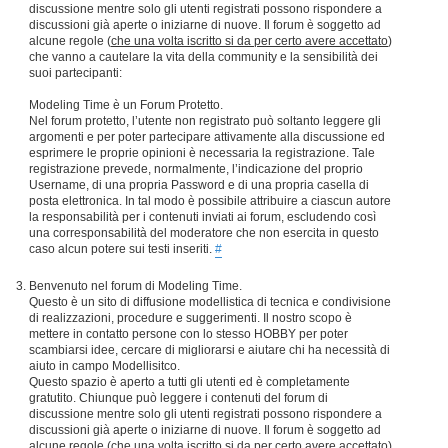
discussione mentre solo gli utenti registrati possono rispondere a
discussioni già aperte o iniziarne di nuove. Il forum è soggetto ad
alcune regole (
che una volta iscritto si da per certo avere accettato
)
che vanno a cautelare la vita della community e la sensibilità dei
suoi partecipanti:
Modeling Time è un Forum Protetto.
Nel forum protetto, l’utente non registrato può soltanto leggere gli
argomenti e per poter partecipare attivamente alla discussione ed
esprimere le proprie opinioni è necessaria la registrazione. Tale
registrazione prevede, normalmente, l’indicazione del proprio
Username, di una propria Password e di una propria casella di
posta elettronica. In tal modo è possibile attribuire a ciascun autore
la responsabilità per i contenuti inviati ai forum, escludendo così
una corresponsabilità del moderatore che non esercita in questo
caso alcun potere sui testi inseriti.
#
Benvenuto nel forum di Modeling Time.
Questo è un sito di diffusione modellistica di tecnica e condivisione
di realizzazioni, procedure e suggerimenti. Il nostro scopo è
mettere in contatto persone con lo stesso HOBBY per poter
scambiarsi idee, cercare di migliorarsi e aiutare chi ha necessità di
aiuto in campo Modellisitco.
Questo spazio è aperto a tutti gli utenti ed è completamente
gratutito. Chiunque può leggere i contenuti del forum di
discussione mentre solo gli utenti registrati possono rispondere a
discussioni già aperte o iniziarne di nuove. Il forum è soggetto ad
alcune regole (
che una volta iscritto si da per certo avere accettato
)