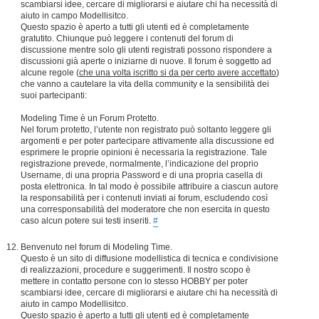
scambiarsi idee, cercare di migliorarsi e aiutare chi ha necessità di
aiuto in campo Modellisitco.
Questo spazio è aperto a tutti gli utenti ed è completamente
gratutito. Chiunque può leggere i contenuti del forum di
discussione mentre solo gli utenti registrati possono rispondere a
discussioni già aperte o iniziarne di nuove. Il forum è soggetto ad
alcune regole (
che una volta iscritto si da per certo avere accettato
)
che vanno a cautelare la vita della community e la sensibilità dei
suoi partecipanti:
Modeling Time è un Forum Protetto.
Nel forum protetto, l’utente non registrato può soltanto leggere gli
argomenti e per poter partecipare attivamente alla discussione ed
esprimere le proprie opinioni è necessaria la registrazione. Tale
registrazione prevede, normalmente, l’indicazione del proprio
Username, di una propria Password e di una propria casella di
posta elettronica. In tal modo è possibile attribuire a ciascun autore
la responsabilità per i contenuti inviati ai forum, escludendo così
una corresponsabilità del moderatore che non esercita in questo
caso alcun potere sui testi inseriti.
#
Benvenuto nel forum di Modeling Time.
Questo è un sito di diffusione modellistica di tecnica e condivisione
di realizzazioni, procedure e suggerimenti. Il nostro scopo è
mettere in contatto persone con lo stesso HOBBY per poter
scambiarsi idee, cercare di migliorarsi e aiutare chi ha necessità di
aiuto in campo Modellisitco.
Questo spazio è aperto a tutti gli utenti ed è completamente