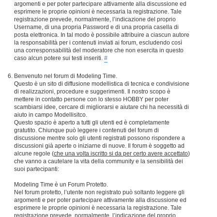
argomenti e per poter partecipare attivamente alla discussione ed
esprimere le proprie opinioni è necessaria la registrazione. Tale
registrazione prevede, normalmente, l’indicazione del proprio
Username, di una propria Password e di una propria casella di
posta elettronica. In tal modo è possibile attribuire a ciascun autore
la responsabilità per i contenuti inviati ai forum, escludendo così
una corresponsabilità del moderatore che non esercita in questo
caso alcun potere sui testi inseriti.
#
Benvenuto nel forum di Modeling Time.
Questo è un sito di diffusione modellistica di tecnica e condivisione
di realizzazioni, procedure e suggerimenti. Il nostro scopo è
mettere in contatto persone con lo stesso HOBBY per poter
scambiarsi idee, cercare di migliorarsi e aiutare chi ha necessità di
aiuto in campo Modellisitco.
Questo spazio è aperto a tutti gli utenti ed è completamente
gratutito. Chiunque può leggere i contenuti del forum di
discussione mentre solo gli utenti registrati possono rispondere a
discussioni già aperte o iniziarne di nuove. Il forum è soggetto ad
alcune regole (
che una volta iscritto si da per certo avere accettato
)
che vanno a cautelare la vita della community e la sensibilità dei
suoi partecipanti:
Modeling Time è un Forum Protetto.
Nel forum protetto, l’utente non registrato può soltanto leggere gli
argomenti e per poter partecipare attivamente alla discussione ed
esprimere le proprie opinioni è necessaria la registrazione. Tale
registrazione prevede, normalmente, l’indicazione del proprio