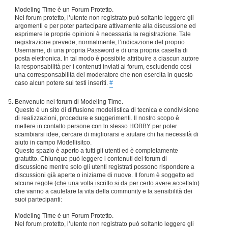
Modeling Time è un Forum Protetto.
Nel forum protetto, l’utente non registrato può soltanto leggere gli
argomenti e per poter partecipare attivamente alla discussione ed
esprimere le proprie opinioni è necessaria la registrazione. Tale
registrazione prevede, normalmente, l’indicazione del proprio
Username, di una propria Password e di una propria casella di
posta elettronica. In tal modo è possibile attribuire a ciascun autore
la responsabilità per i contenuti inviati ai forum, escludendo così
una corresponsabilità del moderatore che non esercita in questo
caso alcun potere sui testi inseriti.
#
Benvenuto nel forum di Modeling Time.
Questo è un sito di diffusione modellistica di tecnica e condivisione
di realizzazioni, procedure e suggerimenti. Il nostro scopo è
mettere in contatto persone con lo stesso HOBBY per poter
scambiarsi idee, cercare di migliorarsi e aiutare chi ha necessità di
aiuto in campo Modellisitco.
Questo spazio è aperto a tutti gli utenti ed è completamente
gratutito. Chiunque può leggere i contenuti del forum di
discussione mentre solo gli utenti registrati possono rispondere a
discussioni già aperte o iniziarne di nuove. Il forum è soggetto ad
alcune regole (
che una volta iscritto si da per certo avere accettato
)
che vanno a cautelare la vita della community e la sensibilità dei
suoi partecipanti:
Modeling Time è un Forum Protetto.
Nel forum protetto, l’utente non registrato può soltanto leggere gli