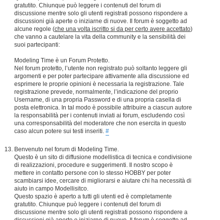
gratutito. Chiunque può leggere i contenuti del forum di
discussione mentre solo gli utenti registrati possono rispondere a
discussioni già aperte o iniziarne di nuove. Il forum è soggetto ad
alcune regole (
che una volta iscritto si da per certo avere accettato
)
che vanno a cautelare la vita della community e la sensibilità dei
suoi partecipanti:
Modeling Time è un Forum Protetto.
Nel forum protetto, l’utente non registrato può soltanto leggere gli
argomenti e per poter partecipare attivamente alla discussione ed
esprimere le proprie opinioni è necessaria la registrazione. Tale
registrazione prevede, normalmente, l’indicazione del proprio
Username, di una propria Password e di una propria casella di
posta elettronica. In tal modo è possibile attribuire a ciascun autore
la responsabilità per i contenuti inviati ai forum, escludendo così
una corresponsabilità del moderatore che non esercita in questo
caso alcun potere sui testi inseriti.
#
Benvenuto nel forum di Modeling Time.
Questo è un sito di diffusione modellistica di tecnica e condivisione
di realizzazioni, procedure e suggerimenti. Il nostro scopo è
mettere in contatto persone con lo stesso HOBBY per poter
scambiarsi idee, cercare di migliorarsi e aiutare chi ha necessità di
aiuto in campo Modellisitco.
Questo spazio è aperto a tutti gli utenti ed è completamente
gratutito. Chiunque può leggere i contenuti del forum di
discussione mentre solo gli utenti registrati possono rispondere a