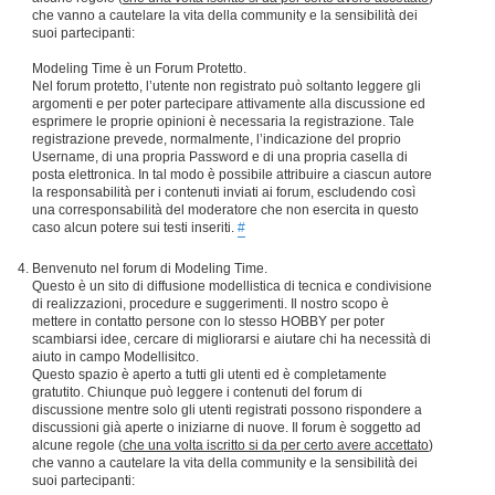
che vanno a cautelare la vita della community e la sensibilità dei
suoi partecipanti:
Modeling Time è un Forum Protetto.
Nel forum protetto, l’utente non registrato può soltanto leggere gli
argomenti e per poter partecipare attivamente alla discussione ed
esprimere le proprie opinioni è necessaria la registrazione. Tale
registrazione prevede, normalmente, l’indicazione del proprio
Username, di una propria Password e di una propria casella di
posta elettronica. In tal modo è possibile attribuire a ciascun autore
la responsabilità per i contenuti inviati ai forum, escludendo così
una corresponsabilità del moderatore che non esercita in questo
caso alcun potere sui testi inseriti.
#
Benvenuto nel forum di Modeling Time.
Questo è un sito di diffusione modellistica di tecnica e condivisione
di realizzazioni, procedure e suggerimenti. Il nostro scopo è
mettere in contatto persone con lo stesso HOBBY per poter
scambiarsi idee, cercare di migliorarsi e aiutare chi ha necessità di
aiuto in campo Modellisitco.
Questo spazio è aperto a tutti gli utenti ed è completamente
gratutito. Chiunque può leggere i contenuti del forum di
discussione mentre solo gli utenti registrati possono rispondere a
discussioni già aperte o iniziarne di nuove. Il forum è soggetto ad
alcune regole (
che una volta iscritto si da per certo avere accettato
)
che vanno a cautelare la vita della community e la sensibilità dei
suoi partecipanti: