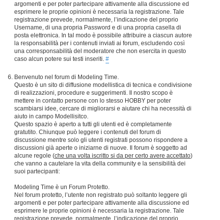
argomenti e per poter partecipare attivamente alla discussione ed
esprimere le proprie opinioni è necessaria la registrazione. Tale
registrazione prevede, normalmente, l’indicazione del proprio
Username, di una propria Password e di una propria casella di
posta elettronica. In tal modo è possibile attribuire a ciascun autore
la responsabilità per i contenuti inviati ai forum, escludendo così
una corresponsabilità del moderatore che non esercita in questo
caso alcun potere sui testi inseriti.
#
Benvenuto nel forum di Modeling Time.
Questo è un sito di diffusione modellistica di tecnica e condivisione
di realizzazioni, procedure e suggerimenti. Il nostro scopo è
mettere in contatto persone con lo stesso HOBBY per poter
scambiarsi idee, cercare di migliorarsi e aiutare chi ha necessità di
aiuto in campo Modellisitco.
Questo spazio è aperto a tutti gli utenti ed è completamente
gratutito. Chiunque può leggere i contenuti del forum di
discussione mentre solo gli utenti registrati possono rispondere a
discussioni già aperte o iniziarne di nuove. Il forum è soggetto ad
alcune regole (
che una volta iscritto si da per certo avere accettato
)
che vanno a cautelare la vita della community e la sensibilità dei
suoi partecipanti:
Modeling Time è un Forum Protetto.
Nel forum protetto, l’utente non registrato può soltanto leggere gli
argomenti e per poter partecipare attivamente alla discussione ed
esprimere le proprie opinioni è necessaria la registrazione. Tale
registrazione prevede, normalmente, l’indicazione del proprio