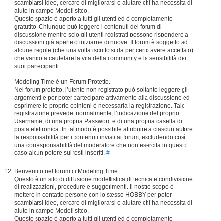
scambiarsi idee, cercare di migliorarsi e aiutare chi ha necessità di
aiuto in campo Modellisitco.
Questo spazio è aperto a tutti gli utenti ed è completamente
gratutito. Chiunque può leggere i contenuti del forum di
discussione mentre solo gli utenti registrati possono rispondere a
discussioni già aperte o iniziarne di nuove. Il forum è soggetto ad
alcune regole (
che una volta iscritto si da per certo avere accettato
)
che vanno a cautelare la vita della community e la sensibilità dei
suoi partecipanti:
Modeling Time è un Forum Protetto.
Nel forum protetto, l’utente non registrato può soltanto leggere gli
argomenti e per poter partecipare attivamente alla discussione ed
esprimere le proprie opinioni è necessaria la registrazione. Tale
registrazione prevede, normalmente, l’indicazione del proprio
Username, di una propria Password e di una propria casella di
posta elettronica. In tal modo è possibile attribuire a ciascun autore
la responsabilità per i contenuti inviati ai forum, escludendo così
una corresponsabilità del moderatore che non esercita in questo
caso alcun potere sui testi inseriti.
#
Benvenuto nel forum di Modeling Time.
Questo è un sito di diffusione modellistica di tecnica e condivisione
di realizzazioni, procedure e suggerimenti. Il nostro scopo è
mettere in contatto persone con lo stesso HOBBY per poter
scambiarsi idee, cercare di migliorarsi e aiutare chi ha necessità di
aiuto in campo Modellisitco.
Questo spazio è aperto a tutti gli utenti ed è completamente