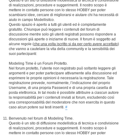
Questo è un sito di diffusione modellistica di tecnica e condivisione
di realizzazioni, procedure e suggerimenti. Il nostro scopo è
mettere in contatto persone con lo stesso HOBBY per poter
scambiarsi idee, cercare di migliorarsi e aiutare chi ha necessità di
aiuto in campo Modellisitco.
Questo spazio è aperto a tutti gli utenti ed è completamente
gratutito. Chiunque può leggere i contenuti del forum di
discussione mentre solo gli utenti registrati possono rispondere a
discussioni già aperte o iniziarne di nuove. Il forum è soggetto ad
alcune regole (
che una volta iscritto si da per certo avere accettato
)
che vanno a cautelare la vita della community e la sensibilità dei
suoi partecipanti:
Modeling Time è un Forum Protetto.
Nel forum protetto, l’utente non registrato può soltanto leggere gli
argomenti e per poter partecipare attivamente alla discussione ed
esprimere le proprie opinioni è necessaria la registrazione. Tale
registrazione prevede, normalmente, l’indicazione del proprio
Username, di una propria Password e di una propria casella di
posta elettronica. In tal modo è possibile attribuire a ciascun autore
la responsabilità per i contenuti inviati ai forum, escludendo così
una corresponsabilità del moderatore che non esercita in questo
caso alcun potere sui testi inseriti.
#
Benvenuto nel forum di Modeling Time.
Questo è un sito di diffusione modellistica di tecnica e condivisione
di realizzazioni, procedure e suggerimenti. Il nostro scopo è
mettere in contatto persone con lo stesso HOBBY per poter