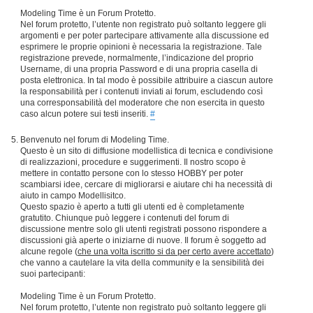
Modeling Time è un Forum Protetto.
Nel forum protetto, l’utente non registrato può soltanto leggere gli
argomenti e per poter partecipare attivamente alla discussione ed
esprimere le proprie opinioni è necessaria la registrazione. Tale
registrazione prevede, normalmente, l’indicazione del proprio
Username, di una propria Password e di una propria casella di
posta elettronica. In tal modo è possibile attribuire a ciascun autore
la responsabilità per i contenuti inviati ai forum, escludendo così
una corresponsabilità del moderatore che non esercita in questo
caso alcun potere sui testi inseriti.
#
Benvenuto nel forum di Modeling Time.
Questo è un sito di diffusione modellistica di tecnica e condivisione
di realizzazioni, procedure e suggerimenti. Il nostro scopo è
mettere in contatto persone con lo stesso HOBBY per poter
scambiarsi idee, cercare di migliorarsi e aiutare chi ha necessità di
aiuto in campo Modellisitco.
Questo spazio è aperto a tutti gli utenti ed è completamente
gratutito. Chiunque può leggere i contenuti del forum di
discussione mentre solo gli utenti registrati possono rispondere a
discussioni già aperte o iniziarne di nuove. Il forum è soggetto ad
alcune regole (
che una volta iscritto si da per certo avere accettato
)
che vanno a cautelare la vita della community e la sensibilità dei
suoi partecipanti:
Modeling Time è un Forum Protetto.
Nel forum protetto, l’utente non registrato può soltanto leggere gli