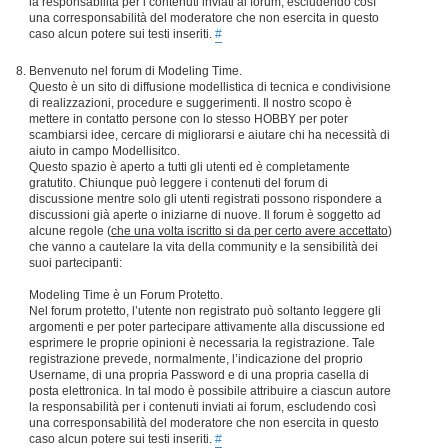
la responsabilità per i contenuti inviati ai forum, escludendo così
una corresponsabilità del moderatore che non esercita in questo
caso alcun potere sui testi inseriti.
#
Benvenuto nel forum di Modeling Time.
Questo è un sito di diffusione modellistica di tecnica e condivisione
di realizzazioni, procedure e suggerimenti. Il nostro scopo è
mettere in contatto persone con lo stesso HOBBY per poter
scambiarsi idee, cercare di migliorarsi e aiutare chi ha necessità di
aiuto in campo Modellisitco.
Questo spazio è aperto a tutti gli utenti ed è completamente
gratutito. Chiunque può leggere i contenuti del forum di
discussione mentre solo gli utenti registrati possono rispondere a
discussioni già aperte o iniziarne di nuove. Il forum è soggetto ad
alcune regole (
che una volta iscritto si da per certo avere accettato
)
che vanno a cautelare la vita della community e la sensibilità dei
suoi partecipanti:
Modeling Time è un Forum Protetto.
Nel forum protetto, l’utente non registrato può soltanto leggere gli
argomenti e per poter partecipare attivamente alla discussione ed
esprimere le proprie opinioni è necessaria la registrazione. Tale
registrazione prevede, normalmente, l’indicazione del proprio
Username, di una propria Password e di una propria casella di
posta elettronica. In tal modo è possibile attribuire a ciascun autore
la responsabilità per i contenuti inviati ai forum, escludendo così
una corresponsabilità del moderatore che non esercita in questo
caso alcun potere sui testi inseriti.
#