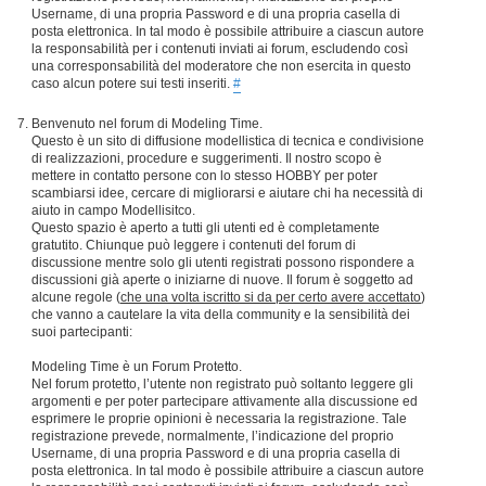
Username, di una propria Password e di una propria casella di
posta elettronica. In tal modo è possibile attribuire a ciascun autore
la responsabilità per i contenuti inviati ai forum, escludendo così
una corresponsabilità del moderatore che non esercita in questo
caso alcun potere sui testi inseriti.
#
Benvenuto nel forum di Modeling Time.
Questo è un sito di diffusione modellistica di tecnica e condivisione
di realizzazioni, procedure e suggerimenti. Il nostro scopo è
mettere in contatto persone con lo stesso HOBBY per poter
scambiarsi idee, cercare di migliorarsi e aiutare chi ha necessità di
aiuto in campo Modellisitco.
Questo spazio è aperto a tutti gli utenti ed è completamente
gratutito. Chiunque può leggere i contenuti del forum di
discussione mentre solo gli utenti registrati possono rispondere a
discussioni già aperte o iniziarne di nuove. Il forum è soggetto ad
alcune regole (
che una volta iscritto si da per certo avere accettato
)
che vanno a cautelare la vita della community e la sensibilità dei
suoi partecipanti:
Modeling Time è un Forum Protetto.
Nel forum protetto, l’utente non registrato può soltanto leggere gli
argomenti e per poter partecipare attivamente alla discussione ed
esprimere le proprie opinioni è necessaria la registrazione. Tale
registrazione prevede, normalmente, l’indicazione del proprio
Username, di una propria Password e di una propria casella di
posta elettronica. In tal modo è possibile attribuire a ciascun autore