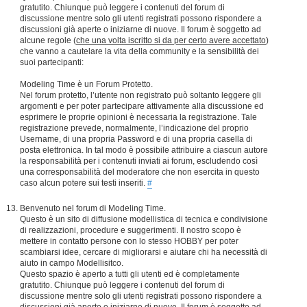
gratutito. Chiunque può leggere i contenuti del forum di
discussione mentre solo gli utenti registrati possono rispondere a
discussioni già aperte o iniziarne di nuove. Il forum è soggetto ad
alcune regole (
che una volta iscritto si da per certo avere accettato
)
che vanno a cautelare la vita della community e la sensibilità dei
suoi partecipanti:
Modeling Time è un Forum Protetto.
Nel forum protetto, l’utente non registrato può soltanto leggere gli
argomenti e per poter partecipare attivamente alla discussione ed
esprimere le proprie opinioni è necessaria la registrazione. Tale
registrazione prevede, normalmente, l’indicazione del proprio
Username, di una propria Password e di una propria casella di
posta elettronica. In tal modo è possibile attribuire a ciascun autore
la responsabilità per i contenuti inviati ai forum, escludendo così
una corresponsabilità del moderatore che non esercita in questo
caso alcun potere sui testi inseriti.
#
Benvenuto nel forum di Modeling Time.
Questo è un sito di diffusione modellistica di tecnica e condivisione
di realizzazioni, procedure e suggerimenti. Il nostro scopo è
mettere in contatto persone con lo stesso HOBBY per poter
scambiarsi idee, cercare di migliorarsi e aiutare chi ha necessità di
aiuto in campo Modellisitco.
Questo spazio è aperto a tutti gli utenti ed è completamente
gratutito. Chiunque può leggere i contenuti del forum di
discussione mentre solo gli utenti registrati possono rispondere a