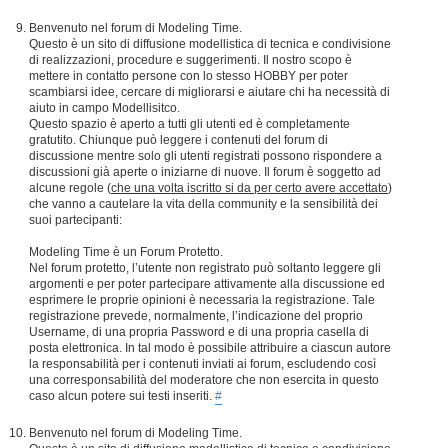
Benvenuto nel forum di Modeling Time.
Questo è un sito di diffusione modellistica di tecnica e condivisione
di realizzazioni, procedure e suggerimenti. Il nostro scopo è
mettere in contatto persone con lo stesso HOBBY per poter
scambiarsi idee, cercare di migliorarsi e aiutare chi ha necessità di
aiuto in campo Modellisitco.
Questo spazio è aperto a tutti gli utenti ed è completamente
gratutito. Chiunque può leggere i contenuti del forum di
discussione mentre solo gli utenti registrati possono rispondere a
discussioni già aperte o iniziarne di nuove. Il forum è soggetto ad
alcune regole (
che una volta iscritto si da per certo avere accettato
)
che vanno a cautelare la vita della community e la sensibilità dei
suoi partecipanti:
Modeling Time è un Forum Protetto.
Nel forum protetto, l’utente non registrato può soltanto leggere gli
argomenti e per poter partecipare attivamente alla discussione ed
esprimere le proprie opinioni è necessaria la registrazione. Tale
registrazione prevede, normalmente, l’indicazione del proprio
Username, di una propria Password e di una propria casella di
posta elettronica. In tal modo è possibile attribuire a ciascun autore
la responsabilità per i contenuti inviati ai forum, escludendo così
una corresponsabilità del moderatore che non esercita in questo
caso alcun potere sui testi inseriti.
#
Benvenuto nel forum di Modeling Time.