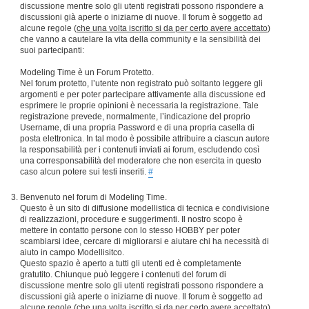
discussione mentre solo gli utenti registrati possono rispondere a
discussioni già aperte o iniziarne di nuove. Il forum è soggetto ad
alcune regole (
che una volta iscritto si da per certo avere accettato
)
che vanno a cautelare la vita della community e la sensibilità dei
suoi partecipanti:
Modeling Time è un Forum Protetto.
Nel forum protetto, l’utente non registrato può soltanto leggere gli
argomenti e per poter partecipare attivamente alla discussione ed
esprimere le proprie opinioni è necessaria la registrazione. Tale
registrazione prevede, normalmente, l’indicazione del proprio
Username, di una propria Password e di una propria casella di
posta elettronica. In tal modo è possibile attribuire a ciascun autore
la responsabilità per i contenuti inviati ai forum, escludendo così
una corresponsabilità del moderatore che non esercita in questo
caso alcun potere sui testi inseriti.
#
Benvenuto nel forum di Modeling Time.
Questo è un sito di diffusione modellistica di tecnica e condivisione
di realizzazioni, procedure e suggerimenti. Il nostro scopo è
mettere in contatto persone con lo stesso HOBBY per poter
scambiarsi idee, cercare di migliorarsi e aiutare chi ha necessità di
aiuto in campo Modellisitco.
Questo spazio è aperto a tutti gli utenti ed è completamente
gratutito. Chiunque può leggere i contenuti del forum di
discussione mentre solo gli utenti registrati possono rispondere a
discussioni già aperte o iniziarne di nuove. Il forum è soggetto ad
alcune regole (
che una volta iscritto si da per certo avere accettato
)