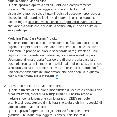
aiuto in campo Modellisitco.
Questo spazio è aperto a tutti gli utenti ed è completamente
gratutito. Chiunque può leggere i contenuti del forum di
discussione mentre solo gli utenti registrati possono rispondere a
discussioni già aperte o iniziarne di nuove. Il forum è soggetto ad
alcune regole (
che una volta iscritto si da per certo avere accettato
)
che vanno a cautelare la vita della community e la sensibilità dei
suoi partecipanti:
Modeling Time è un Forum Protetto.
Nel forum protetto, l’utente non registrato può soltanto leggere gli
argomenti e per poter partecipare attivamente alla discussione ed
esprimere le proprie opinioni è necessaria la registrazione. Tale
registrazione prevede, normalmente, l’indicazione del proprio
Username, di una propria Password e di una propria casella di
posta elettronica. In tal modo è possibile attribuire a ciascun autore
la responsabilità per i contenuti inviati ai forum, escludendo così
una corresponsabilità del moderatore che non esercita in questo
caso alcun potere sui testi inseriti.
#
Benvenuto nel forum di Modeling Time.
Questo è un sito di diffusione modellistica di tecnica e condivisione
di realizzazioni, procedure e suggerimenti. Il nostro scopo è
mettere in contatto persone con lo stesso HOBBY per poter
scambiarsi idee, cercare di migliorarsi e aiutare chi ha necessità di
aiuto in campo Modellisitco.
Questo spazio è aperto a tutti gli utenti ed è completamente
gratutito. Chiunque può leggere i contenuti del forum di