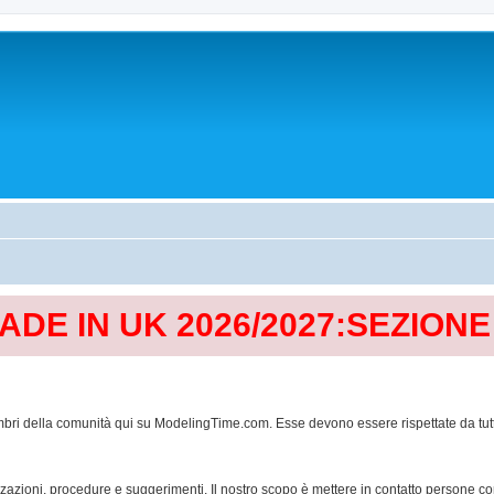
MADE IN UK 2026/2027:SEZION
mbri della comunità qui su ModelingTime.com. Esse devono essere rispettate da tutti al
lizzazioni, procedure e suggerimenti. Il nostro scopo è mettere in contatto persone 