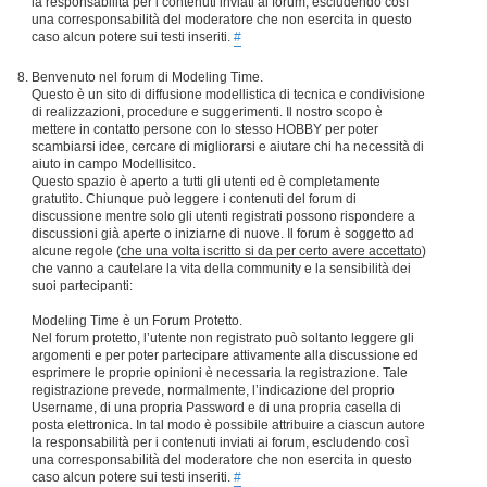
la responsabilità per i contenuti inviati ai forum, escludendo così
una corresponsabilità del moderatore che non esercita in questo
caso alcun potere sui testi inseriti.
#
Benvenuto nel forum di Modeling Time.
Questo è un sito di diffusione modellistica di tecnica e condivisione
di realizzazioni, procedure e suggerimenti. Il nostro scopo è
mettere in contatto persone con lo stesso HOBBY per poter
scambiarsi idee, cercare di migliorarsi e aiutare chi ha necessità di
aiuto in campo Modellisitco.
Questo spazio è aperto a tutti gli utenti ed è completamente
gratutito. Chiunque può leggere i contenuti del forum di
discussione mentre solo gli utenti registrati possono rispondere a
discussioni già aperte o iniziarne di nuove. Il forum è soggetto ad
alcune regole (
che una volta iscritto si da per certo avere accettato
)
che vanno a cautelare la vita della community e la sensibilità dei
suoi partecipanti:
Modeling Time è un Forum Protetto.
Nel forum protetto, l’utente non registrato può soltanto leggere gli
argomenti e per poter partecipare attivamente alla discussione ed
esprimere le proprie opinioni è necessaria la registrazione. Tale
registrazione prevede, normalmente, l’indicazione del proprio
Username, di una propria Password e di una propria casella di
posta elettronica. In tal modo è possibile attribuire a ciascun autore
la responsabilità per i contenuti inviati ai forum, escludendo così
una corresponsabilità del moderatore che non esercita in questo
caso alcun potere sui testi inseriti.
#