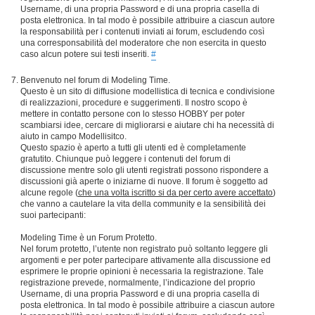
Username, di una propria Password e di una propria casella di
posta elettronica. In tal modo è possibile attribuire a ciascun autore
la responsabilità per i contenuti inviati ai forum, escludendo così
una corresponsabilità del moderatore che non esercita in questo
caso alcun potere sui testi inseriti.
#
Benvenuto nel forum di Modeling Time.
Questo è un sito di diffusione modellistica di tecnica e condivisione
di realizzazioni, procedure e suggerimenti. Il nostro scopo è
mettere in contatto persone con lo stesso HOBBY per poter
scambiarsi idee, cercare di migliorarsi e aiutare chi ha necessità di
aiuto in campo Modellisitco.
Questo spazio è aperto a tutti gli utenti ed è completamente
gratutito. Chiunque può leggere i contenuti del forum di
discussione mentre solo gli utenti registrati possono rispondere a
discussioni già aperte o iniziarne di nuove. Il forum è soggetto ad
alcune regole (
che una volta iscritto si da per certo avere accettato
)
che vanno a cautelare la vita della community e la sensibilità dei
suoi partecipanti:
Modeling Time è un Forum Protetto.
Nel forum protetto, l’utente non registrato può soltanto leggere gli
argomenti e per poter partecipare attivamente alla discussione ed
esprimere le proprie opinioni è necessaria la registrazione. Tale
registrazione prevede, normalmente, l’indicazione del proprio
Username, di una propria Password e di una propria casella di
posta elettronica. In tal modo è possibile attribuire a ciascun autore