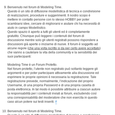
Benvenuto nel forum di Modeling Time.
Questo è un sito di diffusione modellistica di tecnica e condivisione
di realizzazioni, procedure e suggerimenti. Il nostro scopo è
mettere in contatto persone con lo stesso HOBBY per poter
scambiarsi idee, cercare di migliorarsi e aiutare chi ha necessità di
aiuto in campo Modellisitco.
Questo spazio è aperto a tutti gli utenti ed è completamente
gratutito. Chiunque può leggere i contenuti del forum di
discussione mentre solo gli utenti registrati possono rispondere a
discussioni già aperte o iniziarne di nuove. Il forum è soggetto ad
alcune regole (
che una volta iscritto si da per certo avere accettato
)
che vanno a cautelare la vita della community e la sensibilità dei
suoi partecipanti:
Modeling Time è un Forum Protetto.
Nel forum protetto, l’utente non registrato può soltanto leggere gli
argomenti e per poter partecipare attivamente alla discussione ed
esprimere le proprie opinioni è necessaria la registrazione. Tale
registrazione prevede, normalmente, l’indicazione del proprio
Username, di una propria Password e di una propria casella di
posta elettronica. In tal modo è possibile attribuire a ciascun autore
la responsabilità per i contenuti inviati ai forum, escludendo così
una corresponsabilità del moderatore che non esercita in questo
caso alcun potere sui testi inseriti.
#
Benvenuto nel forum di Modeling Time.