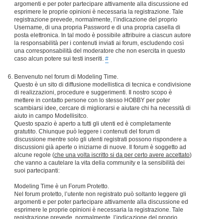
argomenti e per poter partecipare attivamente alla discussione ed
esprimere le proprie opinioni è necessaria la registrazione. Tale
registrazione prevede, normalmente, l’indicazione del proprio
Username, di una propria Password e di una propria casella di
posta elettronica. In tal modo è possibile attribuire a ciascun autore
la responsabilità per i contenuti inviati ai forum, escludendo così
una corresponsabilità del moderatore che non esercita in questo
caso alcun potere sui testi inseriti.
#
Benvenuto nel forum di Modeling Time.
Questo è un sito di diffusione modellistica di tecnica e condivisione
di realizzazioni, procedure e suggerimenti. Il nostro scopo è
mettere in contatto persone con lo stesso HOBBY per poter
scambiarsi idee, cercare di migliorarsi e aiutare chi ha necessità di
aiuto in campo Modellisitco.
Questo spazio è aperto a tutti gli utenti ed è completamente
gratutito. Chiunque può leggere i contenuti del forum di
discussione mentre solo gli utenti registrati possono rispondere a
discussioni già aperte o iniziarne di nuove. Il forum è soggetto ad
alcune regole (
che una volta iscritto si da per certo avere accettato
)
che vanno a cautelare la vita della community e la sensibilità dei
suoi partecipanti:
Modeling Time è un Forum Protetto.
Nel forum protetto, l’utente non registrato può soltanto leggere gli
argomenti e per poter partecipare attivamente alla discussione ed
esprimere le proprie opinioni è necessaria la registrazione. Tale
registrazione prevede, normalmente, l’indicazione del proprio