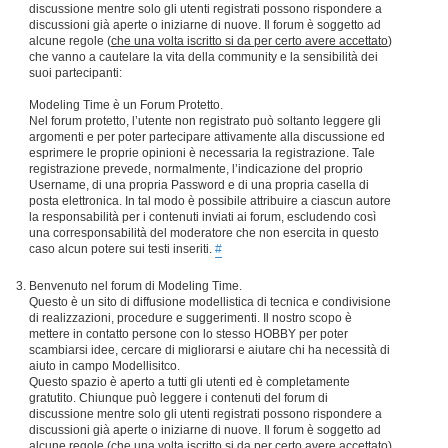
discussione mentre solo gli utenti registrati possono rispondere a
discussioni già aperte o iniziarne di nuove. Il forum è soggetto ad
alcune regole (
che una volta iscritto si da per certo avere accettato
)
che vanno a cautelare la vita della community e la sensibilità dei
suoi partecipanti:
Modeling Time è un Forum Protetto.
Nel forum protetto, l’utente non registrato può soltanto leggere gli
argomenti e per poter partecipare attivamente alla discussione ed
esprimere le proprie opinioni è necessaria la registrazione. Tale
registrazione prevede, normalmente, l’indicazione del proprio
Username, di una propria Password e di una propria casella di
posta elettronica. In tal modo è possibile attribuire a ciascun autore
la responsabilità per i contenuti inviati ai forum, escludendo così
una corresponsabilità del moderatore che non esercita in questo
caso alcun potere sui testi inseriti.
#
Benvenuto nel forum di Modeling Time.
Questo è un sito di diffusione modellistica di tecnica e condivisione
di realizzazioni, procedure e suggerimenti. Il nostro scopo è
mettere in contatto persone con lo stesso HOBBY per poter
scambiarsi idee, cercare di migliorarsi e aiutare chi ha necessità di
aiuto in campo Modellisitco.
Questo spazio è aperto a tutti gli utenti ed è completamente
gratutito. Chiunque può leggere i contenuti del forum di
discussione mentre solo gli utenti registrati possono rispondere a
discussioni già aperte o iniziarne di nuove. Il forum è soggetto ad
alcune regole (
che una volta iscritto si da per certo avere accettato
)