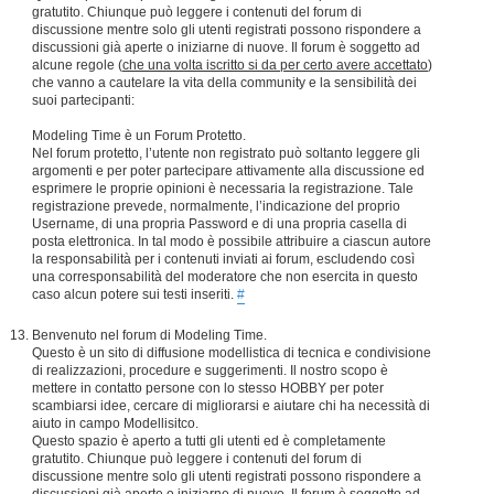
gratutito. Chiunque può leggere i contenuti del forum di
discussione mentre solo gli utenti registrati possono rispondere a
discussioni già aperte o iniziarne di nuove. Il forum è soggetto ad
alcune regole (
che una volta iscritto si da per certo avere accettato
)
che vanno a cautelare la vita della community e la sensibilità dei
suoi partecipanti:
Modeling Time è un Forum Protetto.
Nel forum protetto, l’utente non registrato può soltanto leggere gli
argomenti e per poter partecipare attivamente alla discussione ed
esprimere le proprie opinioni è necessaria la registrazione. Tale
registrazione prevede, normalmente, l’indicazione del proprio
Username, di una propria Password e di una propria casella di
posta elettronica. In tal modo è possibile attribuire a ciascun autore
la responsabilità per i contenuti inviati ai forum, escludendo così
una corresponsabilità del moderatore che non esercita in questo
caso alcun potere sui testi inseriti.
#
Benvenuto nel forum di Modeling Time.
Questo è un sito di diffusione modellistica di tecnica e condivisione
di realizzazioni, procedure e suggerimenti. Il nostro scopo è
mettere in contatto persone con lo stesso HOBBY per poter
scambiarsi idee, cercare di migliorarsi e aiutare chi ha necessità di
aiuto in campo Modellisitco.
Questo spazio è aperto a tutti gli utenti ed è completamente
gratutito. Chiunque può leggere i contenuti del forum di
discussione mentre solo gli utenti registrati possono rispondere a