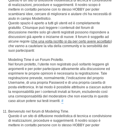
Questo è un sito di diffusione modellistica di tecnica e condivisione
di realizzazioni, procedure e suggerimenti. Il nostro scopo è
mettere in contatto persone con lo stesso HOBBY per poter
scambiarsi idee, cercare di migliorarsi e aiutare chi ha necessità di
aiuto in campo Modellisitco.
Questo spazio è aperto a tutti gli utenti ed è completamente
gratutito. Chiunque può leggere i contenuti del forum di
discussione mentre solo gli utenti registrati possono rispondere a
discussioni già aperte o iniziarne di nuove. Il forum è soggetto ad
alcune regole (
che una volta iscritto si da per certo avere accettato
)
che vanno a cautelare la vita della community e la sensibilità dei
suoi partecipanti:
Modeling Time è un Forum Protetto.
Nel forum protetto, l’utente non registrato può soltanto leggere gli
argomenti e per poter partecipare attivamente alla discussione ed
esprimere le proprie opinioni è necessaria la registrazione. Tale
registrazione prevede, normalmente, l’indicazione del proprio
Username, di una propria Password e di una propria casella di
posta elettronica. In tal modo è possibile attribuire a ciascun autore
la responsabilità per i contenuti inviati ai forum, escludendo così
una corresponsabilità del moderatore che non esercita in questo
caso alcun potere sui testi inseriti.
#
Benvenuto nel forum di Modeling Time.
Questo è un sito di diffusione modellistica di tecnica e condivisione
di realizzazioni, procedure e suggerimenti. Il nostro scopo è
mettere in contatto persone con lo stesso HOBBY per poter