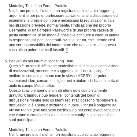
Modeling Time è un Forum Protetto.
Nel forum protetto, l’utente non registrato può soltanto leggere gli
argomenti e per poter partecipare attivamente alla discussione ed
esprimere le proprie opinioni è necessaria la registrazione. Tale
registrazione prevede, normalmente, l’indicazione del proprio
Username, di una propria Password e di una propria casella di
posta elettronica. In tal modo è possibile attribuire a ciascun autore
la responsabilità per i contenuti inviati ai forum, escludendo così
una corresponsabilità del moderatore che non esercita in questo
caso alcun potere sui testi inseriti.
#
Benvenuto nel forum di Modeling Time.
Questo è un sito di diffusione modellistica di tecnica e condivisione
di realizzazioni, procedure e suggerimenti. Il nostro scopo è
mettere in contatto persone con lo stesso HOBBY per poter
scambiarsi idee, cercare di migliorarsi e aiutare chi ha necessità di
aiuto in campo Modellisitco.
Questo spazio è aperto a tutti gli utenti ed è completamente
gratutito. Chiunque può leggere i contenuti del forum di
discussione mentre solo gli utenti registrati possono rispondere a
discussioni già aperte o iniziarne di nuove. Il forum è soggetto ad
alcune regole (
che una volta iscritto si da per certo avere accettato
)
che vanno a cautelare la vita della community e la sensibilità dei
suoi partecipanti:
Modeling Time è un Forum Protetto.
Nel forum protetto, l’utente non registrato può soltanto leggere gli