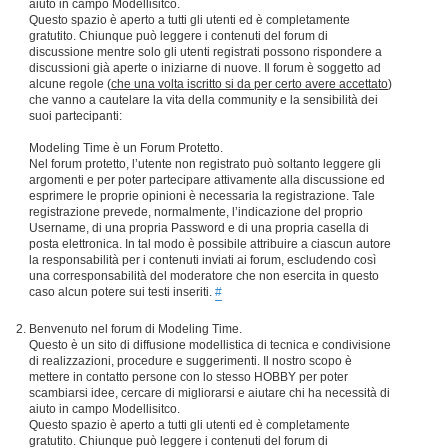
aiuto in campo Modellisitco.
Questo spazio è aperto a tutti gli utenti ed è completamente
gratutito. Chiunque può leggere i contenuti del forum di
discussione mentre solo gli utenti registrati possono rispondere a
discussioni già aperte o iniziarne di nuove. Il forum è soggetto ad
alcune regole (
che una volta iscritto si da per certo avere accettato
)
che vanno a cautelare la vita della community e la sensibilità dei
suoi partecipanti:
Modeling Time è un Forum Protetto.
Nel forum protetto, l’utente non registrato può soltanto leggere gli
argomenti e per poter partecipare attivamente alla discussione ed
esprimere le proprie opinioni è necessaria la registrazione. Tale
registrazione prevede, normalmente, l’indicazione del proprio
Username, di una propria Password e di una propria casella di
posta elettronica. In tal modo è possibile attribuire a ciascun autore
la responsabilità per i contenuti inviati ai forum, escludendo così
una corresponsabilità del moderatore che non esercita in questo
caso alcun potere sui testi inseriti.
#
Benvenuto nel forum di Modeling Time.
Questo è un sito di diffusione modellistica di tecnica e condivisione
di realizzazioni, procedure e suggerimenti. Il nostro scopo è
mettere in contatto persone con lo stesso HOBBY per poter
scambiarsi idee, cercare di migliorarsi e aiutare chi ha necessità di
aiuto in campo Modellisitco.
Questo spazio è aperto a tutti gli utenti ed è completamente
gratutito. Chiunque può leggere i contenuti del forum di