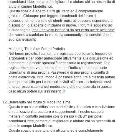
scambiarsi idee, cercare di migliorarsi e aiutare chi ha necessità di
aiuto in campo Modellisitco.
Questo spazio è aperto a tutti gli utenti ed è completamente
gratutito. Chiunque può leggere i contenuti del forum di
discussione mentre solo gli utenti registrati possono rispondere a
discussioni già aperte o iniziarne di nuove. Il forum è soggetto ad
alcune regole (
che una volta iscritto si da per certo avere accettato
)
che vanno a cautelare la vita della community e la sensibilità dei
suoi partecipanti:
Modeling Time è un Forum Protetto.
Nel forum protetto, l’utente non registrato può soltanto leggere gli
argomenti e per poter partecipare attivamente alla discussione ed
esprimere le proprie opinioni è necessaria la registrazione. Tale
registrazione prevede, normalmente, l’indicazione del proprio
Username, di una propria Password e di una propria casella di
posta elettronica. In tal modo è possibile attribuire a ciascun autore
la responsabilità per i contenuti inviati ai forum, escludendo così
una corresponsabilità del moderatore che non esercita in questo
caso alcun potere sui testi inseriti.
#
Benvenuto nel forum di Modeling Time.
Questo è un sito di diffusione modellistica di tecnica e condivisione
di realizzazioni, procedure e suggerimenti. Il nostro scopo è
mettere in contatto persone con lo stesso HOBBY per poter
scambiarsi idee, cercare di migliorarsi e aiutare chi ha necessità di
aiuto in campo Modellisitco.
Questo spazio è aperto a tutti gli utenti ed è completamente