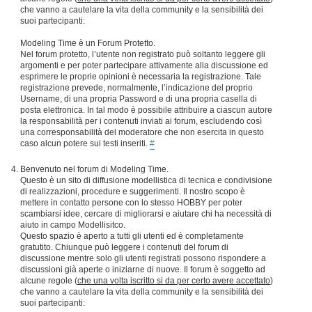
che vanno a cautelare la vita della community e la sensibilità dei
suoi partecipanti:
Modeling Time è un Forum Protetto.
Nel forum protetto, l’utente non registrato può soltanto leggere gli
argomenti e per poter partecipare attivamente alla discussione ed
esprimere le proprie opinioni è necessaria la registrazione. Tale
registrazione prevede, normalmente, l’indicazione del proprio
Username, di una propria Password e di una propria casella di
posta elettronica. In tal modo è possibile attribuire a ciascun autore
la responsabilità per i contenuti inviati ai forum, escludendo così
una corresponsabilità del moderatore che non esercita in questo
caso alcun potere sui testi inseriti.
#
Benvenuto nel forum di Modeling Time.
Questo è un sito di diffusione modellistica di tecnica e condivisione
di realizzazioni, procedure e suggerimenti. Il nostro scopo è
mettere in contatto persone con lo stesso HOBBY per poter
scambiarsi idee, cercare di migliorarsi e aiutare chi ha necessità di
aiuto in campo Modellisitco.
Questo spazio è aperto a tutti gli utenti ed è completamente
gratutito. Chiunque può leggere i contenuti del forum di
discussione mentre solo gli utenti registrati possono rispondere a
discussioni già aperte o iniziarne di nuove. Il forum è soggetto ad
alcune regole (
che una volta iscritto si da per certo avere accettato
)
che vanno a cautelare la vita della community e la sensibilità dei
suoi partecipanti: