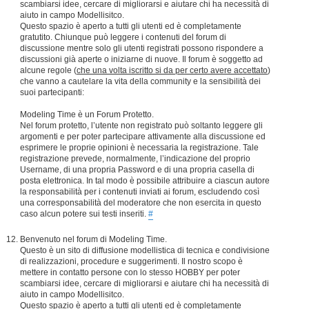
scambiarsi idee, cercare di migliorarsi e aiutare chi ha necessità di
aiuto in campo Modellisitco.
Questo spazio è aperto a tutti gli utenti ed è completamente
gratutito. Chiunque può leggere i contenuti del forum di
discussione mentre solo gli utenti registrati possono rispondere a
discussioni già aperte o iniziarne di nuove. Il forum è soggetto ad
alcune regole (
che una volta iscritto si da per certo avere accettato
)
che vanno a cautelare la vita della community e la sensibilità dei
suoi partecipanti:
Modeling Time è un Forum Protetto.
Nel forum protetto, l’utente non registrato può soltanto leggere gli
argomenti e per poter partecipare attivamente alla discussione ed
esprimere le proprie opinioni è necessaria la registrazione. Tale
registrazione prevede, normalmente, l’indicazione del proprio
Username, di una propria Password e di una propria casella di
posta elettronica. In tal modo è possibile attribuire a ciascun autore
la responsabilità per i contenuti inviati ai forum, escludendo così
una corresponsabilità del moderatore che non esercita in questo
caso alcun potere sui testi inseriti.
#
Benvenuto nel forum di Modeling Time.
Questo è un sito di diffusione modellistica di tecnica e condivisione
di realizzazioni, procedure e suggerimenti. Il nostro scopo è
mettere in contatto persone con lo stesso HOBBY per poter
scambiarsi idee, cercare di migliorarsi e aiutare chi ha necessità di
aiuto in campo Modellisitco.
Questo spazio è aperto a tutti gli utenti ed è completamente