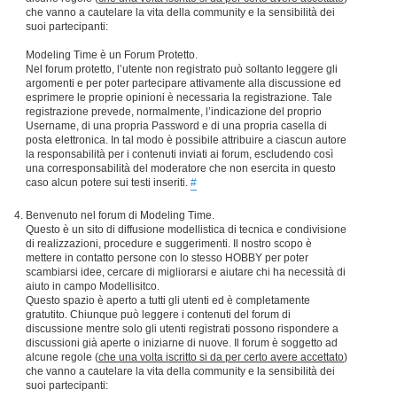
che vanno a cautelare la vita della community e la sensibilità dei
suoi partecipanti:
Modeling Time è un Forum Protetto.
Nel forum protetto, l’utente non registrato può soltanto leggere gli
argomenti e per poter partecipare attivamente alla discussione ed
esprimere le proprie opinioni è necessaria la registrazione. Tale
registrazione prevede, normalmente, l’indicazione del proprio
Username, di una propria Password e di una propria casella di
posta elettronica. In tal modo è possibile attribuire a ciascun autore
la responsabilità per i contenuti inviati ai forum, escludendo così
una corresponsabilità del moderatore che non esercita in questo
caso alcun potere sui testi inseriti.
#
Benvenuto nel forum di Modeling Time.
Questo è un sito di diffusione modellistica di tecnica e condivisione
di realizzazioni, procedure e suggerimenti. Il nostro scopo è
mettere in contatto persone con lo stesso HOBBY per poter
scambiarsi idee, cercare di migliorarsi e aiutare chi ha necessità di
aiuto in campo Modellisitco.
Questo spazio è aperto a tutti gli utenti ed è completamente
gratutito. Chiunque può leggere i contenuti del forum di
discussione mentre solo gli utenti registrati possono rispondere a
discussioni già aperte o iniziarne di nuove. Il forum è soggetto ad
alcune regole (
che una volta iscritto si da per certo avere accettato
)
che vanno a cautelare la vita della community e la sensibilità dei
suoi partecipanti: