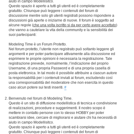
aiuto in campo Modellisitco.
Questo spazio è aperto a tutti gli utenti ed è completamente
gratutito. Chiunque può leggere i contenuti del forum di
discussione mentre solo gli utenti registrati possono rispondere a
discussioni già aperte o iniziarne di nuove. Il forum è soggetto ad
alcune regole (
che una volta iscritto si da per certo avere accettato
)
che vanno a cautelare la vita della community e la sensibilità dei
suoi partecipanti:
Modeling Time è un Forum Protetto.
Nel forum protetto, l’utente non registrato può soltanto leggere gli
argomenti e per poter partecipare attivamente alla discussione ed
esprimere le proprie opinioni è necessaria la registrazione. Tale
registrazione prevede, normalmente, l’indicazione del proprio
Username, di una propria Password e di una propria casella di
posta elettronica. In tal modo è possibile attribuire a ciascun autore
la responsabilità per i contenuti inviati ai forum, escludendo così
una corresponsabilità del moderatore che non esercita in questo
caso alcun potere sui testi inseriti.
#
Benvenuto nel forum di Modeling Time.
Questo è un sito di diffusione modellistica di tecnica e condivisione
di realizzazioni, procedure e suggerimenti. Il nostro scopo è
mettere in contatto persone con lo stesso HOBBY per poter
scambiarsi idee, cercare di migliorarsi e aiutare chi ha necessità di
aiuto in campo Modellisitco.
Questo spazio è aperto a tutti gli utenti ed è completamente
gratutito. Chiunque può leggere i contenuti del forum di