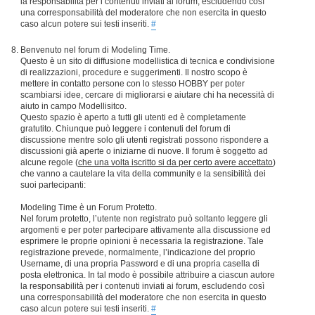
la responsabilità per i contenuti inviati ai forum, escludendo così
una corresponsabilità del moderatore che non esercita in questo
caso alcun potere sui testi inseriti.
#
Benvenuto nel forum di Modeling Time.
Questo è un sito di diffusione modellistica di tecnica e condivisione
di realizzazioni, procedure e suggerimenti. Il nostro scopo è
mettere in contatto persone con lo stesso HOBBY per poter
scambiarsi idee, cercare di migliorarsi e aiutare chi ha necessità di
aiuto in campo Modellisitco.
Questo spazio è aperto a tutti gli utenti ed è completamente
gratutito. Chiunque può leggere i contenuti del forum di
discussione mentre solo gli utenti registrati possono rispondere a
discussioni già aperte o iniziarne di nuove. Il forum è soggetto ad
alcune regole (
che una volta iscritto si da per certo avere accettato
)
che vanno a cautelare la vita della community e la sensibilità dei
suoi partecipanti:
Modeling Time è un Forum Protetto.
Nel forum protetto, l’utente non registrato può soltanto leggere gli
argomenti e per poter partecipare attivamente alla discussione ed
esprimere le proprie opinioni è necessaria la registrazione. Tale
registrazione prevede, normalmente, l’indicazione del proprio
Username, di una propria Password e di una propria casella di
posta elettronica. In tal modo è possibile attribuire a ciascun autore
la responsabilità per i contenuti inviati ai forum, escludendo così
una corresponsabilità del moderatore che non esercita in questo
caso alcun potere sui testi inseriti.
#