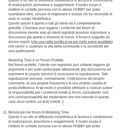
Questo è un sito di diffusione modellistica di tecnica e condivisione
di realizzazioni, procedure e suggerimenti. Il nostro scopo è
mettere in contatto persone con lo stesso HOBBY per poter
scambiarsi idee, cercare di migliorarsi e aiutare chi ha necessità di
aiuto in campo Modellisitco.
Questo spazio è aperto a tutti gli utenti ed è completamente
gratutito. Chiunque può leggere i contenuti del forum di
discussione mentre solo gli utenti registrati possono rispondere a
discussioni già aperte o iniziarne di nuove. Il forum è soggetto ad
alcune regole (
che una volta iscritto si da per certo avere accettato
)
che vanno a cautelare la vita della community e la sensibilità dei
suoi partecipanti:
Modeling Time è un Forum Protetto.
Nel forum protetto, l’utente non registrato può soltanto leggere gli
argomenti e per poter partecipare attivamente alla discussione ed
esprimere le proprie opinioni è necessaria la registrazione. Tale
registrazione prevede, normalmente, l’indicazione del proprio
Username, di una propria Password e di una propria casella di
posta elettronica. In tal modo è possibile attribuire a ciascun autore
la responsabilità per i contenuti inviati ai forum, escludendo così
una corresponsabilità del moderatore che non esercita in questo
caso alcun potere sui testi inseriti.
#
Benvenuto nel forum di Modeling Time.
Questo è un sito di diffusione modellistica di tecnica e condivisione
di realizzazioni, procedure e suggerimenti. Il nostro scopo è
mettere in contatto persone con lo stesso HOBBY per poter