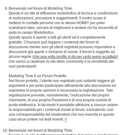
Benvenuto nel forum di Modeling Time.
Questo è un sito di diffusione modellistica di tecnica e condivisione
di realizzazioni, procedure e suggerimenti. Il nostro scopo è
mettere in contatto persone con lo stesso HOBBY per poter
scambiarsi idee, cercare di migliorarsi e aiutare chi ha necessità di
aiuto in campo Modellisitco.
Questo spazio è aperto a tutti gli utenti ed è completamente
gratutito. Chiunque può leggere i contenuti del forum di
discussione mentre solo gli utenti registrati possono rispondere a
discussioni già aperte o iniziarne di nuove. Il forum è soggetto ad
alcune regole (
che una volta iscritto si da per certo avere accettato
)
che vanno a cautelare la vita della community e la sensibilità dei
suoi partecipanti:
Modeling Time è un Forum Protetto.
Nel forum protetto, l’utente non registrato può soltanto leggere gli
argomenti e per poter partecipare attivamente alla discussione ed
esprimere le proprie opinioni è necessaria la registrazione. Tale
registrazione prevede, normalmente, l’indicazione del proprio
Username, di una propria Password e di una propria casella di
posta elettronica. In tal modo è possibile attribuire a ciascun autore
la responsabilità per i contenuti inviati ai forum, escludendo così
una corresponsabilità del moderatore che non esercita in questo
caso alcun potere sui testi inseriti.
#
Benvenuto nel forum di Modeling Time.