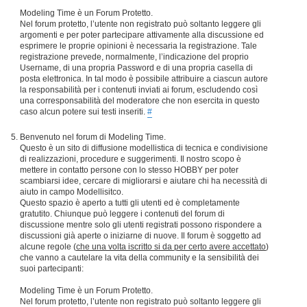
Modeling Time è un Forum Protetto.
Nel forum protetto, l’utente non registrato può soltanto leggere gli
argomenti e per poter partecipare attivamente alla discussione ed
esprimere le proprie opinioni è necessaria la registrazione. Tale
registrazione prevede, normalmente, l’indicazione del proprio
Username, di una propria Password e di una propria casella di
posta elettronica. In tal modo è possibile attribuire a ciascun autore
la responsabilità per i contenuti inviati ai forum, escludendo così
una corresponsabilità del moderatore che non esercita in questo
caso alcun potere sui testi inseriti.
#
Benvenuto nel forum di Modeling Time.
Questo è un sito di diffusione modellistica di tecnica e condivisione
di realizzazioni, procedure e suggerimenti. Il nostro scopo è
mettere in contatto persone con lo stesso HOBBY per poter
scambiarsi idee, cercare di migliorarsi e aiutare chi ha necessità di
aiuto in campo Modellisitco.
Questo spazio è aperto a tutti gli utenti ed è completamente
gratutito. Chiunque può leggere i contenuti del forum di
discussione mentre solo gli utenti registrati possono rispondere a
discussioni già aperte o iniziarne di nuove. Il forum è soggetto ad
alcune regole (
che una volta iscritto si da per certo avere accettato
)
che vanno a cautelare la vita della community e la sensibilità dei
suoi partecipanti:
Modeling Time è un Forum Protetto.
Nel forum protetto, l’utente non registrato può soltanto leggere gli