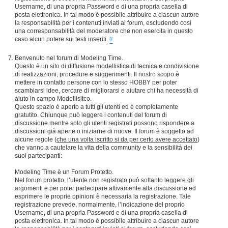
Username, di una propria Password e di una propria casella di
posta elettronica. In tal modo è possibile attribuire a ciascun autore
la responsabilità per i contenuti inviati ai forum, escludendo così
una corresponsabilità del moderatore che non esercita in questo
caso alcun potere sui testi inseriti.
#
Benvenuto nel forum di Modeling Time.
Questo è un sito di diffusione modellistica di tecnica e condivisione
di realizzazioni, procedure e suggerimenti. Il nostro scopo è
mettere in contatto persone con lo stesso HOBBY per poter
scambiarsi idee, cercare di migliorarsi e aiutare chi ha necessità di
aiuto in campo Modellisitco.
Questo spazio è aperto a tutti gli utenti ed è completamente
gratutito. Chiunque può leggere i contenuti del forum di
discussione mentre solo gli utenti registrati possono rispondere a
discussioni già aperte o iniziarne di nuove. Il forum è soggetto ad
alcune regole (
che una volta iscritto si da per certo avere accettato
)
che vanno a cautelare la vita della community e la sensibilità dei
suoi partecipanti:
Modeling Time è un Forum Protetto.
Nel forum protetto, l’utente non registrato può soltanto leggere gli
argomenti e per poter partecipare attivamente alla discussione ed
esprimere le proprie opinioni è necessaria la registrazione. Tale
registrazione prevede, normalmente, l’indicazione del proprio
Username, di una propria Password e di una propria casella di
posta elettronica. In tal modo è possibile attribuire a ciascun autore