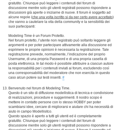
gratutito. Chiunque può leggere i contenuti del forum di
discussione mentre solo gli utenti registrati possono rispondere a
discussioni già aperte o iniziarne di nuove. Il forum è soggetto ad
alcune regole (
che una volta iscritto si da per certo avere accettato
)
che vanno a cautelare la vita della community e la sensibilità dei
suoi partecipanti:
Modeling Time è un Forum Protetto.
Nel forum protetto, l’utente non registrato può soltanto leggere gli
argomenti e per poter partecipare attivamente alla discussione ed
esprimere le proprie opinioni è necessaria la registrazione. Tale
registrazione prevede, normalmente, l’indicazione del proprio
Username, di una propria Password e di una propria casella di
posta elettronica. In tal modo è possibile attribuire a ciascun autore
la responsabilità per i contenuti inviati ai forum, escludendo così
una corresponsabilità del moderatore che non esercita in questo
caso alcun potere sui testi inseriti.
#
Benvenuto nel forum di Modeling Time.
Questo è un sito di diffusione modellistica di tecnica e condivisione
di realizzazioni, procedure e suggerimenti. Il nostro scopo è
mettere in contatto persone con lo stesso HOBBY per poter
scambiarsi idee, cercare di migliorarsi e aiutare chi ha necessità di
aiuto in campo Modellisitco.
Questo spazio è aperto a tutti gli utenti ed è completamente
gratutito. Chiunque può leggere i contenuti del forum di
discussione mentre solo gli utenti registrati possono rispondere a