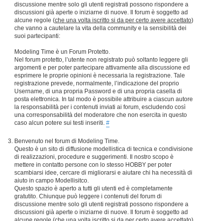
discussione mentre solo gli utenti registrati possono rispondere a
discussioni già aperte o iniziarne di nuove. Il forum è soggetto ad
alcune regole (
che una volta iscritto si da per certo avere accettato
)
che vanno a cautelare la vita della community e la sensibilità dei
suoi partecipanti:
Modeling Time è un Forum Protetto.
Nel forum protetto, l’utente non registrato può soltanto leggere gli
argomenti e per poter partecipare attivamente alla discussione ed
esprimere le proprie opinioni è necessaria la registrazione. Tale
registrazione prevede, normalmente, l’indicazione del proprio
Username, di una propria Password e di una propria casella di
posta elettronica. In tal modo è possibile attribuire a ciascun autore
la responsabilità per i contenuti inviati ai forum, escludendo così
una corresponsabilità del moderatore che non esercita in questo
caso alcun potere sui testi inseriti.
#
Benvenuto nel forum di Modeling Time.
Questo è un sito di diffusione modellistica di tecnica e condivisione
di realizzazioni, procedure e suggerimenti. Il nostro scopo è
mettere in contatto persone con lo stesso HOBBY per poter
scambiarsi idee, cercare di migliorarsi e aiutare chi ha necessità di
aiuto in campo Modellisitco.
Questo spazio è aperto a tutti gli utenti ed è completamente
gratutito. Chiunque può leggere i contenuti del forum di
discussione mentre solo gli utenti registrati possono rispondere a
discussioni già aperte o iniziarne di nuove. Il forum è soggetto ad
alcune regole (
che una volta iscritto si da per certo avere accettato
)