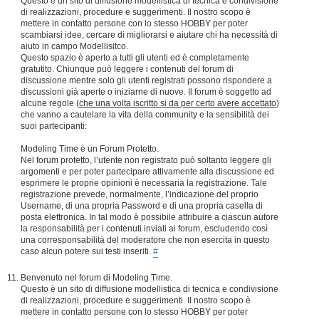
Questo è un sito di diffusione modellistica di tecnica e condivisione
di realizzazioni, procedure e suggerimenti. Il nostro scopo è
mettere in contatto persone con lo stesso HOBBY per poter
scambiarsi idee, cercare di migliorarsi e aiutare chi ha necessità di
aiuto in campo Modellisitco.
Questo spazio è aperto a tutti gli utenti ed è completamente
gratutito. Chiunque può leggere i contenuti del forum di
discussione mentre solo gli utenti registrati possono rispondere a
discussioni già aperte o iniziarne di nuove. Il forum è soggetto ad
alcune regole (
che una volta iscritto si da per certo avere accettato
)
che vanno a cautelare la vita della community e la sensibilità dei
suoi partecipanti:
Modeling Time è un Forum Protetto.
Nel forum protetto, l’utente non registrato può soltanto leggere gli
argomenti e per poter partecipare attivamente alla discussione ed
esprimere le proprie opinioni è necessaria la registrazione. Tale
registrazione prevede, normalmente, l’indicazione del proprio
Username, di una propria Password e di una propria casella di
posta elettronica. In tal modo è possibile attribuire a ciascun autore
la responsabilità per i contenuti inviati ai forum, escludendo così
una corresponsabilità del moderatore che non esercita in questo
caso alcun potere sui testi inseriti.
#
Benvenuto nel forum di Modeling Time.
Questo è un sito di diffusione modellistica di tecnica e condivisione
di realizzazioni, procedure e suggerimenti. Il nostro scopo è
mettere in contatto persone con lo stesso HOBBY per poter