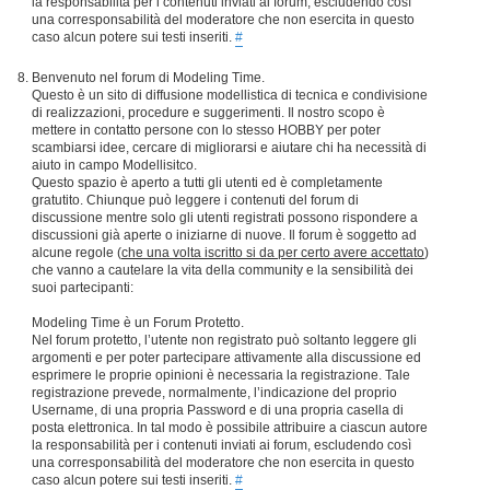
la responsabilità per i contenuti inviati ai forum, escludendo così
una corresponsabilità del moderatore che non esercita in questo
caso alcun potere sui testi inseriti.
#
Benvenuto nel forum di Modeling Time.
Questo è un sito di diffusione modellistica di tecnica e condivisione
di realizzazioni, procedure e suggerimenti. Il nostro scopo è
mettere in contatto persone con lo stesso HOBBY per poter
scambiarsi idee, cercare di migliorarsi e aiutare chi ha necessità di
aiuto in campo Modellisitco.
Questo spazio è aperto a tutti gli utenti ed è completamente
gratutito. Chiunque può leggere i contenuti del forum di
discussione mentre solo gli utenti registrati possono rispondere a
discussioni già aperte o iniziarne di nuove. Il forum è soggetto ad
alcune regole (
che una volta iscritto si da per certo avere accettato
)
che vanno a cautelare la vita della community e la sensibilità dei
suoi partecipanti:
Modeling Time è un Forum Protetto.
Nel forum protetto, l’utente non registrato può soltanto leggere gli
argomenti e per poter partecipare attivamente alla discussione ed
esprimere le proprie opinioni è necessaria la registrazione. Tale
registrazione prevede, normalmente, l’indicazione del proprio
Username, di una propria Password e di una propria casella di
posta elettronica. In tal modo è possibile attribuire a ciascun autore
la responsabilità per i contenuti inviati ai forum, escludendo così
una corresponsabilità del moderatore che non esercita in questo
caso alcun potere sui testi inseriti.
#