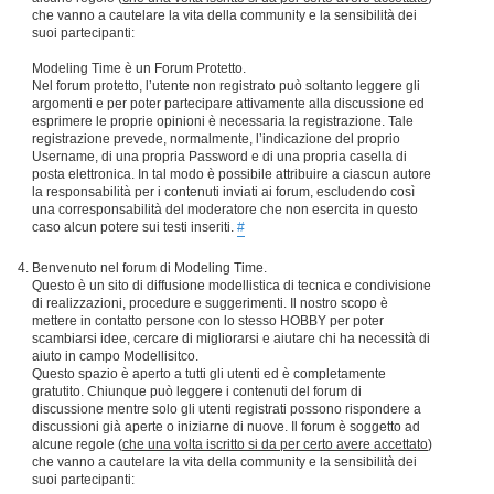
che vanno a cautelare la vita della community e la sensibilità dei
suoi partecipanti:
Modeling Time è un Forum Protetto.
Nel forum protetto, l’utente non registrato può soltanto leggere gli
argomenti e per poter partecipare attivamente alla discussione ed
esprimere le proprie opinioni è necessaria la registrazione. Tale
registrazione prevede, normalmente, l’indicazione del proprio
Username, di una propria Password e di una propria casella di
posta elettronica. In tal modo è possibile attribuire a ciascun autore
la responsabilità per i contenuti inviati ai forum, escludendo così
una corresponsabilità del moderatore che non esercita in questo
caso alcun potere sui testi inseriti.
#
Benvenuto nel forum di Modeling Time.
Questo è un sito di diffusione modellistica di tecnica e condivisione
di realizzazioni, procedure e suggerimenti. Il nostro scopo è
mettere in contatto persone con lo stesso HOBBY per poter
scambiarsi idee, cercare di migliorarsi e aiutare chi ha necessità di
aiuto in campo Modellisitco.
Questo spazio è aperto a tutti gli utenti ed è completamente
gratutito. Chiunque può leggere i contenuti del forum di
discussione mentre solo gli utenti registrati possono rispondere a
discussioni già aperte o iniziarne di nuove. Il forum è soggetto ad
alcune regole (
che una volta iscritto si da per certo avere accettato
)
che vanno a cautelare la vita della community e la sensibilità dei
suoi partecipanti: