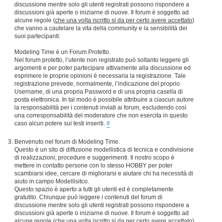
discussione mentre solo gli utenti registrati possono rispondere a
discussioni già aperte o iniziarne di nuove. Il forum è soggetto ad
alcune regole (
che una volta iscritto si da per certo avere accettato
)
che vanno a cautelare la vita della community e la sensibilità dei
suoi partecipanti:
Modeling Time è un Forum Protetto.
Nel forum protetto, l’utente non registrato può soltanto leggere gli
argomenti e per poter partecipare attivamente alla discussione ed
esprimere le proprie opinioni è necessaria la registrazione. Tale
registrazione prevede, normalmente, l’indicazione del proprio
Username, di una propria Password e di una propria casella di
posta elettronica. In tal modo è possibile attribuire a ciascun autore
la responsabilità per i contenuti inviati ai forum, escludendo così
una corresponsabilità del moderatore che non esercita in questo
caso alcun potere sui testi inseriti.
#
Benvenuto nel forum di Modeling Time.
Questo è un sito di diffusione modellistica di tecnica e condivisione
di realizzazioni, procedure e suggerimenti. Il nostro scopo è
mettere in contatto persone con lo stesso HOBBY per poter
scambiarsi idee, cercare di migliorarsi e aiutare chi ha necessità di
aiuto in campo Modellisitco.
Questo spazio è aperto a tutti gli utenti ed è completamente
gratutito. Chiunque può leggere i contenuti del forum di
discussione mentre solo gli utenti registrati possono rispondere a
discussioni già aperte o iniziarne di nuove. Il forum è soggetto ad
alcune regole (
che una volta iscritto si da per certo avere accettato
)