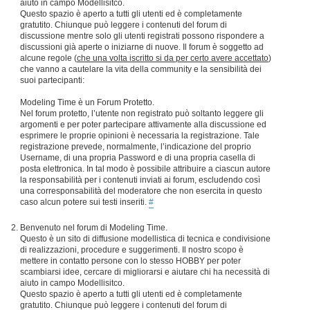
aiuto in campo Modellisitco.
Questo spazio è aperto a tutti gli utenti ed è completamente
gratutito. Chiunque può leggere i contenuti del forum di
discussione mentre solo gli utenti registrati possono rispondere a
discussioni già aperte o iniziarne di nuove. Il forum è soggetto ad
alcune regole (
che una volta iscritto si da per certo avere accettato
)
che vanno a cautelare la vita della community e la sensibilità dei
suoi partecipanti:
Modeling Time è un Forum Protetto.
Nel forum protetto, l’utente non registrato può soltanto leggere gli
argomenti e per poter partecipare attivamente alla discussione ed
esprimere le proprie opinioni è necessaria la registrazione. Tale
registrazione prevede, normalmente, l’indicazione del proprio
Username, di una propria Password e di una propria casella di
posta elettronica. In tal modo è possibile attribuire a ciascun autore
la responsabilità per i contenuti inviati ai forum, escludendo così
una corresponsabilità del moderatore che non esercita in questo
caso alcun potere sui testi inseriti.
#
Benvenuto nel forum di Modeling Time.
Questo è un sito di diffusione modellistica di tecnica e condivisione
di realizzazioni, procedure e suggerimenti. Il nostro scopo è
mettere in contatto persone con lo stesso HOBBY per poter
scambiarsi idee, cercare di migliorarsi e aiutare chi ha necessità di
aiuto in campo Modellisitco.
Questo spazio è aperto a tutti gli utenti ed è completamente
gratutito. Chiunque può leggere i contenuti del forum di