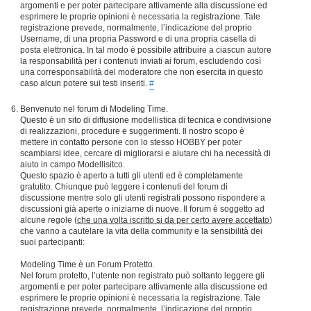
argomenti e per poter partecipare attivamente alla discussione ed
esprimere le proprie opinioni è necessaria la registrazione. Tale
registrazione prevede, normalmente, l’indicazione del proprio
Username, di una propria Password e di una propria casella di
posta elettronica. In tal modo è possibile attribuire a ciascun autore
la responsabilità per i contenuti inviati ai forum, escludendo così
una corresponsabilità del moderatore che non esercita in questo
caso alcun potere sui testi inseriti.
#
Benvenuto nel forum di Modeling Time.
Questo è un sito di diffusione modellistica di tecnica e condivisione
di realizzazioni, procedure e suggerimenti. Il nostro scopo è
mettere in contatto persone con lo stesso HOBBY per poter
scambiarsi idee, cercare di migliorarsi e aiutare chi ha necessità di
aiuto in campo Modellisitco.
Questo spazio è aperto a tutti gli utenti ed è completamente
gratutito. Chiunque può leggere i contenuti del forum di
discussione mentre solo gli utenti registrati possono rispondere a
discussioni già aperte o iniziarne di nuove. Il forum è soggetto ad
alcune regole (
che una volta iscritto si da per certo avere accettato
)
che vanno a cautelare la vita della community e la sensibilità dei
suoi partecipanti:
Modeling Time è un Forum Protetto.
Nel forum protetto, l’utente non registrato può soltanto leggere gli
argomenti e per poter partecipare attivamente alla discussione ed
esprimere le proprie opinioni è necessaria la registrazione. Tale
registrazione prevede, normalmente, l’indicazione del proprio