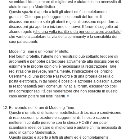
scambiarsi idee, cercare di migliorarsi e aiutare chi ha necessità di
aiuto in campo Modellisitco.
Questo spazio è aperto a tutti gli utenti ed è completamente
gratutito. Chiunque può leggere i contenuti del forum di
discussione mentre solo gli utenti registrati possono rispondere a
discussioni già aperte o iniziarne di nuove. Il forum è soggetto ad
alcune regole (
che una volta iscritto si da per certo avere accettato
)
che vanno a cautelare la vita della community e la sensibilità dei
suoi partecipanti:
Modeling Time è un Forum Protetto.
Nel forum protetto, l’utente non registrato può soltanto leggere gli
argomenti e per poter partecipare attivamente alla discussione ed
esprimere le proprie opinioni è necessaria la registrazione. Tale
registrazione prevede, normalmente, l’indicazione del proprio
Username, di una propria Password e di una propria casella di
posta elettronica. In tal modo è possibile attribuire a ciascun autore
la responsabilità per i contenuti inviati ai forum, escludendo così
una corresponsabilità del moderatore che non esercita in questo
caso alcun potere sui testi inseriti.
#
Benvenuto nel forum di Modeling Time.
Questo è un sito di diffusione modellistica di tecnica e condivisione
di realizzazioni, procedure e suggerimenti. Il nostro scopo è
mettere in contatto persone con lo stesso HOBBY per poter
scambiarsi idee, cercare di migliorarsi e aiutare chi ha necessità di
aiuto in campo Modellisitco.
Questo spazio è aperto a tutti gli utenti ed è completamente