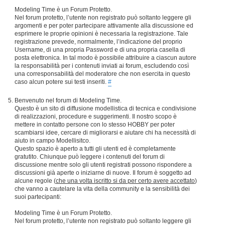
Modeling Time è un Forum Protetto.
Nel forum protetto, l’utente non registrato può soltanto leggere gli
argomenti e per poter partecipare attivamente alla discussione ed
esprimere le proprie opinioni è necessaria la registrazione. Tale
registrazione prevede, normalmente, l’indicazione del proprio
Username, di una propria Password e di una propria casella di
posta elettronica. In tal modo è possibile attribuire a ciascun autore
la responsabilità per i contenuti inviati ai forum, escludendo così
una corresponsabilità del moderatore che non esercita in questo
caso alcun potere sui testi inseriti.
#
Benvenuto nel forum di Modeling Time.
Questo è un sito di diffusione modellistica di tecnica e condivisione
di realizzazioni, procedure e suggerimenti. Il nostro scopo è
mettere in contatto persone con lo stesso HOBBY per poter
scambiarsi idee, cercare di migliorarsi e aiutare chi ha necessità di
aiuto in campo Modellisitco.
Questo spazio è aperto a tutti gli utenti ed è completamente
gratutito. Chiunque può leggere i contenuti del forum di
discussione mentre solo gli utenti registrati possono rispondere a
discussioni già aperte o iniziarne di nuove. Il forum è soggetto ad
alcune regole (
che una volta iscritto si da per certo avere accettato
)
che vanno a cautelare la vita della community e la sensibilità dei
suoi partecipanti:
Modeling Time è un Forum Protetto.
Nel forum protetto, l’utente non registrato può soltanto leggere gli