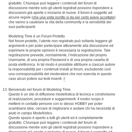
gratutito. Chiunque può leggere i contenuti del forum di
discussione mentre solo gli utenti registrati possono rispondere a
discussioni già aperte o iniziarne di nuove. Il forum è soggetto ad
alcune regole (
che una volta iscritto si da per certo avere accettato
)
che vanno a cautelare la vita della community e la sensibilità dei
suoi partecipanti:
Modeling Time è un Forum Protetto.
Nel forum protetto, l’utente non registrato può soltanto leggere gli
argomenti e per poter partecipare attivamente alla discussione ed
esprimere le proprie opinioni è necessaria la registrazione. Tale
registrazione prevede, normalmente, l’indicazione del proprio
Username, di una propria Password e di una propria casella di
posta elettronica. In tal modo è possibile attribuire a ciascun autore
la responsabilità per i contenuti inviati ai forum, escludendo così
una corresponsabilità del moderatore che non esercita in questo
caso alcun potere sui testi inseriti.
#
Benvenuto nel forum di Modeling Time.
Questo è un sito di diffusione modellistica di tecnica e condivisione
di realizzazioni, procedure e suggerimenti. Il nostro scopo è
mettere in contatto persone con lo stesso HOBBY per poter
scambiarsi idee, cercare di migliorarsi e aiutare chi ha necessità di
aiuto in campo Modellisitco.
Questo spazio è aperto a tutti gli utenti ed è completamente
gratutito. Chiunque può leggere i contenuti del forum di
discussione mentre solo gli utenti registrati possono rispondere a