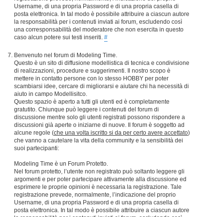
Username, di una propria Password e di una propria casella di
posta elettronica. In tal modo è possibile attribuire a ciascun autore
la responsabilità per i contenuti inviati ai forum, escludendo così
una corresponsabilità del moderatore che non esercita in questo
caso alcun potere sui testi inseriti.
#
Benvenuto nel forum di Modeling Time.
Questo è un sito di diffusione modellistica di tecnica e condivisione
di realizzazioni, procedure e suggerimenti. Il nostro scopo è
mettere in contatto persone con lo stesso HOBBY per poter
scambiarsi idee, cercare di migliorarsi e aiutare chi ha necessità di
aiuto in campo Modellisitco.
Questo spazio è aperto a tutti gli utenti ed è completamente
gratutito. Chiunque può leggere i contenuti del forum di
discussione mentre solo gli utenti registrati possono rispondere a
discussioni già aperte o iniziarne di nuove. Il forum è soggetto ad
alcune regole (
che una volta iscritto si da per certo avere accettato
)
che vanno a cautelare la vita della community e la sensibilità dei
suoi partecipanti:
Modeling Time è un Forum Protetto.
Nel forum protetto, l’utente non registrato può soltanto leggere gli
argomenti e per poter partecipare attivamente alla discussione ed
esprimere le proprie opinioni è necessaria la registrazione. Tale
registrazione prevede, normalmente, l’indicazione del proprio
Username, di una propria Password e di una propria casella di
posta elettronica. In tal modo è possibile attribuire a ciascun autore