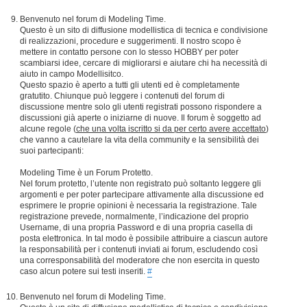
Benvenuto nel forum di Modeling Time.
Questo è un sito di diffusione modellistica di tecnica e condivisione
di realizzazioni, procedure e suggerimenti. Il nostro scopo è
mettere in contatto persone con lo stesso HOBBY per poter
scambiarsi idee, cercare di migliorarsi e aiutare chi ha necessità di
aiuto in campo Modellisitco.
Questo spazio è aperto a tutti gli utenti ed è completamente
gratutito. Chiunque può leggere i contenuti del forum di
discussione mentre solo gli utenti registrati possono rispondere a
discussioni già aperte o iniziarne di nuove. Il forum è soggetto ad
alcune regole (
che una volta iscritto si da per certo avere accettato
)
che vanno a cautelare la vita della community e la sensibilità dei
suoi partecipanti:
Modeling Time è un Forum Protetto.
Nel forum protetto, l’utente non registrato può soltanto leggere gli
argomenti e per poter partecipare attivamente alla discussione ed
esprimere le proprie opinioni è necessaria la registrazione. Tale
registrazione prevede, normalmente, l’indicazione del proprio
Username, di una propria Password e di una propria casella di
posta elettronica. In tal modo è possibile attribuire a ciascun autore
la responsabilità per i contenuti inviati ai forum, escludendo così
una corresponsabilità del moderatore che non esercita in questo
caso alcun potere sui testi inseriti.
#
Benvenuto nel forum di Modeling Time.