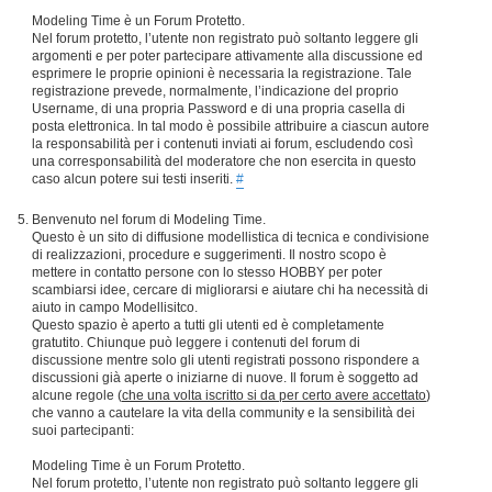
Modeling Time è un Forum Protetto.
Nel forum protetto, l’utente non registrato può soltanto leggere gli
argomenti e per poter partecipare attivamente alla discussione ed
esprimere le proprie opinioni è necessaria la registrazione. Tale
registrazione prevede, normalmente, l’indicazione del proprio
Username, di una propria Password e di una propria casella di
posta elettronica. In tal modo è possibile attribuire a ciascun autore
la responsabilità per i contenuti inviati ai forum, escludendo così
una corresponsabilità del moderatore che non esercita in questo
caso alcun potere sui testi inseriti.
#
Benvenuto nel forum di Modeling Time.
Questo è un sito di diffusione modellistica di tecnica e condivisione
di realizzazioni, procedure e suggerimenti. Il nostro scopo è
mettere in contatto persone con lo stesso HOBBY per poter
scambiarsi idee, cercare di migliorarsi e aiutare chi ha necessità di
aiuto in campo Modellisitco.
Questo spazio è aperto a tutti gli utenti ed è completamente
gratutito. Chiunque può leggere i contenuti del forum di
discussione mentre solo gli utenti registrati possono rispondere a
discussioni già aperte o iniziarne di nuove. Il forum è soggetto ad
alcune regole (
che una volta iscritto si da per certo avere accettato
)
che vanno a cautelare la vita della community e la sensibilità dei
suoi partecipanti:
Modeling Time è un Forum Protetto.
Nel forum protetto, l’utente non registrato può soltanto leggere gli