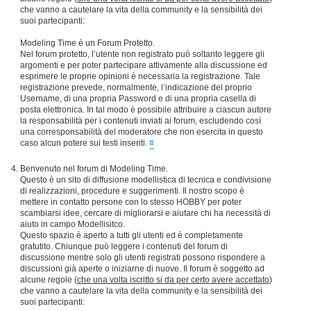
che vanno a cautelare la vita della community e la sensibilità dei
suoi partecipanti:
Modeling Time è un Forum Protetto.
Nel forum protetto, l’utente non registrato può soltanto leggere gli
argomenti e per poter partecipare attivamente alla discussione ed
esprimere le proprie opinioni è necessaria la registrazione. Tale
registrazione prevede, normalmente, l’indicazione del proprio
Username, di una propria Password e di una propria casella di
posta elettronica. In tal modo è possibile attribuire a ciascun autore
la responsabilità per i contenuti inviati ai forum, escludendo così
una corresponsabilità del moderatore che non esercita in questo
caso alcun potere sui testi inseriti.
#
Benvenuto nel forum di Modeling Time.
Questo è un sito di diffusione modellistica di tecnica e condivisione
di realizzazioni, procedure e suggerimenti. Il nostro scopo è
mettere in contatto persone con lo stesso HOBBY per poter
scambiarsi idee, cercare di migliorarsi e aiutare chi ha necessità di
aiuto in campo Modellisitco.
Questo spazio è aperto a tutti gli utenti ed è completamente
gratutito. Chiunque può leggere i contenuti del forum di
discussione mentre solo gli utenti registrati possono rispondere a
discussioni già aperte o iniziarne di nuove. Il forum è soggetto ad
alcune regole (
che una volta iscritto si da per certo avere accettato
)
che vanno a cautelare la vita della community e la sensibilità dei
suoi partecipanti: