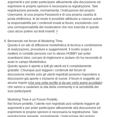
argomenti e per poter partecipare attivamente alla discussione ed
esprimere le proprie opinioni è necessaria la registrazione. Tale
registrazione prevede, normalmente, l’indicazione del proprio
Username, di una propria Password e di una propria casella di
posta elettronica. In tal modo è possibile attribuire a ciascun autore
la responsabilità per i contenuti inviati ai forum, escludendo così
una corresponsabilità del moderatore che non esercita in questo
caso alcun potere sui testi inseriti.
#
Benvenuto nel forum di Modeling Time.
Questo è un sito di diffusione modellistica di tecnica e condivisione
di realizzazioni, procedure e suggerimenti. Il nostro scopo è
mettere in contatto persone con lo stesso HOBBY per poter
scambiarsi idee, cercare di migliorarsi e aiutare chi ha necessità di
aiuto in campo Modellisitco.
Questo spazio è aperto a tutti gli utenti ed è completamente
gratutito. Chiunque può leggere i contenuti del forum di
discussione mentre solo gli utenti registrati possono rispondere a
discussioni già aperte o iniziarne di nuove. Il forum è soggetto ad
alcune regole (
che una volta iscritto si da per certo avere accettato
)
che vanno a cautelare la vita della community e la sensibilità dei
suoi partecipanti:
Modeling Time è un Forum Protetto.
Nel forum protetto, l’utente non registrato può soltanto leggere gli
argomenti e per poter partecipare attivamente alla discussione ed
esprimere le proprie opinioni è necessaria la registrazione. Tale
registrazione prevede, normalmente, l’indicazione del proprio