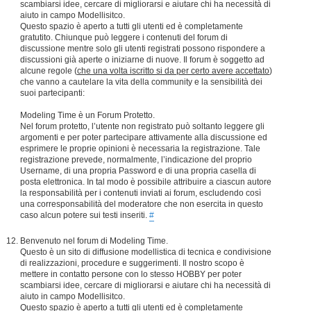
scambiarsi idee, cercare di migliorarsi e aiutare chi ha necessità di
aiuto in campo Modellisitco.
Questo spazio è aperto a tutti gli utenti ed è completamente
gratutito. Chiunque può leggere i contenuti del forum di
discussione mentre solo gli utenti registrati possono rispondere a
discussioni già aperte o iniziarne di nuove. Il forum è soggetto ad
alcune regole (
che una volta iscritto si da per certo avere accettato
)
che vanno a cautelare la vita della community e la sensibilità dei
suoi partecipanti:
Modeling Time è un Forum Protetto.
Nel forum protetto, l’utente non registrato può soltanto leggere gli
argomenti e per poter partecipare attivamente alla discussione ed
esprimere le proprie opinioni è necessaria la registrazione. Tale
registrazione prevede, normalmente, l’indicazione del proprio
Username, di una propria Password e di una propria casella di
posta elettronica. In tal modo è possibile attribuire a ciascun autore
la responsabilità per i contenuti inviati ai forum, escludendo così
una corresponsabilità del moderatore che non esercita in questo
caso alcun potere sui testi inseriti.
#
Benvenuto nel forum di Modeling Time.
Questo è un sito di diffusione modellistica di tecnica e condivisione
di realizzazioni, procedure e suggerimenti. Il nostro scopo è
mettere in contatto persone con lo stesso HOBBY per poter
scambiarsi idee, cercare di migliorarsi e aiutare chi ha necessità di
aiuto in campo Modellisitco.
Questo spazio è aperto a tutti gli utenti ed è completamente