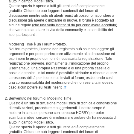
aiuto in campo Modellisitco.
Questo spazio è aperto a tutti gli utenti ed è completamente
gratutito. Chiunque può leggere i contenuti del forum di
discussione mentre solo gli utenti registrati possono rispondere a
discussioni già aperte o iniziarne di nuove. Il forum è soggetto ad
alcune regole (
che una volta iscritto si da per certo avere accettato
)
che vanno a cautelare la vita della community e la sensibilità dei
suoi partecipanti:
Modeling Time è un Forum Protetto.
Nel forum protetto, l’utente non registrato può soltanto leggere gli
argomenti e per poter partecipare attivamente alla discussione ed
esprimere le proprie opinioni è necessaria la registrazione. Tale
registrazione prevede, normalmente, l’indicazione del proprio
Username, di una propria Password e di una propria casella di
posta elettronica. In tal modo è possibile attribuire a ciascun autore
la responsabilità per i contenuti inviati ai forum, escludendo così
una corresponsabilità del moderatore che non esercita in questo
caso alcun potere sui testi inseriti.
#
Benvenuto nel forum di Modeling Time.
Questo è un sito di diffusione modellistica di tecnica e condivisione
di realizzazioni, procedure e suggerimenti. Il nostro scopo è
mettere in contatto persone con lo stesso HOBBY per poter
scambiarsi idee, cercare di migliorarsi e aiutare chi ha necessità di
aiuto in campo Modellisitco.
Questo spazio è aperto a tutti gli utenti ed è completamente
gratutito. Chiunque può leggere i contenuti del forum di