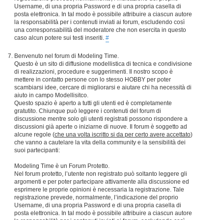
Username, di una propria Password e di una propria casella di
posta elettronica. In tal modo è possibile attribuire a ciascun autore
la responsabilità per i contenuti inviati ai forum, escludendo così
una corresponsabilità del moderatore che non esercita in questo
caso alcun potere sui testi inseriti.
#
Benvenuto nel forum di Modeling Time.
Questo è un sito di diffusione modellistica di tecnica e condivisione
di realizzazioni, procedure e suggerimenti. Il nostro scopo è
mettere in contatto persone con lo stesso HOBBY per poter
scambiarsi idee, cercare di migliorarsi e aiutare chi ha necessità di
aiuto in campo Modellisitco.
Questo spazio è aperto a tutti gli utenti ed è completamente
gratutito. Chiunque può leggere i contenuti del forum di
discussione mentre solo gli utenti registrati possono rispondere a
discussioni già aperte o iniziarne di nuove. Il forum è soggetto ad
alcune regole (
che una volta iscritto si da per certo avere accettato
)
che vanno a cautelare la vita della community e la sensibilità dei
suoi partecipanti:
Modeling Time è un Forum Protetto.
Nel forum protetto, l’utente non registrato può soltanto leggere gli
argomenti e per poter partecipare attivamente alla discussione ed
esprimere le proprie opinioni è necessaria la registrazione. Tale
registrazione prevede, normalmente, l’indicazione del proprio
Username, di una propria Password e di una propria casella di
posta elettronica. In tal modo è possibile attribuire a ciascun autore