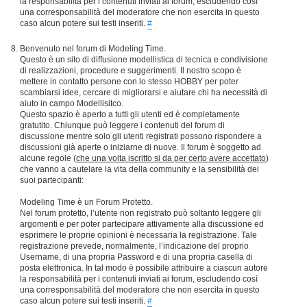
la responsabilità per i contenuti inviati ai forum, escludendo così
una corresponsabilità del moderatore che non esercita in questo
caso alcun potere sui testi inseriti.
#
Benvenuto nel forum di Modeling Time.
Questo è un sito di diffusione modellistica di tecnica e condivisione
di realizzazioni, procedure e suggerimenti. Il nostro scopo è
mettere in contatto persone con lo stesso HOBBY per poter
scambiarsi idee, cercare di migliorarsi e aiutare chi ha necessità di
aiuto in campo Modellisitco.
Questo spazio è aperto a tutti gli utenti ed è completamente
gratutito. Chiunque può leggere i contenuti del forum di
discussione mentre solo gli utenti registrati possono rispondere a
discussioni già aperte o iniziarne di nuove. Il forum è soggetto ad
alcune regole (
che una volta iscritto si da per certo avere accettato
)
che vanno a cautelare la vita della community e la sensibilità dei
suoi partecipanti:
Modeling Time è un Forum Protetto.
Nel forum protetto, l’utente non registrato può soltanto leggere gli
argomenti e per poter partecipare attivamente alla discussione ed
esprimere le proprie opinioni è necessaria la registrazione. Tale
registrazione prevede, normalmente, l’indicazione del proprio
Username, di una propria Password e di una propria casella di
posta elettronica. In tal modo è possibile attribuire a ciascun autore
la responsabilità per i contenuti inviati ai forum, escludendo così
una corresponsabilità del moderatore che non esercita in questo
caso alcun potere sui testi inseriti.
#