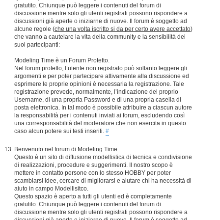
gratutito. Chiunque può leggere i contenuti del forum di
discussione mentre solo gli utenti registrati possono rispondere a
discussioni già aperte o iniziarne di nuove. Il forum è soggetto ad
alcune regole (
che una volta iscritto si da per certo avere accettato
)
che vanno a cautelare la vita della community e la sensibilità dei
suoi partecipanti:
Modeling Time è un Forum Protetto.
Nel forum protetto, l’utente non registrato può soltanto leggere gli
argomenti e per poter partecipare attivamente alla discussione ed
esprimere le proprie opinioni è necessaria la registrazione. Tale
registrazione prevede, normalmente, l’indicazione del proprio
Username, di una propria Password e di una propria casella di
posta elettronica. In tal modo è possibile attribuire a ciascun autore
la responsabilità per i contenuti inviati ai forum, escludendo così
una corresponsabilità del moderatore che non esercita in questo
caso alcun potere sui testi inseriti.
#
Benvenuto nel forum di Modeling Time.
Questo è un sito di diffusione modellistica di tecnica e condivisione
di realizzazioni, procedure e suggerimenti. Il nostro scopo è
mettere in contatto persone con lo stesso HOBBY per poter
scambiarsi idee, cercare di migliorarsi e aiutare chi ha necessità di
aiuto in campo Modellisitco.
Questo spazio è aperto a tutti gli utenti ed è completamente
gratutito. Chiunque può leggere i contenuti del forum di
discussione mentre solo gli utenti registrati possono rispondere a