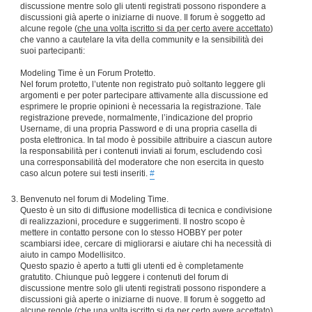
discussione mentre solo gli utenti registrati possono rispondere a
discussioni già aperte o iniziarne di nuove. Il forum è soggetto ad
alcune regole (
che una volta iscritto si da per certo avere accettato
)
che vanno a cautelare la vita della community e la sensibilità dei
suoi partecipanti:
Modeling Time è un Forum Protetto.
Nel forum protetto, l’utente non registrato può soltanto leggere gli
argomenti e per poter partecipare attivamente alla discussione ed
esprimere le proprie opinioni è necessaria la registrazione. Tale
registrazione prevede, normalmente, l’indicazione del proprio
Username, di una propria Password e di una propria casella di
posta elettronica. In tal modo è possibile attribuire a ciascun autore
la responsabilità per i contenuti inviati ai forum, escludendo così
una corresponsabilità del moderatore che non esercita in questo
caso alcun potere sui testi inseriti.
#
Benvenuto nel forum di Modeling Time.
Questo è un sito di diffusione modellistica di tecnica e condivisione
di realizzazioni, procedure e suggerimenti. Il nostro scopo è
mettere in contatto persone con lo stesso HOBBY per poter
scambiarsi idee, cercare di migliorarsi e aiutare chi ha necessità di
aiuto in campo Modellisitco.
Questo spazio è aperto a tutti gli utenti ed è completamente
gratutito. Chiunque può leggere i contenuti del forum di
discussione mentre solo gli utenti registrati possono rispondere a
discussioni già aperte o iniziarne di nuove. Il forum è soggetto ad
alcune regole (
che una volta iscritto si da per certo avere accettato
)