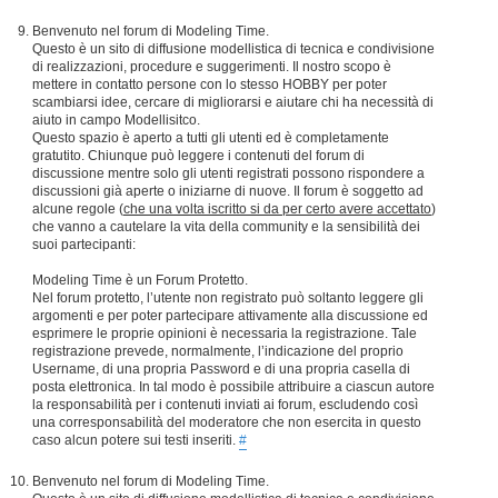
Benvenuto nel forum di Modeling Time.
Questo è un sito di diffusione modellistica di tecnica e condivisione
di realizzazioni, procedure e suggerimenti. Il nostro scopo è
mettere in contatto persone con lo stesso HOBBY per poter
scambiarsi idee, cercare di migliorarsi e aiutare chi ha necessità di
aiuto in campo Modellisitco.
Questo spazio è aperto a tutti gli utenti ed è completamente
gratutito. Chiunque può leggere i contenuti del forum di
discussione mentre solo gli utenti registrati possono rispondere a
discussioni già aperte o iniziarne di nuove. Il forum è soggetto ad
alcune regole (
che una volta iscritto si da per certo avere accettato
)
che vanno a cautelare la vita della community e la sensibilità dei
suoi partecipanti:
Modeling Time è un Forum Protetto.
Nel forum protetto, l’utente non registrato può soltanto leggere gli
argomenti e per poter partecipare attivamente alla discussione ed
esprimere le proprie opinioni è necessaria la registrazione. Tale
registrazione prevede, normalmente, l’indicazione del proprio
Username, di una propria Password e di una propria casella di
posta elettronica. In tal modo è possibile attribuire a ciascun autore
la responsabilità per i contenuti inviati ai forum, escludendo così
una corresponsabilità del moderatore che non esercita in questo
caso alcun potere sui testi inseriti.
#
Benvenuto nel forum di Modeling Time.