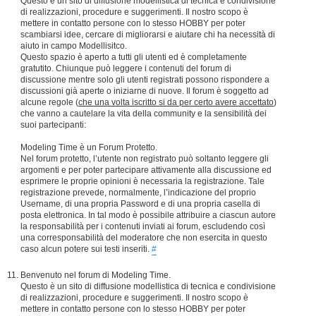
Questo è un sito di diffusione modellistica di tecnica e condivisione
di realizzazioni, procedure e suggerimenti. Il nostro scopo è
mettere in contatto persone con lo stesso HOBBY per poter
scambiarsi idee, cercare di migliorarsi e aiutare chi ha necessità di
aiuto in campo Modellisitco.
Questo spazio è aperto a tutti gli utenti ed è completamente
gratutito. Chiunque può leggere i contenuti del forum di
discussione mentre solo gli utenti registrati possono rispondere a
discussioni già aperte o iniziarne di nuove. Il forum è soggetto ad
alcune regole (
che una volta iscritto si da per certo avere accettato
)
che vanno a cautelare la vita della community e la sensibilità dei
suoi partecipanti:
Modeling Time è un Forum Protetto.
Nel forum protetto, l’utente non registrato può soltanto leggere gli
argomenti e per poter partecipare attivamente alla discussione ed
esprimere le proprie opinioni è necessaria la registrazione. Tale
registrazione prevede, normalmente, l’indicazione del proprio
Username, di una propria Password e di una propria casella di
posta elettronica. In tal modo è possibile attribuire a ciascun autore
la responsabilità per i contenuti inviati ai forum, escludendo così
una corresponsabilità del moderatore che non esercita in questo
caso alcun potere sui testi inseriti.
#
Benvenuto nel forum di Modeling Time.
Questo è un sito di diffusione modellistica di tecnica e condivisione
di realizzazioni, procedure e suggerimenti. Il nostro scopo è
mettere in contatto persone con lo stesso HOBBY per poter