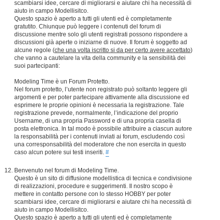
scambiarsi idee, cercare di migliorarsi e aiutare chi ha necessità di
aiuto in campo Modellisitco.
Questo spazio è aperto a tutti gli utenti ed è completamente
gratutito. Chiunque può leggere i contenuti del forum di
discussione mentre solo gli utenti registrati possono rispondere a
discussioni già aperte o iniziarne di nuove. Il forum è soggetto ad
alcune regole (
che una volta iscritto si da per certo avere accettato
)
che vanno a cautelare la vita della community e la sensibilità dei
suoi partecipanti:
Modeling Time è un Forum Protetto.
Nel forum protetto, l’utente non registrato può soltanto leggere gli
argomenti e per poter partecipare attivamente alla discussione ed
esprimere le proprie opinioni è necessaria la registrazione. Tale
registrazione prevede, normalmente, l’indicazione del proprio
Username, di una propria Password e di una propria casella di
posta elettronica. In tal modo è possibile attribuire a ciascun autore
la responsabilità per i contenuti inviati ai forum, escludendo così
una corresponsabilità del moderatore che non esercita in questo
caso alcun potere sui testi inseriti.
#
Benvenuto nel forum di Modeling Time.
Questo è un sito di diffusione modellistica di tecnica e condivisione
di realizzazioni, procedure e suggerimenti. Il nostro scopo è
mettere in contatto persone con lo stesso HOBBY per poter
scambiarsi idee, cercare di migliorarsi e aiutare chi ha necessità di
aiuto in campo Modellisitco.
Questo spazio è aperto a tutti gli utenti ed è completamente