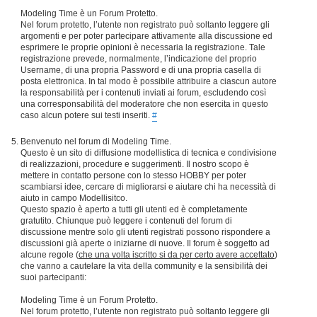
Modeling Time è un Forum Protetto.
Nel forum protetto, l’utente non registrato può soltanto leggere gli
argomenti e per poter partecipare attivamente alla discussione ed
esprimere le proprie opinioni è necessaria la registrazione. Tale
registrazione prevede, normalmente, l’indicazione del proprio
Username, di una propria Password e di una propria casella di
posta elettronica. In tal modo è possibile attribuire a ciascun autore
la responsabilità per i contenuti inviati ai forum, escludendo così
una corresponsabilità del moderatore che non esercita in questo
caso alcun potere sui testi inseriti.
#
Benvenuto nel forum di Modeling Time.
Questo è un sito di diffusione modellistica di tecnica e condivisione
di realizzazioni, procedure e suggerimenti. Il nostro scopo è
mettere in contatto persone con lo stesso HOBBY per poter
scambiarsi idee, cercare di migliorarsi e aiutare chi ha necessità di
aiuto in campo Modellisitco.
Questo spazio è aperto a tutti gli utenti ed è completamente
gratutito. Chiunque può leggere i contenuti del forum di
discussione mentre solo gli utenti registrati possono rispondere a
discussioni già aperte o iniziarne di nuove. Il forum è soggetto ad
alcune regole (
che una volta iscritto si da per certo avere accettato
)
che vanno a cautelare la vita della community e la sensibilità dei
suoi partecipanti:
Modeling Time è un Forum Protetto.
Nel forum protetto, l’utente non registrato può soltanto leggere gli