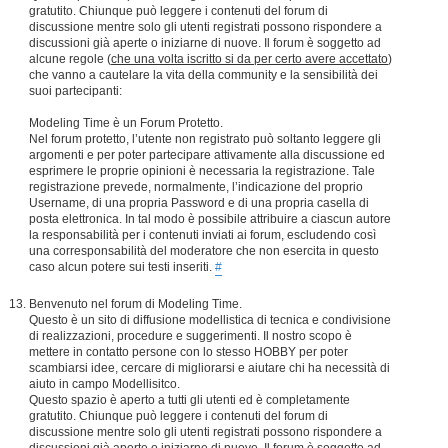
gratutito. Chiunque può leggere i contenuti del forum di
discussione mentre solo gli utenti registrati possono rispondere a
discussioni già aperte o iniziarne di nuove. Il forum è soggetto ad
alcune regole (
che una volta iscritto si da per certo avere accettato
)
che vanno a cautelare la vita della community e la sensibilità dei
suoi partecipanti:
Modeling Time è un Forum Protetto.
Nel forum protetto, l’utente non registrato può soltanto leggere gli
argomenti e per poter partecipare attivamente alla discussione ed
esprimere le proprie opinioni è necessaria la registrazione. Tale
registrazione prevede, normalmente, l’indicazione del proprio
Username, di una propria Password e di una propria casella di
posta elettronica. In tal modo è possibile attribuire a ciascun autore
la responsabilità per i contenuti inviati ai forum, escludendo così
una corresponsabilità del moderatore che non esercita in questo
caso alcun potere sui testi inseriti.
#
Benvenuto nel forum di Modeling Time.
Questo è un sito di diffusione modellistica di tecnica e condivisione
di realizzazioni, procedure e suggerimenti. Il nostro scopo è
mettere in contatto persone con lo stesso HOBBY per poter
scambiarsi idee, cercare di migliorarsi e aiutare chi ha necessità di
aiuto in campo Modellisitco.
Questo spazio è aperto a tutti gli utenti ed è completamente
gratutito. Chiunque può leggere i contenuti del forum di
discussione mentre solo gli utenti registrati possono rispondere a