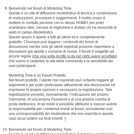
Benvenuto nel forum di Modeling Time.
Questo è un sito di diffusione modellistica di tecnica e condivisione
di realizzazioni, procedure e suggerimenti. Il nostro scopo è
mettere in contatto persone con lo stesso HOBBY per poter
scambiarsi idee, cercare di migliorarsi e aiutare chi ha necessità di
aiuto in campo Modellisitco.
Questo spazio è aperto a tutti gli utenti ed è completamente
gratutito. Chiunque può leggere i contenuti del forum di
discussione mentre solo gli utenti registrati possono rispondere a
discussioni già aperte o iniziarne di nuove. Il forum è soggetto ad
alcune regole (
che una volta iscritto si da per certo avere accettato
)
che vanno a cautelare la vita della community e la sensibilità dei
suoi partecipanti:
Modeling Time è un Forum Protetto.
Nel forum protetto, l’utente non registrato può soltanto leggere gli
argomenti e per poter partecipare attivamente alla discussione ed
esprimere le proprie opinioni è necessaria la registrazione. Tale
registrazione prevede, normalmente, l’indicazione del proprio
Username, di una propria Password e di una propria casella di
posta elettronica. In tal modo è possibile attribuire a ciascun autore
la responsabilità per i contenuti inviati ai forum, escludendo così
una corresponsabilità del moderatore che non esercita in questo
caso alcun potere sui testi inseriti.
#
Benvenuto nel forum di Modeling Time.