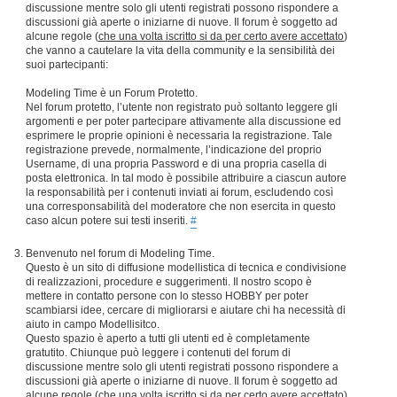
discussione mentre solo gli utenti registrati possono rispondere a
discussioni già aperte o iniziarne di nuove. Il forum è soggetto ad
alcune regole (
che una volta iscritto si da per certo avere accettato
)
che vanno a cautelare la vita della community e la sensibilità dei
suoi partecipanti:
Modeling Time è un Forum Protetto.
Nel forum protetto, l’utente non registrato può soltanto leggere gli
argomenti e per poter partecipare attivamente alla discussione ed
esprimere le proprie opinioni è necessaria la registrazione. Tale
registrazione prevede, normalmente, l’indicazione del proprio
Username, di una propria Password e di una propria casella di
posta elettronica. In tal modo è possibile attribuire a ciascun autore
la responsabilità per i contenuti inviati ai forum, escludendo così
una corresponsabilità del moderatore che non esercita in questo
caso alcun potere sui testi inseriti.
#
Benvenuto nel forum di Modeling Time.
Questo è un sito di diffusione modellistica di tecnica e condivisione
di realizzazioni, procedure e suggerimenti. Il nostro scopo è
mettere in contatto persone con lo stesso HOBBY per poter
scambiarsi idee, cercare di migliorarsi e aiutare chi ha necessità di
aiuto in campo Modellisitco.
Questo spazio è aperto a tutti gli utenti ed è completamente
gratutito. Chiunque può leggere i contenuti del forum di
discussione mentre solo gli utenti registrati possono rispondere a
discussioni già aperte o iniziarne di nuove. Il forum è soggetto ad
alcune regole (
che una volta iscritto si da per certo avere accettato
)