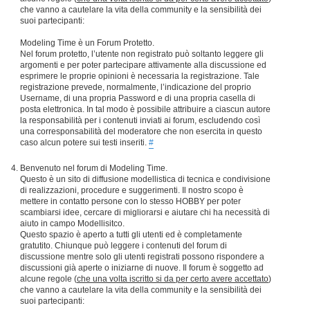
che vanno a cautelare la vita della community e la sensibilità dei
suoi partecipanti:
Modeling Time è un Forum Protetto.
Nel forum protetto, l’utente non registrato può soltanto leggere gli
argomenti e per poter partecipare attivamente alla discussione ed
esprimere le proprie opinioni è necessaria la registrazione. Tale
registrazione prevede, normalmente, l’indicazione del proprio
Username, di una propria Password e di una propria casella di
posta elettronica. In tal modo è possibile attribuire a ciascun autore
la responsabilità per i contenuti inviati ai forum, escludendo così
una corresponsabilità del moderatore che non esercita in questo
caso alcun potere sui testi inseriti.
#
Benvenuto nel forum di Modeling Time.
Questo è un sito di diffusione modellistica di tecnica e condivisione
di realizzazioni, procedure e suggerimenti. Il nostro scopo è
mettere in contatto persone con lo stesso HOBBY per poter
scambiarsi idee, cercare di migliorarsi e aiutare chi ha necessità di
aiuto in campo Modellisitco.
Questo spazio è aperto a tutti gli utenti ed è completamente
gratutito. Chiunque può leggere i contenuti del forum di
discussione mentre solo gli utenti registrati possono rispondere a
discussioni già aperte o iniziarne di nuove. Il forum è soggetto ad
alcune regole (
che una volta iscritto si da per certo avere accettato
)
che vanno a cautelare la vita della community e la sensibilità dei
suoi partecipanti: