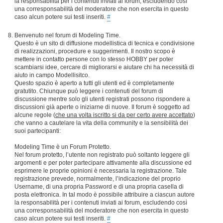
la responsabilità per i contenuti inviati ai forum, escludendo così
una corresponsabilità del moderatore che non esercita in questo
caso alcun potere sui testi inseriti.
#
Benvenuto nel forum di Modeling Time.
Questo è un sito di diffusione modellistica di tecnica e condivisione
di realizzazioni, procedure e suggerimenti. Il nostro scopo è
mettere in contatto persone con lo stesso HOBBY per poter
scambiarsi idee, cercare di migliorarsi e aiutare chi ha necessità di
aiuto in campo Modellisitco.
Questo spazio è aperto a tutti gli utenti ed è completamente
gratutito. Chiunque può leggere i contenuti del forum di
discussione mentre solo gli utenti registrati possono rispondere a
discussioni già aperte o iniziarne di nuove. Il forum è soggetto ad
alcune regole (
che una volta iscritto si da per certo avere accettato
)
che vanno a cautelare la vita della community e la sensibilità dei
suoi partecipanti:
Modeling Time è un Forum Protetto.
Nel forum protetto, l’utente non registrato può soltanto leggere gli
argomenti e per poter partecipare attivamente alla discussione ed
esprimere le proprie opinioni è necessaria la registrazione. Tale
registrazione prevede, normalmente, l’indicazione del proprio
Username, di una propria Password e di una propria casella di
posta elettronica. In tal modo è possibile attribuire a ciascun autore
la responsabilità per i contenuti inviati ai forum, escludendo così
una corresponsabilità del moderatore che non esercita in questo
caso alcun potere sui testi inseriti.
#