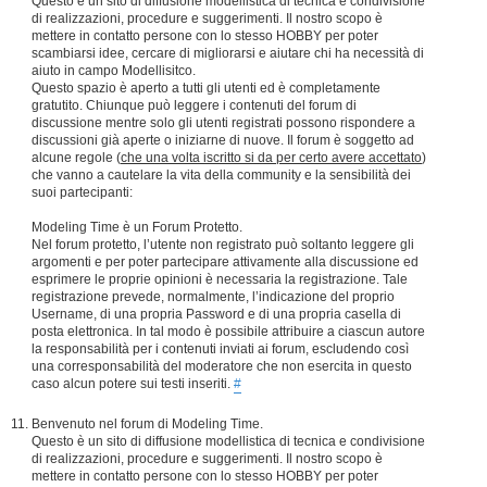
Questo è un sito di diffusione modellistica di tecnica e condivisione
di realizzazioni, procedure e suggerimenti. Il nostro scopo è
mettere in contatto persone con lo stesso HOBBY per poter
scambiarsi idee, cercare di migliorarsi e aiutare chi ha necessità di
aiuto in campo Modellisitco.
Questo spazio è aperto a tutti gli utenti ed è completamente
gratutito. Chiunque può leggere i contenuti del forum di
discussione mentre solo gli utenti registrati possono rispondere a
discussioni già aperte o iniziarne di nuove. Il forum è soggetto ad
alcune regole (
che una volta iscritto si da per certo avere accettato
)
che vanno a cautelare la vita della community e la sensibilità dei
suoi partecipanti:
Modeling Time è un Forum Protetto.
Nel forum protetto, l’utente non registrato può soltanto leggere gli
argomenti e per poter partecipare attivamente alla discussione ed
esprimere le proprie opinioni è necessaria la registrazione. Tale
registrazione prevede, normalmente, l’indicazione del proprio
Username, di una propria Password e di una propria casella di
posta elettronica. In tal modo è possibile attribuire a ciascun autore
la responsabilità per i contenuti inviati ai forum, escludendo così
una corresponsabilità del moderatore che non esercita in questo
caso alcun potere sui testi inseriti.
#
Benvenuto nel forum di Modeling Time.
Questo è un sito di diffusione modellistica di tecnica e condivisione
di realizzazioni, procedure e suggerimenti. Il nostro scopo è
mettere in contatto persone con lo stesso HOBBY per poter