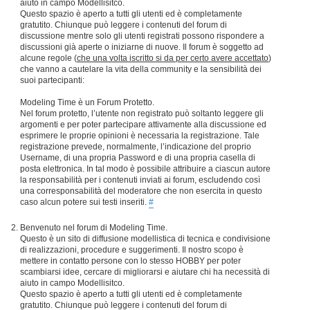
aiuto in campo Modellisitco.
Questo spazio è aperto a tutti gli utenti ed è completamente
gratutito. Chiunque può leggere i contenuti del forum di
discussione mentre solo gli utenti registrati possono rispondere a
discussioni già aperte o iniziarne di nuove. Il forum è soggetto ad
alcune regole (
che una volta iscritto si da per certo avere accettato
)
che vanno a cautelare la vita della community e la sensibilità dei
suoi partecipanti:
Modeling Time è un Forum Protetto.
Nel forum protetto, l’utente non registrato può soltanto leggere gli
argomenti e per poter partecipare attivamente alla discussione ed
esprimere le proprie opinioni è necessaria la registrazione. Tale
registrazione prevede, normalmente, l’indicazione del proprio
Username, di una propria Password e di una propria casella di
posta elettronica. In tal modo è possibile attribuire a ciascun autore
la responsabilità per i contenuti inviati ai forum, escludendo così
una corresponsabilità del moderatore che non esercita in questo
caso alcun potere sui testi inseriti.
#
Benvenuto nel forum di Modeling Time.
Questo è un sito di diffusione modellistica di tecnica e condivisione
di realizzazioni, procedure e suggerimenti. Il nostro scopo è
mettere in contatto persone con lo stesso HOBBY per poter
scambiarsi idee, cercare di migliorarsi e aiutare chi ha necessità di
aiuto in campo Modellisitco.
Questo spazio è aperto a tutti gli utenti ed è completamente
gratutito. Chiunque può leggere i contenuti del forum di