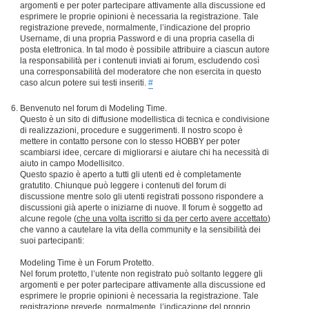
argomenti e per poter partecipare attivamente alla discussione ed
esprimere le proprie opinioni è necessaria la registrazione. Tale
registrazione prevede, normalmente, l’indicazione del proprio
Username, di una propria Password e di una propria casella di
posta elettronica. In tal modo è possibile attribuire a ciascun autore
la responsabilità per i contenuti inviati ai forum, escludendo così
una corresponsabilità del moderatore che non esercita in questo
caso alcun potere sui testi inseriti.
#
Benvenuto nel forum di Modeling Time.
Questo è un sito di diffusione modellistica di tecnica e condivisione
di realizzazioni, procedure e suggerimenti. Il nostro scopo è
mettere in contatto persone con lo stesso HOBBY per poter
scambiarsi idee, cercare di migliorarsi e aiutare chi ha necessità di
aiuto in campo Modellisitco.
Questo spazio è aperto a tutti gli utenti ed è completamente
gratutito. Chiunque può leggere i contenuti del forum di
discussione mentre solo gli utenti registrati possono rispondere a
discussioni già aperte o iniziarne di nuove. Il forum è soggetto ad
alcune regole (
che una volta iscritto si da per certo avere accettato
)
che vanno a cautelare la vita della community e la sensibilità dei
suoi partecipanti:
Modeling Time è un Forum Protetto.
Nel forum protetto, l’utente non registrato può soltanto leggere gli
argomenti e per poter partecipare attivamente alla discussione ed
esprimere le proprie opinioni è necessaria la registrazione. Tale
registrazione prevede, normalmente, l’indicazione del proprio