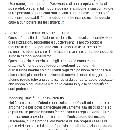
Username, di una propria Password e di una propria casella di
posta elettronica. In tal modo è possibile attribuire a ciascun autore
la responsabilità per i contenuti inviati ai forum, escludendo così
una corresponsabilità del moderatore che non esercita in questo
caso alcun potere sui testi inseriti.
#
Benvenuto nel forum di Modeling Time.
Questo è un sito di diffusione modellistica di tecnica e condivisione
di realizzazioni, procedure e suggerimenti. Il nostro scopo è
mettere in contatto persone con lo stesso HOBBY per poter
scambiarsi idee, cercare di migliorarsi e aiutare chi ha necessità di
aiuto in campo Modellisitco.
Questo spazio è aperto a tutti gli utenti ed è completamente
gratutito. Chiunque può leggere i contenuti del forum di
discussione mentre solo gli utenti registrati possono rispondere a
discussioni già aperte o iniziarne di nuove. Il forum è soggetto ad
alcune regole (
che una volta iscritto si da per certo avere accettato
)
che vanno a cautelare la vita della community e la sensibilità dei
suoi partecipanti:
Modeling Time è un Forum Protetto.
Nel forum protetto, l’utente non registrato può soltanto leggere gli
argomenti e per poter partecipare attivamente alla discussione ed
esprimere le proprie opinioni è necessaria la registrazione. Tale
registrazione prevede, normalmente, l’indicazione del proprio
Username, di una propria Password e di una propria casella di
posta elettronica. In tal modo è possibile attribuire a ciascun autore