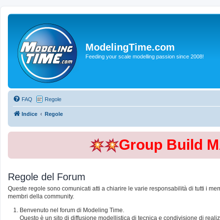
ModelingTime.com
Feeding your scale modelling passion since 2008!
FAQ
Regole
Indice
Regole
Group Build 
Regole del Forum
Queste regole sono comunicati atti a chiarire le varie responsabilità di tutti i me
membri della community.
Benvenuto nel forum di Modeling Time.
Questo è un sito di diffusione modellistica di tecnica e condivisione di rea