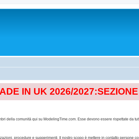
MADE IN UK 2026/2027:SEZION
mbri della comunità qui su ModelingTime.com. Esse devono essere rispettate da tutti al
lizzazioni, procedure e suggerimenti. Il nostro scopo è mettere in contatto persone 