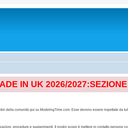
MADE IN UK 2026/2027:SEZION
mbri della comunità qui su ModelingTime.com. Esse devono essere rispettate da tutti al
lizzazioni, procedure e suggerimenti. Il nostro scopo è mettere in contatto persone 