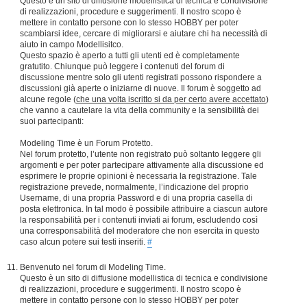
Questo è un sito di diffusione modellistica di tecnica e condivisione
di realizzazioni, procedure e suggerimenti. Il nostro scopo è
mettere in contatto persone con lo stesso HOBBY per poter
scambiarsi idee, cercare di migliorarsi e aiutare chi ha necessità di
aiuto in campo Modellisitco.
Questo spazio è aperto a tutti gli utenti ed è completamente
gratutito. Chiunque può leggere i contenuti del forum di
discussione mentre solo gli utenti registrati possono rispondere a
discussioni già aperte o iniziarne di nuove. Il forum è soggetto ad
alcune regole (
che una volta iscritto si da per certo avere accettato
)
che vanno a cautelare la vita della community e la sensibilità dei
suoi partecipanti:
Modeling Time è un Forum Protetto.
Nel forum protetto, l’utente non registrato può soltanto leggere gli
argomenti e per poter partecipare attivamente alla discussione ed
esprimere le proprie opinioni è necessaria la registrazione. Tale
registrazione prevede, normalmente, l’indicazione del proprio
Username, di una propria Password e di una propria casella di
posta elettronica. In tal modo è possibile attribuire a ciascun autore
la responsabilità per i contenuti inviati ai forum, escludendo così
una corresponsabilità del moderatore che non esercita in questo
caso alcun potere sui testi inseriti.
#
Benvenuto nel forum di Modeling Time.
Questo è un sito di diffusione modellistica di tecnica e condivisione
di realizzazioni, procedure e suggerimenti. Il nostro scopo è
mettere in contatto persone con lo stesso HOBBY per poter