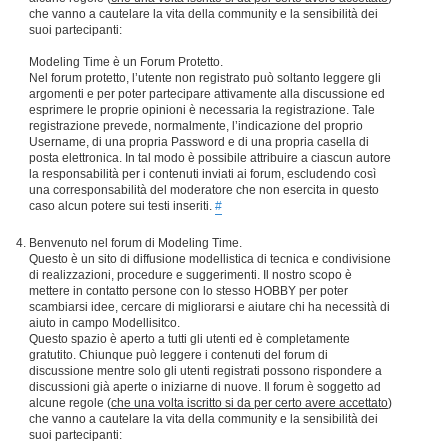
che vanno a cautelare la vita della community e la sensibilità dei
suoi partecipanti:
Modeling Time è un Forum Protetto.
Nel forum protetto, l’utente non registrato può soltanto leggere gli
argomenti e per poter partecipare attivamente alla discussione ed
esprimere le proprie opinioni è necessaria la registrazione. Tale
registrazione prevede, normalmente, l’indicazione del proprio
Username, di una propria Password e di una propria casella di
posta elettronica. In tal modo è possibile attribuire a ciascun autore
la responsabilità per i contenuti inviati ai forum, escludendo così
una corresponsabilità del moderatore che non esercita in questo
caso alcun potere sui testi inseriti.
#
Benvenuto nel forum di Modeling Time.
Questo è un sito di diffusione modellistica di tecnica e condivisione
di realizzazioni, procedure e suggerimenti. Il nostro scopo è
mettere in contatto persone con lo stesso HOBBY per poter
scambiarsi idee, cercare di migliorarsi e aiutare chi ha necessità di
aiuto in campo Modellisitco.
Questo spazio è aperto a tutti gli utenti ed è completamente
gratutito. Chiunque può leggere i contenuti del forum di
discussione mentre solo gli utenti registrati possono rispondere a
discussioni già aperte o iniziarne di nuove. Il forum è soggetto ad
alcune regole (
che una volta iscritto si da per certo avere accettato
)
che vanno a cautelare la vita della community e la sensibilità dei
suoi partecipanti: