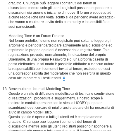
gratutito. Chiunque può leggere i contenuti del forum di
discussione mentre solo gli utenti registrati possono rispondere a
discussioni già aperte o iniziarne di nuove. Il forum è soggetto ad
alcune regole (
che una volta iscritto si da per certo avere accettato
)
che vanno a cautelare la vita della community e la sensibilità dei
suoi partecipanti:
Modeling Time è un Forum Protetto.
Nel forum protetto, l’utente non registrato può soltanto leggere gli
argomenti e per poter partecipare attivamente alla discussione ed
esprimere le proprie opinioni è necessaria la registrazione. Tale
registrazione prevede, normalmente, l’indicazione del proprio
Username, di una propria Password e di una propria casella di
posta elettronica. In tal modo è possibile attribuire a ciascun autore
la responsabilità per i contenuti inviati ai forum, escludendo così
una corresponsabilità del moderatore che non esercita in questo
caso alcun potere sui testi inseriti.
#
Benvenuto nel forum di Modeling Time.
Questo è un sito di diffusione modellistica di tecnica e condivisione
di realizzazioni, procedure e suggerimenti. Il nostro scopo è
mettere in contatto persone con lo stesso HOBBY per poter
scambiarsi idee, cercare di migliorarsi e aiutare chi ha necessità di
aiuto in campo Modellisitco.
Questo spazio è aperto a tutti gli utenti ed è completamente
gratutito. Chiunque può leggere i contenuti del forum di
discussione mentre solo gli utenti registrati possono rispondere a