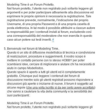
Modeling Time è un Forum Protetto.
Nel forum protetto, l’utente non registrato può soltanto leggere gli
argomenti e per poter partecipare attivamente alla discussione ed
esprimere le proprie opinioni è necessaria la registrazione. Tale
registrazione prevede, normalmente, l’indicazione del proprio
Username, di una propria Password e di una propria casella di
posta elettronica. In tal modo è possibile attribuire a ciascun autore
la responsabilità per i contenuti inviati ai forum, escludendo così
una corresponsabilità del moderatore che non esercita in questo
caso alcun potere sui testi inseriti.
#
Benvenuto nel forum di Modeling Time.
Questo è un sito di diffusione modellistica di tecnica e condivisione
di realizzazioni, procedure e suggerimenti. Il nostro scopo è
mettere in contatto persone con lo stesso HOBBY per poter
scambiarsi idee, cercare di migliorarsi e aiutare chi ha necessità di
aiuto in campo Modellisitco.
Questo spazio è aperto a tutti gli utenti ed è completamente
gratutito. Chiunque può leggere i contenuti del forum di
discussione mentre solo gli utenti registrati possono rispondere a
discussioni già aperte o iniziarne di nuove. Il forum è soggetto ad
alcune regole (
che una volta iscritto si da per certo avere accettato
)
che vanno a cautelare la vita della community e la sensibilità dei
suoi partecipanti:
Modeling Time è un Forum Protetto.
Nel forum protetto, l’utente non registrato può soltanto leggere gli