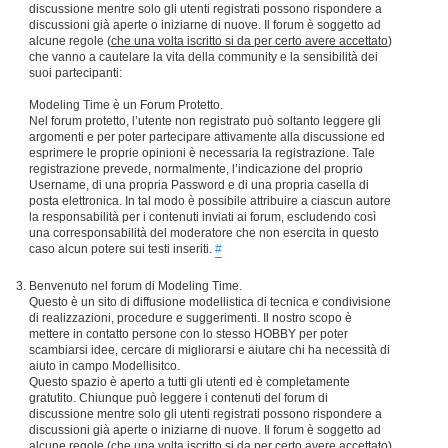
discussione mentre solo gli utenti registrati possono rispondere a
discussioni già aperte o iniziarne di nuove. Il forum è soggetto ad
alcune regole (
che una volta iscritto si da per certo avere accettato
)
che vanno a cautelare la vita della community e la sensibilità dei
suoi partecipanti:
Modeling Time è un Forum Protetto.
Nel forum protetto, l’utente non registrato può soltanto leggere gli
argomenti e per poter partecipare attivamente alla discussione ed
esprimere le proprie opinioni è necessaria la registrazione. Tale
registrazione prevede, normalmente, l’indicazione del proprio
Username, di una propria Password e di una propria casella di
posta elettronica. In tal modo è possibile attribuire a ciascun autore
la responsabilità per i contenuti inviati ai forum, escludendo così
una corresponsabilità del moderatore che non esercita in questo
caso alcun potere sui testi inseriti.
#
Benvenuto nel forum di Modeling Time.
Questo è un sito di diffusione modellistica di tecnica e condivisione
di realizzazioni, procedure e suggerimenti. Il nostro scopo è
mettere in contatto persone con lo stesso HOBBY per poter
scambiarsi idee, cercare di migliorarsi e aiutare chi ha necessità di
aiuto in campo Modellisitco.
Questo spazio è aperto a tutti gli utenti ed è completamente
gratutito. Chiunque può leggere i contenuti del forum di
discussione mentre solo gli utenti registrati possono rispondere a
discussioni già aperte o iniziarne di nuove. Il forum è soggetto ad
alcune regole (
che una volta iscritto si da per certo avere accettato
)