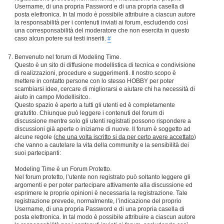
Username, di una propria Password e di una propria casella di
posta elettronica. In tal modo è possibile attribuire a ciascun autore
la responsabilità per i contenuti inviati ai forum, escludendo così
una corresponsabilità del moderatore che non esercita in questo
caso alcun potere sui testi inseriti.
#
Benvenuto nel forum di Modeling Time.
Questo è un sito di diffusione modellistica di tecnica e condivisione
di realizzazioni, procedure e suggerimenti. Il nostro scopo è
mettere in contatto persone con lo stesso HOBBY per poter
scambiarsi idee, cercare di migliorarsi e aiutare chi ha necessità di
aiuto in campo Modellisitco.
Questo spazio è aperto a tutti gli utenti ed è completamente
gratutito. Chiunque può leggere i contenuti del forum di
discussione mentre solo gli utenti registrati possono rispondere a
discussioni già aperte o iniziarne di nuove. Il forum è soggetto ad
alcune regole (
che una volta iscritto si da per certo avere accettato
)
che vanno a cautelare la vita della community e la sensibilità dei
suoi partecipanti:
Modeling Time è un Forum Protetto.
Nel forum protetto, l’utente non registrato può soltanto leggere gli
argomenti e per poter partecipare attivamente alla discussione ed
esprimere le proprie opinioni è necessaria la registrazione. Tale
registrazione prevede, normalmente, l’indicazione del proprio
Username, di una propria Password e di una propria casella di
posta elettronica. In tal modo è possibile attribuire a ciascun autore