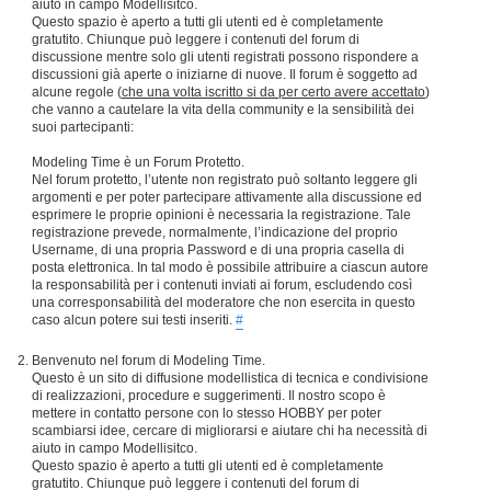
aiuto in campo Modellisitco.
Questo spazio è aperto a tutti gli utenti ed è completamente
gratutito. Chiunque può leggere i contenuti del forum di
discussione mentre solo gli utenti registrati possono rispondere a
discussioni già aperte o iniziarne di nuove. Il forum è soggetto ad
alcune regole (
che una volta iscritto si da per certo avere accettato
)
che vanno a cautelare la vita della community e la sensibilità dei
suoi partecipanti:
Modeling Time è un Forum Protetto.
Nel forum protetto, l’utente non registrato può soltanto leggere gli
argomenti e per poter partecipare attivamente alla discussione ed
esprimere le proprie opinioni è necessaria la registrazione. Tale
registrazione prevede, normalmente, l’indicazione del proprio
Username, di una propria Password e di una propria casella di
posta elettronica. In tal modo è possibile attribuire a ciascun autore
la responsabilità per i contenuti inviati ai forum, escludendo così
una corresponsabilità del moderatore che non esercita in questo
caso alcun potere sui testi inseriti.
#
Benvenuto nel forum di Modeling Time.
Questo è un sito di diffusione modellistica di tecnica e condivisione
di realizzazioni, procedure e suggerimenti. Il nostro scopo è
mettere in contatto persone con lo stesso HOBBY per poter
scambiarsi idee, cercare di migliorarsi e aiutare chi ha necessità di
aiuto in campo Modellisitco.
Questo spazio è aperto a tutti gli utenti ed è completamente
gratutito. Chiunque può leggere i contenuti del forum di