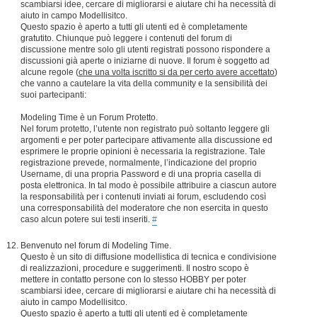
scambiarsi idee, cercare di migliorarsi e aiutare chi ha necessità di
aiuto in campo Modellisitco.
Questo spazio è aperto a tutti gli utenti ed è completamente
gratutito. Chiunque può leggere i contenuti del forum di
discussione mentre solo gli utenti registrati possono rispondere a
discussioni già aperte o iniziarne di nuove. Il forum è soggetto ad
alcune regole (
che una volta iscritto si da per certo avere accettato
)
che vanno a cautelare la vita della community e la sensibilità dei
suoi partecipanti:
Modeling Time è un Forum Protetto.
Nel forum protetto, l’utente non registrato può soltanto leggere gli
argomenti e per poter partecipare attivamente alla discussione ed
esprimere le proprie opinioni è necessaria la registrazione. Tale
registrazione prevede, normalmente, l’indicazione del proprio
Username, di una propria Password e di una propria casella di
posta elettronica. In tal modo è possibile attribuire a ciascun autore
la responsabilità per i contenuti inviati ai forum, escludendo così
una corresponsabilità del moderatore che non esercita in questo
caso alcun potere sui testi inseriti.
#
Benvenuto nel forum di Modeling Time.
Questo è un sito di diffusione modellistica di tecnica e condivisione
di realizzazioni, procedure e suggerimenti. Il nostro scopo è
mettere in contatto persone con lo stesso HOBBY per poter
scambiarsi idee, cercare di migliorarsi e aiutare chi ha necessità di
aiuto in campo Modellisitco.
Questo spazio è aperto a tutti gli utenti ed è completamente