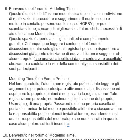
Benvenuto nel forum di Modeling Time.
Questo è un sito di diffusione modellistica di tecnica e condivisione
di realizzazioni, procedure e suggerimenti. Il nostro scopo è
mettere in contatto persone con lo stesso HOBBY per poter
scambiarsi idee, cercare di migliorarsi e aiutare chi ha necessità di
aiuto in campo Modellisitco.
Questo spazio è aperto a tutti gli utenti ed è completamente
gratutito. Chiunque può leggere i contenuti del forum di
discussione mentre solo gli utenti registrati possono rispondere a
discussioni già aperte o iniziarne di nuove. Il forum è soggetto ad
alcune regole (
che una volta iscritto si da per certo avere accettato
)
che vanno a cautelare la vita della community e la sensibilità dei
suoi partecipanti:
Modeling Time è un Forum Protetto.
Nel forum protetto, l’utente non registrato può soltanto leggere gli
argomenti e per poter partecipare attivamente alla discussione ed
esprimere le proprie opinioni è necessaria la registrazione. Tale
registrazione prevede, normalmente, l’indicazione del proprio
Username, di una propria Password e di una propria casella di
posta elettronica. In tal modo è possibile attribuire a ciascun autore
la responsabilità per i contenuti inviati ai forum, escludendo così
una corresponsabilità del moderatore che non esercita in questo
caso alcun potere sui testi inseriti.
#
Benvenuto nel forum di Modeling Time.