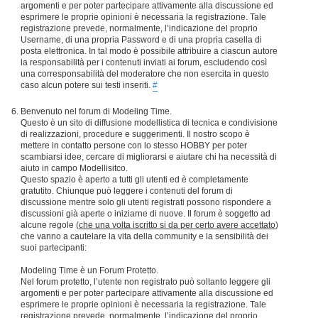
argomenti e per poter partecipare attivamente alla discussione ed
esprimere le proprie opinioni è necessaria la registrazione. Tale
registrazione prevede, normalmente, l’indicazione del proprio
Username, di una propria Password e di una propria casella di
posta elettronica. In tal modo è possibile attribuire a ciascun autore
la responsabilità per i contenuti inviati ai forum, escludendo così
una corresponsabilità del moderatore che non esercita in questo
caso alcun potere sui testi inseriti.
#
Benvenuto nel forum di Modeling Time.
Questo è un sito di diffusione modellistica di tecnica e condivisione
di realizzazioni, procedure e suggerimenti. Il nostro scopo è
mettere in contatto persone con lo stesso HOBBY per poter
scambiarsi idee, cercare di migliorarsi e aiutare chi ha necessità di
aiuto in campo Modellisitco.
Questo spazio è aperto a tutti gli utenti ed è completamente
gratutito. Chiunque può leggere i contenuti del forum di
discussione mentre solo gli utenti registrati possono rispondere a
discussioni già aperte o iniziarne di nuove. Il forum è soggetto ad
alcune regole (
che una volta iscritto si da per certo avere accettato
)
che vanno a cautelare la vita della community e la sensibilità dei
suoi partecipanti:
Modeling Time è un Forum Protetto.
Nel forum protetto, l’utente non registrato può soltanto leggere gli
argomenti e per poter partecipare attivamente alla discussione ed
esprimere le proprie opinioni è necessaria la registrazione. Tale
registrazione prevede, normalmente, l’indicazione del proprio