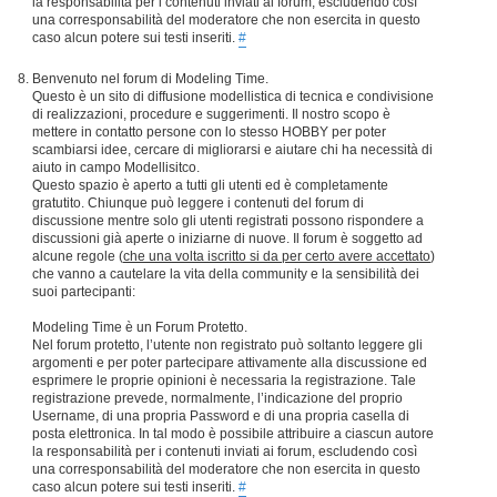
la responsabilità per i contenuti inviati ai forum, escludendo così
una corresponsabilità del moderatore che non esercita in questo
caso alcun potere sui testi inseriti.
#
Benvenuto nel forum di Modeling Time.
Questo è un sito di diffusione modellistica di tecnica e condivisione
di realizzazioni, procedure e suggerimenti. Il nostro scopo è
mettere in contatto persone con lo stesso HOBBY per poter
scambiarsi idee, cercare di migliorarsi e aiutare chi ha necessità di
aiuto in campo Modellisitco.
Questo spazio è aperto a tutti gli utenti ed è completamente
gratutito. Chiunque può leggere i contenuti del forum di
discussione mentre solo gli utenti registrati possono rispondere a
discussioni già aperte o iniziarne di nuove. Il forum è soggetto ad
alcune regole (
che una volta iscritto si da per certo avere accettato
)
che vanno a cautelare la vita della community e la sensibilità dei
suoi partecipanti:
Modeling Time è un Forum Protetto.
Nel forum protetto, l’utente non registrato può soltanto leggere gli
argomenti e per poter partecipare attivamente alla discussione ed
esprimere le proprie opinioni è necessaria la registrazione. Tale
registrazione prevede, normalmente, l’indicazione del proprio
Username, di una propria Password e di una propria casella di
posta elettronica. In tal modo è possibile attribuire a ciascun autore
la responsabilità per i contenuti inviati ai forum, escludendo così
una corresponsabilità del moderatore che non esercita in questo
caso alcun potere sui testi inseriti.
#