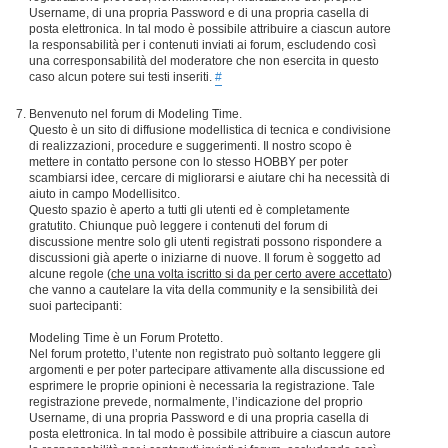
Username, di una propria Password e di una propria casella di
posta elettronica. In tal modo è possibile attribuire a ciascun autore
la responsabilità per i contenuti inviati ai forum, escludendo così
una corresponsabilità del moderatore che non esercita in questo
caso alcun potere sui testi inseriti.
#
Benvenuto nel forum di Modeling Time.
Questo è un sito di diffusione modellistica di tecnica e condivisione
di realizzazioni, procedure e suggerimenti. Il nostro scopo è
mettere in contatto persone con lo stesso HOBBY per poter
scambiarsi idee, cercare di migliorarsi e aiutare chi ha necessità di
aiuto in campo Modellisitco.
Questo spazio è aperto a tutti gli utenti ed è completamente
gratutito. Chiunque può leggere i contenuti del forum di
discussione mentre solo gli utenti registrati possono rispondere a
discussioni già aperte o iniziarne di nuove. Il forum è soggetto ad
alcune regole (
che una volta iscritto si da per certo avere accettato
)
che vanno a cautelare la vita della community e la sensibilità dei
suoi partecipanti:
Modeling Time è un Forum Protetto.
Nel forum protetto, l’utente non registrato può soltanto leggere gli
argomenti e per poter partecipare attivamente alla discussione ed
esprimere le proprie opinioni è necessaria la registrazione. Tale
registrazione prevede, normalmente, l’indicazione del proprio
Username, di una propria Password e di una propria casella di
posta elettronica. In tal modo è possibile attribuire a ciascun autore