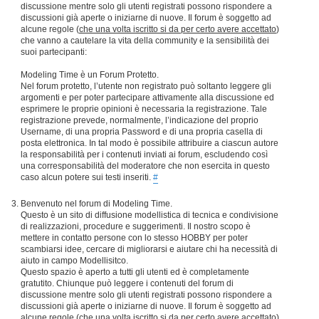
discussione mentre solo gli utenti registrati possono rispondere a
discussioni già aperte o iniziarne di nuove. Il forum è soggetto ad
alcune regole (
che una volta iscritto si da per certo avere accettato
)
che vanno a cautelare la vita della community e la sensibilità dei
suoi partecipanti:
Modeling Time è un Forum Protetto.
Nel forum protetto, l’utente non registrato può soltanto leggere gli
argomenti e per poter partecipare attivamente alla discussione ed
esprimere le proprie opinioni è necessaria la registrazione. Tale
registrazione prevede, normalmente, l’indicazione del proprio
Username, di una propria Password e di una propria casella di
posta elettronica. In tal modo è possibile attribuire a ciascun autore
la responsabilità per i contenuti inviati ai forum, escludendo così
una corresponsabilità del moderatore che non esercita in questo
caso alcun potere sui testi inseriti.
#
Benvenuto nel forum di Modeling Time.
Questo è un sito di diffusione modellistica di tecnica e condivisione
di realizzazioni, procedure e suggerimenti. Il nostro scopo è
mettere in contatto persone con lo stesso HOBBY per poter
scambiarsi idee, cercare di migliorarsi e aiutare chi ha necessità di
aiuto in campo Modellisitco.
Questo spazio è aperto a tutti gli utenti ed è completamente
gratutito. Chiunque può leggere i contenuti del forum di
discussione mentre solo gli utenti registrati possono rispondere a
discussioni già aperte o iniziarne di nuove. Il forum è soggetto ad
alcune regole (
che una volta iscritto si da per certo avere accettato
)