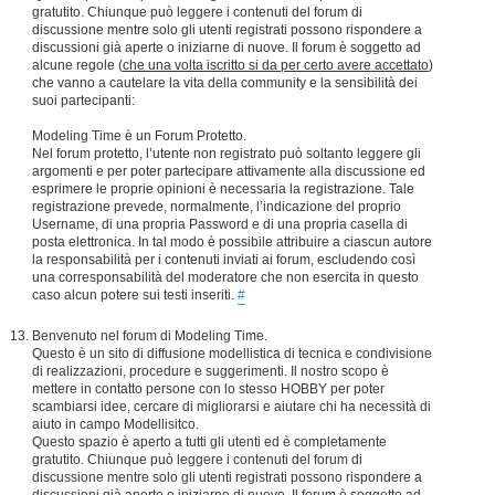
gratutito. Chiunque può leggere i contenuti del forum di
discussione mentre solo gli utenti registrati possono rispondere a
discussioni già aperte o iniziarne di nuove. Il forum è soggetto ad
alcune regole (
che una volta iscritto si da per certo avere accettato
)
che vanno a cautelare la vita della community e la sensibilità dei
suoi partecipanti:
Modeling Time è un Forum Protetto.
Nel forum protetto, l’utente non registrato può soltanto leggere gli
argomenti e per poter partecipare attivamente alla discussione ed
esprimere le proprie opinioni è necessaria la registrazione. Tale
registrazione prevede, normalmente, l’indicazione del proprio
Username, di una propria Password e di una propria casella di
posta elettronica. In tal modo è possibile attribuire a ciascun autore
la responsabilità per i contenuti inviati ai forum, escludendo così
una corresponsabilità del moderatore che non esercita in questo
caso alcun potere sui testi inseriti.
#
Benvenuto nel forum di Modeling Time.
Questo è un sito di diffusione modellistica di tecnica e condivisione
di realizzazioni, procedure e suggerimenti. Il nostro scopo è
mettere in contatto persone con lo stesso HOBBY per poter
scambiarsi idee, cercare di migliorarsi e aiutare chi ha necessità di
aiuto in campo Modellisitco.
Questo spazio è aperto a tutti gli utenti ed è completamente
gratutito. Chiunque può leggere i contenuti del forum di
discussione mentre solo gli utenti registrati possono rispondere a