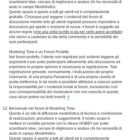
scambiarsi idee, cercare di migliorarsi e aiutare chi ha necessità di
aiuto in campo Modellisitco.
Questo spazio è aperto a tutti gli utenti ed è completamente
gratutito. Chiunque può leggere i contenuti del forum di
discussione mentre solo gli utenti registrati possono rispondere a
discussioni già aperte o iniziarne di nuove. Il forum è soggetto ad
alcune regole (
che una volta iscritto si da per certo avere accettato
)
che vanno a cautelare la vita della community e la sensibilità dei
suoi partecipanti:
Modeling Time è un Forum Protetto.
Nel forum protetto, l’utente non registrato può soltanto leggere gli
argomenti e per poter partecipare attivamente alla discussione ed
esprimere le proprie opinioni è necessaria la registrazione. Tale
registrazione prevede, normalmente, l’indicazione del proprio
Username, di una propria Password e di una propria casella di
posta elettronica. In tal modo è possibile attribuire a ciascun autore
la responsabilità per i contenuti inviati ai forum, escludendo così
una corresponsabilità del moderatore che non esercita in questo
caso alcun potere sui testi inseriti.
#
Benvenuto nel forum di Modeling Time.
Questo è un sito di diffusione modellistica di tecnica e condivisione
di realizzazioni, procedure e suggerimenti. Il nostro scopo è
mettere in contatto persone con lo stesso HOBBY per poter
scambiarsi idee, cercare di migliorarsi e aiutare chi ha necessità di
aiuto in campo Modellisitco.
Questo spazio è aperto a tutti gli utenti ed è completamente