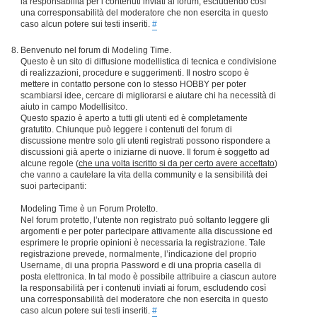
la responsabilità per i contenuti inviati ai forum, escludendo così
una corresponsabilità del moderatore che non esercita in questo
caso alcun potere sui testi inseriti.
#
Benvenuto nel forum di Modeling Time.
Questo è un sito di diffusione modellistica di tecnica e condivisione
di realizzazioni, procedure e suggerimenti. Il nostro scopo è
mettere in contatto persone con lo stesso HOBBY per poter
scambiarsi idee, cercare di migliorarsi e aiutare chi ha necessità di
aiuto in campo Modellisitco.
Questo spazio è aperto a tutti gli utenti ed è completamente
gratutito. Chiunque può leggere i contenuti del forum di
discussione mentre solo gli utenti registrati possono rispondere a
discussioni già aperte o iniziarne di nuove. Il forum è soggetto ad
alcune regole (
che una volta iscritto si da per certo avere accettato
)
che vanno a cautelare la vita della community e la sensibilità dei
suoi partecipanti:
Modeling Time è un Forum Protetto.
Nel forum protetto, l’utente non registrato può soltanto leggere gli
argomenti e per poter partecipare attivamente alla discussione ed
esprimere le proprie opinioni è necessaria la registrazione. Tale
registrazione prevede, normalmente, l’indicazione del proprio
Username, di una propria Password e di una propria casella di
posta elettronica. In tal modo è possibile attribuire a ciascun autore
la responsabilità per i contenuti inviati ai forum, escludendo così
una corresponsabilità del moderatore che non esercita in questo
caso alcun potere sui testi inseriti.
#