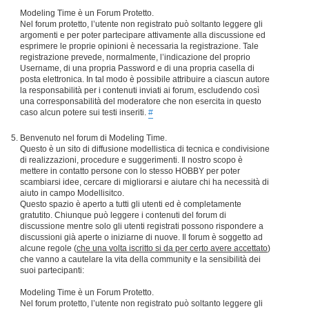
Modeling Time è un Forum Protetto.
Nel forum protetto, l’utente non registrato può soltanto leggere gli
argomenti e per poter partecipare attivamente alla discussione ed
esprimere le proprie opinioni è necessaria la registrazione. Tale
registrazione prevede, normalmente, l’indicazione del proprio
Username, di una propria Password e di una propria casella di
posta elettronica. In tal modo è possibile attribuire a ciascun autore
la responsabilità per i contenuti inviati ai forum, escludendo così
una corresponsabilità del moderatore che non esercita in questo
caso alcun potere sui testi inseriti.
#
Benvenuto nel forum di Modeling Time.
Questo è un sito di diffusione modellistica di tecnica e condivisione
di realizzazioni, procedure e suggerimenti. Il nostro scopo è
mettere in contatto persone con lo stesso HOBBY per poter
scambiarsi idee, cercare di migliorarsi e aiutare chi ha necessità di
aiuto in campo Modellisitco.
Questo spazio è aperto a tutti gli utenti ed è completamente
gratutito. Chiunque può leggere i contenuti del forum di
discussione mentre solo gli utenti registrati possono rispondere a
discussioni già aperte o iniziarne di nuove. Il forum è soggetto ad
alcune regole (
che una volta iscritto si da per certo avere accettato
)
che vanno a cautelare la vita della community e la sensibilità dei
suoi partecipanti:
Modeling Time è un Forum Protetto.
Nel forum protetto, l’utente non registrato può soltanto leggere gli