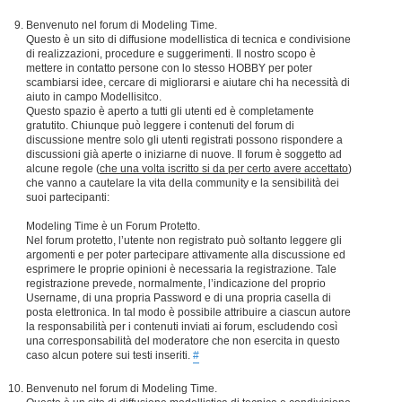
Benvenuto nel forum di Modeling Time.
Questo è un sito di diffusione modellistica di tecnica e condivisione
di realizzazioni, procedure e suggerimenti. Il nostro scopo è
mettere in contatto persone con lo stesso HOBBY per poter
scambiarsi idee, cercare di migliorarsi e aiutare chi ha necessità di
aiuto in campo Modellisitco.
Questo spazio è aperto a tutti gli utenti ed è completamente
gratutito. Chiunque può leggere i contenuti del forum di
discussione mentre solo gli utenti registrati possono rispondere a
discussioni già aperte o iniziarne di nuove. Il forum è soggetto ad
alcune regole (
che una volta iscritto si da per certo avere accettato
)
che vanno a cautelare la vita della community e la sensibilità dei
suoi partecipanti:
Modeling Time è un Forum Protetto.
Nel forum protetto, l’utente non registrato può soltanto leggere gli
argomenti e per poter partecipare attivamente alla discussione ed
esprimere le proprie opinioni è necessaria la registrazione. Tale
registrazione prevede, normalmente, l’indicazione del proprio
Username, di una propria Password e di una propria casella di
posta elettronica. In tal modo è possibile attribuire a ciascun autore
la responsabilità per i contenuti inviati ai forum, escludendo così
una corresponsabilità del moderatore che non esercita in questo
caso alcun potere sui testi inseriti.
#
Benvenuto nel forum di Modeling Time.