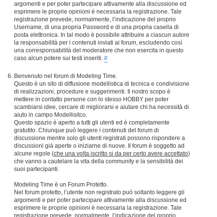
argomenti e per poter partecipare attivamente alla discussione ed
esprimere le proprie opinioni è necessaria la registrazione. Tale
registrazione prevede, normalmente, l’indicazione del proprio
Username, di una propria Password e di una propria casella di
posta elettronica. In tal modo è possibile attribuire a ciascun autore
la responsabilità per i contenuti inviati ai forum, escludendo così
una corresponsabilità del moderatore che non esercita in questo
caso alcun potere sui testi inseriti.
#
Benvenuto nel forum di Modeling Time.
Questo è un sito di diffusione modellistica di tecnica e condivisione
di realizzazioni, procedure e suggerimenti. Il nostro scopo è
mettere in contatto persone con lo stesso HOBBY per poter
scambiarsi idee, cercare di migliorarsi e aiutare chi ha necessità di
aiuto in campo Modellisitco.
Questo spazio è aperto a tutti gli utenti ed è completamente
gratutito. Chiunque può leggere i contenuti del forum di
discussione mentre solo gli utenti registrati possono rispondere a
discussioni già aperte o iniziarne di nuove. Il forum è soggetto ad
alcune regole (
che una volta iscritto si da per certo avere accettato
)
che vanno a cautelare la vita della community e la sensibilità dei
suoi partecipanti:
Modeling Time è un Forum Protetto.
Nel forum protetto, l’utente non registrato può soltanto leggere gli
argomenti e per poter partecipare attivamente alla discussione ed
esprimere le proprie opinioni è necessaria la registrazione. Tale
registrazione prevede, normalmente, l’indicazione del proprio