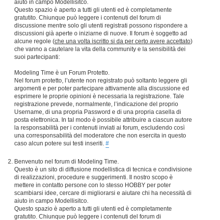
aiuto in campo Modellisitco.
Questo spazio è aperto a tutti gli utenti ed è completamente
gratutito. Chiunque può leggere i contenuti del forum di
discussione mentre solo gli utenti registrati possono rispondere a
discussioni già aperte o iniziarne di nuove. Il forum è soggetto ad
alcune regole (
che una volta iscritto si da per certo avere accettato
)
che vanno a cautelare la vita della community e la sensibilità dei
suoi partecipanti:
Modeling Time è un Forum Protetto.
Nel forum protetto, l’utente non registrato può soltanto leggere gli
argomenti e per poter partecipare attivamente alla discussione ed
esprimere le proprie opinioni è necessaria la registrazione. Tale
registrazione prevede, normalmente, l’indicazione del proprio
Username, di una propria Password e di una propria casella di
posta elettronica. In tal modo è possibile attribuire a ciascun autore
la responsabilità per i contenuti inviati ai forum, escludendo così
una corresponsabilità del moderatore che non esercita in questo
caso alcun potere sui testi inseriti.
#
Benvenuto nel forum di Modeling Time.
Questo è un sito di diffusione modellistica di tecnica e condivisione
di realizzazioni, procedure e suggerimenti. Il nostro scopo è
mettere in contatto persone con lo stesso HOBBY per poter
scambiarsi idee, cercare di migliorarsi e aiutare chi ha necessità di
aiuto in campo Modellisitco.
Questo spazio è aperto a tutti gli utenti ed è completamente
gratutito. Chiunque può leggere i contenuti del forum di