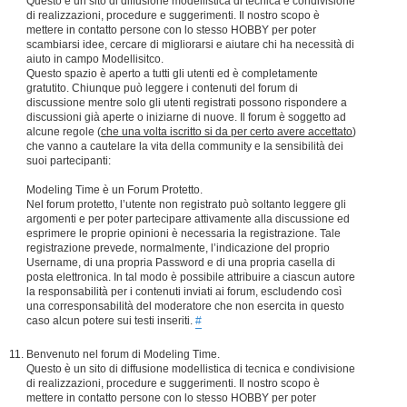
Questo è un sito di diffusione modellistica di tecnica e condivisione
di realizzazioni, procedure e suggerimenti. Il nostro scopo è
mettere in contatto persone con lo stesso HOBBY per poter
scambiarsi idee, cercare di migliorarsi e aiutare chi ha necessità di
aiuto in campo Modellisitco.
Questo spazio è aperto a tutti gli utenti ed è completamente
gratutito. Chiunque può leggere i contenuti del forum di
discussione mentre solo gli utenti registrati possono rispondere a
discussioni già aperte o iniziarne di nuove. Il forum è soggetto ad
alcune regole (
che una volta iscritto si da per certo avere accettato
)
che vanno a cautelare la vita della community e la sensibilità dei
suoi partecipanti:
Modeling Time è un Forum Protetto.
Nel forum protetto, l’utente non registrato può soltanto leggere gli
argomenti e per poter partecipare attivamente alla discussione ed
esprimere le proprie opinioni è necessaria la registrazione. Tale
registrazione prevede, normalmente, l’indicazione del proprio
Username, di una propria Password e di una propria casella di
posta elettronica. In tal modo è possibile attribuire a ciascun autore
la responsabilità per i contenuti inviati ai forum, escludendo così
una corresponsabilità del moderatore che non esercita in questo
caso alcun potere sui testi inseriti.
#
Benvenuto nel forum di Modeling Time.
Questo è un sito di diffusione modellistica di tecnica e condivisione
di realizzazioni, procedure e suggerimenti. Il nostro scopo è
mettere in contatto persone con lo stesso HOBBY per poter