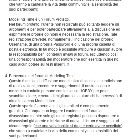
che vanno a cautelare la vita della community e la sensibilità dei
suoi partecipanti:
Modeling Time è un Forum Protetto.
Nel forum protetto, l’utente non registrato può soltanto leggere gli
argomenti e per poter partecipare attivamente alla discussione ed
esprimere le proprie opinioni è necessaria la registrazione. Tale
registrazione prevede, normalmente, l’indicazione del proprio
Username, di una propria Password e di una propria casella di
posta elettronica. In tal modo è possibile attribuire a ciascun autore
la responsabilità per i contenuti inviati ai forum, escludendo così
una corresponsabilità del moderatore che non esercita in questo
caso alcun potere sui testi inseriti.
#
Benvenuto nel forum di Modeling Time.
Questo è un sito di diffusione modellistica di tecnica e condivisione
di realizzazioni, procedure e suggerimenti. Il nostro scopo è
mettere in contatto persone con lo stesso HOBBY per poter
scambiarsi idee, cercare di migliorarsi e aiutare chi ha necessità di
aiuto in campo Modellisitco.
Questo spazio è aperto a tutti gli utenti ed è completamente
gratutito. Chiunque può leggere i contenuti del forum di
discussione mentre solo gli utenti registrati possono rispondere a
discussioni già aperte o iniziarne di nuove. Il forum è soggetto ad
alcune regole (
che una volta iscritto si da per certo avere accettato
)
che vanno a cautelare la vita della community e la sensibilità dei
suoi partecipanti: