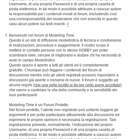
Username, di una propria Password e di una propria casella di
posta elettronica. In tal modo è possibile attribuire a ciascun autore
la responsabilità per i contenuti inviati ai forum, escludendo così
una corresponsabilità del moderatore che non esercita in questo
caso alcun potere sui testi inseriti.
#
Benvenuto nel forum di Modeling Time.
Questo è un sito di diffusione modellistica di tecnica e condivisione
di realizzazioni, procedure e suggerimenti. Il nostro scopo è
mettere in contatto persone con lo stesso HOBBY per poter
scambiarsi idee, cercare di migliorarsi e aiutare chi ha necessità di
aiuto in campo Modellisitco.
Questo spazio è aperto a tutti gli utenti ed è completamente
gratutito. Chiunque può leggere i contenuti del forum di
discussione mentre solo gli utenti registrati possono rispondere a
discussioni già aperte o iniziarne di nuove. Il forum è soggetto ad
alcune regole (
che una volta iscritto si da per certo avere accettato
)
che vanno a cautelare la vita della community e la sensibilità dei
suoi partecipanti:
Modeling Time è un Forum Protetto.
Nel forum protetto, l’utente non registrato può soltanto leggere gli
argomenti e per poter partecipare attivamente alla discussione ed
esprimere le proprie opinioni è necessaria la registrazione. Tale
registrazione prevede, normalmente, l’indicazione del proprio
Username, di una propria Password e di una propria casella di
posta elettronica. In tal modo è possibile attribuire a ciascun autore