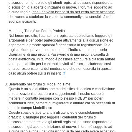
discussione mentre solo gli utenti registrati possono rispondere a
discussioni già aperte o iniziarne di nuove. Il forum è soggetto ad
alcune regole (
che una volta iscritto si da per certo avere accettato
)
che vanno a cautelare la vita della community e la sensibilità dei
suoi partecipanti:
Modeling Time è un Forum Protetto.
Nel forum protetto, l’utente non registrato può soltanto leggere gli
argomenti e per poter partecipare attivamente alla discussione ed
esprimere le proprie opinioni è necessaria la registrazione. Tale
registrazione prevede, normalmente, l’indicazione del proprio
Username, di una propria Password e di una propria casella di
posta elettronica. In tal modo è possibile attribuire a ciascun autore
la responsabilità per i contenuti inviati ai forum, escludendo così
una corresponsabilità del moderatore che non esercita in questo
caso alcun potere sui testi inseriti.
#
Benvenuto nel forum di Modeling Time.
Questo è un sito di diffusione modellistica di tecnica e condivisione
di realizzazioni, procedure e suggerimenti. Il nostro scopo è
mettere in contatto persone con lo stesso HOBBY per poter
scambiarsi idee, cercare di migliorarsi e aiutare chi ha necessità di
aiuto in campo Modellisitco.
Questo spazio è aperto a tutti gli utenti ed è completamente
gratutito. Chiunque può leggere i contenuti del forum di
discussione mentre solo gli utenti registrati possono rispondere a
discussioni già aperte o iniziarne di nuove. Il forum è soggetto ad
alcune regole (
che una volta iscritto si da per certo avere accettato
)