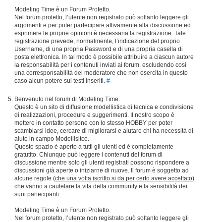
Modeling Time è un Forum Protetto.
Nel forum protetto, l’utente non registrato può soltanto leggere gli
argomenti e per poter partecipare attivamente alla discussione ed
esprimere le proprie opinioni è necessaria la registrazione. Tale
registrazione prevede, normalmente, l’indicazione del proprio
Username, di una propria Password e di una propria casella di
posta elettronica. In tal modo è possibile attribuire a ciascun autore
la responsabilità per i contenuti inviati ai forum, escludendo così
una corresponsabilità del moderatore che non esercita in questo
caso alcun potere sui testi inseriti.
#
Benvenuto nel forum di Modeling Time.
Questo è un sito di diffusione modellistica di tecnica e condivisione
di realizzazioni, procedure e suggerimenti. Il nostro scopo è
mettere in contatto persone con lo stesso HOBBY per poter
scambiarsi idee, cercare di migliorarsi e aiutare chi ha necessità di
aiuto in campo Modellisitco.
Questo spazio è aperto a tutti gli utenti ed è completamente
gratutito. Chiunque può leggere i contenuti del forum di
discussione mentre solo gli utenti registrati possono rispondere a
discussioni già aperte o iniziarne di nuove. Il forum è soggetto ad
alcune regole (
che una volta iscritto si da per certo avere accettato
)
che vanno a cautelare la vita della community e la sensibilità dei
suoi partecipanti:
Modeling Time è un Forum Protetto.
Nel forum protetto, l’utente non registrato può soltanto leggere gli