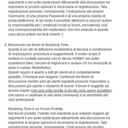
argomenti e per poter partecipare attivamente alla discussione ed
esprimere le proprie opinioni è necessaria la registrazione. Tale
registrazione prevede, normalmente, l’indicazione del proprio
Username, di una propria Password e di una propria casella di
posta elettronica. In tal modo è possibile attribuire a ciascun autore
la responsabilità per i contenuti inviati ai forum, escludendo così
una corresponsabilità del moderatore che non esercita in questo
caso alcun potere sui testi inseriti.
#
Benvenuto nel forum di Modeling Time.
Questo è un sito di diffusione modellistica di tecnica e condivisione
di realizzazioni, procedure e suggerimenti. Il nostro scopo è
mettere in contatto persone con lo stesso HOBBY per poter
scambiarsi idee, cercare di migliorarsi e aiutare chi ha necessità di
aiuto in campo Modellisitco.
Questo spazio è aperto a tutti gli utenti ed è completamente
gratutito. Chiunque può leggere i contenuti del forum di
discussione mentre solo gli utenti registrati possono rispondere a
discussioni già aperte o iniziarne di nuove. Il forum è soggetto ad
alcune regole (
che una volta iscritto si da per certo avere accettato
)
che vanno a cautelare la vita della community e la sensibilità dei
suoi partecipanti:
Modeling Time è un Forum Protetto.
Nel forum protetto, l’utente non registrato può soltanto leggere gli
argomenti e per poter partecipare attivamente alla discussione ed
esprimere le proprie opinioni è necessaria la registrazione. Tale
registrazione prevede, normalmente, l’indicazione del proprio