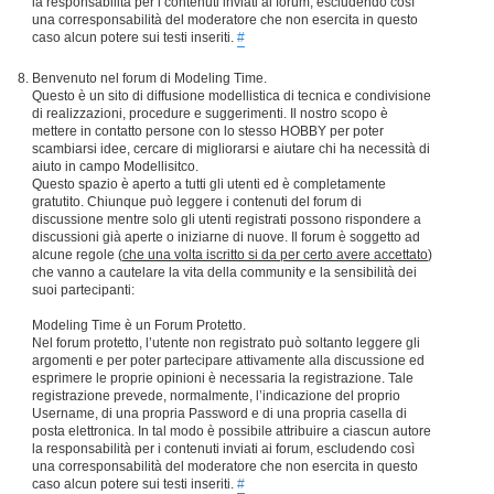
la responsabilità per i contenuti inviati ai forum, escludendo così
una corresponsabilità del moderatore che non esercita in questo
caso alcun potere sui testi inseriti.
#
Benvenuto nel forum di Modeling Time.
Questo è un sito di diffusione modellistica di tecnica e condivisione
di realizzazioni, procedure e suggerimenti. Il nostro scopo è
mettere in contatto persone con lo stesso HOBBY per poter
scambiarsi idee, cercare di migliorarsi e aiutare chi ha necessità di
aiuto in campo Modellisitco.
Questo spazio è aperto a tutti gli utenti ed è completamente
gratutito. Chiunque può leggere i contenuti del forum di
discussione mentre solo gli utenti registrati possono rispondere a
discussioni già aperte o iniziarne di nuove. Il forum è soggetto ad
alcune regole (
che una volta iscritto si da per certo avere accettato
)
che vanno a cautelare la vita della community e la sensibilità dei
suoi partecipanti:
Modeling Time è un Forum Protetto.
Nel forum protetto, l’utente non registrato può soltanto leggere gli
argomenti e per poter partecipare attivamente alla discussione ed
esprimere le proprie opinioni è necessaria la registrazione. Tale
registrazione prevede, normalmente, l’indicazione del proprio
Username, di una propria Password e di una propria casella di
posta elettronica. In tal modo è possibile attribuire a ciascun autore
la responsabilità per i contenuti inviati ai forum, escludendo così
una corresponsabilità del moderatore che non esercita in questo
caso alcun potere sui testi inseriti.
#