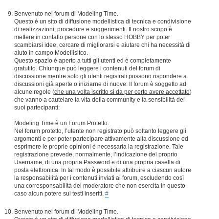
Benvenuto nel forum di Modeling Time.
Questo è un sito di diffusione modellistica di tecnica e condivisione
di realizzazioni, procedure e suggerimenti. Il nostro scopo è
mettere in contatto persone con lo stesso HOBBY per poter
scambiarsi idee, cercare di migliorarsi e aiutare chi ha necessità di
aiuto in campo Modellisitco.
Questo spazio è aperto a tutti gli utenti ed è completamente
gratutito. Chiunque può leggere i contenuti del forum di
discussione mentre solo gli utenti registrati possono rispondere a
discussioni già aperte o iniziarne di nuove. Il forum è soggetto ad
alcune regole (
che una volta iscritto si da per certo avere accettato
)
che vanno a cautelare la vita della community e la sensibilità dei
suoi partecipanti:
Modeling Time è un Forum Protetto.
Nel forum protetto, l’utente non registrato può soltanto leggere gli
argomenti e per poter partecipare attivamente alla discussione ed
esprimere le proprie opinioni è necessaria la registrazione. Tale
registrazione prevede, normalmente, l’indicazione del proprio
Username, di una propria Password e di una propria casella di
posta elettronica. In tal modo è possibile attribuire a ciascun autore
la responsabilità per i contenuti inviati ai forum, escludendo così
una corresponsabilità del moderatore che non esercita in questo
caso alcun potere sui testi inseriti.
#
Benvenuto nel forum di Modeling Time.