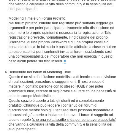
che vanno a cautelare la vita della community e la sensibilità dei
suoi partecipanti:
Modeling Time è un Forum Protetto.
Nel forum protetto, l’utente non registrato può soltanto leggere gli
argomenti e per poter partecipare attivamente alla discussione ed
esprimere le proprie opinioni è necessaria la registrazione. Tale
registrazione prevede, normalmente, l’indicazione del proprio
Username, di una propria Password e di una propria casella di
posta elettronica. In tal modo è possibile attribuire a ciascun autore
la responsabilità per i contenuti inviati ai forum, escludendo così
una corresponsabilità del moderatore che non esercita in questo
caso alcun potere sui testi inseriti.
#
Benvenuto nel forum di Modeling Time.
Questo è un sito di diffusione modellistica di tecnica e condivisione
di realizzazioni, procedure e suggerimenti. Il nostro scopo è
mettere in contatto persone con lo stesso HOBBY per poter
scambiarsi idee, cercare di migliorarsi e aiutare chi ha necessità di
aiuto in campo Modellisitco.
Questo spazio è aperto a tutti gli utenti ed è completamente
gratutito. Chiunque può leggere i contenuti del forum di
discussione mentre solo gli utenti registrati possono rispondere a
discussioni già aperte o iniziarne di nuove. Il forum è soggetto ad
alcune regole (
che una volta iscritto si da per certo avere accettato
)
che vanno a cautelare la vita della community e la sensibilità dei
suoi partecipanti: