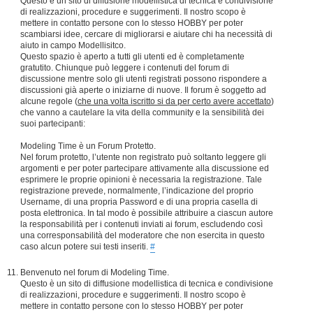
Questo è un sito di diffusione modellistica di tecnica e condivisione
di realizzazioni, procedure e suggerimenti. Il nostro scopo è
mettere in contatto persone con lo stesso HOBBY per poter
scambiarsi idee, cercare di migliorarsi e aiutare chi ha necessità di
aiuto in campo Modellisitco.
Questo spazio è aperto a tutti gli utenti ed è completamente
gratutito. Chiunque può leggere i contenuti del forum di
discussione mentre solo gli utenti registrati possono rispondere a
discussioni già aperte o iniziarne di nuove. Il forum è soggetto ad
alcune regole (
che una volta iscritto si da per certo avere accettato
)
che vanno a cautelare la vita della community e la sensibilità dei
suoi partecipanti:
Modeling Time è un Forum Protetto.
Nel forum protetto, l’utente non registrato può soltanto leggere gli
argomenti e per poter partecipare attivamente alla discussione ed
esprimere le proprie opinioni è necessaria la registrazione. Tale
registrazione prevede, normalmente, l’indicazione del proprio
Username, di una propria Password e di una propria casella di
posta elettronica. In tal modo è possibile attribuire a ciascun autore
la responsabilità per i contenuti inviati ai forum, escludendo così
una corresponsabilità del moderatore che non esercita in questo
caso alcun potere sui testi inseriti.
#
Benvenuto nel forum di Modeling Time.
Questo è un sito di diffusione modellistica di tecnica e condivisione
di realizzazioni, procedure e suggerimenti. Il nostro scopo è
mettere in contatto persone con lo stesso HOBBY per poter