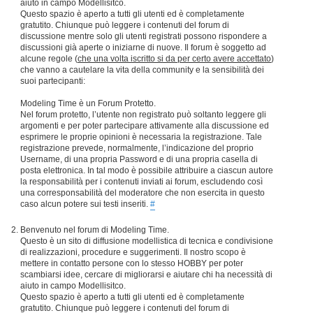
aiuto in campo Modellisitco.
Questo spazio è aperto a tutti gli utenti ed è completamente
gratutito. Chiunque può leggere i contenuti del forum di
discussione mentre solo gli utenti registrati possono rispondere a
discussioni già aperte o iniziarne di nuove. Il forum è soggetto ad
alcune regole (
che una volta iscritto si da per certo avere accettato
)
che vanno a cautelare la vita della community e la sensibilità dei
suoi partecipanti:
Modeling Time è un Forum Protetto.
Nel forum protetto, l’utente non registrato può soltanto leggere gli
argomenti e per poter partecipare attivamente alla discussione ed
esprimere le proprie opinioni è necessaria la registrazione. Tale
registrazione prevede, normalmente, l’indicazione del proprio
Username, di una propria Password e di una propria casella di
posta elettronica. In tal modo è possibile attribuire a ciascun autore
la responsabilità per i contenuti inviati ai forum, escludendo così
una corresponsabilità del moderatore che non esercita in questo
caso alcun potere sui testi inseriti.
#
Benvenuto nel forum di Modeling Time.
Questo è un sito di diffusione modellistica di tecnica e condivisione
di realizzazioni, procedure e suggerimenti. Il nostro scopo è
mettere in contatto persone con lo stesso HOBBY per poter
scambiarsi idee, cercare di migliorarsi e aiutare chi ha necessità di
aiuto in campo Modellisitco.
Questo spazio è aperto a tutti gli utenti ed è completamente
gratutito. Chiunque può leggere i contenuti del forum di