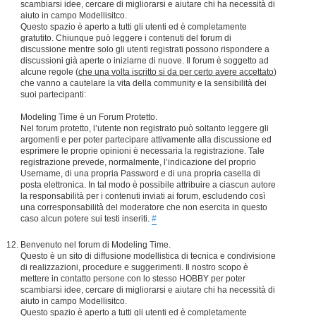
scambiarsi idee, cercare di migliorarsi e aiutare chi ha necessità di
aiuto in campo Modellisitco.
Questo spazio è aperto a tutti gli utenti ed è completamente
gratutito. Chiunque può leggere i contenuti del forum di
discussione mentre solo gli utenti registrati possono rispondere a
discussioni già aperte o iniziarne di nuove. Il forum è soggetto ad
alcune regole (
che una volta iscritto si da per certo avere accettato
)
che vanno a cautelare la vita della community e la sensibilità dei
suoi partecipanti:
Modeling Time è un Forum Protetto.
Nel forum protetto, l’utente non registrato può soltanto leggere gli
argomenti e per poter partecipare attivamente alla discussione ed
esprimere le proprie opinioni è necessaria la registrazione. Tale
registrazione prevede, normalmente, l’indicazione del proprio
Username, di una propria Password e di una propria casella di
posta elettronica. In tal modo è possibile attribuire a ciascun autore
la responsabilità per i contenuti inviati ai forum, escludendo così
una corresponsabilità del moderatore che non esercita in questo
caso alcun potere sui testi inseriti.
#
Benvenuto nel forum di Modeling Time.
Questo è un sito di diffusione modellistica di tecnica e condivisione
di realizzazioni, procedure e suggerimenti. Il nostro scopo è
mettere in contatto persone con lo stesso HOBBY per poter
scambiarsi idee, cercare di migliorarsi e aiutare chi ha necessità di
aiuto in campo Modellisitco.
Questo spazio è aperto a tutti gli utenti ed è completamente