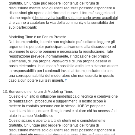
gratutito. Chiunque può leggere i contenuti del forum di
discussione mentre solo gli utenti registrati possono rispondere a
discussioni già aperte o iniziarne di nuove. Il forum è soggetto ad
alcune regole (
che una volta iscritto si da per certo avere accettato
)
che vanno a cautelare la vita della community e la sensibilità dei
suoi partecipanti:
Modeling Time è un Forum Protetto.
Nel forum protetto, l’utente non registrato può soltanto leggere gli
argomenti e per poter partecipare attivamente alla discussione ed
esprimere le proprie opinioni è necessaria la registrazione. Tale
registrazione prevede, normalmente, l’indicazione del proprio
Username, di una propria Password e di una propria casella di
posta elettronica. In tal modo è possibile attribuire a ciascun autore
la responsabilità per i contenuti inviati ai forum, escludendo così
una corresponsabilità del moderatore che non esercita in questo
caso alcun potere sui testi inseriti.
#
Benvenuto nel forum di Modeling Time.
Questo è un sito di diffusione modellistica di tecnica e condivisione
di realizzazioni, procedure e suggerimenti. Il nostro scopo è
mettere in contatto persone con lo stesso HOBBY per poter
scambiarsi idee, cercare di migliorarsi e aiutare chi ha necessità di
aiuto in campo Modellisitco.
Questo spazio è aperto a tutti gli utenti ed è completamente
gratutito. Chiunque può leggere i contenuti del forum di
discussione mentre solo gli utenti registrati possono rispondere a