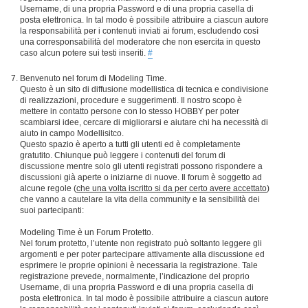
Username, di una propria Password e di una propria casella di
posta elettronica. In tal modo è possibile attribuire a ciascun autore
la responsabilità per i contenuti inviati ai forum, escludendo così
una corresponsabilità del moderatore che non esercita in questo
caso alcun potere sui testi inseriti.
#
Benvenuto nel forum di Modeling Time.
Questo è un sito di diffusione modellistica di tecnica e condivisione
di realizzazioni, procedure e suggerimenti. Il nostro scopo è
mettere in contatto persone con lo stesso HOBBY per poter
scambiarsi idee, cercare di migliorarsi e aiutare chi ha necessità di
aiuto in campo Modellisitco.
Questo spazio è aperto a tutti gli utenti ed è completamente
gratutito. Chiunque può leggere i contenuti del forum di
discussione mentre solo gli utenti registrati possono rispondere a
discussioni già aperte o iniziarne di nuove. Il forum è soggetto ad
alcune regole (
che una volta iscritto si da per certo avere accettato
)
che vanno a cautelare la vita della community e la sensibilità dei
suoi partecipanti:
Modeling Time è un Forum Protetto.
Nel forum protetto, l’utente non registrato può soltanto leggere gli
argomenti e per poter partecipare attivamente alla discussione ed
esprimere le proprie opinioni è necessaria la registrazione. Tale
registrazione prevede, normalmente, l’indicazione del proprio
Username, di una propria Password e di una propria casella di
posta elettronica. In tal modo è possibile attribuire a ciascun autore