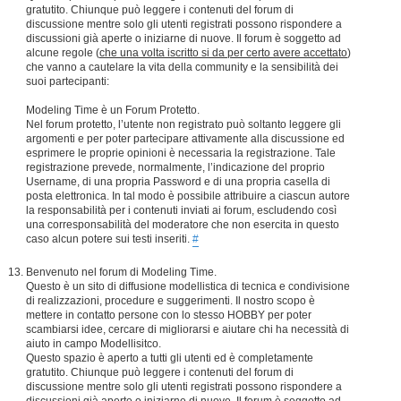
gratutito. Chiunque può leggere i contenuti del forum di
discussione mentre solo gli utenti registrati possono rispondere a
discussioni già aperte o iniziarne di nuove. Il forum è soggetto ad
alcune regole (
che una volta iscritto si da per certo avere accettato
)
che vanno a cautelare la vita della community e la sensibilità dei
suoi partecipanti:
Modeling Time è un Forum Protetto.
Nel forum protetto, l’utente non registrato può soltanto leggere gli
argomenti e per poter partecipare attivamente alla discussione ed
esprimere le proprie opinioni è necessaria la registrazione. Tale
registrazione prevede, normalmente, l’indicazione del proprio
Username, di una propria Password e di una propria casella di
posta elettronica. In tal modo è possibile attribuire a ciascun autore
la responsabilità per i contenuti inviati ai forum, escludendo così
una corresponsabilità del moderatore che non esercita in questo
caso alcun potere sui testi inseriti.
#
Benvenuto nel forum di Modeling Time.
Questo è un sito di diffusione modellistica di tecnica e condivisione
di realizzazioni, procedure e suggerimenti. Il nostro scopo è
mettere in contatto persone con lo stesso HOBBY per poter
scambiarsi idee, cercare di migliorarsi e aiutare chi ha necessità di
aiuto in campo Modellisitco.
Questo spazio è aperto a tutti gli utenti ed è completamente
gratutito. Chiunque può leggere i contenuti del forum di
discussione mentre solo gli utenti registrati possono rispondere a