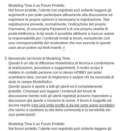
Modeling Time è un Forum Protetto.
Nel forum protetto, l’utente non registrato può soltanto leggere gli
argomenti e per poter partecipare attivamente alla discussione ed
esprimere le proprie opinioni è necessaria la registrazione. Tale
registrazione prevede, normalmente, l’indicazione del proprio
Username, di una propria Password e di una propria casella di
posta elettronica. In tal modo è possibile attribuire a ciascun autore
la responsabilità per i contenuti inviati ai forum, escludendo così
una corresponsabilità del moderatore che non esercita in questo
caso alcun potere sui testi inseriti.
#
Benvenuto nel forum di Modeling Time.
Questo è un sito di diffusione modellistica di tecnica e condivisione
di realizzazioni, procedure e suggerimenti. Il nostro scopo è
mettere in contatto persone con lo stesso HOBBY per poter
scambiarsi idee, cercare di migliorarsi e aiutare chi ha necessità di
aiuto in campo Modellisitco.
Questo spazio è aperto a tutti gli utenti ed è completamente
gratutito. Chiunque può leggere i contenuti del forum di
discussione mentre solo gli utenti registrati possono rispondere a
discussioni già aperte o iniziarne di nuove. Il forum è soggetto ad
alcune regole (
che una volta iscritto si da per certo avere accettato
)
che vanno a cautelare la vita della community e la sensibilità dei
suoi partecipanti:
Modeling Time è un Forum Protetto.
Nel forum protetto, l’utente non registrato può soltanto leggere gli