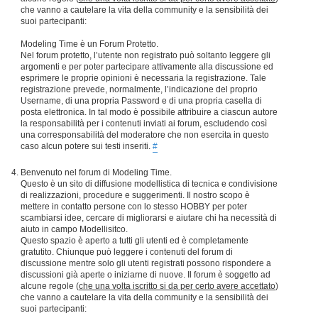
che vanno a cautelare la vita della community e la sensibilità dei
suoi partecipanti:
Modeling Time è un Forum Protetto.
Nel forum protetto, l’utente non registrato può soltanto leggere gli
argomenti e per poter partecipare attivamente alla discussione ed
esprimere le proprie opinioni è necessaria la registrazione. Tale
registrazione prevede, normalmente, l’indicazione del proprio
Username, di una propria Password e di una propria casella di
posta elettronica. In tal modo è possibile attribuire a ciascun autore
la responsabilità per i contenuti inviati ai forum, escludendo così
una corresponsabilità del moderatore che non esercita in questo
caso alcun potere sui testi inseriti.
#
Benvenuto nel forum di Modeling Time.
Questo è un sito di diffusione modellistica di tecnica e condivisione
di realizzazioni, procedure e suggerimenti. Il nostro scopo è
mettere in contatto persone con lo stesso HOBBY per poter
scambiarsi idee, cercare di migliorarsi e aiutare chi ha necessità di
aiuto in campo Modellisitco.
Questo spazio è aperto a tutti gli utenti ed è completamente
gratutito. Chiunque può leggere i contenuti del forum di
discussione mentre solo gli utenti registrati possono rispondere a
discussioni già aperte o iniziarne di nuove. Il forum è soggetto ad
alcune regole (
che una volta iscritto si da per certo avere accettato
)
che vanno a cautelare la vita della community e la sensibilità dei
suoi partecipanti: