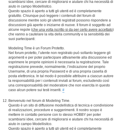
scambiarsi idee, cercare di migliorarsi e aiutare chi ha necessità di
aiuto in campo Modellisitco.
Questo spazio è aperto a tutti gli utenti ed è completamente
gratutito. Chiunque può leggere i contenuti del forum di
discussione mentre solo gli utenti registrati possono rispondere a
discussioni già aperte o iniziarne di nuove. Il forum è soggetto ad
alcune regole (
che una volta iscritto si da per certo avere accettato
)
che vanno a cautelare la vita della community e la sensibilità dei
suoi partecipanti:
Modeling Time è un Forum Protetto.
Nel forum protetto, l’utente non registrato può soltanto leggere gli
argomenti e per poter partecipare attivamente alla discussione ed
esprimere le proprie opinioni è necessaria la registrazione. Tale
registrazione prevede, normalmente, l’indicazione del proprio
Username, di una propria Password e di una propria casella di
posta elettronica. In tal modo è possibile attribuire a ciascun autore
la responsabilità per i contenuti inviati ai forum, escludendo così
una corresponsabilità del moderatore che non esercita in questo
caso alcun potere sui testi inseriti.
#
Benvenuto nel forum di Modeling Time.
Questo è un sito di diffusione modellistica di tecnica e condivisione
di realizzazioni, procedure e suggerimenti. Il nostro scopo è
mettere in contatto persone con lo stesso HOBBY per poter
scambiarsi idee, cercare di migliorarsi e aiutare chi ha necessità di
aiuto in campo Modellisitco.
Questo spazio è aperto a tutti gli utenti ed è completamente