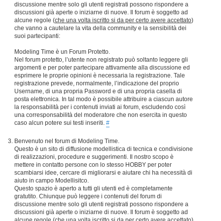
discussione mentre solo gli utenti registrati possono rispondere a
discussioni già aperte o iniziarne di nuove. Il forum è soggetto ad
alcune regole (
che una volta iscritto si da per certo avere accettato
)
che vanno a cautelare la vita della community e la sensibilità dei
suoi partecipanti:
Modeling Time è un Forum Protetto.
Nel forum protetto, l’utente non registrato può soltanto leggere gli
argomenti e per poter partecipare attivamente alla discussione ed
esprimere le proprie opinioni è necessaria la registrazione. Tale
registrazione prevede, normalmente, l’indicazione del proprio
Username, di una propria Password e di una propria casella di
posta elettronica. In tal modo è possibile attribuire a ciascun autore
la responsabilità per i contenuti inviati ai forum, escludendo così
una corresponsabilità del moderatore che non esercita in questo
caso alcun potere sui testi inseriti.
#
Benvenuto nel forum di Modeling Time.
Questo è un sito di diffusione modellistica di tecnica e condivisione
di realizzazioni, procedure e suggerimenti. Il nostro scopo è
mettere in contatto persone con lo stesso HOBBY per poter
scambiarsi idee, cercare di migliorarsi e aiutare chi ha necessità di
aiuto in campo Modellisitco.
Questo spazio è aperto a tutti gli utenti ed è completamente
gratutito. Chiunque può leggere i contenuti del forum di
discussione mentre solo gli utenti registrati possono rispondere a
discussioni già aperte o iniziarne di nuove. Il forum è soggetto ad
alcune regole (
che una volta iscritto si da per certo avere accettato
)