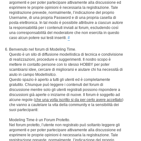
argomenti e per poter partecipare attivamente alla discussione ed
esprimere le proprie opinioni è necessaria la registrazione. Tale
registrazione prevede, normalmente, l’indicazione del proprio
Username, di una propria Password e di una propria casella di
posta elettronica. In tal modo è possibile attribuire a ciascun autore
la responsabilità per i contenuti inviati ai forum, escludendo così
una corresponsabilità del moderatore che non esercita in questo
caso alcun potere sui testi inseriti.
#
Benvenuto nel forum di Modeling Time.
Questo è un sito di diffusione modellistica di tecnica e condivisione
di realizzazioni, procedure e suggerimenti. Il nostro scopo è
mettere in contatto persone con lo stesso HOBBY per poter
scambiarsi idee, cercare di migliorarsi e aiutare chi ha necessità di
aiuto in campo Modellisitco.
Questo spazio è aperto a tutti gli utenti ed è completamente
gratutito. Chiunque può leggere i contenuti del forum di
discussione mentre solo gli utenti registrati possono rispondere a
discussioni già aperte o iniziarne di nuove. Il forum è soggetto ad
alcune regole (
che una volta iscritto si da per certo avere accettato
)
che vanno a cautelare la vita della community e la sensibilità dei
suoi partecipanti:
Modeling Time è un Forum Protetto.
Nel forum protetto, l’utente non registrato può soltanto leggere gli
argomenti e per poter partecipare attivamente alla discussione ed
esprimere le proprie opinioni è necessaria la registrazione. Tale
registrazione prevede, normalmente, l’indicazione del proprio