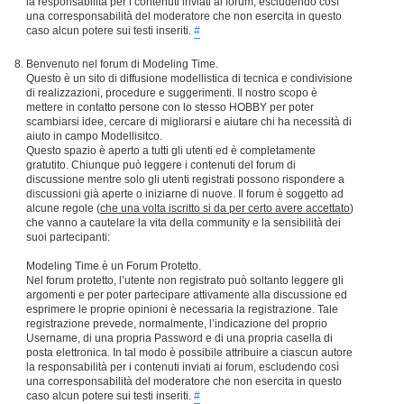
la responsabilità per i contenuti inviati ai forum, escludendo così
una corresponsabilità del moderatore che non esercita in questo
caso alcun potere sui testi inseriti.
#
Benvenuto nel forum di Modeling Time.
Questo è un sito di diffusione modellistica di tecnica e condivisione
di realizzazioni, procedure e suggerimenti. Il nostro scopo è
mettere in contatto persone con lo stesso HOBBY per poter
scambiarsi idee, cercare di migliorarsi e aiutare chi ha necessità di
aiuto in campo Modellisitco.
Questo spazio è aperto a tutti gli utenti ed è completamente
gratutito. Chiunque può leggere i contenuti del forum di
discussione mentre solo gli utenti registrati possono rispondere a
discussioni già aperte o iniziarne di nuove. Il forum è soggetto ad
alcune regole (
che una volta iscritto si da per certo avere accettato
)
che vanno a cautelare la vita della community e la sensibilità dei
suoi partecipanti:
Modeling Time è un Forum Protetto.
Nel forum protetto, l’utente non registrato può soltanto leggere gli
argomenti e per poter partecipare attivamente alla discussione ed
esprimere le proprie opinioni è necessaria la registrazione. Tale
registrazione prevede, normalmente, l’indicazione del proprio
Username, di una propria Password e di una propria casella di
posta elettronica. In tal modo è possibile attribuire a ciascun autore
la responsabilità per i contenuti inviati ai forum, escludendo così
una corresponsabilità del moderatore che non esercita in questo
caso alcun potere sui testi inseriti.
#