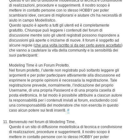
Questo è un sito di diffusione modellistica di tecnica e condivisione
di realizzazioni, procedure e suggerimenti. Il nostro scopo è
mettere in contatto persone con lo stesso HOBBY per poter
scambiarsi idee, cercare di migliorarsi e aiutare chi ha necessità di
aiuto in campo Modellisitco.
Questo spazio è aperto a tutti gli utenti ed è completamente
gratutito. Chiunque può leggere i contenuti del forum di
discussione mentre solo gli utenti registrati possono rispondere a
discussioni già aperte o iniziarne di nuove. Il forum è soggetto ad
alcune regole (
che una volta iscritto si da per certo avere accettato
)
che vanno a cautelare la vita della community e la sensibilità dei
suoi partecipanti:
Modeling Time è un Forum Protetto.
Nel forum protetto, l’utente non registrato può soltanto leggere gli
argomenti e per poter partecipare attivamente alla discussione ed
esprimere le proprie opinioni è necessaria la registrazione. Tale
registrazione prevede, normalmente, l’indicazione del proprio
Username, di una propria Password e di una propria casella di
posta elettronica. In tal modo è possibile attribuire a ciascun autore
la responsabilità per i contenuti inviati ai forum, escludendo così
una corresponsabilità del moderatore che non esercita in questo
caso alcun potere sui testi inseriti.
#
Benvenuto nel forum di Modeling Time.
Questo è un sito di diffusione modellistica di tecnica e condivisione
di realizzazioni, procedure e suggerimenti. Il nostro scopo è
mettere in contatto persone con lo stesso HOBBY per poter