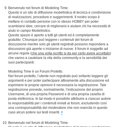
Benvenuto nel forum di Modeling Time.
Questo è un sito di diffusione modellistica di tecnica e condivisione
di realizzazioni, procedure e suggerimenti. Il nostro scopo è
mettere in contatto persone con lo stesso HOBBY per poter
scambiarsi idee, cercare di migliorarsi e aiutare chi ha necessità di
aiuto in campo Modellisitco.
Questo spazio è aperto a tutti gli utenti ed è completamente
gratutito. Chiunque può leggere i contenuti del forum di
discussione mentre solo gli utenti registrati possono rispondere a
discussioni già aperte o iniziarne di nuove. Il forum è soggetto ad
alcune regole (
che una volta iscritto si da per certo avere accettato
)
che vanno a cautelare la vita della community e la sensibilità dei
suoi partecipanti:
Modeling Time è un Forum Protetto.
Nel forum protetto, l’utente non registrato può soltanto leggere gli
argomenti e per poter partecipare attivamente alla discussione ed
esprimere le proprie opinioni è necessaria la registrazione. Tale
registrazione prevede, normalmente, l’indicazione del proprio
Username, di una propria Password e di una propria casella di
posta elettronica. In tal modo è possibile attribuire a ciascun autore
la responsabilità per i contenuti inviati ai forum, escludendo così
una corresponsabilità del moderatore che non esercita in questo
caso alcun potere sui testi inseriti.
#
Benvenuto nel forum di Modeling Time.