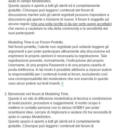
aiuto in campo Modellisitco.
Questo spazio è aperto a tutti gli utenti ed è completamente
gratutito. Chiunque può leggere i contenuti del forum di
discussione mentre solo gli utenti registrati possono rispondere a
discussioni già aperte o iniziarne di nuove. Il forum è soggetto ad
alcune regole (
che una volta iscritto si da per certo avere accettato
)
che vanno a cautelare la vita della community e la sensibilità dei
suoi partecipanti:
Modeling Time è un Forum Protetto.
Nel forum protetto, l’utente non registrato può soltanto leggere gli
argomenti e per poter partecipare attivamente alla discussione ed
esprimere le proprie opinioni è necessaria la registrazione. Tale
registrazione prevede, normalmente, l’indicazione del proprio
Username, di una propria Password e di una propria casella di
posta elettronica. In tal modo è possibile attribuire a ciascun autore
la responsabilità per i contenuti inviati ai forum, escludendo così
una corresponsabilità del moderatore che non esercita in questo
caso alcun potere sui testi inseriti.
#
Benvenuto nel forum di Modeling Time.
Questo è un sito di diffusione modellistica di tecnica e condivisione
di realizzazioni, procedure e suggerimenti. Il nostro scopo è
mettere in contatto persone con lo stesso HOBBY per poter
scambiarsi idee, cercare di migliorarsi e aiutare chi ha necessità di
aiuto in campo Modellisitco.
Questo spazio è aperto a tutti gli utenti ed è completamente
gratutito. Chiunque può leggere i contenuti del forum di