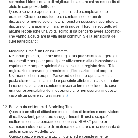
scambiarsi idee, cercare di migliorarsi e aiutare chi ha necessità di
aiuto in campo Modellisitco.
Questo spazio è aperto a tutti gli utenti ed è completamente
gratutito. Chiunque può leggere i contenuti del forum di
discussione mentre solo gli utenti registrati possono rispondere a
discussioni già aperte o iniziarne di nuove. Il forum è soggetto ad
alcune regole (
che una volta iscritto si da per certo avere accettato
)
che vanno a cautelare la vita della community e la sensibilità dei
suoi partecipanti:
Modeling Time è un Forum Protetto.
Nel forum protetto, l’utente non registrato può soltanto leggere gli
argomenti e per poter partecipare attivamente alla discussione ed
esprimere le proprie opinioni è necessaria la registrazione. Tale
registrazione prevede, normalmente, l’indicazione del proprio
Username, di una propria Password e di una propria casella di
posta elettronica. In tal modo è possibile attribuire a ciascun autore
la responsabilità per i contenuti inviati ai forum, escludendo così
una corresponsabilità del moderatore che non esercita in questo
caso alcun potere sui testi inseriti.
#
Benvenuto nel forum di Modeling Time.
Questo è un sito di diffusione modellistica di tecnica e condivisione
di realizzazioni, procedure e suggerimenti. Il nostro scopo è
mettere in contatto persone con lo stesso HOBBY per poter
scambiarsi idee, cercare di migliorarsi e aiutare chi ha necessità di
aiuto in campo Modellisitco.
Questo spazio è aperto a tutti gli utenti ed è completamente