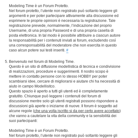
Modeling Time è un Forum Protetto.
Nel forum protetto, l’utente non registrato può soltanto leggere gli
argomenti e per poter partecipare attivamente alla discussione ed
esprimere le proprie opinioni è necessaria la registrazione. Tale
registrazione prevede, normalmente, l’indicazione del proprio
Username, di una propria Password e di una propria casella di
posta elettronica. In tal modo è possibile attribuire a ciascun autore
la responsabilità per i contenuti inviati ai forum, escludendo così
una corresponsabilità del moderatore che non esercita in questo
caso alcun potere sui testi inseriti.
#
Benvenuto nel forum di Modeling Time.
Questo è un sito di diffusione modellistica di tecnica e condivisione
di realizzazioni, procedure e suggerimenti. Il nostro scopo è
mettere in contatto persone con lo stesso HOBBY per poter
scambiarsi idee, cercare di migliorarsi e aiutare chi ha necessità di
aiuto in campo Modellisitco.
Questo spazio è aperto a tutti gli utenti ed è completamente
gratutito. Chiunque può leggere i contenuti del forum di
discussione mentre solo gli utenti registrati possono rispondere a
discussioni già aperte o iniziarne di nuove. Il forum è soggetto ad
alcune regole (
che una volta iscritto si da per certo avere accettato
)
che vanno a cautelare la vita della community e la sensibilità dei
suoi partecipanti:
Modeling Time è un Forum Protetto.
Nel forum protetto, l’utente non registrato può soltanto leggere gli