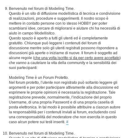
Benvenuto nel forum di Modeling Time.
Questo è un sito di diffusione modellistica di tecnica e condivisione
di realizzazioni, procedure e suggerimenti. Il nostro scopo è
mettere in contatto persone con lo stesso HOBBY per poter
scambiarsi idee, cercare di migliorarsi e aiutare chi ha necessità di
aiuto in campo Modellisitco.
Questo spazio è aperto a tutti gli utenti ed è completamente
gratutito. Chiunque può leggere i contenuti del forum di
discussione mentre solo gli utenti registrati possono rispondere a
discussioni già aperte o iniziarne di nuove. Il forum è soggetto ad
alcune regole (
che una volta iscritto si da per certo avere accettato
)
che vanno a cautelare la vita della community e la sensibilità dei
suoi partecipanti:
Modeling Time è un Forum Protetto.
Nel forum protetto, l’utente non registrato può soltanto leggere gli
argomenti e per poter partecipare attivamente alla discussione ed
esprimere le proprie opinioni è necessaria la registrazione. Tale
registrazione prevede, normalmente, l’indicazione del proprio
Username, di una propria Password e di una propria casella di
posta elettronica. In tal modo è possibile attribuire a ciascun autore
la responsabilità per i contenuti inviati ai forum, escludendo così
una corresponsabilità del moderatore che non esercita in questo
caso alcun potere sui testi inseriti.
#
Benvenuto nel forum di Modeling Time.