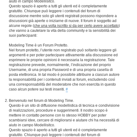
aiuto in campo Modellisitco.
Questo spazio è aperto a tutti gli utenti ed è completamente
gratutito. Chiunque può leggere i contenuti del forum di
discussione mentre solo gli utenti registrati possono rispondere a
discussioni già aperte o iniziarne di nuove. Il forum è soggetto ad
alcune regole (
che una volta iscritto si da per certo avere accettato
)
che vanno a cautelare la vita della community e la sensibilità dei
suoi partecipanti:
Modeling Time è un Forum Protetto.
Nel forum protetto, l’utente non registrato può soltanto leggere gli
argomenti e per poter partecipare attivamente alla discussione ed
esprimere le proprie opinioni è necessaria la registrazione. Tale
registrazione prevede, normalmente, l’indicazione del proprio
Username, di una propria Password e di una propria casella di
posta elettronica. In tal modo è possibile attribuire a ciascun autore
la responsabilità per i contenuti inviati ai forum, escludendo così
una corresponsabilità del moderatore che non esercita in questo
caso alcun potere sui testi inseriti.
#
Benvenuto nel forum di Modeling Time.
Questo è un sito di diffusione modellistica di tecnica e condivisione
di realizzazioni, procedure e suggerimenti. Il nostro scopo è
mettere in contatto persone con lo stesso HOBBY per poter
scambiarsi idee, cercare di migliorarsi e aiutare chi ha necessità di
aiuto in campo Modellisitco.
Questo spazio è aperto a tutti gli utenti ed è completamente
gratutito. Chiunque può leggere i contenuti del forum di