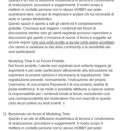
Questo è un sito di diffusione modellistica di tecnica e condivisione
di realizzazioni, procedure e suggerimenti. Il nostro scopo è
mettere in contatto persone con lo stesso HOBBY per poter
scambiarsi idee, cercare di migliorarsi e aiutare chi ha necessità di
aiuto in campo Modellisitco.
Questo spazio è aperto a tutti gli utenti ed è completamente
gratutito. Chiunque può leggere i contenuti del forum di
discussione mentre solo gli utenti registrati possono rispondere a
discussioni già aperte o iniziarne di nuove. Il forum è soggetto ad
alcune regole (
che una volta iscritto si da per certo avere accettato
)
che vanno a cautelare la vita della community e la sensibilità dei
suoi partecipanti:
Modeling Time è un Forum Protetto.
Nel forum protetto, l’utente non registrato può soltanto leggere gli
argomenti e per poter partecipare attivamente alla discussione ed
esprimere le proprie opinioni è necessaria la registrazione. Tale
registrazione prevede, normalmente, l’indicazione del proprio
Username, di una propria Password e di una propria casella di
posta elettronica. In tal modo è possibile attribuire a ciascun autore
la responsabilità per i contenuti inviati ai forum, escludendo così
una corresponsabilità del moderatore che non esercita in questo
caso alcun potere sui testi inseriti.
#
Benvenuto nel forum di Modeling Time.
Questo è un sito di diffusione modellistica di tecnica e condivisione
di realizzazioni, procedure e suggerimenti. Il nostro scopo è
mettere in contatto persone con lo stesso HOBBY per poter