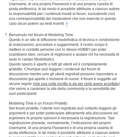
Username, di una propria Password e di una propria casella di
posta elettronica. In tal modo è possibile attribuire a ciascun autore
la responsabilità per i contenuti inviati ai forum, escludendo così
una corresponsabilità del moderatore che non esercita in questo
caso alcun potere sui testi inseriti.
#
Benvenuto nel forum di Modeling Time.
Questo è un sito di diffusione modellistica di tecnica e condivisione
di realizzazioni, procedure e suggerimenti. Il nostro scopo è
mettere in contatto persone con lo stesso HOBBY per poter
scambiarsi idee, cercare di migliorarsi e aiutare chi ha necessità di
aiuto in campo Modellisitco.
Questo spazio è aperto a tutti gli utenti ed è completamente
gratutito. Chiunque può leggere i contenuti del forum di
discussione mentre solo gli utenti registrati possono rispondere a
discussioni già aperte o iniziarne di nuove. Il forum è soggetto ad
alcune regole (
che una volta iscritto si da per certo avere accettato
)
che vanno a cautelare la vita della community e la sensibilità dei
suoi partecipanti:
Modeling Time è un Forum Protetto.
Nel forum protetto, l’utente non registrato può soltanto leggere gli
argomenti e per poter partecipare attivamente alla discussione ed
esprimere le proprie opinioni è necessaria la registrazione. Tale
registrazione prevede, normalmente, l’indicazione del proprio
Username, di una propria Password e di una propria casella di
posta elettronica. In tal modo è possibile attribuire a ciascun autore