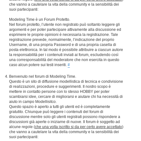
che vanno a cautelare la vita della community e la sensibilità dei
suoi partecipanti:
Modeling Time è un Forum Protetto.
Nel forum protetto, l’utente non registrato può soltanto leggere gli
argomenti e per poter partecipare attivamente alla discussione ed
esprimere le proprie opinioni è necessaria la registrazione. Tale
registrazione prevede, normalmente, l’indicazione del proprio
Username, di una propria Password e di una propria casella di
posta elettronica. In tal modo è possibile attribuire a ciascun autore
la responsabilità per i contenuti inviati ai forum, escludendo così
una corresponsabilità del moderatore che non esercita in questo
caso alcun potere sui testi inseriti.
#
Benvenuto nel forum di Modeling Time.
Questo è un sito di diffusione modellistica di tecnica e condivisione
di realizzazioni, procedure e suggerimenti. Il nostro scopo è
mettere in contatto persone con lo stesso HOBBY per poter
scambiarsi idee, cercare di migliorarsi e aiutare chi ha necessità di
aiuto in campo Modellisitco.
Questo spazio è aperto a tutti gli utenti ed è completamente
gratutito. Chiunque può leggere i contenuti del forum di
discussione mentre solo gli utenti registrati possono rispondere a
discussioni già aperte o iniziarne di nuove. Il forum è soggetto ad
alcune regole (
che una volta iscritto si da per certo avere accettato
)
che vanno a cautelare la vita della community e la sensibilità dei
suoi partecipanti: