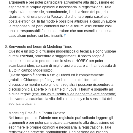
argomenti e per poter partecipare attivamente alla discussione ed
esprimere le proprie opinioni è necessaria la registrazione. Tale
registrazione prevede, normalmente, l’indicazione del proprio
Username, di una propria Password e di una propria casella di
posta elettronica. In tal modo è possibile attribuire a ciascun autore
la responsabilità per i contenuti inviati ai forum, escludendo così
una corresponsabilità del moderatore che non esercita in questo
caso alcun potere sui testi inseriti.
#
Benvenuto nel forum di Modeling Time.
Questo è un sito di diffusione modellistica di tecnica e condivisione
di realizzazioni, procedure e suggerimenti. Il nostro scopo è
mettere in contatto persone con lo stesso HOBBY per poter
scambiarsi idee, cercare di migliorarsi e aiutare chi ha necessità di
aiuto in campo Modellisitco.
Questo spazio è aperto a tutti gli utenti ed è completamente
gratutito. Chiunque può leggere i contenuti del forum di
discussione mentre solo gli utenti registrati possono rispondere a
discussioni già aperte o iniziarne di nuove. Il forum è soggetto ad
alcune regole (
che una volta iscritto si da per certo avere accettato
)
che vanno a cautelare la vita della community e la sensibilità dei
suoi partecipanti:
Modeling Time è un Forum Protetto.
Nel forum protetto, l’utente non registrato può soltanto leggere gli
argomenti e per poter partecipare attivamente alla discussione ed
esprimere le proprie opinioni è necessaria la registrazione. Tale
registrazione prevede, normalmente, l’indicazione del proprio