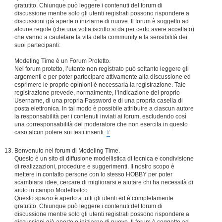
gratutito. Chiunque può leggere i contenuti del forum di
discussione mentre solo gli utenti registrati possono rispondere a
discussioni già aperte o iniziarne di nuove. Il forum è soggetto ad
alcune regole (
che una volta iscritto si da per certo avere accettato
)
che vanno a cautelare la vita della community e la sensibilità dei
suoi partecipanti:
Modeling Time è un Forum Protetto.
Nel forum protetto, l’utente non registrato può soltanto leggere gli
argomenti e per poter partecipare attivamente alla discussione ed
esprimere le proprie opinioni è necessaria la registrazione. Tale
registrazione prevede, normalmente, l’indicazione del proprio
Username, di una propria Password e di una propria casella di
posta elettronica. In tal modo è possibile attribuire a ciascun autore
la responsabilità per i contenuti inviati ai forum, escludendo così
una corresponsabilità del moderatore che non esercita in questo
caso alcun potere sui testi inseriti.
#
Benvenuto nel forum di Modeling Time.
Questo è un sito di diffusione modellistica di tecnica e condivisione
di realizzazioni, procedure e suggerimenti. Il nostro scopo è
mettere in contatto persone con lo stesso HOBBY per poter
scambiarsi idee, cercare di migliorarsi e aiutare chi ha necessità di
aiuto in campo Modellisitco.
Questo spazio è aperto a tutti gli utenti ed è completamente
gratutito. Chiunque può leggere i contenuti del forum di
discussione mentre solo gli utenti registrati possono rispondere a