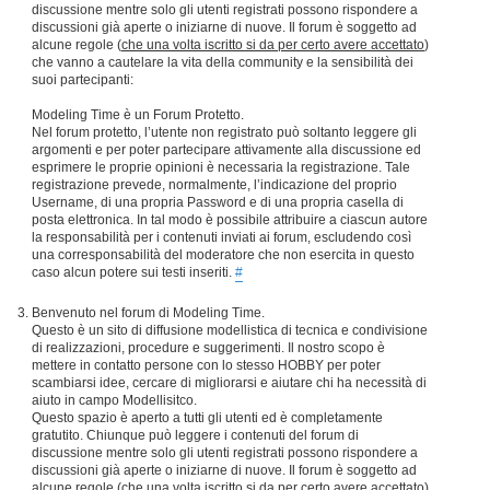
discussione mentre solo gli utenti registrati possono rispondere a
discussioni già aperte o iniziarne di nuove. Il forum è soggetto ad
alcune regole (
che una volta iscritto si da per certo avere accettato
)
che vanno a cautelare la vita della community e la sensibilità dei
suoi partecipanti:
Modeling Time è un Forum Protetto.
Nel forum protetto, l’utente non registrato può soltanto leggere gli
argomenti e per poter partecipare attivamente alla discussione ed
esprimere le proprie opinioni è necessaria la registrazione. Tale
registrazione prevede, normalmente, l’indicazione del proprio
Username, di una propria Password e di una propria casella di
posta elettronica. In tal modo è possibile attribuire a ciascun autore
la responsabilità per i contenuti inviati ai forum, escludendo così
una corresponsabilità del moderatore che non esercita in questo
caso alcun potere sui testi inseriti.
#
Benvenuto nel forum di Modeling Time.
Questo è un sito di diffusione modellistica di tecnica e condivisione
di realizzazioni, procedure e suggerimenti. Il nostro scopo è
mettere in contatto persone con lo stesso HOBBY per poter
scambiarsi idee, cercare di migliorarsi e aiutare chi ha necessità di
aiuto in campo Modellisitco.
Questo spazio è aperto a tutti gli utenti ed è completamente
gratutito. Chiunque può leggere i contenuti del forum di
discussione mentre solo gli utenti registrati possono rispondere a
discussioni già aperte o iniziarne di nuove. Il forum è soggetto ad
alcune regole (
che una volta iscritto si da per certo avere accettato
)