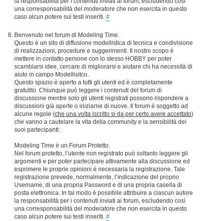
la responsabilità per i contenuti inviati ai forum, escludendo così
una corresponsabilità del moderatore che non esercita in questo
caso alcun potere sui testi inseriti.
#
Benvenuto nel forum di Modeling Time.
Questo è un sito di diffusione modellistica di tecnica e condivisione
di realizzazioni, procedure e suggerimenti. Il nostro scopo è
mettere in contatto persone con lo stesso HOBBY per poter
scambiarsi idee, cercare di migliorarsi e aiutare chi ha necessità di
aiuto in campo Modellisitco.
Questo spazio è aperto a tutti gli utenti ed è completamente
gratutito. Chiunque può leggere i contenuti del forum di
discussione mentre solo gli utenti registrati possono rispondere a
discussioni già aperte o iniziarne di nuove. Il forum è soggetto ad
alcune regole (
che una volta iscritto si da per certo avere accettato
)
che vanno a cautelare la vita della community e la sensibilità dei
suoi partecipanti:
Modeling Time è un Forum Protetto.
Nel forum protetto, l’utente non registrato può soltanto leggere gli
argomenti e per poter partecipare attivamente alla discussione ed
esprimere le proprie opinioni è necessaria la registrazione. Tale
registrazione prevede, normalmente, l’indicazione del proprio
Username, di una propria Password e di una propria casella di
posta elettronica. In tal modo è possibile attribuire a ciascun autore
la responsabilità per i contenuti inviati ai forum, escludendo così
una corresponsabilità del moderatore che non esercita in questo
caso alcun potere sui testi inseriti.
#