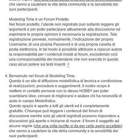
che vanno a cautelare la vita della community e la sensibilità dei
suoi partecipanti:
Modeling Time è un Forum Protetto.
Nel forum protetto, l’utente non registrato può soltanto leggere gli
argomenti e per poter partecipare attivamente alla discussione ed
esprimere le proprie opinioni è necessaria la registrazione. Tale
registrazione prevede, normalmente, l’indicazione del proprio
Username, di una propria Password e di una propria casella di
posta elettronica. In tal modo è possibile attribuire a ciascun autore
la responsabilità per i contenuti inviati ai forum, escludendo così
una corresponsabilità del moderatore che non esercita in questo
caso alcun potere sui testi inseriti.
#
Benvenuto nel forum di Modeling Time.
Questo è un sito di diffusione modellistica di tecnica e condivisione
di realizzazioni, procedure e suggerimenti. Il nostro scopo è
mettere in contatto persone con lo stesso HOBBY per poter
scambiarsi idee, cercare di migliorarsi e aiutare chi ha necessità di
aiuto in campo Modellisitco.
Questo spazio è aperto a tutti gli utenti ed è completamente
gratutito. Chiunque può leggere i contenuti del forum di
discussione mentre solo gli utenti registrati possono rispondere a
discussioni già aperte o iniziarne di nuove. Il forum è soggetto ad
alcune regole (
che una volta iscritto si da per certo avere accettato
)
che vanno a cautelare la vita della community e la sensibilità dei
suoi partecipanti: