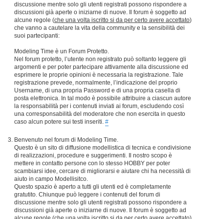
discussione mentre solo gli utenti registrati possono rispondere a
discussioni già aperte o iniziarne di nuove. Il forum è soggetto ad
alcune regole (
che una volta iscritto si da per certo avere accettato
)
che vanno a cautelare la vita della community e la sensibilità dei
suoi partecipanti:
Modeling Time è un Forum Protetto.
Nel forum protetto, l’utente non registrato può soltanto leggere gli
argomenti e per poter partecipare attivamente alla discussione ed
esprimere le proprie opinioni è necessaria la registrazione. Tale
registrazione prevede, normalmente, l’indicazione del proprio
Username, di una propria Password e di una propria casella di
posta elettronica. In tal modo è possibile attribuire a ciascun autore
la responsabilità per i contenuti inviati ai forum, escludendo così
una corresponsabilità del moderatore che non esercita in questo
caso alcun potere sui testi inseriti.
#
Benvenuto nel forum di Modeling Time.
Questo è un sito di diffusione modellistica di tecnica e condivisione
di realizzazioni, procedure e suggerimenti. Il nostro scopo è
mettere in contatto persone con lo stesso HOBBY per poter
scambiarsi idee, cercare di migliorarsi e aiutare chi ha necessità di
aiuto in campo Modellisitco.
Questo spazio è aperto a tutti gli utenti ed è completamente
gratutito. Chiunque può leggere i contenuti del forum di
discussione mentre solo gli utenti registrati possono rispondere a
discussioni già aperte o iniziarne di nuove. Il forum è soggetto ad
alcune regole (
che una volta iscritto si da per certo avere accettato
)