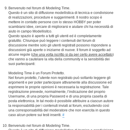
Benvenuto nel forum di Modeling Time.
Questo è un sito di diffusione modellistica di tecnica e condivisione
di realizzazioni, procedure e suggerimenti. Il nostro scopo è
mettere in contatto persone con lo stesso HOBBY per poter
scambiarsi idee, cercare di migliorarsi e aiutare chi ha necessità di
aiuto in campo Modellisitco.
Questo spazio è aperto a tutti gli utenti ed è completamente
gratutito. Chiunque può leggere i contenuti del forum di
discussione mentre solo gli utenti registrati possono rispondere a
discussioni già aperte o iniziarne di nuove. Il forum è soggetto ad
alcune regole (
che una volta iscritto si da per certo avere accettato
)
che vanno a cautelare la vita della community e la sensibilità dei
suoi partecipanti:
Modeling Time è un Forum Protetto.
Nel forum protetto, l’utente non registrato può soltanto leggere gli
argomenti e per poter partecipare attivamente alla discussione ed
esprimere le proprie opinioni è necessaria la registrazione. Tale
registrazione prevede, normalmente, l’indicazione del proprio
Username, di una propria Password e di una propria casella di
posta elettronica. In tal modo è possibile attribuire a ciascun autore
la responsabilità per i contenuti inviati ai forum, escludendo così
una corresponsabilità del moderatore che non esercita in questo
caso alcun potere sui testi inseriti.
#
Benvenuto nel forum di Modeling Time.