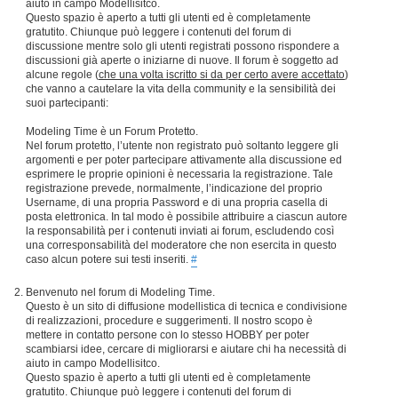
aiuto in campo Modellisitco.
Questo spazio è aperto a tutti gli utenti ed è completamente
gratutito. Chiunque può leggere i contenuti del forum di
discussione mentre solo gli utenti registrati possono rispondere a
discussioni già aperte o iniziarne di nuove. Il forum è soggetto ad
alcune regole (
che una volta iscritto si da per certo avere accettato
)
che vanno a cautelare la vita della community e la sensibilità dei
suoi partecipanti:
Modeling Time è un Forum Protetto.
Nel forum protetto, l’utente non registrato può soltanto leggere gli
argomenti e per poter partecipare attivamente alla discussione ed
esprimere le proprie opinioni è necessaria la registrazione. Tale
registrazione prevede, normalmente, l’indicazione del proprio
Username, di una propria Password e di una propria casella di
posta elettronica. In tal modo è possibile attribuire a ciascun autore
la responsabilità per i contenuti inviati ai forum, escludendo così
una corresponsabilità del moderatore che non esercita in questo
caso alcun potere sui testi inseriti.
#
Benvenuto nel forum di Modeling Time.
Questo è un sito di diffusione modellistica di tecnica e condivisione
di realizzazioni, procedure e suggerimenti. Il nostro scopo è
mettere in contatto persone con lo stesso HOBBY per poter
scambiarsi idee, cercare di migliorarsi e aiutare chi ha necessità di
aiuto in campo Modellisitco.
Questo spazio è aperto a tutti gli utenti ed è completamente
gratutito. Chiunque può leggere i contenuti del forum di