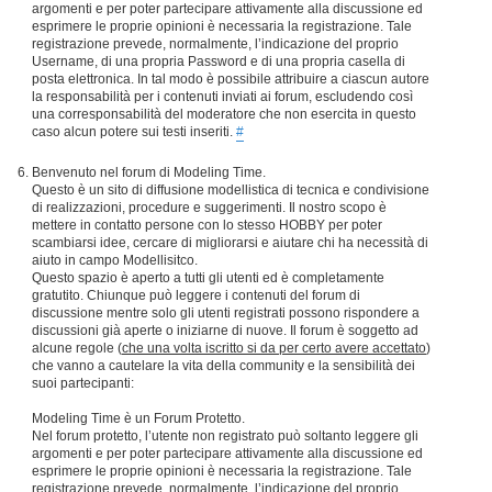
argomenti e per poter partecipare attivamente alla discussione ed
esprimere le proprie opinioni è necessaria la registrazione. Tale
registrazione prevede, normalmente, l’indicazione del proprio
Username, di una propria Password e di una propria casella di
posta elettronica. In tal modo è possibile attribuire a ciascun autore
la responsabilità per i contenuti inviati ai forum, escludendo così
una corresponsabilità del moderatore che non esercita in questo
caso alcun potere sui testi inseriti.
#
Benvenuto nel forum di Modeling Time.
Questo è un sito di diffusione modellistica di tecnica e condivisione
di realizzazioni, procedure e suggerimenti. Il nostro scopo è
mettere in contatto persone con lo stesso HOBBY per poter
scambiarsi idee, cercare di migliorarsi e aiutare chi ha necessità di
aiuto in campo Modellisitco.
Questo spazio è aperto a tutti gli utenti ed è completamente
gratutito. Chiunque può leggere i contenuti del forum di
discussione mentre solo gli utenti registrati possono rispondere a
discussioni già aperte o iniziarne di nuove. Il forum è soggetto ad
alcune regole (
che una volta iscritto si da per certo avere accettato
)
che vanno a cautelare la vita della community e la sensibilità dei
suoi partecipanti:
Modeling Time è un Forum Protetto.
Nel forum protetto, l’utente non registrato può soltanto leggere gli
argomenti e per poter partecipare attivamente alla discussione ed
esprimere le proprie opinioni è necessaria la registrazione. Tale
registrazione prevede, normalmente, l’indicazione del proprio