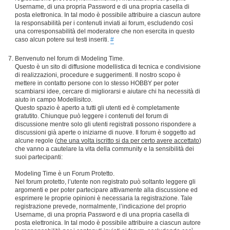
Username, di una propria Password e di una propria casella di
posta elettronica. In tal modo è possibile attribuire a ciascun autore
la responsabilità per i contenuti inviati ai forum, escludendo così
una corresponsabilità del moderatore che non esercita in questo
caso alcun potere sui testi inseriti.
#
Benvenuto nel forum di Modeling Time.
Questo è un sito di diffusione modellistica di tecnica e condivisione
di realizzazioni, procedure e suggerimenti. Il nostro scopo è
mettere in contatto persone con lo stesso HOBBY per poter
scambiarsi idee, cercare di migliorarsi e aiutare chi ha necessità di
aiuto in campo Modellisitco.
Questo spazio è aperto a tutti gli utenti ed è completamente
gratutito. Chiunque può leggere i contenuti del forum di
discussione mentre solo gli utenti registrati possono rispondere a
discussioni già aperte o iniziarne di nuove. Il forum è soggetto ad
alcune regole (
che una volta iscritto si da per certo avere accettato
)
che vanno a cautelare la vita della community e la sensibilità dei
suoi partecipanti:
Modeling Time è un Forum Protetto.
Nel forum protetto, l’utente non registrato può soltanto leggere gli
argomenti e per poter partecipare attivamente alla discussione ed
esprimere le proprie opinioni è necessaria la registrazione. Tale
registrazione prevede, normalmente, l’indicazione del proprio
Username, di una propria Password e di una propria casella di
posta elettronica. In tal modo è possibile attribuire a ciascun autore