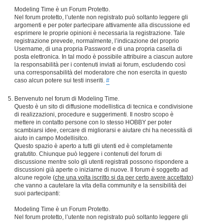
Modeling Time è un Forum Protetto.
Nel forum protetto, l’utente non registrato può soltanto leggere gli
argomenti e per poter partecipare attivamente alla discussione ed
esprimere le proprie opinioni è necessaria la registrazione. Tale
registrazione prevede, normalmente, l’indicazione del proprio
Username, di una propria Password e di una propria casella di
posta elettronica. In tal modo è possibile attribuire a ciascun autore
la responsabilità per i contenuti inviati ai forum, escludendo così
una corresponsabilità del moderatore che non esercita in questo
caso alcun potere sui testi inseriti.
#
Benvenuto nel forum di Modeling Time.
Questo è un sito di diffusione modellistica di tecnica e condivisione
di realizzazioni, procedure e suggerimenti. Il nostro scopo è
mettere in contatto persone con lo stesso HOBBY per poter
scambiarsi idee, cercare di migliorarsi e aiutare chi ha necessità di
aiuto in campo Modellisitco.
Questo spazio è aperto a tutti gli utenti ed è completamente
gratutito. Chiunque può leggere i contenuti del forum di
discussione mentre solo gli utenti registrati possono rispondere a
discussioni già aperte o iniziarne di nuove. Il forum è soggetto ad
alcune regole (
che una volta iscritto si da per certo avere accettato
)
che vanno a cautelare la vita della community e la sensibilità dei
suoi partecipanti:
Modeling Time è un Forum Protetto.
Nel forum protetto, l’utente non registrato può soltanto leggere gli