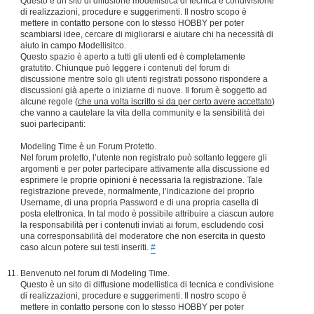
Questo è un sito di diffusione modellistica di tecnica e condivisione
di realizzazioni, procedure e suggerimenti. Il nostro scopo è
mettere in contatto persone con lo stesso HOBBY per poter
scambiarsi idee, cercare di migliorarsi e aiutare chi ha necessità di
aiuto in campo Modellisitco.
Questo spazio è aperto a tutti gli utenti ed è completamente
gratutito. Chiunque può leggere i contenuti del forum di
discussione mentre solo gli utenti registrati possono rispondere a
discussioni già aperte o iniziarne di nuove. Il forum è soggetto ad
alcune regole (
che una volta iscritto si da per certo avere accettato
)
che vanno a cautelare la vita della community e la sensibilità dei
suoi partecipanti:
Modeling Time è un Forum Protetto.
Nel forum protetto, l’utente non registrato può soltanto leggere gli
argomenti e per poter partecipare attivamente alla discussione ed
esprimere le proprie opinioni è necessaria la registrazione. Tale
registrazione prevede, normalmente, l’indicazione del proprio
Username, di una propria Password e di una propria casella di
posta elettronica. In tal modo è possibile attribuire a ciascun autore
la responsabilità per i contenuti inviati ai forum, escludendo così
una corresponsabilità del moderatore che non esercita in questo
caso alcun potere sui testi inseriti.
#
Benvenuto nel forum di Modeling Time.
Questo è un sito di diffusione modellistica di tecnica e condivisione
di realizzazioni, procedure e suggerimenti. Il nostro scopo è
mettere in contatto persone con lo stesso HOBBY per poter