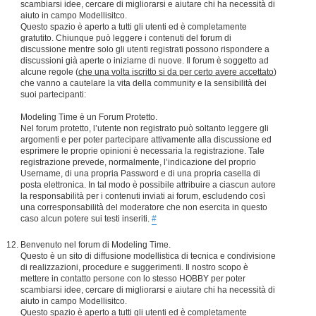
scambiarsi idee, cercare di migliorarsi e aiutare chi ha necessità di
aiuto in campo Modellisitco.
Questo spazio è aperto a tutti gli utenti ed è completamente
gratutito. Chiunque può leggere i contenuti del forum di
discussione mentre solo gli utenti registrati possono rispondere a
discussioni già aperte o iniziarne di nuove. Il forum è soggetto ad
alcune regole (
che una volta iscritto si da per certo avere accettato
)
che vanno a cautelare la vita della community e la sensibilità dei
suoi partecipanti:
Modeling Time è un Forum Protetto.
Nel forum protetto, l’utente non registrato può soltanto leggere gli
argomenti e per poter partecipare attivamente alla discussione ed
esprimere le proprie opinioni è necessaria la registrazione. Tale
registrazione prevede, normalmente, l’indicazione del proprio
Username, di una propria Password e di una propria casella di
posta elettronica. In tal modo è possibile attribuire a ciascun autore
la responsabilità per i contenuti inviati ai forum, escludendo così
una corresponsabilità del moderatore che non esercita in questo
caso alcun potere sui testi inseriti.
#
Benvenuto nel forum di Modeling Time.
Questo è un sito di diffusione modellistica di tecnica e condivisione
di realizzazioni, procedure e suggerimenti. Il nostro scopo è
mettere in contatto persone con lo stesso HOBBY per poter
scambiarsi idee, cercare di migliorarsi e aiutare chi ha necessità di
aiuto in campo Modellisitco.
Questo spazio è aperto a tutti gli utenti ed è completamente