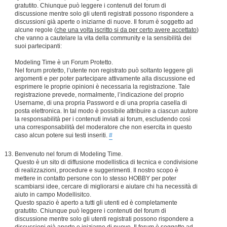
gratutito. Chiunque può leggere i contenuti del forum di
discussione mentre solo gli utenti registrati possono rispondere a
discussioni già aperte o iniziarne di nuove. Il forum è soggetto ad
alcune regole (
che una volta iscritto si da per certo avere accettato
)
che vanno a cautelare la vita della community e la sensibilità dei
suoi partecipanti:
Modeling Time è un Forum Protetto.
Nel forum protetto, l’utente non registrato può soltanto leggere gli
argomenti e per poter partecipare attivamente alla discussione ed
esprimere le proprie opinioni è necessaria la registrazione. Tale
registrazione prevede, normalmente, l’indicazione del proprio
Username, di una propria Password e di una propria casella di
posta elettronica. In tal modo è possibile attribuire a ciascun autore
la responsabilità per i contenuti inviati ai forum, escludendo così
una corresponsabilità del moderatore che non esercita in questo
caso alcun potere sui testi inseriti.
#
Benvenuto nel forum di Modeling Time.
Questo è un sito di diffusione modellistica di tecnica e condivisione
di realizzazioni, procedure e suggerimenti. Il nostro scopo è
mettere in contatto persone con lo stesso HOBBY per poter
scambiarsi idee, cercare di migliorarsi e aiutare chi ha necessità di
aiuto in campo Modellisitco.
Questo spazio è aperto a tutti gli utenti ed è completamente
gratutito. Chiunque può leggere i contenuti del forum di
discussione mentre solo gli utenti registrati possono rispondere a