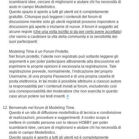
scambiarsi idee, cercare di migliorarsi e aiutare chi ha necessità di
aiuto in campo Modellisitco.
Questo spazio è aperto a tutti gli utenti ed è completamente
gratutito. Chiunque può leggere i contenuti del forum di
discussione mentre solo gli utenti registrati possono rispondere a
discussioni già aperte o iniziarne di nuove. Il forum è soggetto ad
alcune regole (
che una volta iscritto si da per certo avere accettato
)
che vanno a cautelare la vita della community e la sensibilità dei
suoi partecipanti:
Modeling Time è un Forum Protetto.
Nel forum protetto, l’utente non registrato può soltanto leggere gli
argomenti e per poter partecipare attivamente alla discussione ed
esprimere le proprie opinioni è necessaria la registrazione. Tale
registrazione prevede, normalmente, l’indicazione del proprio
Username, di una propria Password e di una propria casella di
posta elettronica. In tal modo è possibile attribuire a ciascun autore
la responsabilità per i contenuti inviati ai forum, escludendo così
una corresponsabilità del moderatore che non esercita in questo
caso alcun potere sui testi inseriti.
#
Benvenuto nel forum di Modeling Time.
Questo è un sito di diffusione modellistica di tecnica e condivisione
di realizzazioni, procedure e suggerimenti. Il nostro scopo è
mettere in contatto persone con lo stesso HOBBY per poter
scambiarsi idee, cercare di migliorarsi e aiutare chi ha necessità di
aiuto in campo Modellisitco.
Questo spazio è aperto a tutti gli utenti ed è completamente