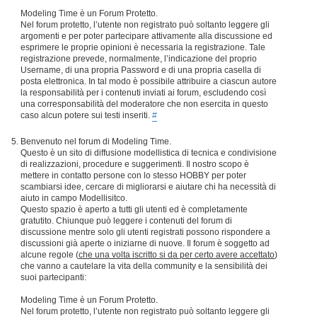
Modeling Time è un Forum Protetto.
Nel forum protetto, l’utente non registrato può soltanto leggere gli
argomenti e per poter partecipare attivamente alla discussione ed
esprimere le proprie opinioni è necessaria la registrazione. Tale
registrazione prevede, normalmente, l’indicazione del proprio
Username, di una propria Password e di una propria casella di
posta elettronica. In tal modo è possibile attribuire a ciascun autore
la responsabilità per i contenuti inviati ai forum, escludendo così
una corresponsabilità del moderatore che non esercita in questo
caso alcun potere sui testi inseriti.
#
Benvenuto nel forum di Modeling Time.
Questo è un sito di diffusione modellistica di tecnica e condivisione
di realizzazioni, procedure e suggerimenti. Il nostro scopo è
mettere in contatto persone con lo stesso HOBBY per poter
scambiarsi idee, cercare di migliorarsi e aiutare chi ha necessità di
aiuto in campo Modellisitco.
Questo spazio è aperto a tutti gli utenti ed è completamente
gratutito. Chiunque può leggere i contenuti del forum di
discussione mentre solo gli utenti registrati possono rispondere a
discussioni già aperte o iniziarne di nuove. Il forum è soggetto ad
alcune regole (
che una volta iscritto si da per certo avere accettato
)
che vanno a cautelare la vita della community e la sensibilità dei
suoi partecipanti:
Modeling Time è un Forum Protetto.
Nel forum protetto, l’utente non registrato può soltanto leggere gli