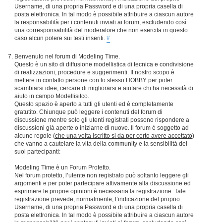
Username, di una propria Password e di una propria casella di
posta elettronica. In tal modo è possibile attribuire a ciascun autore
la responsabilità per i contenuti inviati ai forum, escludendo così
una corresponsabilità del moderatore che non esercita in questo
caso alcun potere sui testi inseriti.
#
Benvenuto nel forum di Modeling Time.
Questo è un sito di diffusione modellistica di tecnica e condivisione
di realizzazioni, procedure e suggerimenti. Il nostro scopo è
mettere in contatto persone con lo stesso HOBBY per poter
scambiarsi idee, cercare di migliorarsi e aiutare chi ha necessità di
aiuto in campo Modellisitco.
Questo spazio è aperto a tutti gli utenti ed è completamente
gratutito. Chiunque può leggere i contenuti del forum di
discussione mentre solo gli utenti registrati possono rispondere a
discussioni già aperte o iniziarne di nuove. Il forum è soggetto ad
alcune regole (
che una volta iscritto si da per certo avere accettato
)
che vanno a cautelare la vita della community e la sensibilità dei
suoi partecipanti:
Modeling Time è un Forum Protetto.
Nel forum protetto, l’utente non registrato può soltanto leggere gli
argomenti e per poter partecipare attivamente alla discussione ed
esprimere le proprie opinioni è necessaria la registrazione. Tale
registrazione prevede, normalmente, l’indicazione del proprio
Username, di una propria Password e di una propria casella di
posta elettronica. In tal modo è possibile attribuire a ciascun autore