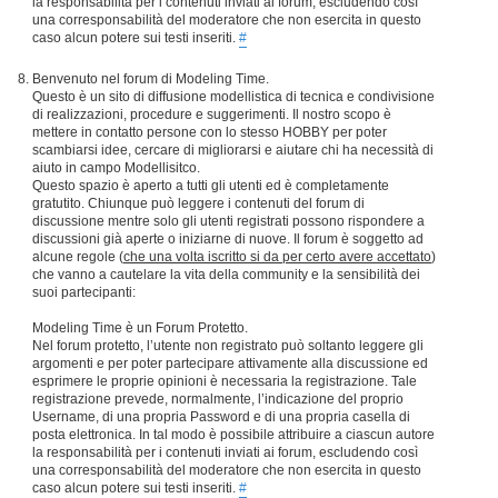
la responsabilità per i contenuti inviati ai forum, escludendo così
una corresponsabilità del moderatore che non esercita in questo
caso alcun potere sui testi inseriti.
#
Benvenuto nel forum di Modeling Time.
Questo è un sito di diffusione modellistica di tecnica e condivisione
di realizzazioni, procedure e suggerimenti. Il nostro scopo è
mettere in contatto persone con lo stesso HOBBY per poter
scambiarsi idee, cercare di migliorarsi e aiutare chi ha necessità di
aiuto in campo Modellisitco.
Questo spazio è aperto a tutti gli utenti ed è completamente
gratutito. Chiunque può leggere i contenuti del forum di
discussione mentre solo gli utenti registrati possono rispondere a
discussioni già aperte o iniziarne di nuove. Il forum è soggetto ad
alcune regole (
che una volta iscritto si da per certo avere accettato
)
che vanno a cautelare la vita della community e la sensibilità dei
suoi partecipanti:
Modeling Time è un Forum Protetto.
Nel forum protetto, l’utente non registrato può soltanto leggere gli
argomenti e per poter partecipare attivamente alla discussione ed
esprimere le proprie opinioni è necessaria la registrazione. Tale
registrazione prevede, normalmente, l’indicazione del proprio
Username, di una propria Password e di una propria casella di
posta elettronica. In tal modo è possibile attribuire a ciascun autore
la responsabilità per i contenuti inviati ai forum, escludendo così
una corresponsabilità del moderatore che non esercita in questo
caso alcun potere sui testi inseriti.
#