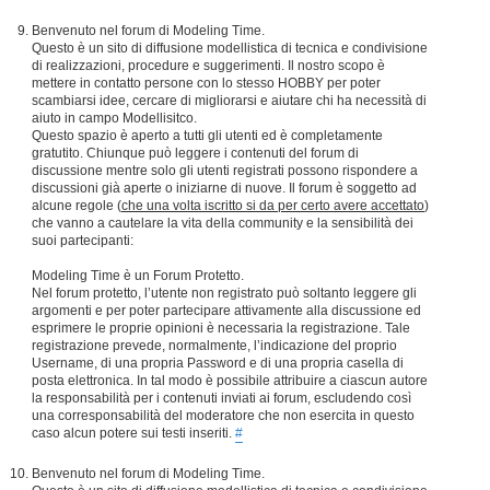
Benvenuto nel forum di Modeling Time.
Questo è un sito di diffusione modellistica di tecnica e condivisione
di realizzazioni, procedure e suggerimenti. Il nostro scopo è
mettere in contatto persone con lo stesso HOBBY per poter
scambiarsi idee, cercare di migliorarsi e aiutare chi ha necessità di
aiuto in campo Modellisitco.
Questo spazio è aperto a tutti gli utenti ed è completamente
gratutito. Chiunque può leggere i contenuti del forum di
discussione mentre solo gli utenti registrati possono rispondere a
discussioni già aperte o iniziarne di nuove. Il forum è soggetto ad
alcune regole (
che una volta iscritto si da per certo avere accettato
)
che vanno a cautelare la vita della community e la sensibilità dei
suoi partecipanti:
Modeling Time è un Forum Protetto.
Nel forum protetto, l’utente non registrato può soltanto leggere gli
argomenti e per poter partecipare attivamente alla discussione ed
esprimere le proprie opinioni è necessaria la registrazione. Tale
registrazione prevede, normalmente, l’indicazione del proprio
Username, di una propria Password e di una propria casella di
posta elettronica. In tal modo è possibile attribuire a ciascun autore
la responsabilità per i contenuti inviati ai forum, escludendo così
una corresponsabilità del moderatore che non esercita in questo
caso alcun potere sui testi inseriti.
#
Benvenuto nel forum di Modeling Time.