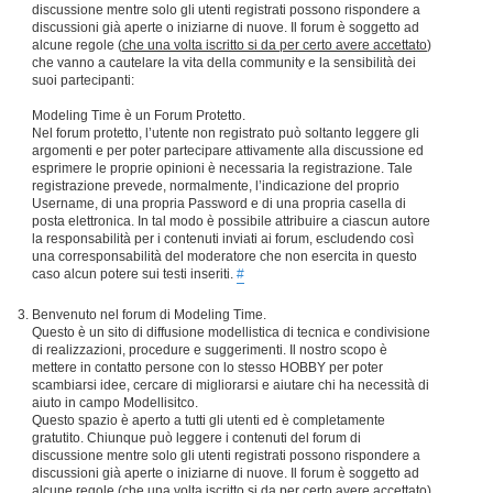
discussione mentre solo gli utenti registrati possono rispondere a
discussioni già aperte o iniziarne di nuove. Il forum è soggetto ad
alcune regole (
che una volta iscritto si da per certo avere accettato
)
che vanno a cautelare la vita della community e la sensibilità dei
suoi partecipanti:
Modeling Time è un Forum Protetto.
Nel forum protetto, l’utente non registrato può soltanto leggere gli
argomenti e per poter partecipare attivamente alla discussione ed
esprimere le proprie opinioni è necessaria la registrazione. Tale
registrazione prevede, normalmente, l’indicazione del proprio
Username, di una propria Password e di una propria casella di
posta elettronica. In tal modo è possibile attribuire a ciascun autore
la responsabilità per i contenuti inviati ai forum, escludendo così
una corresponsabilità del moderatore che non esercita in questo
caso alcun potere sui testi inseriti.
#
Benvenuto nel forum di Modeling Time.
Questo è un sito di diffusione modellistica di tecnica e condivisione
di realizzazioni, procedure e suggerimenti. Il nostro scopo è
mettere in contatto persone con lo stesso HOBBY per poter
scambiarsi idee, cercare di migliorarsi e aiutare chi ha necessità di
aiuto in campo Modellisitco.
Questo spazio è aperto a tutti gli utenti ed è completamente
gratutito. Chiunque può leggere i contenuti del forum di
discussione mentre solo gli utenti registrati possono rispondere a
discussioni già aperte o iniziarne di nuove. Il forum è soggetto ad
alcune regole (
che una volta iscritto si da per certo avere accettato
)