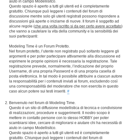
aiuto in campo Modellisitco.
Questo spazio è aperto a tutti gli utenti ed è completamente
gratutito. Chiunque può leggere i contenuti del forum di
discussione mentre solo gli utenti registrati possono rispondere a
discussioni già aperte o iniziarne di nuove. Il forum è soggetto ad
alcune regole (
che una volta iscritto si da per certo avere accettato
)
che vanno a cautelare la vita della community e la sensibilità dei
suoi partecipanti:
Modeling Time è un Forum Protetto.
Nel forum protetto, l’utente non registrato può soltanto leggere gli
argomenti e per poter partecipare attivamente alla discussione ed
esprimere le proprie opinioni è necessaria la registrazione. Tale
registrazione prevede, normalmente, l’indicazione del proprio
Username, di una propria Password e di una propria casella di
posta elettronica. In tal modo è possibile attribuire a ciascun autore
la responsabilità per i contenuti inviati ai forum, escludendo così
una corresponsabilità del moderatore che non esercita in questo
caso alcun potere sui testi inseriti.
#
Benvenuto nel forum di Modeling Time.
Questo è un sito di diffusione modellistica di tecnica e condivisione
di realizzazioni, procedure e suggerimenti. Il nostro scopo è
mettere in contatto persone con lo stesso HOBBY per poter
scambiarsi idee, cercare di migliorarsi e aiutare chi ha necessità di
aiuto in campo Modellisitco.
Questo spazio è aperto a tutti gli utenti ed è completamente
gratutito. Chiunque può leggere i contenuti del forum di