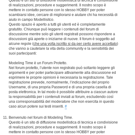
Questo è un sito di diffusione modellistica di tecnica e condivisione
di realizzazioni, procedure e suggerimenti. Il nostro scopo è
mettere in contatto persone con lo stesso HOBBY per poter
scambiarsi idee, cercare di migliorarsi e aiutare chi ha necessità di
aiuto in campo Modellisitco.
Questo spazio è aperto a tutti gli utenti ed è completamente
gratutito. Chiunque può leggere i contenuti del forum di
discussione mentre solo gli utenti registrati possono rispondere a
discussioni già aperte o iniziarne di nuove. Il forum è soggetto ad
alcune regole (
che una volta iscritto si da per certo avere accettato
)
che vanno a cautelare la vita della community e la sensibilità dei
suoi partecipanti:
Modeling Time è un Forum Protetto.
Nel forum protetto, l’utente non registrato può soltanto leggere gli
argomenti e per poter partecipare attivamente alla discussione ed
esprimere le proprie opinioni è necessaria la registrazione. Tale
registrazione prevede, normalmente, l’indicazione del proprio
Username, di una propria Password e di una propria casella di
posta elettronica. In tal modo è possibile attribuire a ciascun autore
la responsabilità per i contenuti inviati ai forum, escludendo così
una corresponsabilità del moderatore che non esercita in questo
caso alcun potere sui testi inseriti.
#
Benvenuto nel forum di Modeling Time.
Questo è un sito di diffusione modellistica di tecnica e condivisione
di realizzazioni, procedure e suggerimenti. Il nostro scopo è
mettere in contatto persone con lo stesso HOBBY per poter