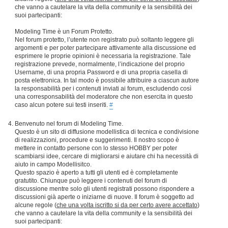
che vanno a cautelare la vita della community e la sensibilità dei
suoi partecipanti:
Modeling Time è un Forum Protetto.
Nel forum protetto, l’utente non registrato può soltanto leggere gli
argomenti e per poter partecipare attivamente alla discussione ed
esprimere le proprie opinioni è necessaria la registrazione. Tale
registrazione prevede, normalmente, l’indicazione del proprio
Username, di una propria Password e di una propria casella di
posta elettronica. In tal modo è possibile attribuire a ciascun autore
la responsabilità per i contenuti inviati ai forum, escludendo così
una corresponsabilità del moderatore che non esercita in questo
caso alcun potere sui testi inseriti.
#
Benvenuto nel forum di Modeling Time.
Questo è un sito di diffusione modellistica di tecnica e condivisione
di realizzazioni, procedure e suggerimenti. Il nostro scopo è
mettere in contatto persone con lo stesso HOBBY per poter
scambiarsi idee, cercare di migliorarsi e aiutare chi ha necessità di
aiuto in campo Modellisitco.
Questo spazio è aperto a tutti gli utenti ed è completamente
gratutito. Chiunque può leggere i contenuti del forum di
discussione mentre solo gli utenti registrati possono rispondere a
discussioni già aperte o iniziarne di nuove. Il forum è soggetto ad
alcune regole (
che una volta iscritto si da per certo avere accettato
)
che vanno a cautelare la vita della community e la sensibilità dei
suoi partecipanti: