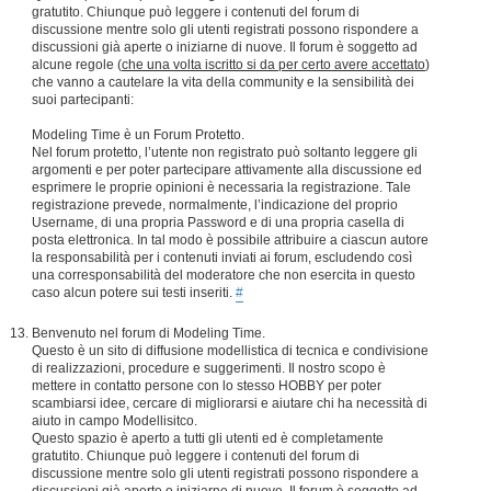
gratutito. Chiunque può leggere i contenuti del forum di
discussione mentre solo gli utenti registrati possono rispondere a
discussioni già aperte o iniziarne di nuove. Il forum è soggetto ad
alcune regole (
che una volta iscritto si da per certo avere accettato
)
che vanno a cautelare la vita della community e la sensibilità dei
suoi partecipanti:
Modeling Time è un Forum Protetto.
Nel forum protetto, l’utente non registrato può soltanto leggere gli
argomenti e per poter partecipare attivamente alla discussione ed
esprimere le proprie opinioni è necessaria la registrazione. Tale
registrazione prevede, normalmente, l’indicazione del proprio
Username, di una propria Password e di una propria casella di
posta elettronica. In tal modo è possibile attribuire a ciascun autore
la responsabilità per i contenuti inviati ai forum, escludendo così
una corresponsabilità del moderatore che non esercita in questo
caso alcun potere sui testi inseriti.
#
Benvenuto nel forum di Modeling Time.
Questo è un sito di diffusione modellistica di tecnica e condivisione
di realizzazioni, procedure e suggerimenti. Il nostro scopo è
mettere in contatto persone con lo stesso HOBBY per poter
scambiarsi idee, cercare di migliorarsi e aiutare chi ha necessità di
aiuto in campo Modellisitco.
Questo spazio è aperto a tutti gli utenti ed è completamente
gratutito. Chiunque può leggere i contenuti del forum di
discussione mentre solo gli utenti registrati possono rispondere a