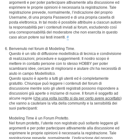
argomenti e per poter partecipare attivamente alla discussione ed
esprimere le proprie opinioni è necessaria la registrazione. Tale
registrazione prevede, normalmente, l’indicazione del proprio
Username, di una propria Password e di una propria casella di
posta elettronica. In tal modo è possibile attribuire a ciascun autore
la responsabilità per i contenuti inviati ai forum, escludendo così
una corresponsabilità del moderatore che non esercita in questo
caso alcun potere sui testi inseriti.
#
Benvenuto nel forum di Modeling Time.
Questo è un sito di diffusione modellistica di tecnica e condivisione
di realizzazioni, procedure e suggerimenti. Il nostro scopo è
mettere in contatto persone con lo stesso HOBBY per poter
scambiarsi idee, cercare di migliorarsi e aiutare chi ha necessità di
aiuto in campo Modellisitco.
Questo spazio è aperto a tutti gli utenti ed è completamente
gratutito. Chiunque può leggere i contenuti del forum di
discussione mentre solo gli utenti registrati possono rispondere a
discussioni già aperte o iniziarne di nuove. Il forum è soggetto ad
alcune regole (
che una volta iscritto si da per certo avere accettato
)
che vanno a cautelare la vita della community e la sensibilità dei
suoi partecipanti:
Modeling Time è un Forum Protetto.
Nel forum protetto, l’utente non registrato può soltanto leggere gli
argomenti e per poter partecipare attivamente alla discussione ed
esprimere le proprie opinioni è necessaria la registrazione. Tale
registrazione prevede, normalmente, l’indicazione del proprio