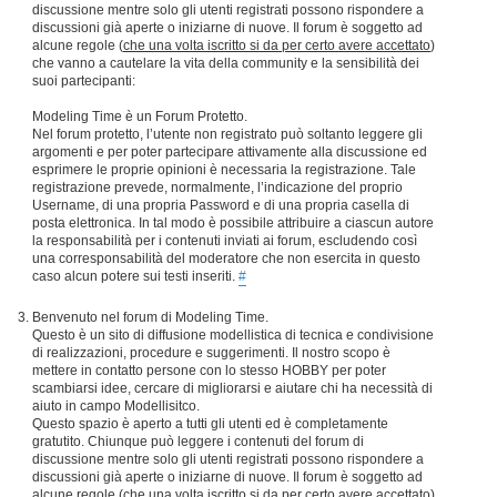
discussione mentre solo gli utenti registrati possono rispondere a
discussioni già aperte o iniziarne di nuove. Il forum è soggetto ad
alcune regole (
che una volta iscritto si da per certo avere accettato
)
che vanno a cautelare la vita della community e la sensibilità dei
suoi partecipanti:
Modeling Time è un Forum Protetto.
Nel forum protetto, l’utente non registrato può soltanto leggere gli
argomenti e per poter partecipare attivamente alla discussione ed
esprimere le proprie opinioni è necessaria la registrazione. Tale
registrazione prevede, normalmente, l’indicazione del proprio
Username, di una propria Password e di una propria casella di
posta elettronica. In tal modo è possibile attribuire a ciascun autore
la responsabilità per i contenuti inviati ai forum, escludendo così
una corresponsabilità del moderatore che non esercita in questo
caso alcun potere sui testi inseriti.
#
Benvenuto nel forum di Modeling Time.
Questo è un sito di diffusione modellistica di tecnica e condivisione
di realizzazioni, procedure e suggerimenti. Il nostro scopo è
mettere in contatto persone con lo stesso HOBBY per poter
scambiarsi idee, cercare di migliorarsi e aiutare chi ha necessità di
aiuto in campo Modellisitco.
Questo spazio è aperto a tutti gli utenti ed è completamente
gratutito. Chiunque può leggere i contenuti del forum di
discussione mentre solo gli utenti registrati possono rispondere a
discussioni già aperte o iniziarne di nuove. Il forum è soggetto ad
alcune regole (
che una volta iscritto si da per certo avere accettato
)