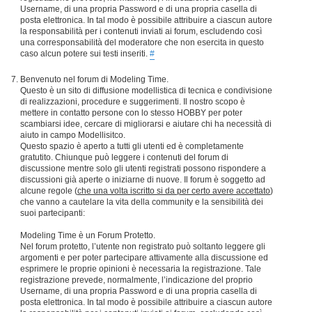
Username, di una propria Password e di una propria casella di
posta elettronica. In tal modo è possibile attribuire a ciascun autore
la responsabilità per i contenuti inviati ai forum, escludendo così
una corresponsabilità del moderatore che non esercita in questo
caso alcun potere sui testi inseriti.
#
Benvenuto nel forum di Modeling Time.
Questo è un sito di diffusione modellistica di tecnica e condivisione
di realizzazioni, procedure e suggerimenti. Il nostro scopo è
mettere in contatto persone con lo stesso HOBBY per poter
scambiarsi idee, cercare di migliorarsi e aiutare chi ha necessità di
aiuto in campo Modellisitco.
Questo spazio è aperto a tutti gli utenti ed è completamente
gratutito. Chiunque può leggere i contenuti del forum di
discussione mentre solo gli utenti registrati possono rispondere a
discussioni già aperte o iniziarne di nuove. Il forum è soggetto ad
alcune regole (
che una volta iscritto si da per certo avere accettato
)
che vanno a cautelare la vita della community e la sensibilità dei
suoi partecipanti:
Modeling Time è un Forum Protetto.
Nel forum protetto, l’utente non registrato può soltanto leggere gli
argomenti e per poter partecipare attivamente alla discussione ed
esprimere le proprie opinioni è necessaria la registrazione. Tale
registrazione prevede, normalmente, l’indicazione del proprio
Username, di una propria Password e di una propria casella di
posta elettronica. In tal modo è possibile attribuire a ciascun autore