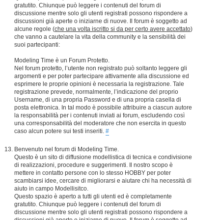
gratutito. Chiunque può leggere i contenuti del forum di
discussione mentre solo gli utenti registrati possono rispondere a
discussioni già aperte o iniziarne di nuove. Il forum è soggetto ad
alcune regole (
che una volta iscritto si da per certo avere accettato
)
che vanno a cautelare la vita della community e la sensibilità dei
suoi partecipanti:
Modeling Time è un Forum Protetto.
Nel forum protetto, l’utente non registrato può soltanto leggere gli
argomenti e per poter partecipare attivamente alla discussione ed
esprimere le proprie opinioni è necessaria la registrazione. Tale
registrazione prevede, normalmente, l’indicazione del proprio
Username, di una propria Password e di una propria casella di
posta elettronica. In tal modo è possibile attribuire a ciascun autore
la responsabilità per i contenuti inviati ai forum, escludendo così
una corresponsabilità del moderatore che non esercita in questo
caso alcun potere sui testi inseriti.
#
Benvenuto nel forum di Modeling Time.
Questo è un sito di diffusione modellistica di tecnica e condivisione
di realizzazioni, procedure e suggerimenti. Il nostro scopo è
mettere in contatto persone con lo stesso HOBBY per poter
scambiarsi idee, cercare di migliorarsi e aiutare chi ha necessità di
aiuto in campo Modellisitco.
Questo spazio è aperto a tutti gli utenti ed è completamente
gratutito. Chiunque può leggere i contenuti del forum di
discussione mentre solo gli utenti registrati possono rispondere a