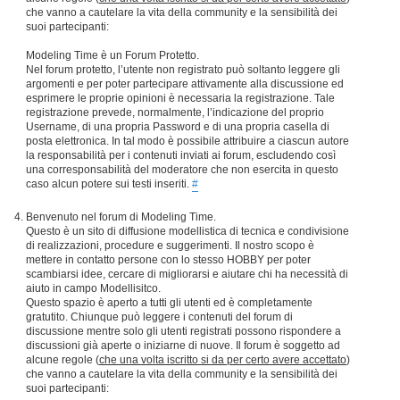
che vanno a cautelare la vita della community e la sensibilità dei
suoi partecipanti:
Modeling Time è un Forum Protetto.
Nel forum protetto, l’utente non registrato può soltanto leggere gli
argomenti e per poter partecipare attivamente alla discussione ed
esprimere le proprie opinioni è necessaria la registrazione. Tale
registrazione prevede, normalmente, l’indicazione del proprio
Username, di una propria Password e di una propria casella di
posta elettronica. In tal modo è possibile attribuire a ciascun autore
la responsabilità per i contenuti inviati ai forum, escludendo così
una corresponsabilità del moderatore che non esercita in questo
caso alcun potere sui testi inseriti.
#
Benvenuto nel forum di Modeling Time.
Questo è un sito di diffusione modellistica di tecnica e condivisione
di realizzazioni, procedure e suggerimenti. Il nostro scopo è
mettere in contatto persone con lo stesso HOBBY per poter
scambiarsi idee, cercare di migliorarsi e aiutare chi ha necessità di
aiuto in campo Modellisitco.
Questo spazio è aperto a tutti gli utenti ed è completamente
gratutito. Chiunque può leggere i contenuti del forum di
discussione mentre solo gli utenti registrati possono rispondere a
discussioni già aperte o iniziarne di nuove. Il forum è soggetto ad
alcune regole (
che una volta iscritto si da per certo avere accettato
)
che vanno a cautelare la vita della community e la sensibilità dei
suoi partecipanti: