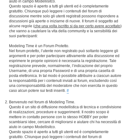
aiuto in campo Modellisitco.
Questo spazio è aperto a tutti gli utenti ed è completamente
gratutito. Chiunque può leggere i contenuti del forum di
discussione mentre solo gli utenti registrati possono rispondere a
discussioni già aperte o iniziarne di nuove. Il forum è soggetto ad
alcune regole (
che una volta iscritto si da per certo avere accettato
)
che vanno a cautelare la vita della community e la sensibilità dei
suoi partecipanti:
Modeling Time è un Forum Protetto.
Nel forum protetto, l’utente non registrato può soltanto leggere gli
argomenti e per poter partecipare attivamente alla discussione ed
esprimere le proprie opinioni è necessaria la registrazione. Tale
registrazione prevede, normalmente, l’indicazione del proprio
Username, di una propria Password e di una propria casella di
posta elettronica. In tal modo è possibile attribuire a ciascun autore
la responsabilità per i contenuti inviati ai forum, escludendo così
una corresponsabilità del moderatore che non esercita in questo
caso alcun potere sui testi inseriti.
#
Benvenuto nel forum di Modeling Time.
Questo è un sito di diffusione modellistica di tecnica e condivisione
di realizzazioni, procedure e suggerimenti. Il nostro scopo è
mettere in contatto persone con lo stesso HOBBY per poter
scambiarsi idee, cercare di migliorarsi e aiutare chi ha necessità di
aiuto in campo Modellisitco.
Questo spazio è aperto a tutti gli utenti ed è completamente
gratutito. Chiunque può leggere i contenuti del forum di