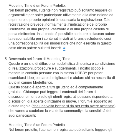
Modeling Time è un Forum Protetto.
Nel forum protetto, l’utente non registrato può soltanto leggere gli
argomenti e per poter partecipare attivamente alla discussione ed
esprimere le proprie opinioni è necessaria la registrazione. Tale
registrazione prevede, normalmente, l’indicazione del proprio
Username, di una propria Password e di una propria casella di
posta elettronica. In tal modo è possibile attribuire a ciascun autore
la responsabilità per i contenuti inviati ai forum, escludendo così
una corresponsabilità del moderatore che non esercita in questo
caso alcun potere sui testi inseriti.
#
Benvenuto nel forum di Modeling Time.
Questo è un sito di diffusione modellistica di tecnica e condivisione
di realizzazioni, procedure e suggerimenti. Il nostro scopo è
mettere in contatto persone con lo stesso HOBBY per poter
scambiarsi idee, cercare di migliorarsi e aiutare chi ha necessità di
aiuto in campo Modellisitco.
Questo spazio è aperto a tutti gli utenti ed è completamente
gratutito. Chiunque può leggere i contenuti del forum di
discussione mentre solo gli utenti registrati possono rispondere a
discussioni già aperte o iniziarne di nuove. Il forum è soggetto ad
alcune regole (
che una volta iscritto si da per certo avere accettato
)
che vanno a cautelare la vita della community e la sensibilità dei
suoi partecipanti:
Modeling Time è un Forum Protetto.
Nel forum protetto, l’utente non registrato può soltanto leggere gli