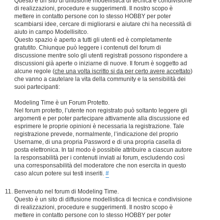
Questo è un sito di diffusione modellistica di tecnica e condivisione
di realizzazioni, procedure e suggerimenti. Il nostro scopo è
mettere in contatto persone con lo stesso HOBBY per poter
scambiarsi idee, cercare di migliorarsi e aiutare chi ha necessità di
aiuto in campo Modellisitco.
Questo spazio è aperto a tutti gli utenti ed è completamente
gratutito. Chiunque può leggere i contenuti del forum di
discussione mentre solo gli utenti registrati possono rispondere a
discussioni già aperte o iniziarne di nuove. Il forum è soggetto ad
alcune regole (
che una volta iscritto si da per certo avere accettato
)
che vanno a cautelare la vita della community e la sensibilità dei
suoi partecipanti:
Modeling Time è un Forum Protetto.
Nel forum protetto, l’utente non registrato può soltanto leggere gli
argomenti e per poter partecipare attivamente alla discussione ed
esprimere le proprie opinioni è necessaria la registrazione. Tale
registrazione prevede, normalmente, l’indicazione del proprio
Username, di una propria Password e di una propria casella di
posta elettronica. In tal modo è possibile attribuire a ciascun autore
la responsabilità per i contenuti inviati ai forum, escludendo così
una corresponsabilità del moderatore che non esercita in questo
caso alcun potere sui testi inseriti.
#
Benvenuto nel forum di Modeling Time.
Questo è un sito di diffusione modellistica di tecnica e condivisione
di realizzazioni, procedure e suggerimenti. Il nostro scopo è
mettere in contatto persone con lo stesso HOBBY per poter