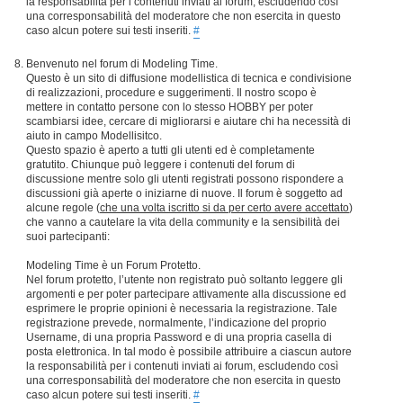
la responsabilità per i contenuti inviati ai forum, escludendo così
una corresponsabilità del moderatore che non esercita in questo
caso alcun potere sui testi inseriti.
#
Benvenuto nel forum di Modeling Time.
Questo è un sito di diffusione modellistica di tecnica e condivisione
di realizzazioni, procedure e suggerimenti. Il nostro scopo è
mettere in contatto persone con lo stesso HOBBY per poter
scambiarsi idee, cercare di migliorarsi e aiutare chi ha necessità di
aiuto in campo Modellisitco.
Questo spazio è aperto a tutti gli utenti ed è completamente
gratutito. Chiunque può leggere i contenuti del forum di
discussione mentre solo gli utenti registrati possono rispondere a
discussioni già aperte o iniziarne di nuove. Il forum è soggetto ad
alcune regole (
che una volta iscritto si da per certo avere accettato
)
che vanno a cautelare la vita della community e la sensibilità dei
suoi partecipanti:
Modeling Time è un Forum Protetto.
Nel forum protetto, l’utente non registrato può soltanto leggere gli
argomenti e per poter partecipare attivamente alla discussione ed
esprimere le proprie opinioni è necessaria la registrazione. Tale
registrazione prevede, normalmente, l’indicazione del proprio
Username, di una propria Password e di una propria casella di
posta elettronica. In tal modo è possibile attribuire a ciascun autore
la responsabilità per i contenuti inviati ai forum, escludendo così
una corresponsabilità del moderatore che non esercita in questo
caso alcun potere sui testi inseriti.
#