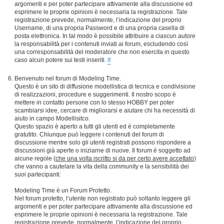
argomenti e per poter partecipare attivamente alla discussione ed
esprimere le proprie opinioni è necessaria la registrazione. Tale
registrazione prevede, normalmente, l’indicazione del proprio
Username, di una propria Password e di una propria casella di
posta elettronica. In tal modo è possibile attribuire a ciascun autore
la responsabilità per i contenuti inviati ai forum, escludendo così
una corresponsabilità del moderatore che non esercita in questo
caso alcun potere sui testi inseriti.
#
Benvenuto nel forum di Modeling Time.
Questo è un sito di diffusione modellistica di tecnica e condivisione
di realizzazioni, procedure e suggerimenti. Il nostro scopo è
mettere in contatto persone con lo stesso HOBBY per poter
scambiarsi idee, cercare di migliorarsi e aiutare chi ha necessità di
aiuto in campo Modellisitco.
Questo spazio è aperto a tutti gli utenti ed è completamente
gratutito. Chiunque può leggere i contenuti del forum di
discussione mentre solo gli utenti registrati possono rispondere a
discussioni già aperte o iniziarne di nuove. Il forum è soggetto ad
alcune regole (
che una volta iscritto si da per certo avere accettato
)
che vanno a cautelare la vita della community e la sensibilità dei
suoi partecipanti:
Modeling Time è un Forum Protetto.
Nel forum protetto, l’utente non registrato può soltanto leggere gli
argomenti e per poter partecipare attivamente alla discussione ed
esprimere le proprie opinioni è necessaria la registrazione. Tale
registrazione prevede, normalmente, l’indicazione del proprio