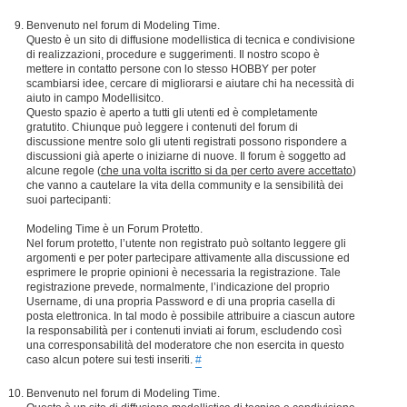
Benvenuto nel forum di Modeling Time.
Questo è un sito di diffusione modellistica di tecnica e condivisione
di realizzazioni, procedure e suggerimenti. Il nostro scopo è
mettere in contatto persone con lo stesso HOBBY per poter
scambiarsi idee, cercare di migliorarsi e aiutare chi ha necessità di
aiuto in campo Modellisitco.
Questo spazio è aperto a tutti gli utenti ed è completamente
gratutito. Chiunque può leggere i contenuti del forum di
discussione mentre solo gli utenti registrati possono rispondere a
discussioni già aperte o iniziarne di nuove. Il forum è soggetto ad
alcune regole (
che una volta iscritto si da per certo avere accettato
)
che vanno a cautelare la vita della community e la sensibilità dei
suoi partecipanti:
Modeling Time è un Forum Protetto.
Nel forum protetto, l’utente non registrato può soltanto leggere gli
argomenti e per poter partecipare attivamente alla discussione ed
esprimere le proprie opinioni è necessaria la registrazione. Tale
registrazione prevede, normalmente, l’indicazione del proprio
Username, di una propria Password e di una propria casella di
posta elettronica. In tal modo è possibile attribuire a ciascun autore
la responsabilità per i contenuti inviati ai forum, escludendo così
una corresponsabilità del moderatore che non esercita in questo
caso alcun potere sui testi inseriti.
#
Benvenuto nel forum di Modeling Time.