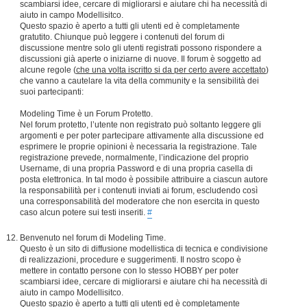
scambiarsi idee, cercare di migliorarsi e aiutare chi ha necessità di
aiuto in campo Modellisitco.
Questo spazio è aperto a tutti gli utenti ed è completamente
gratutito. Chiunque può leggere i contenuti del forum di
discussione mentre solo gli utenti registrati possono rispondere a
discussioni già aperte o iniziarne di nuove. Il forum è soggetto ad
alcune regole (
che una volta iscritto si da per certo avere accettato
)
che vanno a cautelare la vita della community e la sensibilità dei
suoi partecipanti:
Modeling Time è un Forum Protetto.
Nel forum protetto, l’utente non registrato può soltanto leggere gli
argomenti e per poter partecipare attivamente alla discussione ed
esprimere le proprie opinioni è necessaria la registrazione. Tale
registrazione prevede, normalmente, l’indicazione del proprio
Username, di una propria Password e di una propria casella di
posta elettronica. In tal modo è possibile attribuire a ciascun autore
la responsabilità per i contenuti inviati ai forum, escludendo così
una corresponsabilità del moderatore che non esercita in questo
caso alcun potere sui testi inseriti.
#
Benvenuto nel forum di Modeling Time.
Questo è un sito di diffusione modellistica di tecnica e condivisione
di realizzazioni, procedure e suggerimenti. Il nostro scopo è
mettere in contatto persone con lo stesso HOBBY per poter
scambiarsi idee, cercare di migliorarsi e aiutare chi ha necessità di
aiuto in campo Modellisitco.
Questo spazio è aperto a tutti gli utenti ed è completamente