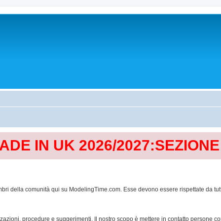
MADE IN UK 2026/2027:SEZION
mbri della comunità qui su ModelingTime.com. Esse devono essere rispettate da tutti al
lizzazioni, procedure e suggerimenti. Il nostro scopo è mettere in contatto persone 