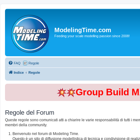
ModelingTime.com
Feeding your scale modelling passion since 2008!
FAQ
Regole
Indice
Regole
Group Build 
Regole del Forum
Queste regole sono comunicati atti a chiarire le varie responsabilità di tutti i me
membri della community.
Benvenuto nel forum di Modeling Time.
Questo è un sito di diffusione modellistica di tecnica e condivisione di rea