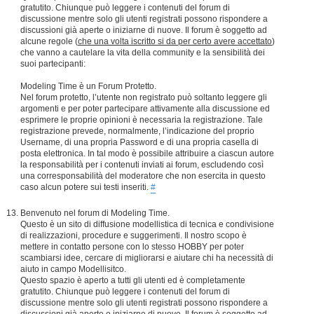
gratutito. Chiunque può leggere i contenuti del forum di
discussione mentre solo gli utenti registrati possono rispondere a
discussioni già aperte o iniziarne di nuove. Il forum è soggetto ad
alcune regole (
che una volta iscritto si da per certo avere accettato
)
che vanno a cautelare la vita della community e la sensibilità dei
suoi partecipanti:
Modeling Time è un Forum Protetto.
Nel forum protetto, l’utente non registrato può soltanto leggere gli
argomenti e per poter partecipare attivamente alla discussione ed
esprimere le proprie opinioni è necessaria la registrazione. Tale
registrazione prevede, normalmente, l’indicazione del proprio
Username, di una propria Password e di una propria casella di
posta elettronica. In tal modo è possibile attribuire a ciascun autore
la responsabilità per i contenuti inviati ai forum, escludendo così
una corresponsabilità del moderatore che non esercita in questo
caso alcun potere sui testi inseriti.
#
Benvenuto nel forum di Modeling Time.
Questo è un sito di diffusione modellistica di tecnica e condivisione
di realizzazioni, procedure e suggerimenti. Il nostro scopo è
mettere in contatto persone con lo stesso HOBBY per poter
scambiarsi idee, cercare di migliorarsi e aiutare chi ha necessità di
aiuto in campo Modellisitco.
Questo spazio è aperto a tutti gli utenti ed è completamente
gratutito. Chiunque può leggere i contenuti del forum di
discussione mentre solo gli utenti registrati possono rispondere a