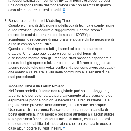
la responsabilità per i contenuti inviati ai forum, escludendo così
una corresponsabilità del moderatore che non esercita in questo
caso alcun potere sui testi inseriti.
#
Benvenuto nel forum di Modeling Time.
Questo è un sito di diffusione modellistica di tecnica e condivisione
di realizzazioni, procedure e suggerimenti. Il nostro scopo è
mettere in contatto persone con lo stesso HOBBY per poter
scambiarsi idee, cercare di migliorarsi e aiutare chi ha necessità di
aiuto in campo Modellisitco.
Questo spazio è aperto a tutti gli utenti ed è completamente
gratutito. Chiunque può leggere i contenuti del forum di
discussione mentre solo gli utenti registrati possono rispondere a
discussioni già aperte o iniziarne di nuove. Il forum è soggetto ad
alcune regole (
che una volta iscritto si da per certo avere accettato
)
che vanno a cautelare la vita della community e la sensibilità dei
suoi partecipanti:
Modeling Time è un Forum Protetto.
Nel forum protetto, l’utente non registrato può soltanto leggere gli
argomenti e per poter partecipare attivamente alla discussione ed
esprimere le proprie opinioni è necessaria la registrazione. Tale
registrazione prevede, normalmente, l’indicazione del proprio
Username, di una propria Password e di una propria casella di
posta elettronica. In tal modo è possibile attribuire a ciascun autore
la responsabilità per i contenuti inviati ai forum, escludendo così
una corresponsabilità del moderatore che non esercita in questo
caso alcun potere sui testi inseriti.
#