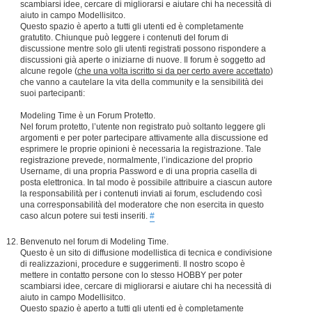
scambiarsi idee, cercare di migliorarsi e aiutare chi ha necessità di
aiuto in campo Modellisitco.
Questo spazio è aperto a tutti gli utenti ed è completamente
gratutito. Chiunque può leggere i contenuti del forum di
discussione mentre solo gli utenti registrati possono rispondere a
discussioni già aperte o iniziarne di nuove. Il forum è soggetto ad
alcune regole (
che una volta iscritto si da per certo avere accettato
)
che vanno a cautelare la vita della community e la sensibilità dei
suoi partecipanti:
Modeling Time è un Forum Protetto.
Nel forum protetto, l’utente non registrato può soltanto leggere gli
argomenti e per poter partecipare attivamente alla discussione ed
esprimere le proprie opinioni è necessaria la registrazione. Tale
registrazione prevede, normalmente, l’indicazione del proprio
Username, di una propria Password e di una propria casella di
posta elettronica. In tal modo è possibile attribuire a ciascun autore
la responsabilità per i contenuti inviati ai forum, escludendo così
una corresponsabilità del moderatore che non esercita in questo
caso alcun potere sui testi inseriti.
#
Benvenuto nel forum di Modeling Time.
Questo è un sito di diffusione modellistica di tecnica e condivisione
di realizzazioni, procedure e suggerimenti. Il nostro scopo è
mettere in contatto persone con lo stesso HOBBY per poter
scambiarsi idee, cercare di migliorarsi e aiutare chi ha necessità di
aiuto in campo Modellisitco.
Questo spazio è aperto a tutti gli utenti ed è completamente