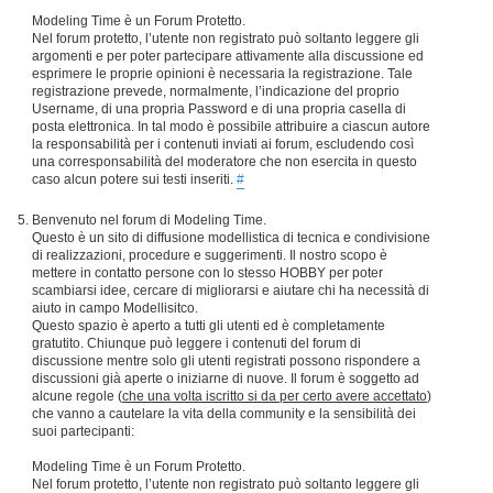
Modeling Time è un Forum Protetto.
Nel forum protetto, l’utente non registrato può soltanto leggere gli
argomenti e per poter partecipare attivamente alla discussione ed
esprimere le proprie opinioni è necessaria la registrazione. Tale
registrazione prevede, normalmente, l’indicazione del proprio
Username, di una propria Password e di una propria casella di
posta elettronica. In tal modo è possibile attribuire a ciascun autore
la responsabilità per i contenuti inviati ai forum, escludendo così
una corresponsabilità del moderatore che non esercita in questo
caso alcun potere sui testi inseriti.
#
Benvenuto nel forum di Modeling Time.
Questo è un sito di diffusione modellistica di tecnica e condivisione
di realizzazioni, procedure e suggerimenti. Il nostro scopo è
mettere in contatto persone con lo stesso HOBBY per poter
scambiarsi idee, cercare di migliorarsi e aiutare chi ha necessità di
aiuto in campo Modellisitco.
Questo spazio è aperto a tutti gli utenti ed è completamente
gratutito. Chiunque può leggere i contenuti del forum di
discussione mentre solo gli utenti registrati possono rispondere a
discussioni già aperte o iniziarne di nuove. Il forum è soggetto ad
alcune regole (
che una volta iscritto si da per certo avere accettato
)
che vanno a cautelare la vita della community e la sensibilità dei
suoi partecipanti:
Modeling Time è un Forum Protetto.
Nel forum protetto, l’utente non registrato può soltanto leggere gli