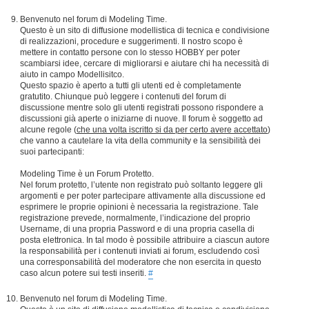
Benvenuto nel forum di Modeling Time.
Questo è un sito di diffusione modellistica di tecnica e condivisione
di realizzazioni, procedure e suggerimenti. Il nostro scopo è
mettere in contatto persone con lo stesso HOBBY per poter
scambiarsi idee, cercare di migliorarsi e aiutare chi ha necessità di
aiuto in campo Modellisitco.
Questo spazio è aperto a tutti gli utenti ed è completamente
gratutito. Chiunque può leggere i contenuti del forum di
discussione mentre solo gli utenti registrati possono rispondere a
discussioni già aperte o iniziarne di nuove. Il forum è soggetto ad
alcune regole (
che una volta iscritto si da per certo avere accettato
)
che vanno a cautelare la vita della community e la sensibilità dei
suoi partecipanti:
Modeling Time è un Forum Protetto.
Nel forum protetto, l’utente non registrato può soltanto leggere gli
argomenti e per poter partecipare attivamente alla discussione ed
esprimere le proprie opinioni è necessaria la registrazione. Tale
registrazione prevede, normalmente, l’indicazione del proprio
Username, di una propria Password e di una propria casella di
posta elettronica. In tal modo è possibile attribuire a ciascun autore
la responsabilità per i contenuti inviati ai forum, escludendo così
una corresponsabilità del moderatore che non esercita in questo
caso alcun potere sui testi inseriti.
#
Benvenuto nel forum di Modeling Time.