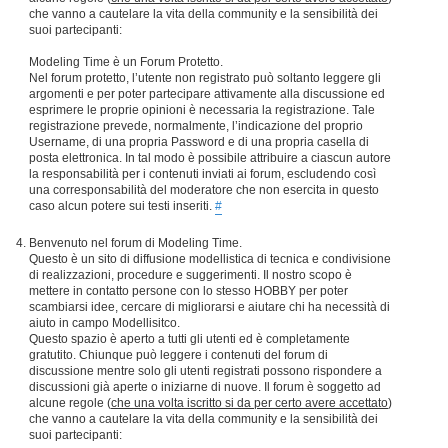
che vanno a cautelare la vita della community e la sensibilità dei
suoi partecipanti:
Modeling Time è un Forum Protetto.
Nel forum protetto, l’utente non registrato può soltanto leggere gli
argomenti e per poter partecipare attivamente alla discussione ed
esprimere le proprie opinioni è necessaria la registrazione. Tale
registrazione prevede, normalmente, l’indicazione del proprio
Username, di una propria Password e di una propria casella di
posta elettronica. In tal modo è possibile attribuire a ciascun autore
la responsabilità per i contenuti inviati ai forum, escludendo così
una corresponsabilità del moderatore che non esercita in questo
caso alcun potere sui testi inseriti.
#
Benvenuto nel forum di Modeling Time.
Questo è un sito di diffusione modellistica di tecnica e condivisione
di realizzazioni, procedure e suggerimenti. Il nostro scopo è
mettere in contatto persone con lo stesso HOBBY per poter
scambiarsi idee, cercare di migliorarsi e aiutare chi ha necessità di
aiuto in campo Modellisitco.
Questo spazio è aperto a tutti gli utenti ed è completamente
gratutito. Chiunque può leggere i contenuti del forum di
discussione mentre solo gli utenti registrati possono rispondere a
discussioni già aperte o iniziarne di nuove. Il forum è soggetto ad
alcune regole (
che una volta iscritto si da per certo avere accettato
)
che vanno a cautelare la vita della community e la sensibilità dei
suoi partecipanti: