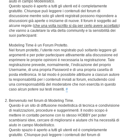
aiuto in campo Modellisitco.
Questo spazio è aperto a tutti gli utenti ed è completamente
gratutito. Chiunque può leggere i contenuti del forum di
discussione mentre solo gli utenti registrati possono rispondere a
discussioni già aperte o iniziarne di nuove. Il forum è soggetto ad
alcune regole (
che una volta iscritto si da per certo avere accettato
)
che vanno a cautelare la vita della community e la sensibilità dei
suoi partecipanti:
Modeling Time è un Forum Protetto.
Nel forum protetto, l’utente non registrato può soltanto leggere gli
argomenti e per poter partecipare attivamente alla discussione ed
esprimere le proprie opinioni è necessaria la registrazione. Tale
registrazione prevede, normalmente, l’indicazione del proprio
Username, di una propria Password e di una propria casella di
posta elettronica. In tal modo è possibile attribuire a ciascun autore
la responsabilità per i contenuti inviati ai forum, escludendo così
una corresponsabilità del moderatore che non esercita in questo
caso alcun potere sui testi inseriti.
#
Benvenuto nel forum di Modeling Time.
Questo è un sito di diffusione modellistica di tecnica e condivisione
di realizzazioni, procedure e suggerimenti. Il nostro scopo è
mettere in contatto persone con lo stesso HOBBY per poter
scambiarsi idee, cercare di migliorarsi e aiutare chi ha necessità di
aiuto in campo Modellisitco.
Questo spazio è aperto a tutti gli utenti ed è completamente
gratutito. Chiunque può leggere i contenuti del forum di