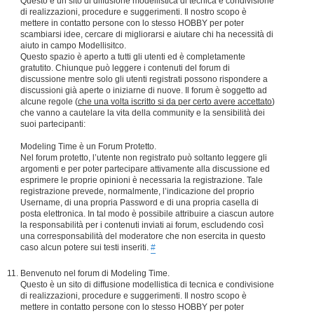
Questo è un sito di diffusione modellistica di tecnica e condivisione
di realizzazioni, procedure e suggerimenti. Il nostro scopo è
mettere in contatto persone con lo stesso HOBBY per poter
scambiarsi idee, cercare di migliorarsi e aiutare chi ha necessità di
aiuto in campo Modellisitco.
Questo spazio è aperto a tutti gli utenti ed è completamente
gratutito. Chiunque può leggere i contenuti del forum di
discussione mentre solo gli utenti registrati possono rispondere a
discussioni già aperte o iniziarne di nuove. Il forum è soggetto ad
alcune regole (
che una volta iscritto si da per certo avere accettato
)
che vanno a cautelare la vita della community e la sensibilità dei
suoi partecipanti:
Modeling Time è un Forum Protetto.
Nel forum protetto, l’utente non registrato può soltanto leggere gli
argomenti e per poter partecipare attivamente alla discussione ed
esprimere le proprie opinioni è necessaria la registrazione. Tale
registrazione prevede, normalmente, l’indicazione del proprio
Username, di una propria Password e di una propria casella di
posta elettronica. In tal modo è possibile attribuire a ciascun autore
la responsabilità per i contenuti inviati ai forum, escludendo così
una corresponsabilità del moderatore che non esercita in questo
caso alcun potere sui testi inseriti.
#
Benvenuto nel forum di Modeling Time.
Questo è un sito di diffusione modellistica di tecnica e condivisione
di realizzazioni, procedure e suggerimenti. Il nostro scopo è
mettere in contatto persone con lo stesso HOBBY per poter