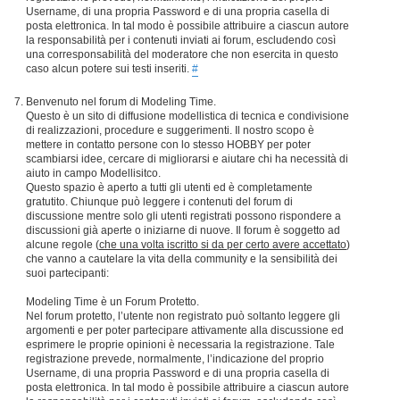
Username, di una propria Password e di una propria casella di
posta elettronica. In tal modo è possibile attribuire a ciascun autore
la responsabilità per i contenuti inviati ai forum, escludendo così
una corresponsabilità del moderatore che non esercita in questo
caso alcun potere sui testi inseriti.
#
Benvenuto nel forum di Modeling Time.
Questo è un sito di diffusione modellistica di tecnica e condivisione
di realizzazioni, procedure e suggerimenti. Il nostro scopo è
mettere in contatto persone con lo stesso HOBBY per poter
scambiarsi idee, cercare di migliorarsi e aiutare chi ha necessità di
aiuto in campo Modellisitco.
Questo spazio è aperto a tutti gli utenti ed è completamente
gratutito. Chiunque può leggere i contenuti del forum di
discussione mentre solo gli utenti registrati possono rispondere a
discussioni già aperte o iniziarne di nuove. Il forum è soggetto ad
alcune regole (
che una volta iscritto si da per certo avere accettato
)
che vanno a cautelare la vita della community e la sensibilità dei
suoi partecipanti:
Modeling Time è un Forum Protetto.
Nel forum protetto, l’utente non registrato può soltanto leggere gli
argomenti e per poter partecipare attivamente alla discussione ed
esprimere le proprie opinioni è necessaria la registrazione. Tale
registrazione prevede, normalmente, l’indicazione del proprio
Username, di una propria Password e di una propria casella di
posta elettronica. In tal modo è possibile attribuire a ciascun autore