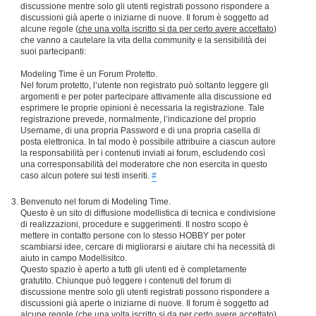
discussione mentre solo gli utenti registrati possono rispondere a
discussioni già aperte o iniziarne di nuove. Il forum è soggetto ad
alcune regole (
che una volta iscritto si da per certo avere accettato
)
che vanno a cautelare la vita della community e la sensibilità dei
suoi partecipanti:
Modeling Time è un Forum Protetto.
Nel forum protetto, l’utente non registrato può soltanto leggere gli
argomenti e per poter partecipare attivamente alla discussione ed
esprimere le proprie opinioni è necessaria la registrazione. Tale
registrazione prevede, normalmente, l’indicazione del proprio
Username, di una propria Password e di una propria casella di
posta elettronica. In tal modo è possibile attribuire a ciascun autore
la responsabilità per i contenuti inviati ai forum, escludendo così
una corresponsabilità del moderatore che non esercita in questo
caso alcun potere sui testi inseriti.
#
Benvenuto nel forum di Modeling Time.
Questo è un sito di diffusione modellistica di tecnica e condivisione
di realizzazioni, procedure e suggerimenti. Il nostro scopo è
mettere in contatto persone con lo stesso HOBBY per poter
scambiarsi idee, cercare di migliorarsi e aiutare chi ha necessità di
aiuto in campo Modellisitco.
Questo spazio è aperto a tutti gli utenti ed è completamente
gratutito. Chiunque può leggere i contenuti del forum di
discussione mentre solo gli utenti registrati possono rispondere a
discussioni già aperte o iniziarne di nuove. Il forum è soggetto ad
alcune regole (
che una volta iscritto si da per certo avere accettato
)