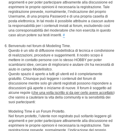
argomenti e per poter partecipare attivamente alla discussione ed
esprimere le proprie opinioni è necessaria la registrazione. Tale
registrazione prevede, normalmente, l’indicazione del proprio
Username, di una propria Password e di una propria casella di
posta elettronica. In tal modo è possibile attribuire a ciascun autore
la responsabilità per i contenuti inviati ai forum, escludendo così
una corresponsabilità del moderatore che non esercita in questo
caso alcun potere sui testi inseriti.
#
Benvenuto nel forum di Modeling Time.
Questo è un sito di diffusione modellistica di tecnica e condivisione
di realizzazioni, procedure e suggerimenti. Il nostro scopo è
mettere in contatto persone con lo stesso HOBBY per poter
scambiarsi idee, cercare di migliorarsi e aiutare chi ha necessità di
aiuto in campo Modellisitco.
Questo spazio è aperto a tutti gli utenti ed è completamente
gratutito. Chiunque può leggere i contenuti del forum di
discussione mentre solo gli utenti registrati possono rispondere a
discussioni già aperte o iniziarne di nuove. Il forum è soggetto ad
alcune regole (
che una volta iscritto si da per certo avere accettato
)
che vanno a cautelare la vita della community e la sensibilità dei
suoi partecipanti:
Modeling Time è un Forum Protetto.
Nel forum protetto, l’utente non registrato può soltanto leggere gli
argomenti e per poter partecipare attivamente alla discussione ed
esprimere le proprie opinioni è necessaria la registrazione. Tale
registrazione prevede, normalmente, l’indicazione del proprio