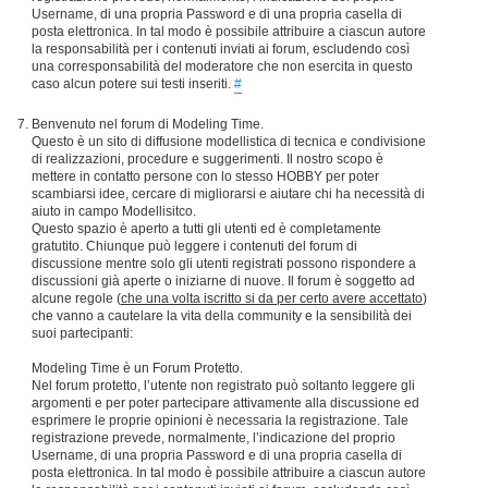
Username, di una propria Password e di una propria casella di
posta elettronica. In tal modo è possibile attribuire a ciascun autore
la responsabilità per i contenuti inviati ai forum, escludendo così
una corresponsabilità del moderatore che non esercita in questo
caso alcun potere sui testi inseriti.
#
Benvenuto nel forum di Modeling Time.
Questo è un sito di diffusione modellistica di tecnica e condivisione
di realizzazioni, procedure e suggerimenti. Il nostro scopo è
mettere in contatto persone con lo stesso HOBBY per poter
scambiarsi idee, cercare di migliorarsi e aiutare chi ha necessità di
aiuto in campo Modellisitco.
Questo spazio è aperto a tutti gli utenti ed è completamente
gratutito. Chiunque può leggere i contenuti del forum di
discussione mentre solo gli utenti registrati possono rispondere a
discussioni già aperte o iniziarne di nuove. Il forum è soggetto ad
alcune regole (
che una volta iscritto si da per certo avere accettato
)
che vanno a cautelare la vita della community e la sensibilità dei
suoi partecipanti:
Modeling Time è un Forum Protetto.
Nel forum protetto, l’utente non registrato può soltanto leggere gli
argomenti e per poter partecipare attivamente alla discussione ed
esprimere le proprie opinioni è necessaria la registrazione. Tale
registrazione prevede, normalmente, l’indicazione del proprio
Username, di una propria Password e di una propria casella di
posta elettronica. In tal modo è possibile attribuire a ciascun autore