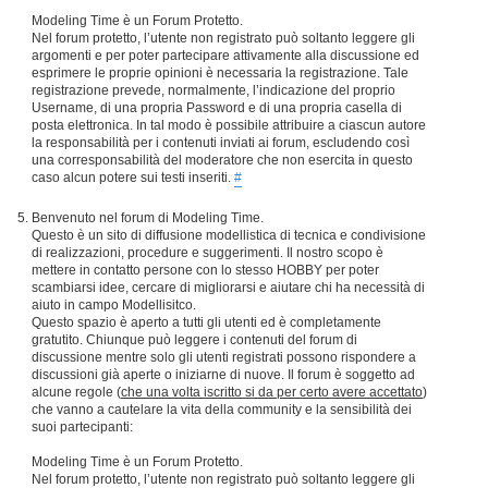
Modeling Time è un Forum Protetto.
Nel forum protetto, l’utente non registrato può soltanto leggere gli
argomenti e per poter partecipare attivamente alla discussione ed
esprimere le proprie opinioni è necessaria la registrazione. Tale
registrazione prevede, normalmente, l’indicazione del proprio
Username, di una propria Password e di una propria casella di
posta elettronica. In tal modo è possibile attribuire a ciascun autore
la responsabilità per i contenuti inviati ai forum, escludendo così
una corresponsabilità del moderatore che non esercita in questo
caso alcun potere sui testi inseriti.
#
Benvenuto nel forum di Modeling Time.
Questo è un sito di diffusione modellistica di tecnica e condivisione
di realizzazioni, procedure e suggerimenti. Il nostro scopo è
mettere in contatto persone con lo stesso HOBBY per poter
scambiarsi idee, cercare di migliorarsi e aiutare chi ha necessità di
aiuto in campo Modellisitco.
Questo spazio è aperto a tutti gli utenti ed è completamente
gratutito. Chiunque può leggere i contenuti del forum di
discussione mentre solo gli utenti registrati possono rispondere a
discussioni già aperte o iniziarne di nuove. Il forum è soggetto ad
alcune regole (
che una volta iscritto si da per certo avere accettato
)
che vanno a cautelare la vita della community e la sensibilità dei
suoi partecipanti:
Modeling Time è un Forum Protetto.
Nel forum protetto, l’utente non registrato può soltanto leggere gli