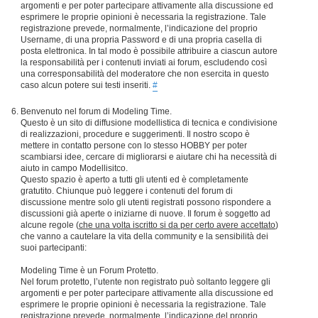
argomenti e per poter partecipare attivamente alla discussione ed
esprimere le proprie opinioni è necessaria la registrazione. Tale
registrazione prevede, normalmente, l’indicazione del proprio
Username, di una propria Password e di una propria casella di
posta elettronica. In tal modo è possibile attribuire a ciascun autore
la responsabilità per i contenuti inviati ai forum, escludendo così
una corresponsabilità del moderatore che non esercita in questo
caso alcun potere sui testi inseriti.
#
Benvenuto nel forum di Modeling Time.
Questo è un sito di diffusione modellistica di tecnica e condivisione
di realizzazioni, procedure e suggerimenti. Il nostro scopo è
mettere in contatto persone con lo stesso HOBBY per poter
scambiarsi idee, cercare di migliorarsi e aiutare chi ha necessità di
aiuto in campo Modellisitco.
Questo spazio è aperto a tutti gli utenti ed è completamente
gratutito. Chiunque può leggere i contenuti del forum di
discussione mentre solo gli utenti registrati possono rispondere a
discussioni già aperte o iniziarne di nuove. Il forum è soggetto ad
alcune regole (
che una volta iscritto si da per certo avere accettato
)
che vanno a cautelare la vita della community e la sensibilità dei
suoi partecipanti:
Modeling Time è un Forum Protetto.
Nel forum protetto, l’utente non registrato può soltanto leggere gli
argomenti e per poter partecipare attivamente alla discussione ed
esprimere le proprie opinioni è necessaria la registrazione. Tale
registrazione prevede, normalmente, l’indicazione del proprio