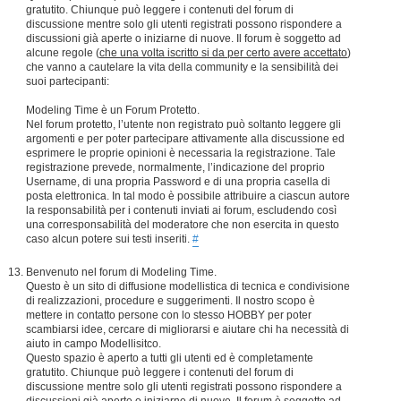
gratutito. Chiunque può leggere i contenuti del forum di
discussione mentre solo gli utenti registrati possono rispondere a
discussioni già aperte o iniziarne di nuove. Il forum è soggetto ad
alcune regole (
che una volta iscritto si da per certo avere accettato
)
che vanno a cautelare la vita della community e la sensibilità dei
suoi partecipanti:
Modeling Time è un Forum Protetto.
Nel forum protetto, l’utente non registrato può soltanto leggere gli
argomenti e per poter partecipare attivamente alla discussione ed
esprimere le proprie opinioni è necessaria la registrazione. Tale
registrazione prevede, normalmente, l’indicazione del proprio
Username, di una propria Password e di una propria casella di
posta elettronica. In tal modo è possibile attribuire a ciascun autore
la responsabilità per i contenuti inviati ai forum, escludendo così
una corresponsabilità del moderatore che non esercita in questo
caso alcun potere sui testi inseriti.
#
Benvenuto nel forum di Modeling Time.
Questo è un sito di diffusione modellistica di tecnica e condivisione
di realizzazioni, procedure e suggerimenti. Il nostro scopo è
mettere in contatto persone con lo stesso HOBBY per poter
scambiarsi idee, cercare di migliorarsi e aiutare chi ha necessità di
aiuto in campo Modellisitco.
Questo spazio è aperto a tutti gli utenti ed è completamente
gratutito. Chiunque può leggere i contenuti del forum di
discussione mentre solo gli utenti registrati possono rispondere a