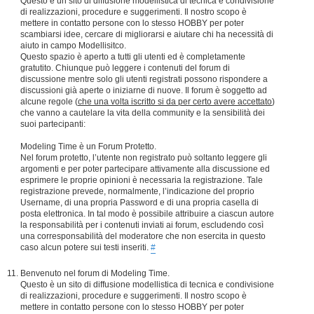
Questo è un sito di diffusione modellistica di tecnica e condivisione
di realizzazioni, procedure e suggerimenti. Il nostro scopo è
mettere in contatto persone con lo stesso HOBBY per poter
scambiarsi idee, cercare di migliorarsi e aiutare chi ha necessità di
aiuto in campo Modellisitco.
Questo spazio è aperto a tutti gli utenti ed è completamente
gratutito. Chiunque può leggere i contenuti del forum di
discussione mentre solo gli utenti registrati possono rispondere a
discussioni già aperte o iniziarne di nuove. Il forum è soggetto ad
alcune regole (
che una volta iscritto si da per certo avere accettato
)
che vanno a cautelare la vita della community e la sensibilità dei
suoi partecipanti:
Modeling Time è un Forum Protetto.
Nel forum protetto, l’utente non registrato può soltanto leggere gli
argomenti e per poter partecipare attivamente alla discussione ed
esprimere le proprie opinioni è necessaria la registrazione. Tale
registrazione prevede, normalmente, l’indicazione del proprio
Username, di una propria Password e di una propria casella di
posta elettronica. In tal modo è possibile attribuire a ciascun autore
la responsabilità per i contenuti inviati ai forum, escludendo così
una corresponsabilità del moderatore che non esercita in questo
caso alcun potere sui testi inseriti.
#
Benvenuto nel forum di Modeling Time.
Questo è un sito di diffusione modellistica di tecnica e condivisione
di realizzazioni, procedure e suggerimenti. Il nostro scopo è
mettere in contatto persone con lo stesso HOBBY per poter