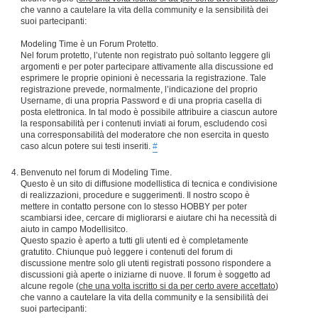
che vanno a cautelare la vita della community e la sensibilità dei
suoi partecipanti:
Modeling Time è un Forum Protetto.
Nel forum protetto, l’utente non registrato può soltanto leggere gli
argomenti e per poter partecipare attivamente alla discussione ed
esprimere le proprie opinioni è necessaria la registrazione. Tale
registrazione prevede, normalmente, l’indicazione del proprio
Username, di una propria Password e di una propria casella di
posta elettronica. In tal modo è possibile attribuire a ciascun autore
la responsabilità per i contenuti inviati ai forum, escludendo così
una corresponsabilità del moderatore che non esercita in questo
caso alcun potere sui testi inseriti.
#
Benvenuto nel forum di Modeling Time.
Questo è un sito di diffusione modellistica di tecnica e condivisione
di realizzazioni, procedure e suggerimenti. Il nostro scopo è
mettere in contatto persone con lo stesso HOBBY per poter
scambiarsi idee, cercare di migliorarsi e aiutare chi ha necessità di
aiuto in campo Modellisitco.
Questo spazio è aperto a tutti gli utenti ed è completamente
gratutito. Chiunque può leggere i contenuti del forum di
discussione mentre solo gli utenti registrati possono rispondere a
discussioni già aperte o iniziarne di nuove. Il forum è soggetto ad
alcune regole (
che una volta iscritto si da per certo avere accettato
)
che vanno a cautelare la vita della community e la sensibilità dei
suoi partecipanti: