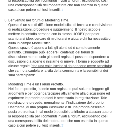
la responsabilità per i contenuti inviati ai forum, escludendo così
una corresponsabilità del moderatore che non esercita in questo
caso alcun potere sui testi inseriti.
#
Benvenuto nel forum di Modeling Time.
Questo è un sito di diffusione modellistica di tecnica e condivisione
di realizzazioni, procedure e suggerimenti. Il nostro scopo è
mettere in contatto persone con lo stesso HOBBY per poter
scambiarsi idee, cercare di migliorarsi e aiutare chi ha necessità di
aiuto in campo Modellisitco.
Questo spazio è aperto a tutti gli utenti ed è completamente
gratutito. Chiunque può leggere i contenuti del forum di
discussione mentre solo gli utenti registrati possono rispondere a
discussioni già aperte o iniziarne di nuove. Il forum è soggetto ad
alcune regole (
che una volta iscritto si da per certo avere accettato
)
che vanno a cautelare la vita della community e la sensibilità dei
suoi partecipanti:
Modeling Time è un Forum Protetto.
Nel forum protetto, l’utente non registrato può soltanto leggere gli
argomenti e per poter partecipare attivamente alla discussione ed
esprimere le proprie opinioni è necessaria la registrazione. Tale
registrazione prevede, normalmente, l’indicazione del proprio
Username, di una propria Password e di una propria casella di
posta elettronica. In tal modo è possibile attribuire a ciascun autore
la responsabilità per i contenuti inviati ai forum, escludendo così
una corresponsabilità del moderatore che non esercita in questo
caso alcun potere sui testi inseriti.
#