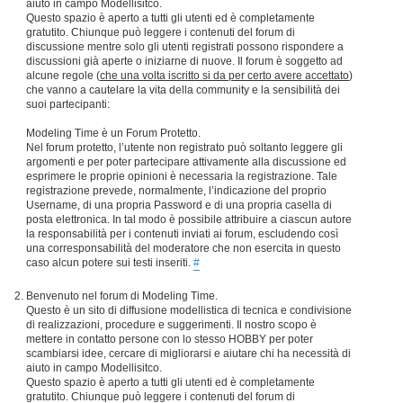
aiuto in campo Modellisitco.
Questo spazio è aperto a tutti gli utenti ed è completamente
gratutito. Chiunque può leggere i contenuti del forum di
discussione mentre solo gli utenti registrati possono rispondere a
discussioni già aperte o iniziarne di nuove. Il forum è soggetto ad
alcune regole (
che una volta iscritto si da per certo avere accettato
)
che vanno a cautelare la vita della community e la sensibilità dei
suoi partecipanti:
Modeling Time è un Forum Protetto.
Nel forum protetto, l’utente non registrato può soltanto leggere gli
argomenti e per poter partecipare attivamente alla discussione ed
esprimere le proprie opinioni è necessaria la registrazione. Tale
registrazione prevede, normalmente, l’indicazione del proprio
Username, di una propria Password e di una propria casella di
posta elettronica. In tal modo è possibile attribuire a ciascun autore
la responsabilità per i contenuti inviati ai forum, escludendo così
una corresponsabilità del moderatore che non esercita in questo
caso alcun potere sui testi inseriti.
#
Benvenuto nel forum di Modeling Time.
Questo è un sito di diffusione modellistica di tecnica e condivisione
di realizzazioni, procedure e suggerimenti. Il nostro scopo è
mettere in contatto persone con lo stesso HOBBY per poter
scambiarsi idee, cercare di migliorarsi e aiutare chi ha necessità di
aiuto in campo Modellisitco.
Questo spazio è aperto a tutti gli utenti ed è completamente
gratutito. Chiunque può leggere i contenuti del forum di