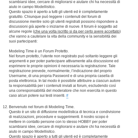
scambiarsi idee, cercare di migliorarsi e aiutare chi ha necessità di
aiuto in campo Modellisitco.
Questo spazio è aperto a tutti gli utenti ed è completamente
gratutito. Chiunque può leggere i contenuti del forum di
discussione mentre solo gli utenti registrati possono rispondere a
discussioni già aperte o iniziarne di nuove. Il forum è soggetto ad
alcune regole (
che una volta iscritto si da per certo avere accettato
)
che vanno a cautelare la vita della community e la sensibilità dei
suoi partecipanti:
Modeling Time è un Forum Protetto.
Nel forum protetto, l’utente non registrato può soltanto leggere gli
argomenti e per poter partecipare attivamente alla discussione ed
esprimere le proprie opinioni è necessaria la registrazione. Tale
registrazione prevede, normalmente, l’indicazione del proprio
Username, di una propria Password e di una propria casella di
posta elettronica. In tal modo è possibile attribuire a ciascun autore
la responsabilità per i contenuti inviati ai forum, escludendo così
una corresponsabilità del moderatore che non esercita in questo
caso alcun potere sui testi inseriti.
#
Benvenuto nel forum di Modeling Time.
Questo è un sito di diffusione modellistica di tecnica e condivisione
di realizzazioni, procedure e suggerimenti. Il nostro scopo è
mettere in contatto persone con lo stesso HOBBY per poter
scambiarsi idee, cercare di migliorarsi e aiutare chi ha necessità di
aiuto in campo Modellisitco.
Questo spazio è aperto a tutti gli utenti ed è completamente