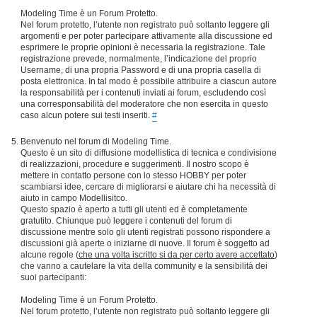
Modeling Time è un Forum Protetto.
Nel forum protetto, l’utente non registrato può soltanto leggere gli
argomenti e per poter partecipare attivamente alla discussione ed
esprimere le proprie opinioni è necessaria la registrazione. Tale
registrazione prevede, normalmente, l’indicazione del proprio
Username, di una propria Password e di una propria casella di
posta elettronica. In tal modo è possibile attribuire a ciascun autore
la responsabilità per i contenuti inviati ai forum, escludendo così
una corresponsabilità del moderatore che non esercita in questo
caso alcun potere sui testi inseriti.
#
Benvenuto nel forum di Modeling Time.
Questo è un sito di diffusione modellistica di tecnica e condivisione
di realizzazioni, procedure e suggerimenti. Il nostro scopo è
mettere in contatto persone con lo stesso HOBBY per poter
scambiarsi idee, cercare di migliorarsi e aiutare chi ha necessità di
aiuto in campo Modellisitco.
Questo spazio è aperto a tutti gli utenti ed è completamente
gratutito. Chiunque può leggere i contenuti del forum di
discussione mentre solo gli utenti registrati possono rispondere a
discussioni già aperte o iniziarne di nuove. Il forum è soggetto ad
alcune regole (
che una volta iscritto si da per certo avere accettato
)
che vanno a cautelare la vita della community e la sensibilità dei
suoi partecipanti:
Modeling Time è un Forum Protetto.
Nel forum protetto, l’utente non registrato può soltanto leggere gli