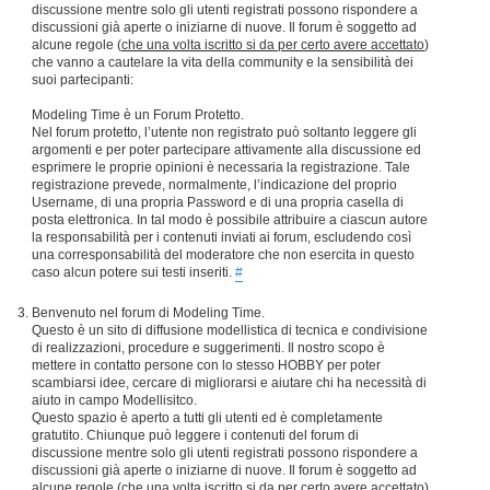
discussione mentre solo gli utenti registrati possono rispondere a
discussioni già aperte o iniziarne di nuove. Il forum è soggetto ad
alcune regole (
che una volta iscritto si da per certo avere accettato
)
che vanno a cautelare la vita della community e la sensibilità dei
suoi partecipanti:
Modeling Time è un Forum Protetto.
Nel forum protetto, l’utente non registrato può soltanto leggere gli
argomenti e per poter partecipare attivamente alla discussione ed
esprimere le proprie opinioni è necessaria la registrazione. Tale
registrazione prevede, normalmente, l’indicazione del proprio
Username, di una propria Password e di una propria casella di
posta elettronica. In tal modo è possibile attribuire a ciascun autore
la responsabilità per i contenuti inviati ai forum, escludendo così
una corresponsabilità del moderatore che non esercita in questo
caso alcun potere sui testi inseriti.
#
Benvenuto nel forum di Modeling Time.
Questo è un sito di diffusione modellistica di tecnica e condivisione
di realizzazioni, procedure e suggerimenti. Il nostro scopo è
mettere in contatto persone con lo stesso HOBBY per poter
scambiarsi idee, cercare di migliorarsi e aiutare chi ha necessità di
aiuto in campo Modellisitco.
Questo spazio è aperto a tutti gli utenti ed è completamente
gratutito. Chiunque può leggere i contenuti del forum di
discussione mentre solo gli utenti registrati possono rispondere a
discussioni già aperte o iniziarne di nuove. Il forum è soggetto ad
alcune regole (
che una volta iscritto si da per certo avere accettato
)