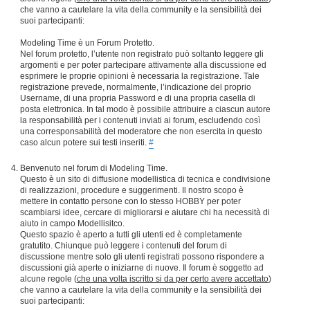
che vanno a cautelare la vita della community e la sensibilità dei
suoi partecipanti:
Modeling Time è un Forum Protetto.
Nel forum protetto, l’utente non registrato può soltanto leggere gli
argomenti e per poter partecipare attivamente alla discussione ed
esprimere le proprie opinioni è necessaria la registrazione. Tale
registrazione prevede, normalmente, l’indicazione del proprio
Username, di una propria Password e di una propria casella di
posta elettronica. In tal modo è possibile attribuire a ciascun autore
la responsabilità per i contenuti inviati ai forum, escludendo così
una corresponsabilità del moderatore che non esercita in questo
caso alcun potere sui testi inseriti.
#
Benvenuto nel forum di Modeling Time.
Questo è un sito di diffusione modellistica di tecnica e condivisione
di realizzazioni, procedure e suggerimenti. Il nostro scopo è
mettere in contatto persone con lo stesso HOBBY per poter
scambiarsi idee, cercare di migliorarsi e aiutare chi ha necessità di
aiuto in campo Modellisitco.
Questo spazio è aperto a tutti gli utenti ed è completamente
gratutito. Chiunque può leggere i contenuti del forum di
discussione mentre solo gli utenti registrati possono rispondere a
discussioni già aperte o iniziarne di nuove. Il forum è soggetto ad
alcune regole (
che una volta iscritto si da per certo avere accettato
)
che vanno a cautelare la vita della community e la sensibilità dei
suoi partecipanti: