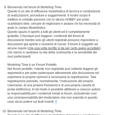
Benvenuto nel forum di Modeling Time.
Questo è un sito di diffusione modellistica di tecnica e condivisione
di realizzazioni, procedure e suggerimenti. Il nostro scopo è
mettere in contatto persone con lo stesso HOBBY per poter
scambiarsi idee, cercare di migliorarsi e aiutare chi ha necessità di
aiuto in campo Modellisitco.
Questo spazio è aperto a tutti gli utenti ed è completamente
gratutito. Chiunque può leggere i contenuti del forum di
discussione mentre solo gli utenti registrati possono rispondere a
discussioni già aperte o iniziarne di nuove. Il forum è soggetto ad
alcune regole (
che una volta iscritto si da per certo avere accettato
)
che vanno a cautelare la vita della community e la sensibilità dei
suoi partecipanti:
Modeling Time è un Forum Protetto.
Nel forum protetto, l’utente non registrato può soltanto leggere gli
argomenti e per poter partecipare attivamente alla discussione ed
esprimere le proprie opinioni è necessaria la registrazione. Tale
registrazione prevede, normalmente, l’indicazione del proprio
Username, di una propria Password e di una propria casella di
posta elettronica. In tal modo è possibile attribuire a ciascun autore
la responsabilità per i contenuti inviati ai forum, escludendo così
una corresponsabilità del moderatore che non esercita in questo
caso alcun potere sui testi inseriti.
#
Benvenuto nel forum di Modeling Time.