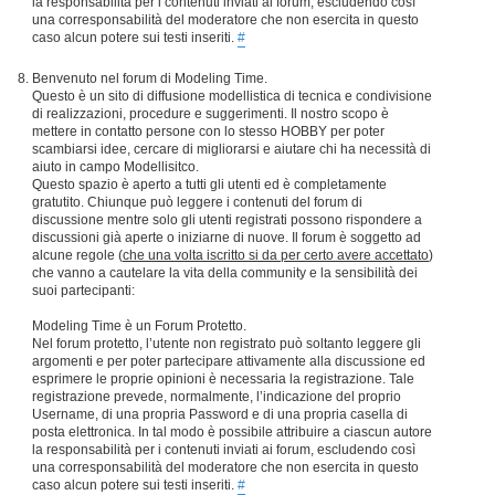
la responsabilità per i contenuti inviati ai forum, escludendo così
una corresponsabilità del moderatore che non esercita in questo
caso alcun potere sui testi inseriti.
#
Benvenuto nel forum di Modeling Time.
Questo è un sito di diffusione modellistica di tecnica e condivisione
di realizzazioni, procedure e suggerimenti. Il nostro scopo è
mettere in contatto persone con lo stesso HOBBY per poter
scambiarsi idee, cercare di migliorarsi e aiutare chi ha necessità di
aiuto in campo Modellisitco.
Questo spazio è aperto a tutti gli utenti ed è completamente
gratutito. Chiunque può leggere i contenuti del forum di
discussione mentre solo gli utenti registrati possono rispondere a
discussioni già aperte o iniziarne di nuove. Il forum è soggetto ad
alcune regole (
che una volta iscritto si da per certo avere accettato
)
che vanno a cautelare la vita della community e la sensibilità dei
suoi partecipanti:
Modeling Time è un Forum Protetto.
Nel forum protetto, l’utente non registrato può soltanto leggere gli
argomenti e per poter partecipare attivamente alla discussione ed
esprimere le proprie opinioni è necessaria la registrazione. Tale
registrazione prevede, normalmente, l’indicazione del proprio
Username, di una propria Password e di una propria casella di
posta elettronica. In tal modo è possibile attribuire a ciascun autore
la responsabilità per i contenuti inviati ai forum, escludendo così
una corresponsabilità del moderatore che non esercita in questo
caso alcun potere sui testi inseriti.
#