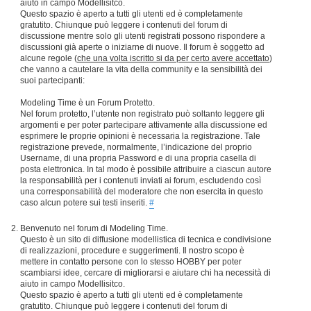
aiuto in campo Modellisitco.
Questo spazio è aperto a tutti gli utenti ed è completamente
gratutito. Chiunque può leggere i contenuti del forum di
discussione mentre solo gli utenti registrati possono rispondere a
discussioni già aperte o iniziarne di nuove. Il forum è soggetto ad
alcune regole (
che una volta iscritto si da per certo avere accettato
)
che vanno a cautelare la vita della community e la sensibilità dei
suoi partecipanti:
Modeling Time è un Forum Protetto.
Nel forum protetto, l’utente non registrato può soltanto leggere gli
argomenti e per poter partecipare attivamente alla discussione ed
esprimere le proprie opinioni è necessaria la registrazione. Tale
registrazione prevede, normalmente, l’indicazione del proprio
Username, di una propria Password e di una propria casella di
posta elettronica. In tal modo è possibile attribuire a ciascun autore
la responsabilità per i contenuti inviati ai forum, escludendo così
una corresponsabilità del moderatore che non esercita in questo
caso alcun potere sui testi inseriti.
#
Benvenuto nel forum di Modeling Time.
Questo è un sito di diffusione modellistica di tecnica e condivisione
di realizzazioni, procedure e suggerimenti. Il nostro scopo è
mettere in contatto persone con lo stesso HOBBY per poter
scambiarsi idee, cercare di migliorarsi e aiutare chi ha necessità di
aiuto in campo Modellisitco.
Questo spazio è aperto a tutti gli utenti ed è completamente
gratutito. Chiunque può leggere i contenuti del forum di