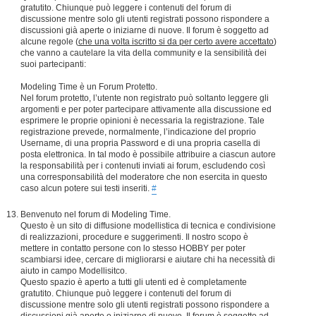
gratutito. Chiunque può leggere i contenuti del forum di
discussione mentre solo gli utenti registrati possono rispondere a
discussioni già aperte o iniziarne di nuove. Il forum è soggetto ad
alcune regole (
che una volta iscritto si da per certo avere accettato
)
che vanno a cautelare la vita della community e la sensibilità dei
suoi partecipanti:
Modeling Time è un Forum Protetto.
Nel forum protetto, l’utente non registrato può soltanto leggere gli
argomenti e per poter partecipare attivamente alla discussione ed
esprimere le proprie opinioni è necessaria la registrazione. Tale
registrazione prevede, normalmente, l’indicazione del proprio
Username, di una propria Password e di una propria casella di
posta elettronica. In tal modo è possibile attribuire a ciascun autore
la responsabilità per i contenuti inviati ai forum, escludendo così
una corresponsabilità del moderatore che non esercita in questo
caso alcun potere sui testi inseriti.
#
Benvenuto nel forum di Modeling Time.
Questo è un sito di diffusione modellistica di tecnica e condivisione
di realizzazioni, procedure e suggerimenti. Il nostro scopo è
mettere in contatto persone con lo stesso HOBBY per poter
scambiarsi idee, cercare di migliorarsi e aiutare chi ha necessità di
aiuto in campo Modellisitco.
Questo spazio è aperto a tutti gli utenti ed è completamente
gratutito. Chiunque può leggere i contenuti del forum di
discussione mentre solo gli utenti registrati possono rispondere a