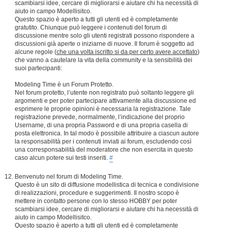
scambiarsi idee, cercare di migliorarsi e aiutare chi ha necessità di
aiuto in campo Modellisitco.
Questo spazio è aperto a tutti gli utenti ed è completamente
gratutito. Chiunque può leggere i contenuti del forum di
discussione mentre solo gli utenti registrati possono rispondere a
discussioni già aperte o iniziarne di nuove. Il forum è soggetto ad
alcune regole (
che una volta iscritto si da per certo avere accettato
)
che vanno a cautelare la vita della community e la sensibilità dei
suoi partecipanti:
Modeling Time è un Forum Protetto.
Nel forum protetto, l’utente non registrato può soltanto leggere gli
argomenti e per poter partecipare attivamente alla discussione ed
esprimere le proprie opinioni è necessaria la registrazione. Tale
registrazione prevede, normalmente, l’indicazione del proprio
Username, di una propria Password e di una propria casella di
posta elettronica. In tal modo è possibile attribuire a ciascun autore
la responsabilità per i contenuti inviati ai forum, escludendo così
una corresponsabilità del moderatore che non esercita in questo
caso alcun potere sui testi inseriti.
#
Benvenuto nel forum di Modeling Time.
Questo è un sito di diffusione modellistica di tecnica e condivisione
di realizzazioni, procedure e suggerimenti. Il nostro scopo è
mettere in contatto persone con lo stesso HOBBY per poter
scambiarsi idee, cercare di migliorarsi e aiutare chi ha necessità di
aiuto in campo Modellisitco.
Questo spazio è aperto a tutti gli utenti ed è completamente