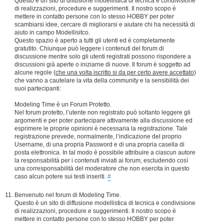
Questo è un sito di diffusione modellistica di tecnica e condivisione
di realizzazioni, procedure e suggerimenti. Il nostro scopo è
mettere in contatto persone con lo stesso HOBBY per poter
scambiarsi idee, cercare di migliorarsi e aiutare chi ha necessità di
aiuto in campo Modellisitco.
Questo spazio è aperto a tutti gli utenti ed è completamente
gratutito. Chiunque può leggere i contenuti del forum di
discussione mentre solo gli utenti registrati possono rispondere a
discussioni già aperte o iniziarne di nuove. Il forum è soggetto ad
alcune regole (
che una volta iscritto si da per certo avere accettato
)
che vanno a cautelare la vita della community e la sensibilità dei
suoi partecipanti:
Modeling Time è un Forum Protetto.
Nel forum protetto, l’utente non registrato può soltanto leggere gli
argomenti e per poter partecipare attivamente alla discussione ed
esprimere le proprie opinioni è necessaria la registrazione. Tale
registrazione prevede, normalmente, l’indicazione del proprio
Username, di una propria Password e di una propria casella di
posta elettronica. In tal modo è possibile attribuire a ciascun autore
la responsabilità per i contenuti inviati ai forum, escludendo così
una corresponsabilità del moderatore che non esercita in questo
caso alcun potere sui testi inseriti.
#
Benvenuto nel forum di Modeling Time.
Questo è un sito di diffusione modellistica di tecnica e condivisione
di realizzazioni, procedure e suggerimenti. Il nostro scopo è
mettere in contatto persone con lo stesso HOBBY per poter