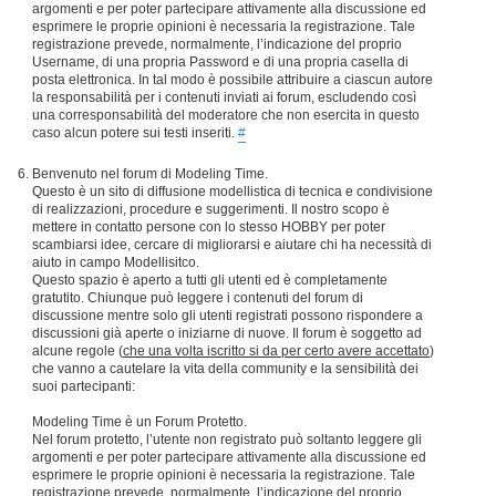
argomenti e per poter partecipare attivamente alla discussione ed
esprimere le proprie opinioni è necessaria la registrazione. Tale
registrazione prevede, normalmente, l’indicazione del proprio
Username, di una propria Password e di una propria casella di
posta elettronica. In tal modo è possibile attribuire a ciascun autore
la responsabilità per i contenuti inviati ai forum, escludendo così
una corresponsabilità del moderatore che non esercita in questo
caso alcun potere sui testi inseriti.
#
Benvenuto nel forum di Modeling Time.
Questo è un sito di diffusione modellistica di tecnica e condivisione
di realizzazioni, procedure e suggerimenti. Il nostro scopo è
mettere in contatto persone con lo stesso HOBBY per poter
scambiarsi idee, cercare di migliorarsi e aiutare chi ha necessità di
aiuto in campo Modellisitco.
Questo spazio è aperto a tutti gli utenti ed è completamente
gratutito. Chiunque può leggere i contenuti del forum di
discussione mentre solo gli utenti registrati possono rispondere a
discussioni già aperte o iniziarne di nuove. Il forum è soggetto ad
alcune regole (
che una volta iscritto si da per certo avere accettato
)
che vanno a cautelare la vita della community e la sensibilità dei
suoi partecipanti:
Modeling Time è un Forum Protetto.
Nel forum protetto, l’utente non registrato può soltanto leggere gli
argomenti e per poter partecipare attivamente alla discussione ed
esprimere le proprie opinioni è necessaria la registrazione. Tale
registrazione prevede, normalmente, l’indicazione del proprio