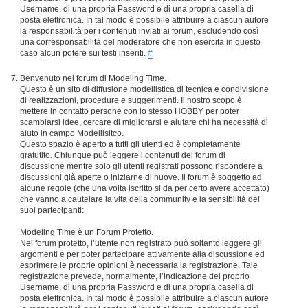
Username, di una propria Password e di una propria casella di
posta elettronica. In tal modo è possibile attribuire a ciascun autore
la responsabilità per i contenuti inviati ai forum, escludendo così
una corresponsabilità del moderatore che non esercita in questo
caso alcun potere sui testi inseriti.
#
Benvenuto nel forum di Modeling Time.
Questo è un sito di diffusione modellistica di tecnica e condivisione
di realizzazioni, procedure e suggerimenti. Il nostro scopo è
mettere in contatto persone con lo stesso HOBBY per poter
scambiarsi idee, cercare di migliorarsi e aiutare chi ha necessità di
aiuto in campo Modellisitco.
Questo spazio è aperto a tutti gli utenti ed è completamente
gratutito. Chiunque può leggere i contenuti del forum di
discussione mentre solo gli utenti registrati possono rispondere a
discussioni già aperte o iniziarne di nuove. Il forum è soggetto ad
alcune regole (
che una volta iscritto si da per certo avere accettato
)
che vanno a cautelare la vita della community e la sensibilità dei
suoi partecipanti:
Modeling Time è un Forum Protetto.
Nel forum protetto, l’utente non registrato può soltanto leggere gli
argomenti e per poter partecipare attivamente alla discussione ed
esprimere le proprie opinioni è necessaria la registrazione. Tale
registrazione prevede, normalmente, l’indicazione del proprio
Username, di una propria Password e di una propria casella di
posta elettronica. In tal modo è possibile attribuire a ciascun autore