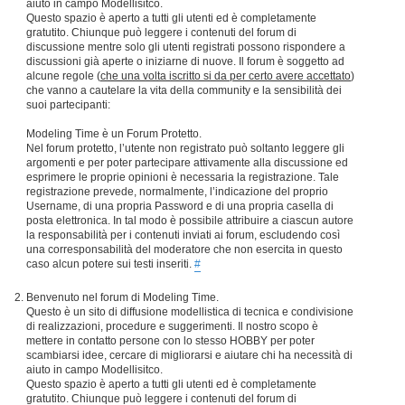
aiuto in campo Modellisitco.
Questo spazio è aperto a tutti gli utenti ed è completamente
gratutito. Chiunque può leggere i contenuti del forum di
discussione mentre solo gli utenti registrati possono rispondere a
discussioni già aperte o iniziarne di nuove. Il forum è soggetto ad
alcune regole (
che una volta iscritto si da per certo avere accettato
)
che vanno a cautelare la vita della community e la sensibilità dei
suoi partecipanti:
Modeling Time è un Forum Protetto.
Nel forum protetto, l’utente non registrato può soltanto leggere gli
argomenti e per poter partecipare attivamente alla discussione ed
esprimere le proprie opinioni è necessaria la registrazione. Tale
registrazione prevede, normalmente, l’indicazione del proprio
Username, di una propria Password e di una propria casella di
posta elettronica. In tal modo è possibile attribuire a ciascun autore
la responsabilità per i contenuti inviati ai forum, escludendo così
una corresponsabilità del moderatore che non esercita in questo
caso alcun potere sui testi inseriti.
#
Benvenuto nel forum di Modeling Time.
Questo è un sito di diffusione modellistica di tecnica e condivisione
di realizzazioni, procedure e suggerimenti. Il nostro scopo è
mettere in contatto persone con lo stesso HOBBY per poter
scambiarsi idee, cercare di migliorarsi e aiutare chi ha necessità di
aiuto in campo Modellisitco.
Questo spazio è aperto a tutti gli utenti ed è completamente
gratutito. Chiunque può leggere i contenuti del forum di