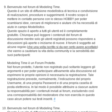
Benvenuto nel forum di Modeling Time.
Questo è un sito di diffusione modellistica di tecnica e condivisione
di realizzazioni, procedure e suggerimenti. Il nostro scopo è
mettere in contatto persone con lo stesso HOBBY per poter
scambiarsi idee, cercare di migliorarsi e aiutare chi ha necessità di
aiuto in campo Modellisitco.
Questo spazio è aperto a tutti gli utenti ed è completamente
gratutito. Chiunque può leggere i contenuti del forum di
discussione mentre solo gli utenti registrati possono rispondere a
discussioni già aperte o iniziarne di nuove. Il forum è soggetto ad
alcune regole (
che una volta iscritto si da per certo avere accettato
)
che vanno a cautelare la vita della community e la sensibilità dei
suoi partecipanti:
Modeling Time è un Forum Protetto.
Nel forum protetto, l’utente non registrato può soltanto leggere gli
argomenti e per poter partecipare attivamente alla discussione ed
esprimere le proprie opinioni è necessaria la registrazione. Tale
registrazione prevede, normalmente, l’indicazione del proprio
Username, di una propria Password e di una propria casella di
posta elettronica. In tal modo è possibile attribuire a ciascun autore
la responsabilità per i contenuti inviati ai forum, escludendo così
una corresponsabilità del moderatore che non esercita in questo
caso alcun potere sui testi inseriti.
#
Benvenuto nel forum di Modeling Time.