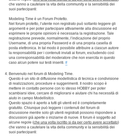
che vanno a cautelare la vita della community e la sensibilità dei
suoi partecipanti:
Modeling Time è un Forum Protetto.
Nel forum protetto, l’utente non registrato può soltanto leggere gli
argomenti e per poter partecipare attivamente alla discussione ed
esprimere le proprie opinioni è necessaria la registrazione. Tale
registrazione prevede, normalmente, l’indicazione del proprio
Username, di una propria Password e di una propria casella di
posta elettronica. In tal modo è possibile attribuire a ciascun autore
la responsabilità per i contenuti inviati ai forum, escludendo così
una corresponsabilità del moderatore che non esercita in questo
caso alcun potere sui testi inseriti.
#
Benvenuto nel forum di Modeling Time.
Questo è un sito di diffusione modellistica di tecnica e condivisione
di realizzazioni, procedure e suggerimenti. Il nostro scopo è
mettere in contatto persone con lo stesso HOBBY per poter
scambiarsi idee, cercare di migliorarsi e aiutare chi ha necessità di
aiuto in campo Modellisitco.
Questo spazio è aperto a tutti gli utenti ed è completamente
gratutito. Chiunque può leggere i contenuti del forum di
discussione mentre solo gli utenti registrati possono rispondere a
discussioni già aperte o iniziarne di nuove. Il forum è soggetto ad
alcune regole (
che una volta iscritto si da per certo avere accettato
)
che vanno a cautelare la vita della community e la sensibilità dei
suoi partecipanti: