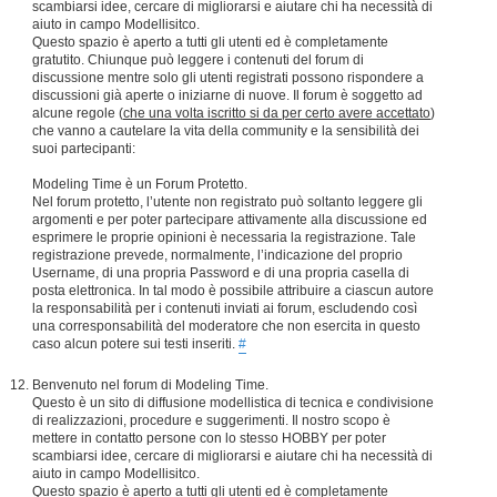
scambiarsi idee, cercare di migliorarsi e aiutare chi ha necessità di
aiuto in campo Modellisitco.
Questo spazio è aperto a tutti gli utenti ed è completamente
gratutito. Chiunque può leggere i contenuti del forum di
discussione mentre solo gli utenti registrati possono rispondere a
discussioni già aperte o iniziarne di nuove. Il forum è soggetto ad
alcune regole (
che una volta iscritto si da per certo avere accettato
)
che vanno a cautelare la vita della community e la sensibilità dei
suoi partecipanti:
Modeling Time è un Forum Protetto.
Nel forum protetto, l’utente non registrato può soltanto leggere gli
argomenti e per poter partecipare attivamente alla discussione ed
esprimere le proprie opinioni è necessaria la registrazione. Tale
registrazione prevede, normalmente, l’indicazione del proprio
Username, di una propria Password e di una propria casella di
posta elettronica. In tal modo è possibile attribuire a ciascun autore
la responsabilità per i contenuti inviati ai forum, escludendo così
una corresponsabilità del moderatore che non esercita in questo
caso alcun potere sui testi inseriti.
#
Benvenuto nel forum di Modeling Time.
Questo è un sito di diffusione modellistica di tecnica e condivisione
di realizzazioni, procedure e suggerimenti. Il nostro scopo è
mettere in contatto persone con lo stesso HOBBY per poter
scambiarsi idee, cercare di migliorarsi e aiutare chi ha necessità di
aiuto in campo Modellisitco.
Questo spazio è aperto a tutti gli utenti ed è completamente