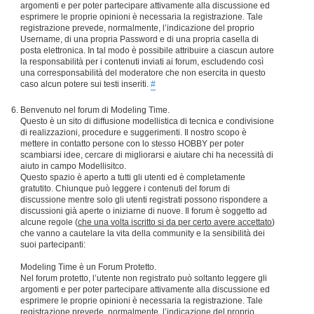
argomenti e per poter partecipare attivamente alla discussione ed
esprimere le proprie opinioni è necessaria la registrazione. Tale
registrazione prevede, normalmente, l’indicazione del proprio
Username, di una propria Password e di una propria casella di
posta elettronica. In tal modo è possibile attribuire a ciascun autore
la responsabilità per i contenuti inviati ai forum, escludendo così
una corresponsabilità del moderatore che non esercita in questo
caso alcun potere sui testi inseriti.
#
Benvenuto nel forum di Modeling Time.
Questo è un sito di diffusione modellistica di tecnica e condivisione
di realizzazioni, procedure e suggerimenti. Il nostro scopo è
mettere in contatto persone con lo stesso HOBBY per poter
scambiarsi idee, cercare di migliorarsi e aiutare chi ha necessità di
aiuto in campo Modellisitco.
Questo spazio è aperto a tutti gli utenti ed è completamente
gratutito. Chiunque può leggere i contenuti del forum di
discussione mentre solo gli utenti registrati possono rispondere a
discussioni già aperte o iniziarne di nuove. Il forum è soggetto ad
alcune regole (
che una volta iscritto si da per certo avere accettato
)
che vanno a cautelare la vita della community e la sensibilità dei
suoi partecipanti:
Modeling Time è un Forum Protetto.
Nel forum protetto, l’utente non registrato può soltanto leggere gli
argomenti e per poter partecipare attivamente alla discussione ed
esprimere le proprie opinioni è necessaria la registrazione. Tale
registrazione prevede, normalmente, l’indicazione del proprio