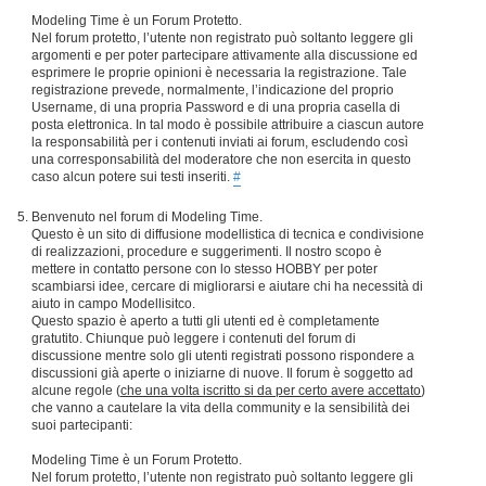
Modeling Time è un Forum Protetto.
Nel forum protetto, l’utente non registrato può soltanto leggere gli
argomenti e per poter partecipare attivamente alla discussione ed
esprimere le proprie opinioni è necessaria la registrazione. Tale
registrazione prevede, normalmente, l’indicazione del proprio
Username, di una propria Password e di una propria casella di
posta elettronica. In tal modo è possibile attribuire a ciascun autore
la responsabilità per i contenuti inviati ai forum, escludendo così
una corresponsabilità del moderatore che non esercita in questo
caso alcun potere sui testi inseriti.
#
Benvenuto nel forum di Modeling Time.
Questo è un sito di diffusione modellistica di tecnica e condivisione
di realizzazioni, procedure e suggerimenti. Il nostro scopo è
mettere in contatto persone con lo stesso HOBBY per poter
scambiarsi idee, cercare di migliorarsi e aiutare chi ha necessità di
aiuto in campo Modellisitco.
Questo spazio è aperto a tutti gli utenti ed è completamente
gratutito. Chiunque può leggere i contenuti del forum di
discussione mentre solo gli utenti registrati possono rispondere a
discussioni già aperte o iniziarne di nuove. Il forum è soggetto ad
alcune regole (
che una volta iscritto si da per certo avere accettato
)
che vanno a cautelare la vita della community e la sensibilità dei
suoi partecipanti:
Modeling Time è un Forum Protetto.
Nel forum protetto, l’utente non registrato può soltanto leggere gli