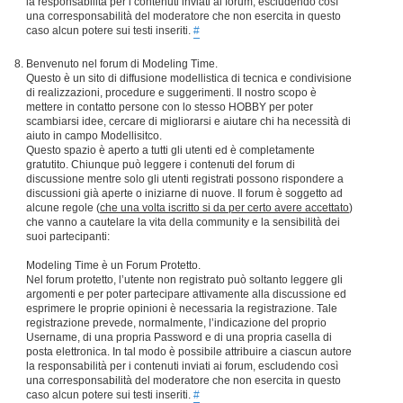
la responsabilità per i contenuti inviati ai forum, escludendo così
una corresponsabilità del moderatore che non esercita in questo
caso alcun potere sui testi inseriti.
#
Benvenuto nel forum di Modeling Time.
Questo è un sito di diffusione modellistica di tecnica e condivisione
di realizzazioni, procedure e suggerimenti. Il nostro scopo è
mettere in contatto persone con lo stesso HOBBY per poter
scambiarsi idee, cercare di migliorarsi e aiutare chi ha necessità di
aiuto in campo Modellisitco.
Questo spazio è aperto a tutti gli utenti ed è completamente
gratutito. Chiunque può leggere i contenuti del forum di
discussione mentre solo gli utenti registrati possono rispondere a
discussioni già aperte o iniziarne di nuove. Il forum è soggetto ad
alcune regole (
che una volta iscritto si da per certo avere accettato
)
che vanno a cautelare la vita della community e la sensibilità dei
suoi partecipanti:
Modeling Time è un Forum Protetto.
Nel forum protetto, l’utente non registrato può soltanto leggere gli
argomenti e per poter partecipare attivamente alla discussione ed
esprimere le proprie opinioni è necessaria la registrazione. Tale
registrazione prevede, normalmente, l’indicazione del proprio
Username, di una propria Password e di una propria casella di
posta elettronica. In tal modo è possibile attribuire a ciascun autore
la responsabilità per i contenuti inviati ai forum, escludendo così
una corresponsabilità del moderatore che non esercita in questo
caso alcun potere sui testi inseriti.
#