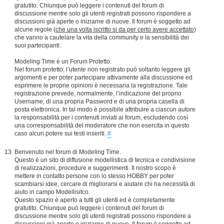
gratutito. Chiunque può leggere i contenuti del forum di
discussione mentre solo gli utenti registrati possono rispondere a
discussioni già aperte o iniziarne di nuove. Il forum è soggetto ad
alcune regole (
che una volta iscritto si da per certo avere accettato
)
che vanno a cautelare la vita della community e la sensibilità dei
suoi partecipanti:
Modeling Time è un Forum Protetto.
Nel forum protetto, l’utente non registrato può soltanto leggere gli
argomenti e per poter partecipare attivamente alla discussione ed
esprimere le proprie opinioni è necessaria la registrazione. Tale
registrazione prevede, normalmente, l’indicazione del proprio
Username, di una propria Password e di una propria casella di
posta elettronica. In tal modo è possibile attribuire a ciascun autore
la responsabilità per i contenuti inviati ai forum, escludendo così
una corresponsabilità del moderatore che non esercita in questo
caso alcun potere sui testi inseriti.
#
Benvenuto nel forum di Modeling Time.
Questo è un sito di diffusione modellistica di tecnica e condivisione
di realizzazioni, procedure e suggerimenti. Il nostro scopo è
mettere in contatto persone con lo stesso HOBBY per poter
scambiarsi idee, cercare di migliorarsi e aiutare chi ha necessità di
aiuto in campo Modellisitco.
Questo spazio è aperto a tutti gli utenti ed è completamente
gratutito. Chiunque può leggere i contenuti del forum di
discussione mentre solo gli utenti registrati possono rispondere a