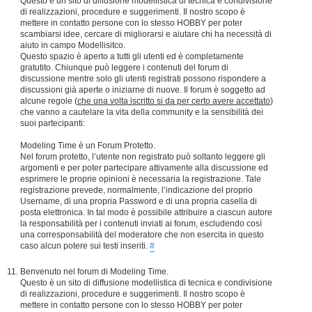
Questo è un sito di diffusione modellistica di tecnica e condivisione
di realizzazioni, procedure e suggerimenti. Il nostro scopo è
mettere in contatto persone con lo stesso HOBBY per poter
scambiarsi idee, cercare di migliorarsi e aiutare chi ha necessità di
aiuto in campo Modellisitco.
Questo spazio è aperto a tutti gli utenti ed è completamente
gratutito. Chiunque può leggere i contenuti del forum di
discussione mentre solo gli utenti registrati possono rispondere a
discussioni già aperte o iniziarne di nuove. Il forum è soggetto ad
alcune regole (
che una volta iscritto si da per certo avere accettato
)
che vanno a cautelare la vita della community e la sensibilità dei
suoi partecipanti:
Modeling Time è un Forum Protetto.
Nel forum protetto, l’utente non registrato può soltanto leggere gli
argomenti e per poter partecipare attivamente alla discussione ed
esprimere le proprie opinioni è necessaria la registrazione. Tale
registrazione prevede, normalmente, l’indicazione del proprio
Username, di una propria Password e di una propria casella di
posta elettronica. In tal modo è possibile attribuire a ciascun autore
la responsabilità per i contenuti inviati ai forum, escludendo così
una corresponsabilità del moderatore che non esercita in questo
caso alcun potere sui testi inseriti.
#
Benvenuto nel forum di Modeling Time.
Questo è un sito di diffusione modellistica di tecnica e condivisione
di realizzazioni, procedure e suggerimenti. Il nostro scopo è
mettere in contatto persone con lo stesso HOBBY per poter