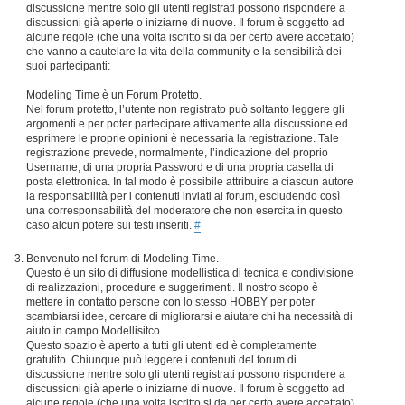
discussione mentre solo gli utenti registrati possono rispondere a
discussioni già aperte o iniziarne di nuove. Il forum è soggetto ad
alcune regole (
che una volta iscritto si da per certo avere accettato
)
che vanno a cautelare la vita della community e la sensibilità dei
suoi partecipanti:
Modeling Time è un Forum Protetto.
Nel forum protetto, l’utente non registrato può soltanto leggere gli
argomenti e per poter partecipare attivamente alla discussione ed
esprimere le proprie opinioni è necessaria la registrazione. Tale
registrazione prevede, normalmente, l’indicazione del proprio
Username, di una propria Password e di una propria casella di
posta elettronica. In tal modo è possibile attribuire a ciascun autore
la responsabilità per i contenuti inviati ai forum, escludendo così
una corresponsabilità del moderatore che non esercita in questo
caso alcun potere sui testi inseriti.
#
Benvenuto nel forum di Modeling Time.
Questo è un sito di diffusione modellistica di tecnica e condivisione
di realizzazioni, procedure e suggerimenti. Il nostro scopo è
mettere in contatto persone con lo stesso HOBBY per poter
scambiarsi idee, cercare di migliorarsi e aiutare chi ha necessità di
aiuto in campo Modellisitco.
Questo spazio è aperto a tutti gli utenti ed è completamente
gratutito. Chiunque può leggere i contenuti del forum di
discussione mentre solo gli utenti registrati possono rispondere a
discussioni già aperte o iniziarne di nuove. Il forum è soggetto ad
alcune regole (
che una volta iscritto si da per certo avere accettato
)