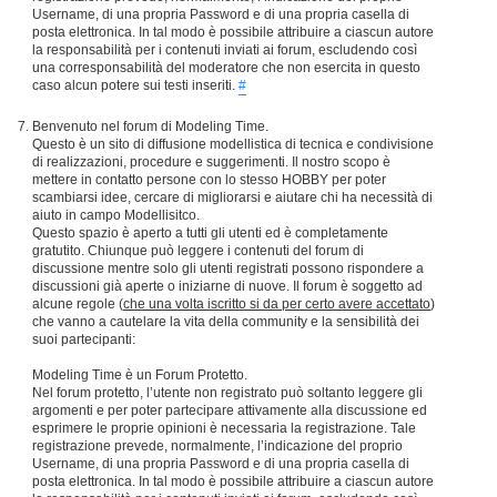
Username, di una propria Password e di una propria casella di
posta elettronica. In tal modo è possibile attribuire a ciascun autore
la responsabilità per i contenuti inviati ai forum, escludendo così
una corresponsabilità del moderatore che non esercita in questo
caso alcun potere sui testi inseriti.
#
Benvenuto nel forum di Modeling Time.
Questo è un sito di diffusione modellistica di tecnica e condivisione
di realizzazioni, procedure e suggerimenti. Il nostro scopo è
mettere in contatto persone con lo stesso HOBBY per poter
scambiarsi idee, cercare di migliorarsi e aiutare chi ha necessità di
aiuto in campo Modellisitco.
Questo spazio è aperto a tutti gli utenti ed è completamente
gratutito. Chiunque può leggere i contenuti del forum di
discussione mentre solo gli utenti registrati possono rispondere a
discussioni già aperte o iniziarne di nuove. Il forum è soggetto ad
alcune regole (
che una volta iscritto si da per certo avere accettato
)
che vanno a cautelare la vita della community e la sensibilità dei
suoi partecipanti:
Modeling Time è un Forum Protetto.
Nel forum protetto, l’utente non registrato può soltanto leggere gli
argomenti e per poter partecipare attivamente alla discussione ed
esprimere le proprie opinioni è necessaria la registrazione. Tale
registrazione prevede, normalmente, l’indicazione del proprio
Username, di una propria Password e di una propria casella di
posta elettronica. In tal modo è possibile attribuire a ciascun autore