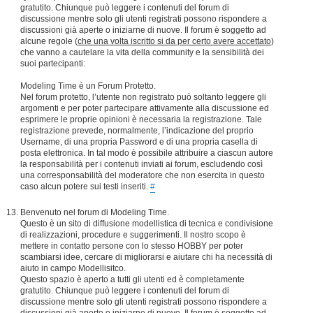
gratutito. Chiunque può leggere i contenuti del forum di
discussione mentre solo gli utenti registrati possono rispondere a
discussioni già aperte o iniziarne di nuove. Il forum è soggetto ad
alcune regole (
che una volta iscritto si da per certo avere accettato
)
che vanno a cautelare la vita della community e la sensibilità dei
suoi partecipanti:
Modeling Time è un Forum Protetto.
Nel forum protetto, l’utente non registrato può soltanto leggere gli
argomenti e per poter partecipare attivamente alla discussione ed
esprimere le proprie opinioni è necessaria la registrazione. Tale
registrazione prevede, normalmente, l’indicazione del proprio
Username, di una propria Password e di una propria casella di
posta elettronica. In tal modo è possibile attribuire a ciascun autore
la responsabilità per i contenuti inviati ai forum, escludendo così
una corresponsabilità del moderatore che non esercita in questo
caso alcun potere sui testi inseriti.
#
Benvenuto nel forum di Modeling Time.
Questo è un sito di diffusione modellistica di tecnica e condivisione
di realizzazioni, procedure e suggerimenti. Il nostro scopo è
mettere in contatto persone con lo stesso HOBBY per poter
scambiarsi idee, cercare di migliorarsi e aiutare chi ha necessità di
aiuto in campo Modellisitco.
Questo spazio è aperto a tutti gli utenti ed è completamente
gratutito. Chiunque può leggere i contenuti del forum di
discussione mentre solo gli utenti registrati possono rispondere a