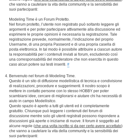
che vanno a cautelare la vita della community e la sensibilità dei
suoi partecipanti:
Modeling Time è un Forum Protetto.
Nel forum protetto, l’utente non registrato può soltanto leggere gli
argomenti e per poter partecipare attivamente alla discussione ed
esprimere le proprie opinioni è necessaria la registrazione. Tale
registrazione prevede, normalmente, l’indicazione del proprio
Username, di una propria Password e di una propria casella di
posta elettronica. In tal modo è possibile attribuire a ciascun autore
la responsabilità per i contenuti inviati ai forum, escludendo così
una corresponsabilità del moderatore che non esercita in questo
caso alcun potere sui testi inseriti.
#
Benvenuto nel forum di Modeling Time.
Questo è un sito di diffusione modellistica di tecnica e condivisione
di realizzazioni, procedure e suggerimenti. Il nostro scopo è
mettere in contatto persone con lo stesso HOBBY per poter
scambiarsi idee, cercare di migliorarsi e aiutare chi ha necessità di
aiuto in campo Modellisitco.
Questo spazio è aperto a tutti gli utenti ed è completamente
gratutito. Chiunque può leggere i contenuti del forum di
discussione mentre solo gli utenti registrati possono rispondere a
discussioni già aperte o iniziarne di nuove. Il forum è soggetto ad
alcune regole (
che una volta iscritto si da per certo avere accettato
)
che vanno a cautelare la vita della community e la sensibilità dei
suoi partecipanti: