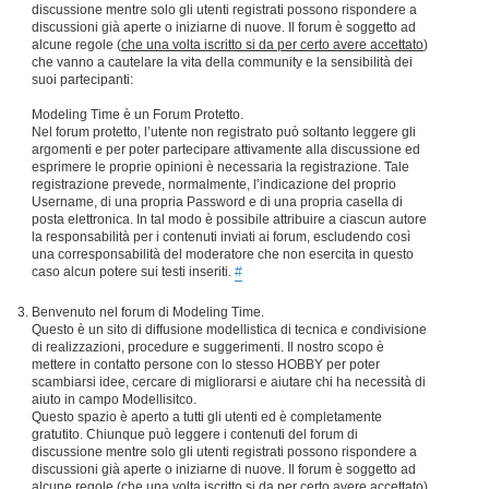
discussione mentre solo gli utenti registrati possono rispondere a
discussioni già aperte o iniziarne di nuove. Il forum è soggetto ad
alcune regole (
che una volta iscritto si da per certo avere accettato
)
che vanno a cautelare la vita della community e la sensibilità dei
suoi partecipanti:
Modeling Time è un Forum Protetto.
Nel forum protetto, l’utente non registrato può soltanto leggere gli
argomenti e per poter partecipare attivamente alla discussione ed
esprimere le proprie opinioni è necessaria la registrazione. Tale
registrazione prevede, normalmente, l’indicazione del proprio
Username, di una propria Password e di una propria casella di
posta elettronica. In tal modo è possibile attribuire a ciascun autore
la responsabilità per i contenuti inviati ai forum, escludendo così
una corresponsabilità del moderatore che non esercita in questo
caso alcun potere sui testi inseriti.
#
Benvenuto nel forum di Modeling Time.
Questo è un sito di diffusione modellistica di tecnica e condivisione
di realizzazioni, procedure e suggerimenti. Il nostro scopo è
mettere in contatto persone con lo stesso HOBBY per poter
scambiarsi idee, cercare di migliorarsi e aiutare chi ha necessità di
aiuto in campo Modellisitco.
Questo spazio è aperto a tutti gli utenti ed è completamente
gratutito. Chiunque può leggere i contenuti del forum di
discussione mentre solo gli utenti registrati possono rispondere a
discussioni già aperte o iniziarne di nuove. Il forum è soggetto ad
alcune regole (
che una volta iscritto si da per certo avere accettato
)