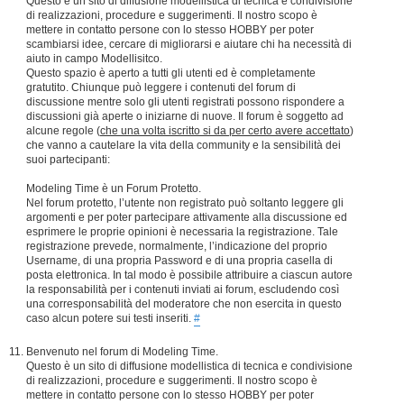
Questo è un sito di diffusione modellistica di tecnica e condivisione
di realizzazioni, procedure e suggerimenti. Il nostro scopo è
mettere in contatto persone con lo stesso HOBBY per poter
scambiarsi idee, cercare di migliorarsi e aiutare chi ha necessità di
aiuto in campo Modellisitco.
Questo spazio è aperto a tutti gli utenti ed è completamente
gratutito. Chiunque può leggere i contenuti del forum di
discussione mentre solo gli utenti registrati possono rispondere a
discussioni già aperte o iniziarne di nuove. Il forum è soggetto ad
alcune regole (
che una volta iscritto si da per certo avere accettato
)
che vanno a cautelare la vita della community e la sensibilità dei
suoi partecipanti:
Modeling Time è un Forum Protetto.
Nel forum protetto, l’utente non registrato può soltanto leggere gli
argomenti e per poter partecipare attivamente alla discussione ed
esprimere le proprie opinioni è necessaria la registrazione. Tale
registrazione prevede, normalmente, l’indicazione del proprio
Username, di una propria Password e di una propria casella di
posta elettronica. In tal modo è possibile attribuire a ciascun autore
la responsabilità per i contenuti inviati ai forum, escludendo così
una corresponsabilità del moderatore che non esercita in questo
caso alcun potere sui testi inseriti.
#
Benvenuto nel forum di Modeling Time.
Questo è un sito di diffusione modellistica di tecnica e condivisione
di realizzazioni, procedure e suggerimenti. Il nostro scopo è
mettere in contatto persone con lo stesso HOBBY per poter