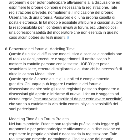
argomenti e per poter partecipare attivamente alla discussione ed
esprimere le proprie opinioni è necessaria la registrazione. Tale
registrazione prevede, normalmente, l’indicazione del proprio
Username, di una propria Password e di una propria casella di
posta elettronica. In tal modo è possibile attribuire a ciascun autore
la responsabilità per i contenuti inviati ai forum, escludendo così
una corresponsabilità del moderatore che non esercita in questo
caso alcun potere sui testi inseriti.
#
Benvenuto nel forum di Modeling Time.
Questo è un sito di diffusione modellistica di tecnica e condivisione
di realizzazioni, procedure e suggerimenti. Il nostro scopo è
mettere in contatto persone con lo stesso HOBBY per poter
scambiarsi idee, cercare di migliorarsi e aiutare chi ha necessità di
aiuto in campo Modellisitco.
Questo spazio è aperto a tutti gli utenti ed è completamente
gratutito. Chiunque può leggere i contenuti del forum di
discussione mentre solo gli utenti registrati possono rispondere a
discussioni già aperte o iniziarne di nuove. Il forum è soggetto ad
alcune regole (
che una volta iscritto si da per certo avere accettato
)
che vanno a cautelare la vita della community e la sensibilità dei
suoi partecipanti:
Modeling Time è un Forum Protetto.
Nel forum protetto, l’utente non registrato può soltanto leggere gli
argomenti e per poter partecipare attivamente alla discussione ed
esprimere le proprie opinioni è necessaria la registrazione. Tale
registrazione prevede, normalmente, l’indicazione del proprio