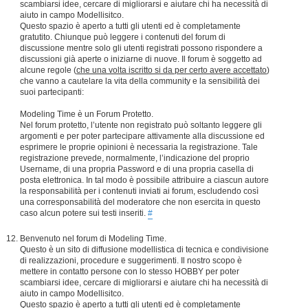
scambiarsi idee, cercare di migliorarsi e aiutare chi ha necessità di
aiuto in campo Modellisitco.
Questo spazio è aperto a tutti gli utenti ed è completamente
gratutito. Chiunque può leggere i contenuti del forum di
discussione mentre solo gli utenti registrati possono rispondere a
discussioni già aperte o iniziarne di nuove. Il forum è soggetto ad
alcune regole (
che una volta iscritto si da per certo avere accettato
)
che vanno a cautelare la vita della community e la sensibilità dei
suoi partecipanti:
Modeling Time è un Forum Protetto.
Nel forum protetto, l’utente non registrato può soltanto leggere gli
argomenti e per poter partecipare attivamente alla discussione ed
esprimere le proprie opinioni è necessaria la registrazione. Tale
registrazione prevede, normalmente, l’indicazione del proprio
Username, di una propria Password e di una propria casella di
posta elettronica. In tal modo è possibile attribuire a ciascun autore
la responsabilità per i contenuti inviati ai forum, escludendo così
una corresponsabilità del moderatore che non esercita in questo
caso alcun potere sui testi inseriti.
#
Benvenuto nel forum di Modeling Time.
Questo è un sito di diffusione modellistica di tecnica e condivisione
di realizzazioni, procedure e suggerimenti. Il nostro scopo è
mettere in contatto persone con lo stesso HOBBY per poter
scambiarsi idee, cercare di migliorarsi e aiutare chi ha necessità di
aiuto in campo Modellisitco.
Questo spazio è aperto a tutti gli utenti ed è completamente