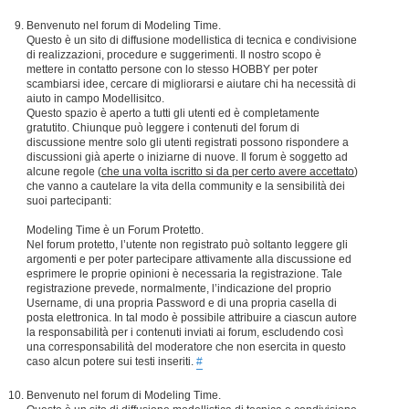
Benvenuto nel forum di Modeling Time.
Questo è un sito di diffusione modellistica di tecnica e condivisione
di realizzazioni, procedure e suggerimenti. Il nostro scopo è
mettere in contatto persone con lo stesso HOBBY per poter
scambiarsi idee, cercare di migliorarsi e aiutare chi ha necessità di
aiuto in campo Modellisitco.
Questo spazio è aperto a tutti gli utenti ed è completamente
gratutito. Chiunque può leggere i contenuti del forum di
discussione mentre solo gli utenti registrati possono rispondere a
discussioni già aperte o iniziarne di nuove. Il forum è soggetto ad
alcune regole (
che una volta iscritto si da per certo avere accettato
)
che vanno a cautelare la vita della community e la sensibilità dei
suoi partecipanti:
Modeling Time è un Forum Protetto.
Nel forum protetto, l’utente non registrato può soltanto leggere gli
argomenti e per poter partecipare attivamente alla discussione ed
esprimere le proprie opinioni è necessaria la registrazione. Tale
registrazione prevede, normalmente, l’indicazione del proprio
Username, di una propria Password e di una propria casella di
posta elettronica. In tal modo è possibile attribuire a ciascun autore
la responsabilità per i contenuti inviati ai forum, escludendo così
una corresponsabilità del moderatore che non esercita in questo
caso alcun potere sui testi inseriti.
#
Benvenuto nel forum di Modeling Time.