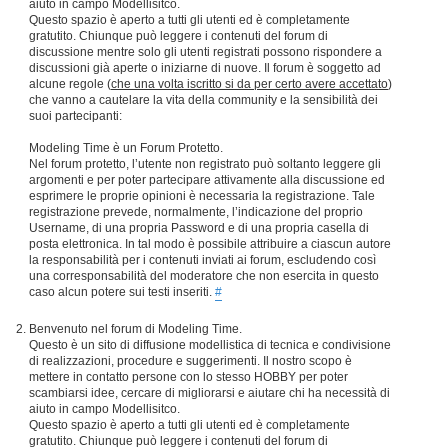
aiuto in campo Modellisitco.
Questo spazio è aperto a tutti gli utenti ed è completamente
gratutito. Chiunque può leggere i contenuti del forum di
discussione mentre solo gli utenti registrati possono rispondere a
discussioni già aperte o iniziarne di nuove. Il forum è soggetto ad
alcune regole (
che una volta iscritto si da per certo avere accettato
)
che vanno a cautelare la vita della community e la sensibilità dei
suoi partecipanti:
Modeling Time è un Forum Protetto.
Nel forum protetto, l’utente non registrato può soltanto leggere gli
argomenti e per poter partecipare attivamente alla discussione ed
esprimere le proprie opinioni è necessaria la registrazione. Tale
registrazione prevede, normalmente, l’indicazione del proprio
Username, di una propria Password e di una propria casella di
posta elettronica. In tal modo è possibile attribuire a ciascun autore
la responsabilità per i contenuti inviati ai forum, escludendo così
una corresponsabilità del moderatore che non esercita in questo
caso alcun potere sui testi inseriti.
#
Benvenuto nel forum di Modeling Time.
Questo è un sito di diffusione modellistica di tecnica e condivisione
di realizzazioni, procedure e suggerimenti. Il nostro scopo è
mettere in contatto persone con lo stesso HOBBY per poter
scambiarsi idee, cercare di migliorarsi e aiutare chi ha necessità di
aiuto in campo Modellisitco.
Questo spazio è aperto a tutti gli utenti ed è completamente
gratutito. Chiunque può leggere i contenuti del forum di