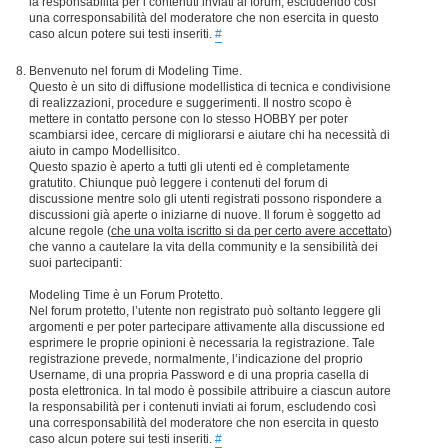
la responsabilità per i contenuti inviati ai forum, escludendo così
una corresponsabilità del moderatore che non esercita in questo
caso alcun potere sui testi inseriti.
#
Benvenuto nel forum di Modeling Time.
Questo è un sito di diffusione modellistica di tecnica e condivisione
di realizzazioni, procedure e suggerimenti. Il nostro scopo è
mettere in contatto persone con lo stesso HOBBY per poter
scambiarsi idee, cercare di migliorarsi e aiutare chi ha necessità di
aiuto in campo Modellisitco.
Questo spazio è aperto a tutti gli utenti ed è completamente
gratutito. Chiunque può leggere i contenuti del forum di
discussione mentre solo gli utenti registrati possono rispondere a
discussioni già aperte o iniziarne di nuove. Il forum è soggetto ad
alcune regole (
che una volta iscritto si da per certo avere accettato
)
che vanno a cautelare la vita della community e la sensibilità dei
suoi partecipanti:
Modeling Time è un Forum Protetto.
Nel forum protetto, l’utente non registrato può soltanto leggere gli
argomenti e per poter partecipare attivamente alla discussione ed
esprimere le proprie opinioni è necessaria la registrazione. Tale
registrazione prevede, normalmente, l’indicazione del proprio
Username, di una propria Password e di una propria casella di
posta elettronica. In tal modo è possibile attribuire a ciascun autore
la responsabilità per i contenuti inviati ai forum, escludendo così
una corresponsabilità del moderatore che non esercita in questo
caso alcun potere sui testi inseriti.
#