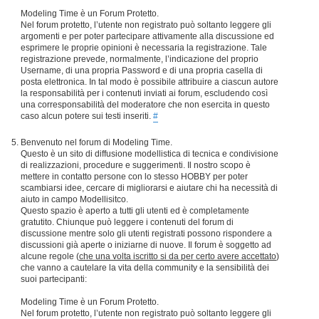
Modeling Time è un Forum Protetto.
Nel forum protetto, l’utente non registrato può soltanto leggere gli
argomenti e per poter partecipare attivamente alla discussione ed
esprimere le proprie opinioni è necessaria la registrazione. Tale
registrazione prevede, normalmente, l’indicazione del proprio
Username, di una propria Password e di una propria casella di
posta elettronica. In tal modo è possibile attribuire a ciascun autore
la responsabilità per i contenuti inviati ai forum, escludendo così
una corresponsabilità del moderatore che non esercita in questo
caso alcun potere sui testi inseriti.
#
Benvenuto nel forum di Modeling Time.
Questo è un sito di diffusione modellistica di tecnica e condivisione
di realizzazioni, procedure e suggerimenti. Il nostro scopo è
mettere in contatto persone con lo stesso HOBBY per poter
scambiarsi idee, cercare di migliorarsi e aiutare chi ha necessità di
aiuto in campo Modellisitco.
Questo spazio è aperto a tutti gli utenti ed è completamente
gratutito. Chiunque può leggere i contenuti del forum di
discussione mentre solo gli utenti registrati possono rispondere a
discussioni già aperte o iniziarne di nuove. Il forum è soggetto ad
alcune regole (
che una volta iscritto si da per certo avere accettato
)
che vanno a cautelare la vita della community e la sensibilità dei
suoi partecipanti:
Modeling Time è un Forum Protetto.
Nel forum protetto, l’utente non registrato può soltanto leggere gli