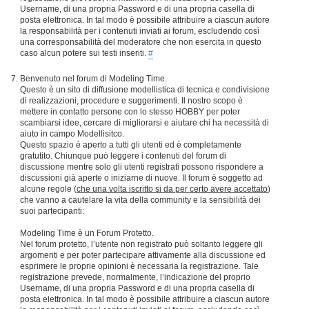
Username, di una propria Password e di una propria casella di
posta elettronica. In tal modo è possibile attribuire a ciascun autore
la responsabilità per i contenuti inviati ai forum, escludendo così
una corresponsabilità del moderatore che non esercita in questo
caso alcun potere sui testi inseriti.
#
Benvenuto nel forum di Modeling Time.
Questo è un sito di diffusione modellistica di tecnica e condivisione
di realizzazioni, procedure e suggerimenti. Il nostro scopo è
mettere in contatto persone con lo stesso HOBBY per poter
scambiarsi idee, cercare di migliorarsi e aiutare chi ha necessità di
aiuto in campo Modellisitco.
Questo spazio è aperto a tutti gli utenti ed è completamente
gratutito. Chiunque può leggere i contenuti del forum di
discussione mentre solo gli utenti registrati possono rispondere a
discussioni già aperte o iniziarne di nuove. Il forum è soggetto ad
alcune regole (
che una volta iscritto si da per certo avere accettato
)
che vanno a cautelare la vita della community e la sensibilità dei
suoi partecipanti:
Modeling Time è un Forum Protetto.
Nel forum protetto, l’utente non registrato può soltanto leggere gli
argomenti e per poter partecipare attivamente alla discussione ed
esprimere le proprie opinioni è necessaria la registrazione. Tale
registrazione prevede, normalmente, l’indicazione del proprio
Username, di una propria Password e di una propria casella di
posta elettronica. In tal modo è possibile attribuire a ciascun autore