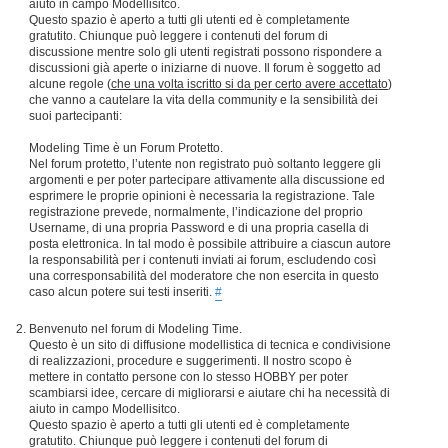
aiuto in campo Modellisitco.
Questo spazio è aperto a tutti gli utenti ed è completamente
gratutito. Chiunque può leggere i contenuti del forum di
discussione mentre solo gli utenti registrati possono rispondere a
discussioni già aperte o iniziarne di nuove. Il forum è soggetto ad
alcune regole (
che una volta iscritto si da per certo avere accettato
)
che vanno a cautelare la vita della community e la sensibilità dei
suoi partecipanti:
Modeling Time è un Forum Protetto.
Nel forum protetto, l’utente non registrato può soltanto leggere gli
argomenti e per poter partecipare attivamente alla discussione ed
esprimere le proprie opinioni è necessaria la registrazione. Tale
registrazione prevede, normalmente, l’indicazione del proprio
Username, di una propria Password e di una propria casella di
posta elettronica. In tal modo è possibile attribuire a ciascun autore
la responsabilità per i contenuti inviati ai forum, escludendo così
una corresponsabilità del moderatore che non esercita in questo
caso alcun potere sui testi inseriti.
#
Benvenuto nel forum di Modeling Time.
Questo è un sito di diffusione modellistica di tecnica e condivisione
di realizzazioni, procedure e suggerimenti. Il nostro scopo è
mettere in contatto persone con lo stesso HOBBY per poter
scambiarsi idee, cercare di migliorarsi e aiutare chi ha necessità di
aiuto in campo Modellisitco.
Questo spazio è aperto a tutti gli utenti ed è completamente
gratutito. Chiunque può leggere i contenuti del forum di