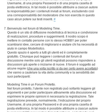
Username, di una propria Password e di una propria casella di
posta elettronica. In tal modo è possibile attribuire a ciascun autore
la responsabilità per i contenuti inviati ai forum, escludendo così
una corresponsabilità del moderatore che non esercita in questo
caso alcun potere sui testi inseriti.
#
Benvenuto nel forum di Modeling Time.
Questo è un sito di diffusione modellistica di tecnica e condivisione
di realizzazioni, procedure e suggerimenti. Il nostro scopo è
mettere in contatto persone con lo stesso HOBBY per poter
scambiarsi idee, cercare di migliorarsi e aiutare chi ha necessità di
aiuto in campo Modellisitco.
Questo spazio è aperto a tutti gli utenti ed è completamente
gratutito. Chiunque può leggere i contenuti del forum di
discussione mentre solo gli utenti registrati possono rispondere a
discussioni già aperte o iniziarne di nuove. Il forum è soggetto ad
alcune regole (
che una volta iscritto si da per certo avere accettato
)
che vanno a cautelare la vita della community e la sensibilità dei
suoi partecipanti:
Modeling Time è un Forum Protetto.
Nel forum protetto, l’utente non registrato può soltanto leggere gli
argomenti e per poter partecipare attivamente alla discussione ed
esprimere le proprie opinioni è necessaria la registrazione. Tale
registrazione prevede, normalmente, l’indicazione del proprio
Username, di una propria Password e di una propria casella di
posta elettronica. In tal modo è possibile attribuire a ciascun autore