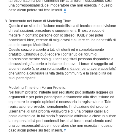
la responsabilità per i contenuti inviati ai forum, escludendo così
una corresponsabilità del moderatore che non esercita in questo
caso alcun potere sui testi inseriti.
#
Benvenuto nel forum di Modeling Time.
Questo è un sito di diffusione modellistica di tecnica e condivisione
di realizzazioni, procedure e suggerimenti. Il nostro scopo è
mettere in contatto persone con lo stesso HOBBY per poter
scambiarsi idee, cercare di migliorarsi e aiutare chi ha necessità di
aiuto in campo Modellisitco.
Questo spazio è aperto a tutti gli utenti ed è completamente
gratutito. Chiunque può leggere i contenuti del forum di
discussione mentre solo gli utenti registrati possono rispondere a
discussioni già aperte o iniziarne di nuove. Il forum è soggetto ad
alcune regole (
che una volta iscritto si da per certo avere accettato
)
che vanno a cautelare la vita della community e la sensibilità dei
suoi partecipanti:
Modeling Time è un Forum Protetto.
Nel forum protetto, l’utente non registrato può soltanto leggere gli
argomenti e per poter partecipare attivamente alla discussione ed
esprimere le proprie opinioni è necessaria la registrazione. Tale
registrazione prevede, normalmente, l’indicazione del proprio
Username, di una propria Password e di una propria casella di
posta elettronica. In tal modo è possibile attribuire a ciascun autore
la responsabilità per i contenuti inviati ai forum, escludendo così
una corresponsabilità del moderatore che non esercita in questo
caso alcun potere sui testi inseriti.
#