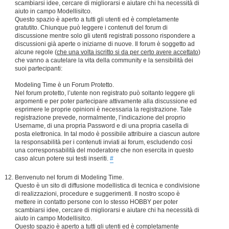
scambiarsi idee, cercare di migliorarsi e aiutare chi ha necessità di
aiuto in campo Modellisitco.
Questo spazio è aperto a tutti gli utenti ed è completamente
gratutito. Chiunque può leggere i contenuti del forum di
discussione mentre solo gli utenti registrati possono rispondere a
discussioni già aperte o iniziarne di nuove. Il forum è soggetto ad
alcune regole (
che una volta iscritto si da per certo avere accettato
)
che vanno a cautelare la vita della community e la sensibilità dei
suoi partecipanti:
Modeling Time è un Forum Protetto.
Nel forum protetto, l’utente non registrato può soltanto leggere gli
argomenti e per poter partecipare attivamente alla discussione ed
esprimere le proprie opinioni è necessaria la registrazione. Tale
registrazione prevede, normalmente, l’indicazione del proprio
Username, di una propria Password e di una propria casella di
posta elettronica. In tal modo è possibile attribuire a ciascun autore
la responsabilità per i contenuti inviati ai forum, escludendo così
una corresponsabilità del moderatore che non esercita in questo
caso alcun potere sui testi inseriti.
#
Benvenuto nel forum di Modeling Time.
Questo è un sito di diffusione modellistica di tecnica e condivisione
di realizzazioni, procedure e suggerimenti. Il nostro scopo è
mettere in contatto persone con lo stesso HOBBY per poter
scambiarsi idee, cercare di migliorarsi e aiutare chi ha necessità di
aiuto in campo Modellisitco.
Questo spazio è aperto a tutti gli utenti ed è completamente