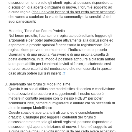
discussione mentre solo gli utenti registrati possono rispondere a
discussioni già aperte o iniziarne di nuove. Il forum è soggetto ad
alcune regole (
che una volta iscritto si da per certo avere accettato
)
che vanno a cautelare la vita della community e la sensibilità dei
suoi partecipanti:
Modeling Time è un Forum Protetto.
Nel forum protetto, l’utente non registrato può soltanto leggere gli
argomenti e per poter partecipare attivamente alla discussione ed
esprimere le proprie opinioni è necessaria la registrazione. Tale
registrazione prevede, normalmente, l’indicazione del proprio
Username, di una propria Password e di una propria casella di
posta elettronica. In tal modo è possibile attribuire a ciascun autore
la responsabilità per i contenuti inviati ai forum, escludendo così
una corresponsabilità del moderatore che non esercita in questo
caso alcun potere sui testi inseriti.
#
Benvenuto nel forum di Modeling Time.
Questo è un sito di diffusione modellistica di tecnica e condivisione
di realizzazioni, procedure e suggerimenti. Il nostro scopo è
mettere in contatto persone con lo stesso HOBBY per poter
scambiarsi idee, cercare di migliorarsi e aiutare chi ha necessità di
aiuto in campo Modellisitco.
Questo spazio è aperto a tutti gli utenti ed è completamente
gratutito. Chiunque può leggere i contenuti del forum di
discussione mentre solo gli utenti registrati possono rispondere a
discussioni già aperte o iniziarne di nuove. Il forum è soggetto ad
alcune regole (
che una volta iscritto si da per certo avere accettato
)