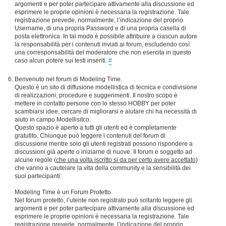
argomenti e per poter partecipare attivamente alla discussione ed
esprimere le proprie opinioni è necessaria la registrazione. Tale
registrazione prevede, normalmente, l’indicazione del proprio
Username, di una propria Password e di una propria casella di
posta elettronica. In tal modo è possibile attribuire a ciascun autore
la responsabilità per i contenuti inviati ai forum, escludendo così
una corresponsabilità del moderatore che non esercita in questo
caso alcun potere sui testi inseriti.
#
Benvenuto nel forum di Modeling Time.
Questo è un sito di diffusione modellistica di tecnica e condivisione
di realizzazioni, procedure e suggerimenti. Il nostro scopo è
mettere in contatto persone con lo stesso HOBBY per poter
scambiarsi idee, cercare di migliorarsi e aiutare chi ha necessità di
aiuto in campo Modellisitco.
Questo spazio è aperto a tutti gli utenti ed è completamente
gratutito. Chiunque può leggere i contenuti del forum di
discussione mentre solo gli utenti registrati possono rispondere a
discussioni già aperte o iniziarne di nuove. Il forum è soggetto ad
alcune regole (
che una volta iscritto si da per certo avere accettato
)
che vanno a cautelare la vita della community e la sensibilità dei
suoi partecipanti:
Modeling Time è un Forum Protetto.
Nel forum protetto, l’utente non registrato può soltanto leggere gli
argomenti e per poter partecipare attivamente alla discussione ed
esprimere le proprie opinioni è necessaria la registrazione. Tale
registrazione prevede, normalmente, l’indicazione del proprio