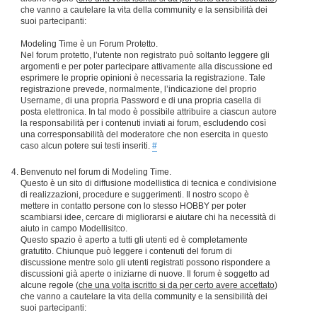
che vanno a cautelare la vita della community e la sensibilità dei
suoi partecipanti:
Modeling Time è un Forum Protetto.
Nel forum protetto, l’utente non registrato può soltanto leggere gli
argomenti e per poter partecipare attivamente alla discussione ed
esprimere le proprie opinioni è necessaria la registrazione. Tale
registrazione prevede, normalmente, l’indicazione del proprio
Username, di una propria Password e di una propria casella di
posta elettronica. In tal modo è possibile attribuire a ciascun autore
la responsabilità per i contenuti inviati ai forum, escludendo così
una corresponsabilità del moderatore che non esercita in questo
caso alcun potere sui testi inseriti.
#
Benvenuto nel forum di Modeling Time.
Questo è un sito di diffusione modellistica di tecnica e condivisione
di realizzazioni, procedure e suggerimenti. Il nostro scopo è
mettere in contatto persone con lo stesso HOBBY per poter
scambiarsi idee, cercare di migliorarsi e aiutare chi ha necessità di
aiuto in campo Modellisitco.
Questo spazio è aperto a tutti gli utenti ed è completamente
gratutito. Chiunque può leggere i contenuti del forum di
discussione mentre solo gli utenti registrati possono rispondere a
discussioni già aperte o iniziarne di nuove. Il forum è soggetto ad
alcune regole (
che una volta iscritto si da per certo avere accettato
)
che vanno a cautelare la vita della community e la sensibilità dei
suoi partecipanti: