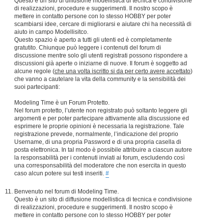
Questo è un sito di diffusione modellistica di tecnica e condivisione
di realizzazioni, procedure e suggerimenti. Il nostro scopo è
mettere in contatto persone con lo stesso HOBBY per poter
scambiarsi idee, cercare di migliorarsi e aiutare chi ha necessità di
aiuto in campo Modellisitco.
Questo spazio è aperto a tutti gli utenti ed è completamente
gratutito. Chiunque può leggere i contenuti del forum di
discussione mentre solo gli utenti registrati possono rispondere a
discussioni già aperte o iniziarne di nuove. Il forum è soggetto ad
alcune regole (
che una volta iscritto si da per certo avere accettato
)
che vanno a cautelare la vita della community e la sensibilità dei
suoi partecipanti:
Modeling Time è un Forum Protetto.
Nel forum protetto, l’utente non registrato può soltanto leggere gli
argomenti e per poter partecipare attivamente alla discussione ed
esprimere le proprie opinioni è necessaria la registrazione. Tale
registrazione prevede, normalmente, l’indicazione del proprio
Username, di una propria Password e di una propria casella di
posta elettronica. In tal modo è possibile attribuire a ciascun autore
la responsabilità per i contenuti inviati ai forum, escludendo così
una corresponsabilità del moderatore che non esercita in questo
caso alcun potere sui testi inseriti.
#
Benvenuto nel forum di Modeling Time.
Questo è un sito di diffusione modellistica di tecnica e condivisione
di realizzazioni, procedure e suggerimenti. Il nostro scopo è
mettere in contatto persone con lo stesso HOBBY per poter