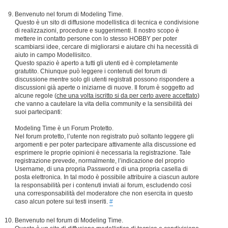
Benvenuto nel forum di Modeling Time.
Questo è un sito di diffusione modellistica di tecnica e condivisione
di realizzazioni, procedure e suggerimenti. Il nostro scopo è
mettere in contatto persone con lo stesso HOBBY per poter
scambiarsi idee, cercare di migliorarsi e aiutare chi ha necessità di
aiuto in campo Modellisitco.
Questo spazio è aperto a tutti gli utenti ed è completamente
gratutito. Chiunque può leggere i contenuti del forum di
discussione mentre solo gli utenti registrati possono rispondere a
discussioni già aperte o iniziarne di nuove. Il forum è soggetto ad
alcune regole (
che una volta iscritto si da per certo avere accettato
)
che vanno a cautelare la vita della community e la sensibilità dei
suoi partecipanti:
Modeling Time è un Forum Protetto.
Nel forum protetto, l’utente non registrato può soltanto leggere gli
argomenti e per poter partecipare attivamente alla discussione ed
esprimere le proprie opinioni è necessaria la registrazione. Tale
registrazione prevede, normalmente, l’indicazione del proprio
Username, di una propria Password e di una propria casella di
posta elettronica. In tal modo è possibile attribuire a ciascun autore
la responsabilità per i contenuti inviati ai forum, escludendo così
una corresponsabilità del moderatore che non esercita in questo
caso alcun potere sui testi inseriti.
#
Benvenuto nel forum di Modeling Time.