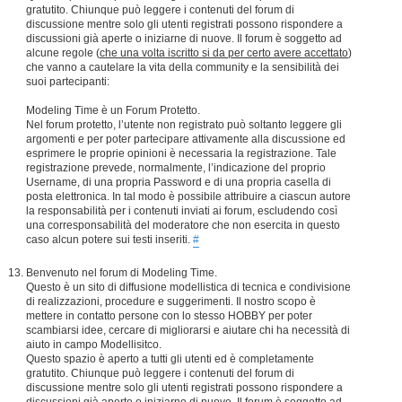
gratutito. Chiunque può leggere i contenuti del forum di
discussione mentre solo gli utenti registrati possono rispondere a
discussioni già aperte o iniziarne di nuove. Il forum è soggetto ad
alcune regole (
che una volta iscritto si da per certo avere accettato
)
che vanno a cautelare la vita della community e la sensibilità dei
suoi partecipanti:
Modeling Time è un Forum Protetto.
Nel forum protetto, l’utente non registrato può soltanto leggere gli
argomenti e per poter partecipare attivamente alla discussione ed
esprimere le proprie opinioni è necessaria la registrazione. Tale
registrazione prevede, normalmente, l’indicazione del proprio
Username, di una propria Password e di una propria casella di
posta elettronica. In tal modo è possibile attribuire a ciascun autore
la responsabilità per i contenuti inviati ai forum, escludendo così
una corresponsabilità del moderatore che non esercita in questo
caso alcun potere sui testi inseriti.
#
Benvenuto nel forum di Modeling Time.
Questo è un sito di diffusione modellistica di tecnica e condivisione
di realizzazioni, procedure e suggerimenti. Il nostro scopo è
mettere in contatto persone con lo stesso HOBBY per poter
scambiarsi idee, cercare di migliorarsi e aiutare chi ha necessità di
aiuto in campo Modellisitco.
Questo spazio è aperto a tutti gli utenti ed è completamente
gratutito. Chiunque può leggere i contenuti del forum di
discussione mentre solo gli utenti registrati possono rispondere a