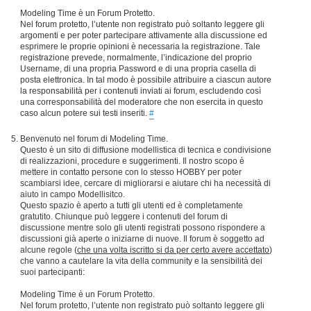
Modeling Time è un Forum Protetto.
Nel forum protetto, l’utente non registrato può soltanto leggere gli
argomenti e per poter partecipare attivamente alla discussione ed
esprimere le proprie opinioni è necessaria la registrazione. Tale
registrazione prevede, normalmente, l’indicazione del proprio
Username, di una propria Password e di una propria casella di
posta elettronica. In tal modo è possibile attribuire a ciascun autore
la responsabilità per i contenuti inviati ai forum, escludendo così
una corresponsabilità del moderatore che non esercita in questo
caso alcun potere sui testi inseriti.
#
Benvenuto nel forum di Modeling Time.
Questo è un sito di diffusione modellistica di tecnica e condivisione
di realizzazioni, procedure e suggerimenti. Il nostro scopo è
mettere in contatto persone con lo stesso HOBBY per poter
scambiarsi idee, cercare di migliorarsi e aiutare chi ha necessità di
aiuto in campo Modellisitco.
Questo spazio è aperto a tutti gli utenti ed è completamente
gratutito. Chiunque può leggere i contenuti del forum di
discussione mentre solo gli utenti registrati possono rispondere a
discussioni già aperte o iniziarne di nuove. Il forum è soggetto ad
alcune regole (
che una volta iscritto si da per certo avere accettato
)
che vanno a cautelare la vita della community e la sensibilità dei
suoi partecipanti:
Modeling Time è un Forum Protetto.
Nel forum protetto, l’utente non registrato può soltanto leggere gli