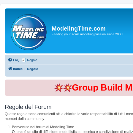
ModelingTime.com
Feeding your scale modelling passion since 2008!
FAQ
Regole
Indice
Regole
Group Build 
Regole del Forum
Queste regole sono comunicati atti a chiarire le varie responsabilità di tutti i me
membri della community.
Benvenuto nel forum di Modeling Time.
Questo è un sito di diffusione modellistica di tecnica e condivisione di rea