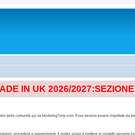
MADE IN UK 2026/2027:SEZION
mbri della comunità qui su ModelingTime.com. Esse devono essere rispettate da tutti al
lizzazioni, procedure e suggerimenti. Il nostro scopo è mettere in contatto persone 