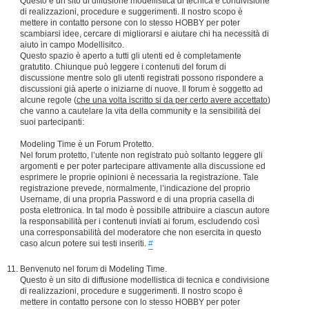
Questo è un sito di diffusione modellistica di tecnica e condivisione
di realizzazioni, procedure e suggerimenti. Il nostro scopo è
mettere in contatto persone con lo stesso HOBBY per poter
scambiarsi idee, cercare di migliorarsi e aiutare chi ha necessità di
aiuto in campo Modellisitco.
Questo spazio è aperto a tutti gli utenti ed è completamente
gratutito. Chiunque può leggere i contenuti del forum di
discussione mentre solo gli utenti registrati possono rispondere a
discussioni già aperte o iniziarne di nuove. Il forum è soggetto ad
alcune regole (
che una volta iscritto si da per certo avere accettato
)
che vanno a cautelare la vita della community e la sensibilità dei
suoi partecipanti:
Modeling Time è un Forum Protetto.
Nel forum protetto, l’utente non registrato può soltanto leggere gli
argomenti e per poter partecipare attivamente alla discussione ed
esprimere le proprie opinioni è necessaria la registrazione. Tale
registrazione prevede, normalmente, l’indicazione del proprio
Username, di una propria Password e di una propria casella di
posta elettronica. In tal modo è possibile attribuire a ciascun autore
la responsabilità per i contenuti inviati ai forum, escludendo così
una corresponsabilità del moderatore che non esercita in questo
caso alcun potere sui testi inseriti.
#
Benvenuto nel forum di Modeling Time.
Questo è un sito di diffusione modellistica di tecnica e condivisione
di realizzazioni, procedure e suggerimenti. Il nostro scopo è
mettere in contatto persone con lo stesso HOBBY per poter