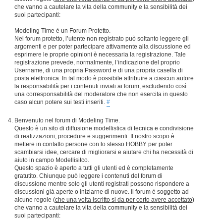
che vanno a cautelare la vita della community e la sensibilità dei
suoi partecipanti:
Modeling Time è un Forum Protetto.
Nel forum protetto, l’utente non registrato può soltanto leggere gli
argomenti e per poter partecipare attivamente alla discussione ed
esprimere le proprie opinioni è necessaria la registrazione. Tale
registrazione prevede, normalmente, l’indicazione del proprio
Username, di una propria Password e di una propria casella di
posta elettronica. In tal modo è possibile attribuire a ciascun autore
la responsabilità per i contenuti inviati ai forum, escludendo così
una corresponsabilità del moderatore che non esercita in questo
caso alcun potere sui testi inseriti.
#
Benvenuto nel forum di Modeling Time.
Questo è un sito di diffusione modellistica di tecnica e condivisione
di realizzazioni, procedure e suggerimenti. Il nostro scopo è
mettere in contatto persone con lo stesso HOBBY per poter
scambiarsi idee, cercare di migliorarsi e aiutare chi ha necessità di
aiuto in campo Modellisitco.
Questo spazio è aperto a tutti gli utenti ed è completamente
gratutito. Chiunque può leggere i contenuti del forum di
discussione mentre solo gli utenti registrati possono rispondere a
discussioni già aperte o iniziarne di nuove. Il forum è soggetto ad
alcune regole (
che una volta iscritto si da per certo avere accettato
)
che vanno a cautelare la vita della community e la sensibilità dei
suoi partecipanti: