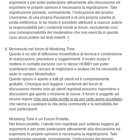
argomenti e per poter partecipare attivamente alla discussione ed
esprimere le proprie opinioni è necessaria la registrazione. Tale
registrazione prevede, normalmente, l’indicazione del proprio
Username, di una propria Password e di una propria casella di
posta elettronica. In tal modo è possibile attribuire a ciascun autore
la responsabilità per i contenuti inviati ai forum, escludendo così
una corresponsabilità del moderatore che non esercita in questo
caso alcun potere sui testi inseriti.
#
Benvenuto nel forum di Modeling Time.
Questo è un sito di diffusione modellistica di tecnica e condivisione
di realizzazioni, procedure e suggerimenti. Il nostro scopo è
mettere in contatto persone con lo stesso HOBBY per poter
scambiarsi idee, cercare di migliorarsi e aiutare chi ha necessità di
aiuto in campo Modellisitco.
Questo spazio è aperto a tutti gli utenti ed è completamente
gratutito. Chiunque può leggere i contenuti del forum di
discussione mentre solo gli utenti registrati possono rispondere a
discussioni già aperte o iniziarne di nuove. Il forum è soggetto ad
alcune regole (
che una volta iscritto si da per certo avere accettato
)
che vanno a cautelare la vita della community e la sensibilità dei
suoi partecipanti:
Modeling Time è un Forum Protetto.
Nel forum protetto, l’utente non registrato può soltanto leggere gli
argomenti e per poter partecipare attivamente alla discussione ed
esprimere le proprie opinioni è necessaria la registrazione. Tale
registrazione prevede, normalmente, l’indicazione del proprio