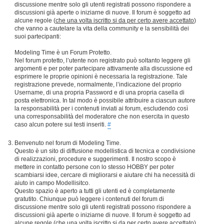
discussione mentre solo gli utenti registrati possono rispondere a
discussioni già aperte o iniziarne di nuove. Il forum è soggetto ad
alcune regole (
che una volta iscritto si da per certo avere accettato
)
che vanno a cautelare la vita della community e la sensibilità dei
suoi partecipanti:
Modeling Time è un Forum Protetto.
Nel forum protetto, l’utente non registrato può soltanto leggere gli
argomenti e per poter partecipare attivamente alla discussione ed
esprimere le proprie opinioni è necessaria la registrazione. Tale
registrazione prevede, normalmente, l’indicazione del proprio
Username, di una propria Password e di una propria casella di
posta elettronica. In tal modo è possibile attribuire a ciascun autore
la responsabilità per i contenuti inviati ai forum, escludendo così
una corresponsabilità del moderatore che non esercita in questo
caso alcun potere sui testi inseriti.
#
Benvenuto nel forum di Modeling Time.
Questo è un sito di diffusione modellistica di tecnica e condivisione
di realizzazioni, procedure e suggerimenti. Il nostro scopo è
mettere in contatto persone con lo stesso HOBBY per poter
scambiarsi idee, cercare di migliorarsi e aiutare chi ha necessità di
aiuto in campo Modellisitco.
Questo spazio è aperto a tutti gli utenti ed è completamente
gratutito. Chiunque può leggere i contenuti del forum di
discussione mentre solo gli utenti registrati possono rispondere a
discussioni già aperte o iniziarne di nuove. Il forum è soggetto ad
alcune regole (
che una volta iscritto si da per certo avere accettato
)