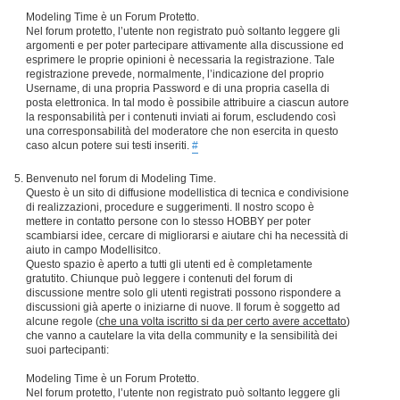
Modeling Time è un Forum Protetto.
Nel forum protetto, l’utente non registrato può soltanto leggere gli
argomenti e per poter partecipare attivamente alla discussione ed
esprimere le proprie opinioni è necessaria la registrazione. Tale
registrazione prevede, normalmente, l’indicazione del proprio
Username, di una propria Password e di una propria casella di
posta elettronica. In tal modo è possibile attribuire a ciascun autore
la responsabilità per i contenuti inviati ai forum, escludendo così
una corresponsabilità del moderatore che non esercita in questo
caso alcun potere sui testi inseriti.
#
Benvenuto nel forum di Modeling Time.
Questo è un sito di diffusione modellistica di tecnica e condivisione
di realizzazioni, procedure e suggerimenti. Il nostro scopo è
mettere in contatto persone con lo stesso HOBBY per poter
scambiarsi idee, cercare di migliorarsi e aiutare chi ha necessità di
aiuto in campo Modellisitco.
Questo spazio è aperto a tutti gli utenti ed è completamente
gratutito. Chiunque può leggere i contenuti del forum di
discussione mentre solo gli utenti registrati possono rispondere a
discussioni già aperte o iniziarne di nuove. Il forum è soggetto ad
alcune regole (
che una volta iscritto si da per certo avere accettato
)
che vanno a cautelare la vita della community e la sensibilità dei
suoi partecipanti:
Modeling Time è un Forum Protetto.
Nel forum protetto, l’utente non registrato può soltanto leggere gli