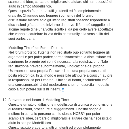
scambiarsi idee, cercare di migliorarsi e aiutare chi ha necessità di
aiuto in campo Modellisitco.
Questo spazio è aperto a tutti gli utenti ed è completamente
gratutito. Chiunque può leggere i contenuti del forum di
discussione mentre solo gli utenti registrati possono rispondere a
discussioni già aperte o iniziarne di nuove. Il forum è soggetto ad
alcune regole (
che una volta iscritto si da per certo avere accettato
)
che vanno a cautelare la vita della community e la sensibilità dei
suoi partecipanti:
Modeling Time è un Forum Protetto.
Nel forum protetto, l’utente non registrato può soltanto leggere gli
argomenti e per poter partecipare attivamente alla discussione ed
esprimere le proprie opinioni è necessaria la registrazione. Tale
registrazione prevede, normalmente, l’indicazione del proprio
Username, di una propria Password e di una propria casella di
posta elettronica. In tal modo è possibile attribuire a ciascun autore
la responsabilità per i contenuti inviati ai forum, escludendo così
una corresponsabilità del moderatore che non esercita in questo
caso alcun potere sui testi inseriti.
#
Benvenuto nel forum di Modeling Time.
Questo è un sito di diffusione modellistica di tecnica e condivisione
di realizzazioni, procedure e suggerimenti. Il nostro scopo è
mettere in contatto persone con lo stesso HOBBY per poter
scambiarsi idee, cercare di migliorarsi e aiutare chi ha necessità di
aiuto in campo Modellisitco.
Questo spazio è aperto a tutti gli utenti ed è completamente