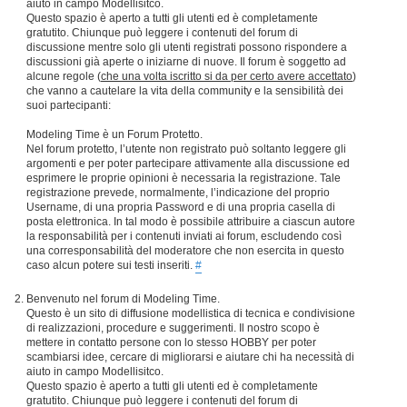
aiuto in campo Modellisitco.
Questo spazio è aperto a tutti gli utenti ed è completamente
gratutito. Chiunque può leggere i contenuti del forum di
discussione mentre solo gli utenti registrati possono rispondere a
discussioni già aperte o iniziarne di nuove. Il forum è soggetto ad
alcune regole (
che una volta iscritto si da per certo avere accettato
)
che vanno a cautelare la vita della community e la sensibilità dei
suoi partecipanti:
Modeling Time è un Forum Protetto.
Nel forum protetto, l’utente non registrato può soltanto leggere gli
argomenti e per poter partecipare attivamente alla discussione ed
esprimere le proprie opinioni è necessaria la registrazione. Tale
registrazione prevede, normalmente, l’indicazione del proprio
Username, di una propria Password e di una propria casella di
posta elettronica. In tal modo è possibile attribuire a ciascun autore
la responsabilità per i contenuti inviati ai forum, escludendo così
una corresponsabilità del moderatore che non esercita in questo
caso alcun potere sui testi inseriti.
#
Benvenuto nel forum di Modeling Time.
Questo è un sito di diffusione modellistica di tecnica e condivisione
di realizzazioni, procedure e suggerimenti. Il nostro scopo è
mettere in contatto persone con lo stesso HOBBY per poter
scambiarsi idee, cercare di migliorarsi e aiutare chi ha necessità di
aiuto in campo Modellisitco.
Questo spazio è aperto a tutti gli utenti ed è completamente
gratutito. Chiunque può leggere i contenuti del forum di