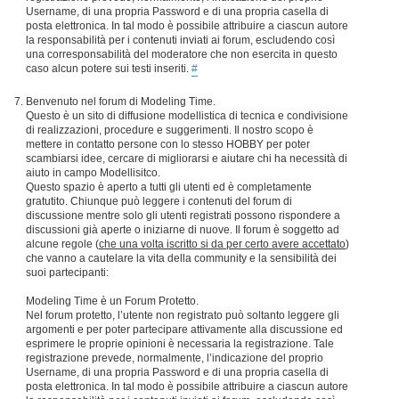
Username, di una propria Password e di una propria casella di
posta elettronica. In tal modo è possibile attribuire a ciascun autore
la responsabilità per i contenuti inviati ai forum, escludendo così
una corresponsabilità del moderatore che non esercita in questo
caso alcun potere sui testi inseriti.
#
Benvenuto nel forum di Modeling Time.
Questo è un sito di diffusione modellistica di tecnica e condivisione
di realizzazioni, procedure e suggerimenti. Il nostro scopo è
mettere in contatto persone con lo stesso HOBBY per poter
scambiarsi idee, cercare di migliorarsi e aiutare chi ha necessità di
aiuto in campo Modellisitco.
Questo spazio è aperto a tutti gli utenti ed è completamente
gratutito. Chiunque può leggere i contenuti del forum di
discussione mentre solo gli utenti registrati possono rispondere a
discussioni già aperte o iniziarne di nuove. Il forum è soggetto ad
alcune regole (
che una volta iscritto si da per certo avere accettato
)
che vanno a cautelare la vita della community e la sensibilità dei
suoi partecipanti:
Modeling Time è un Forum Protetto.
Nel forum protetto, l’utente non registrato può soltanto leggere gli
argomenti e per poter partecipare attivamente alla discussione ed
esprimere le proprie opinioni è necessaria la registrazione. Tale
registrazione prevede, normalmente, l’indicazione del proprio
Username, di una propria Password e di una propria casella di
posta elettronica. In tal modo è possibile attribuire a ciascun autore