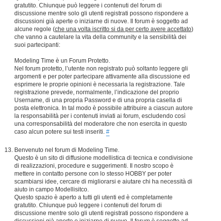
gratutito. Chiunque può leggere i contenuti del forum di
discussione mentre solo gli utenti registrati possono rispondere a
discussioni già aperte o iniziarne di nuove. Il forum è soggetto ad
alcune regole (
che una volta iscritto si da per certo avere accettato
)
che vanno a cautelare la vita della community e la sensibilità dei
suoi partecipanti:
Modeling Time è un Forum Protetto.
Nel forum protetto, l’utente non registrato può soltanto leggere gli
argomenti e per poter partecipare attivamente alla discussione ed
esprimere le proprie opinioni è necessaria la registrazione. Tale
registrazione prevede, normalmente, l’indicazione del proprio
Username, di una propria Password e di una propria casella di
posta elettronica. In tal modo è possibile attribuire a ciascun autore
la responsabilità per i contenuti inviati ai forum, escludendo così
una corresponsabilità del moderatore che non esercita in questo
caso alcun potere sui testi inseriti.
#
Benvenuto nel forum di Modeling Time.
Questo è un sito di diffusione modellistica di tecnica e condivisione
di realizzazioni, procedure e suggerimenti. Il nostro scopo è
mettere in contatto persone con lo stesso HOBBY per poter
scambiarsi idee, cercare di migliorarsi e aiutare chi ha necessità di
aiuto in campo Modellisitco.
Questo spazio è aperto a tutti gli utenti ed è completamente
gratutito. Chiunque può leggere i contenuti del forum di
discussione mentre solo gli utenti registrati possono rispondere a