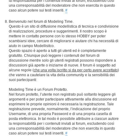
la responsabilità per i contenuti inviati ai forum, escludendo così
una corresponsabilità del moderatore che non esercita in questo
caso alcun potere sui testi inseriti.
#
Benvenuto nel forum di Modeling Time.
Questo è un sito di diffusione modellistica di tecnica e condivisione
di realizzazioni, procedure e suggerimenti. Il nostro scopo è
mettere in contatto persone con lo stesso HOBBY per poter
scambiarsi idee, cercare di migliorarsi e aiutare chi ha necessità di
aiuto in campo Modellisitco.
Questo spazio è aperto a tutti gli utenti ed è completamente
gratutito. Chiunque può leggere i contenuti del forum di
discussione mentre solo gli utenti registrati possono rispondere a
discussioni già aperte o iniziarne di nuove. Il forum è soggetto ad
alcune regole (
che una volta iscritto si da per certo avere accettato
)
che vanno a cautelare la vita della community e la sensibilità dei
suoi partecipanti:
Modeling Time è un Forum Protetto.
Nel forum protetto, l’utente non registrato può soltanto leggere gli
argomenti e per poter partecipare attivamente alla discussione ed
esprimere le proprie opinioni è necessaria la registrazione. Tale
registrazione prevede, normalmente, l’indicazione del proprio
Username, di una propria Password e di una propria casella di
posta elettronica. In tal modo è possibile attribuire a ciascun autore
la responsabilità per i contenuti inviati ai forum, escludendo così
una corresponsabilità del moderatore che non esercita in questo
caso alcun potere sui testi inseriti.
#