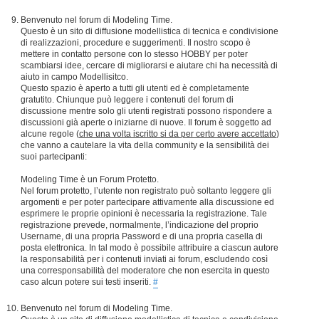
Benvenuto nel forum di Modeling Time.
Questo è un sito di diffusione modellistica di tecnica e condivisione
di realizzazioni, procedure e suggerimenti. Il nostro scopo è
mettere in contatto persone con lo stesso HOBBY per poter
scambiarsi idee, cercare di migliorarsi e aiutare chi ha necessità di
aiuto in campo Modellisitco.
Questo spazio è aperto a tutti gli utenti ed è completamente
gratutito. Chiunque può leggere i contenuti del forum di
discussione mentre solo gli utenti registrati possono rispondere a
discussioni già aperte o iniziarne di nuove. Il forum è soggetto ad
alcune regole (
che una volta iscritto si da per certo avere accettato
)
che vanno a cautelare la vita della community e la sensibilità dei
suoi partecipanti:
Modeling Time è un Forum Protetto.
Nel forum protetto, l’utente non registrato può soltanto leggere gli
argomenti e per poter partecipare attivamente alla discussione ed
esprimere le proprie opinioni è necessaria la registrazione. Tale
registrazione prevede, normalmente, l’indicazione del proprio
Username, di una propria Password e di una propria casella di
posta elettronica. In tal modo è possibile attribuire a ciascun autore
la responsabilità per i contenuti inviati ai forum, escludendo così
una corresponsabilità del moderatore che non esercita in questo
caso alcun potere sui testi inseriti.
#
Benvenuto nel forum di Modeling Time.