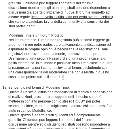
gratutito. Chiunque può leggere i contenuti del forum di
discussione mentre solo gli utenti registrati possono rispondere a
discussioni già aperte o iniziarne di nuove. Il forum è soggetto ad
alcune regole (
che una volta iscritto si da per certo avere accettato
)
che vanno a cautelare la vita della community e la sensibilità dei
suoi partecipanti:
Modeling Time è un Forum Protetto.
Nel forum protetto, l’utente non registrato può soltanto leggere gli
argomenti e per poter partecipare attivamente alla discussione ed
esprimere le proprie opinioni è necessaria la registrazione. Tale
registrazione prevede, normalmente, l’indicazione del proprio
Username, di una propria Password e di una propria casella di
posta elettronica. In tal modo è possibile attribuire a ciascun autore
la responsabilità per i contenuti inviati ai forum, escludendo così
una corresponsabilità del moderatore che non esercita in questo
caso alcun potere sui testi inseriti.
#
Benvenuto nel forum di Modeling Time.
Questo è un sito di diffusione modellistica di tecnica e condivisione
di realizzazioni, procedure e suggerimenti. Il nostro scopo è
mettere in contatto persone con lo stesso HOBBY per poter
scambiarsi idee, cercare di migliorarsi e aiutare chi ha necessità di
aiuto in campo Modellisitco.
Questo spazio è aperto a tutti gli utenti ed è completamente
gratutito. Chiunque può leggere i contenuti del forum di
discussione mentre solo gli utenti registrati possono rispondere a