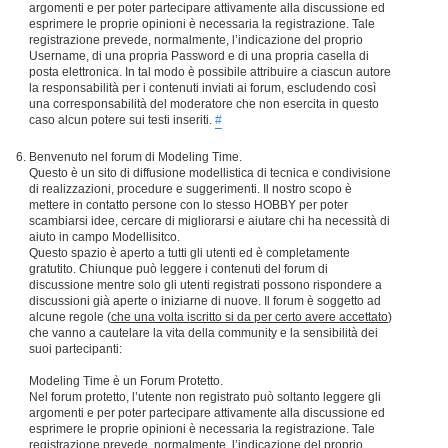
argomenti e per poter partecipare attivamente alla discussione ed
esprimere le proprie opinioni è necessaria la registrazione. Tale
registrazione prevede, normalmente, l’indicazione del proprio
Username, di una propria Password e di una propria casella di
posta elettronica. In tal modo è possibile attribuire a ciascun autore
la responsabilità per i contenuti inviati ai forum, escludendo così
una corresponsabilità del moderatore che non esercita in questo
caso alcun potere sui testi inseriti.
#
Benvenuto nel forum di Modeling Time.
Questo è un sito di diffusione modellistica di tecnica e condivisione
di realizzazioni, procedure e suggerimenti. Il nostro scopo è
mettere in contatto persone con lo stesso HOBBY per poter
scambiarsi idee, cercare di migliorarsi e aiutare chi ha necessità di
aiuto in campo Modellisitco.
Questo spazio è aperto a tutti gli utenti ed è completamente
gratutito. Chiunque può leggere i contenuti del forum di
discussione mentre solo gli utenti registrati possono rispondere a
discussioni già aperte o iniziarne di nuove. Il forum è soggetto ad
alcune regole (
che una volta iscritto si da per certo avere accettato
)
che vanno a cautelare la vita della community e la sensibilità dei
suoi partecipanti:
Modeling Time è un Forum Protetto.
Nel forum protetto, l’utente non registrato può soltanto leggere gli
argomenti e per poter partecipare attivamente alla discussione ed
esprimere le proprie opinioni è necessaria la registrazione. Tale
registrazione prevede, normalmente, l’indicazione del proprio