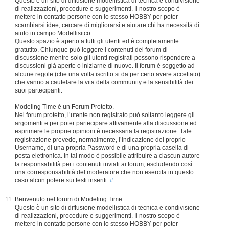
Questo è un sito di diffusione modellistica di tecnica e condivisione
di realizzazioni, procedure e suggerimenti. Il nostro scopo è
mettere in contatto persone con lo stesso HOBBY per poter
scambiarsi idee, cercare di migliorarsi e aiutare chi ha necessità di
aiuto in campo Modellisitco.
Questo spazio è aperto a tutti gli utenti ed è completamente
gratutito. Chiunque può leggere i contenuti del forum di
discussione mentre solo gli utenti registrati possono rispondere a
discussioni già aperte o iniziarne di nuove. Il forum è soggetto ad
alcune regole (
che una volta iscritto si da per certo avere accettato
)
che vanno a cautelare la vita della community e la sensibilità dei
suoi partecipanti:
Modeling Time è un Forum Protetto.
Nel forum protetto, l’utente non registrato può soltanto leggere gli
argomenti e per poter partecipare attivamente alla discussione ed
esprimere le proprie opinioni è necessaria la registrazione. Tale
registrazione prevede, normalmente, l’indicazione del proprio
Username, di una propria Password e di una propria casella di
posta elettronica. In tal modo è possibile attribuire a ciascun autore
la responsabilità per i contenuti inviati ai forum, escludendo così
una corresponsabilità del moderatore che non esercita in questo
caso alcun potere sui testi inseriti.
#
Benvenuto nel forum di Modeling Time.
Questo è un sito di diffusione modellistica di tecnica e condivisione
di realizzazioni, procedure e suggerimenti. Il nostro scopo è
mettere in contatto persone con lo stesso HOBBY per poter