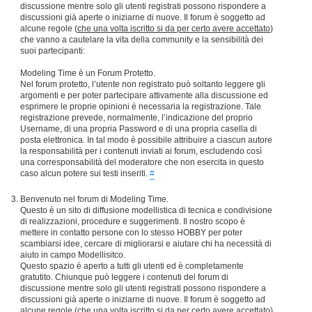
discussione mentre solo gli utenti registrati possono rispondere a
discussioni già aperte o iniziarne di nuove. Il forum è soggetto ad
alcune regole (
che una volta iscritto si da per certo avere accettato
)
che vanno a cautelare la vita della community e la sensibilità dei
suoi partecipanti:
Modeling Time è un Forum Protetto.
Nel forum protetto, l’utente non registrato può soltanto leggere gli
argomenti e per poter partecipare attivamente alla discussione ed
esprimere le proprie opinioni è necessaria la registrazione. Tale
registrazione prevede, normalmente, l’indicazione del proprio
Username, di una propria Password e di una propria casella di
posta elettronica. In tal modo è possibile attribuire a ciascun autore
la responsabilità per i contenuti inviati ai forum, escludendo così
una corresponsabilità del moderatore che non esercita in questo
caso alcun potere sui testi inseriti.
#
Benvenuto nel forum di Modeling Time.
Questo è un sito di diffusione modellistica di tecnica e condivisione
di realizzazioni, procedure e suggerimenti. Il nostro scopo è
mettere in contatto persone con lo stesso HOBBY per poter
scambiarsi idee, cercare di migliorarsi e aiutare chi ha necessità di
aiuto in campo Modellisitco.
Questo spazio è aperto a tutti gli utenti ed è completamente
gratutito. Chiunque può leggere i contenuti del forum di
discussione mentre solo gli utenti registrati possono rispondere a
discussioni già aperte o iniziarne di nuove. Il forum è soggetto ad
alcune regole (
che una volta iscritto si da per certo avere accettato
)