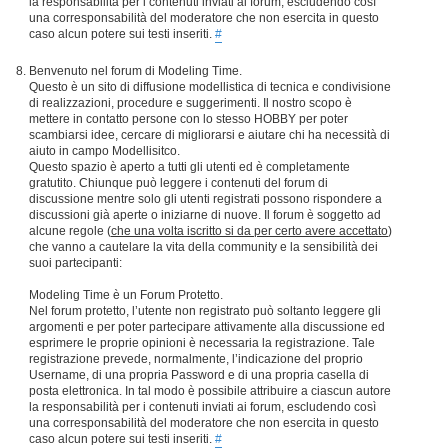
la responsabilità per i contenuti inviati ai forum, escludendo così
una corresponsabilità del moderatore che non esercita in questo
caso alcun potere sui testi inseriti.
#
Benvenuto nel forum di Modeling Time.
Questo è un sito di diffusione modellistica di tecnica e condivisione
di realizzazioni, procedure e suggerimenti. Il nostro scopo è
mettere in contatto persone con lo stesso HOBBY per poter
scambiarsi idee, cercare di migliorarsi e aiutare chi ha necessità di
aiuto in campo Modellisitco.
Questo spazio è aperto a tutti gli utenti ed è completamente
gratutito. Chiunque può leggere i contenuti del forum di
discussione mentre solo gli utenti registrati possono rispondere a
discussioni già aperte o iniziarne di nuove. Il forum è soggetto ad
alcune regole (
che una volta iscritto si da per certo avere accettato
)
che vanno a cautelare la vita della community e la sensibilità dei
suoi partecipanti:
Modeling Time è un Forum Protetto.
Nel forum protetto, l’utente non registrato può soltanto leggere gli
argomenti e per poter partecipare attivamente alla discussione ed
esprimere le proprie opinioni è necessaria la registrazione. Tale
registrazione prevede, normalmente, l’indicazione del proprio
Username, di una propria Password e di una propria casella di
posta elettronica. In tal modo è possibile attribuire a ciascun autore
la responsabilità per i contenuti inviati ai forum, escludendo così
una corresponsabilità del moderatore che non esercita in questo
caso alcun potere sui testi inseriti.
#