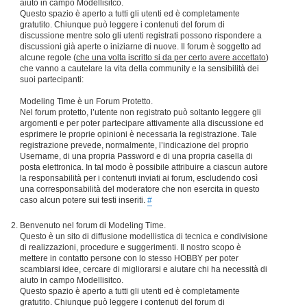
aiuto in campo Modellisitco.
Questo spazio è aperto a tutti gli utenti ed è completamente
gratutito. Chiunque può leggere i contenuti del forum di
discussione mentre solo gli utenti registrati possono rispondere a
discussioni già aperte o iniziarne di nuove. Il forum è soggetto ad
alcune regole (
che una volta iscritto si da per certo avere accettato
)
che vanno a cautelare la vita della community e la sensibilità dei
suoi partecipanti:
Modeling Time è un Forum Protetto.
Nel forum protetto, l’utente non registrato può soltanto leggere gli
argomenti e per poter partecipare attivamente alla discussione ed
esprimere le proprie opinioni è necessaria la registrazione. Tale
registrazione prevede, normalmente, l’indicazione del proprio
Username, di una propria Password e di una propria casella di
posta elettronica. In tal modo è possibile attribuire a ciascun autore
la responsabilità per i contenuti inviati ai forum, escludendo così
una corresponsabilità del moderatore che non esercita in questo
caso alcun potere sui testi inseriti.
#
Benvenuto nel forum di Modeling Time.
Questo è un sito di diffusione modellistica di tecnica e condivisione
di realizzazioni, procedure e suggerimenti. Il nostro scopo è
mettere in contatto persone con lo stesso HOBBY per poter
scambiarsi idee, cercare di migliorarsi e aiutare chi ha necessità di
aiuto in campo Modellisitco.
Questo spazio è aperto a tutti gli utenti ed è completamente
gratutito. Chiunque può leggere i contenuti del forum di