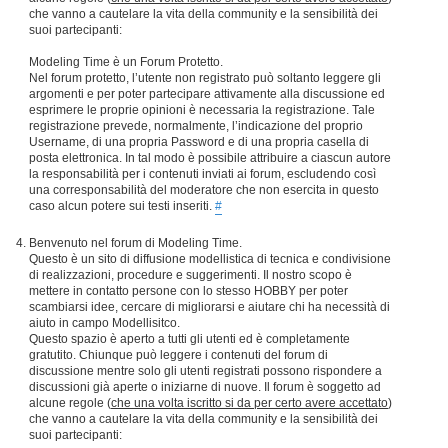
che vanno a cautelare la vita della community e la sensibilità dei
suoi partecipanti:
Modeling Time è un Forum Protetto.
Nel forum protetto, l’utente non registrato può soltanto leggere gli
argomenti e per poter partecipare attivamente alla discussione ed
esprimere le proprie opinioni è necessaria la registrazione. Tale
registrazione prevede, normalmente, l’indicazione del proprio
Username, di una propria Password e di una propria casella di
posta elettronica. In tal modo è possibile attribuire a ciascun autore
la responsabilità per i contenuti inviati ai forum, escludendo così
una corresponsabilità del moderatore che non esercita in questo
caso alcun potere sui testi inseriti.
#
Benvenuto nel forum di Modeling Time.
Questo è un sito di diffusione modellistica di tecnica e condivisione
di realizzazioni, procedure e suggerimenti. Il nostro scopo è
mettere in contatto persone con lo stesso HOBBY per poter
scambiarsi idee, cercare di migliorarsi e aiutare chi ha necessità di
aiuto in campo Modellisitco.
Questo spazio è aperto a tutti gli utenti ed è completamente
gratutito. Chiunque può leggere i contenuti del forum di
discussione mentre solo gli utenti registrati possono rispondere a
discussioni già aperte o iniziarne di nuove. Il forum è soggetto ad
alcune regole (
che una volta iscritto si da per certo avere accettato
)
che vanno a cautelare la vita della community e la sensibilità dei
suoi partecipanti: