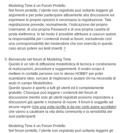
Modeling Time è un Forum Protetto.
Nel forum protetto, l’utente non registrato può soltanto leggere gli
argomenti e per poter partecipare attivamente alla discussione ed
esprimere le proprie opinioni è necessaria la registrazione. Tale
registrazione prevede, normalmente, l’indicazione del proprio
Username, di una propria Password e di una propria casella di
posta elettronica. In tal modo è possibile attribuire a ciascun autore
la responsabilità per i contenuti inviati ai forum, escludendo così
una corresponsabilità del moderatore che non esercita in questo
caso alcun potere sui testi inseriti.
#
Benvenuto nel forum di Modeling Time.
Questo è un sito di diffusione modellistica di tecnica e condivisione
di realizzazioni, procedure e suggerimenti. Il nostro scopo è
mettere in contatto persone con lo stesso HOBBY per poter
scambiarsi idee, cercare di migliorarsi e aiutare chi ha necessità di
aiuto in campo Modellisitco.
Questo spazio è aperto a tutti gli utenti ed è completamente
gratutito. Chiunque può leggere i contenuti del forum di
discussione mentre solo gli utenti registrati possono rispondere a
discussioni già aperte o iniziarne di nuove. Il forum è soggetto ad
alcune regole (
che una volta iscritto si da per certo avere accettato
)
che vanno a cautelare la vita della community e la sensibilità dei
suoi partecipanti:
Modeling Time è un Forum Protetto.
Nel forum protetto, l’utente non registrato può soltanto leggere gli