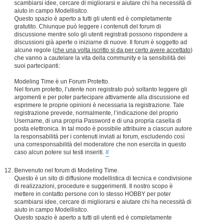
scambiarsi idee, cercare di migliorarsi e aiutare chi ha necessità di
aiuto in campo Modellisitco.
Questo spazio è aperto a tutti gli utenti ed è completamente
gratutito. Chiunque può leggere i contenuti del forum di
discussione mentre solo gli utenti registrati possono rispondere a
discussioni già aperte o iniziarne di nuove. Il forum è soggetto ad
alcune regole (
che una volta iscritto si da per certo avere accettato
)
che vanno a cautelare la vita della community e la sensibilità dei
suoi partecipanti:
Modeling Time è un Forum Protetto.
Nel forum protetto, l’utente non registrato può soltanto leggere gli
argomenti e per poter partecipare attivamente alla discussione ed
esprimere le proprie opinioni è necessaria la registrazione. Tale
registrazione prevede, normalmente, l’indicazione del proprio
Username, di una propria Password e di una propria casella di
posta elettronica. In tal modo è possibile attribuire a ciascun autore
la responsabilità per i contenuti inviati ai forum, escludendo così
una corresponsabilità del moderatore che non esercita in questo
caso alcun potere sui testi inseriti.
#
Benvenuto nel forum di Modeling Time.
Questo è un sito di diffusione modellistica di tecnica e condivisione
di realizzazioni, procedure e suggerimenti. Il nostro scopo è
mettere in contatto persone con lo stesso HOBBY per poter
scambiarsi idee, cercare di migliorarsi e aiutare chi ha necessità di
aiuto in campo Modellisitco.
Questo spazio è aperto a tutti gli utenti ed è completamente