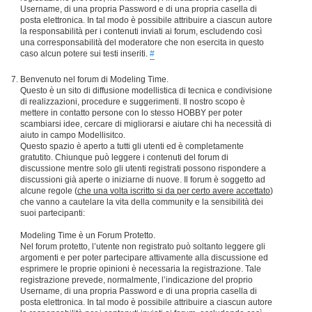
Username, di una propria Password e di una propria casella di
posta elettronica. In tal modo è possibile attribuire a ciascun autore
la responsabilità per i contenuti inviati ai forum, escludendo così
una corresponsabilità del moderatore che non esercita in questo
caso alcun potere sui testi inseriti.
#
Benvenuto nel forum di Modeling Time.
Questo è un sito di diffusione modellistica di tecnica e condivisione
di realizzazioni, procedure e suggerimenti. Il nostro scopo è
mettere in contatto persone con lo stesso HOBBY per poter
scambiarsi idee, cercare di migliorarsi e aiutare chi ha necessità di
aiuto in campo Modellisitco.
Questo spazio è aperto a tutti gli utenti ed è completamente
gratutito. Chiunque può leggere i contenuti del forum di
discussione mentre solo gli utenti registrati possono rispondere a
discussioni già aperte o iniziarne di nuove. Il forum è soggetto ad
alcune regole (
che una volta iscritto si da per certo avere accettato
)
che vanno a cautelare la vita della community e la sensibilità dei
suoi partecipanti:
Modeling Time è un Forum Protetto.
Nel forum protetto, l’utente non registrato può soltanto leggere gli
argomenti e per poter partecipare attivamente alla discussione ed
esprimere le proprie opinioni è necessaria la registrazione. Tale
registrazione prevede, normalmente, l’indicazione del proprio
Username, di una propria Password e di una propria casella di
posta elettronica. In tal modo è possibile attribuire a ciascun autore