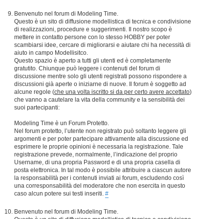
Benvenuto nel forum di Modeling Time.
Questo è un sito di diffusione modellistica di tecnica e condivisione
di realizzazioni, procedure e suggerimenti. Il nostro scopo è
mettere in contatto persone con lo stesso HOBBY per poter
scambiarsi idee, cercare di migliorarsi e aiutare chi ha necessità di
aiuto in campo Modellisitco.
Questo spazio è aperto a tutti gli utenti ed è completamente
gratutito. Chiunque può leggere i contenuti del forum di
discussione mentre solo gli utenti registrati possono rispondere a
discussioni già aperte o iniziarne di nuove. Il forum è soggetto ad
alcune regole (
che una volta iscritto si da per certo avere accettato
)
che vanno a cautelare la vita della community e la sensibilità dei
suoi partecipanti:
Modeling Time è un Forum Protetto.
Nel forum protetto, l’utente non registrato può soltanto leggere gli
argomenti e per poter partecipare attivamente alla discussione ed
esprimere le proprie opinioni è necessaria la registrazione. Tale
registrazione prevede, normalmente, l’indicazione del proprio
Username, di una propria Password e di una propria casella di
posta elettronica. In tal modo è possibile attribuire a ciascun autore
la responsabilità per i contenuti inviati ai forum, escludendo così
una corresponsabilità del moderatore che non esercita in questo
caso alcun potere sui testi inseriti.
#
Benvenuto nel forum di Modeling Time.