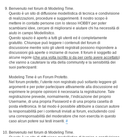
Benvenuto nel forum di Modeling Time.
Questo è un sito di diffusione modellistica di tecnica e condivisione
di realizzazioni, procedure e suggerimenti. Il nostro scopo è
mettere in contatto persone con lo stesso HOBBY per poter
scambiarsi idee, cercare di migliorarsi e aiutare chi ha necessità di
aiuto in campo Modellisitco.
Questo spazio è aperto a tutti gli utenti ed è completamente
gratutito. Chiunque può leggere i contenuti del forum di
discussione mentre solo gli utenti registrati possono rispondere a
discussioni già aperte o iniziarne di nuove. Il forum è soggetto ad
alcune regole (
che una volta iscritto si da per certo avere accettato
)
che vanno a cautelare la vita della community e la sensibilità dei
suoi partecipanti:
Modeling Time è un Forum Protetto.
Nel forum protetto, l’utente non registrato può soltanto leggere gli
argomenti e per poter partecipare attivamente alla discussione ed
esprimere le proprie opinioni è necessaria la registrazione. Tale
registrazione prevede, normalmente, l’indicazione del proprio
Username, di una propria Password e di una propria casella di
posta elettronica. In tal modo è possibile attribuire a ciascun autore
la responsabilità per i contenuti inviati ai forum, escludendo così
una corresponsabilità del moderatore che non esercita in questo
caso alcun potere sui testi inseriti.
#
Benvenuto nel forum di Modeling Time.