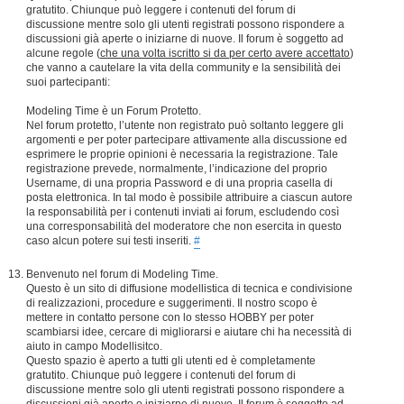
gratutito. Chiunque può leggere i contenuti del forum di
discussione mentre solo gli utenti registrati possono rispondere a
discussioni già aperte o iniziarne di nuove. Il forum è soggetto ad
alcune regole (
che una volta iscritto si da per certo avere accettato
)
che vanno a cautelare la vita della community e la sensibilità dei
suoi partecipanti:
Modeling Time è un Forum Protetto.
Nel forum protetto, l’utente non registrato può soltanto leggere gli
argomenti e per poter partecipare attivamente alla discussione ed
esprimere le proprie opinioni è necessaria la registrazione. Tale
registrazione prevede, normalmente, l’indicazione del proprio
Username, di una propria Password e di una propria casella di
posta elettronica. In tal modo è possibile attribuire a ciascun autore
la responsabilità per i contenuti inviati ai forum, escludendo così
una corresponsabilità del moderatore che non esercita in questo
caso alcun potere sui testi inseriti.
#
Benvenuto nel forum di Modeling Time.
Questo è un sito di diffusione modellistica di tecnica e condivisione
di realizzazioni, procedure e suggerimenti. Il nostro scopo è
mettere in contatto persone con lo stesso HOBBY per poter
scambiarsi idee, cercare di migliorarsi e aiutare chi ha necessità di
aiuto in campo Modellisitco.
Questo spazio è aperto a tutti gli utenti ed è completamente
gratutito. Chiunque può leggere i contenuti del forum di
discussione mentre solo gli utenti registrati possono rispondere a