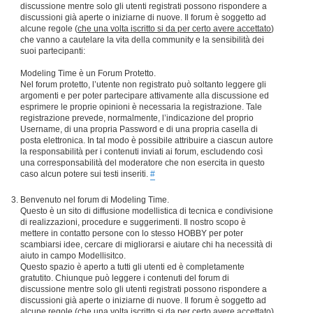
discussione mentre solo gli utenti registrati possono rispondere a
discussioni già aperte o iniziarne di nuove. Il forum è soggetto ad
alcune regole (
che una volta iscritto si da per certo avere accettato
)
che vanno a cautelare la vita della community e la sensibilità dei
suoi partecipanti:
Modeling Time è un Forum Protetto.
Nel forum protetto, l’utente non registrato può soltanto leggere gli
argomenti e per poter partecipare attivamente alla discussione ed
esprimere le proprie opinioni è necessaria la registrazione. Tale
registrazione prevede, normalmente, l’indicazione del proprio
Username, di una propria Password e di una propria casella di
posta elettronica. In tal modo è possibile attribuire a ciascun autore
la responsabilità per i contenuti inviati ai forum, escludendo così
una corresponsabilità del moderatore che non esercita in questo
caso alcun potere sui testi inseriti.
#
Benvenuto nel forum di Modeling Time.
Questo è un sito di diffusione modellistica di tecnica e condivisione
di realizzazioni, procedure e suggerimenti. Il nostro scopo è
mettere in contatto persone con lo stesso HOBBY per poter
scambiarsi idee, cercare di migliorarsi e aiutare chi ha necessità di
aiuto in campo Modellisitco.
Questo spazio è aperto a tutti gli utenti ed è completamente
gratutito. Chiunque può leggere i contenuti del forum di
discussione mentre solo gli utenti registrati possono rispondere a
discussioni già aperte o iniziarne di nuove. Il forum è soggetto ad
alcune regole (
che una volta iscritto si da per certo avere accettato
)