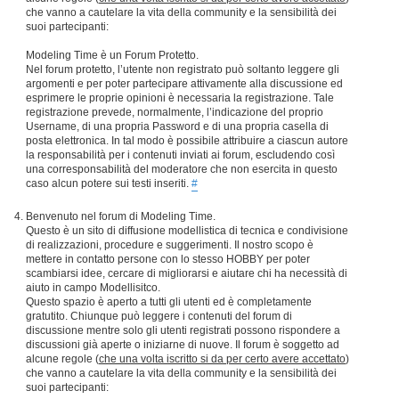
che vanno a cautelare la vita della community e la sensibilità dei
suoi partecipanti:
Modeling Time è un Forum Protetto.
Nel forum protetto, l’utente non registrato può soltanto leggere gli
argomenti e per poter partecipare attivamente alla discussione ed
esprimere le proprie opinioni è necessaria la registrazione. Tale
registrazione prevede, normalmente, l’indicazione del proprio
Username, di una propria Password e di una propria casella di
posta elettronica. In tal modo è possibile attribuire a ciascun autore
la responsabilità per i contenuti inviati ai forum, escludendo così
una corresponsabilità del moderatore che non esercita in questo
caso alcun potere sui testi inseriti.
#
Benvenuto nel forum di Modeling Time.
Questo è un sito di diffusione modellistica di tecnica e condivisione
di realizzazioni, procedure e suggerimenti. Il nostro scopo è
mettere in contatto persone con lo stesso HOBBY per poter
scambiarsi idee, cercare di migliorarsi e aiutare chi ha necessità di
aiuto in campo Modellisitco.
Questo spazio è aperto a tutti gli utenti ed è completamente
gratutito. Chiunque può leggere i contenuti del forum di
discussione mentre solo gli utenti registrati possono rispondere a
discussioni già aperte o iniziarne di nuove. Il forum è soggetto ad
alcune regole (
che una volta iscritto si da per certo avere accettato
)
che vanno a cautelare la vita della community e la sensibilità dei
suoi partecipanti: