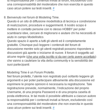
la responsabilità per i contenuti inviati ai forum, escludendo così
una corresponsabilità del moderatore che non esercita in questo
caso alcun potere sui testi inseriti.
#
Benvenuto nel forum di Modeling Time.
Questo è un sito di diffusione modellistica di tecnica e condivisione
di realizzazioni, procedure e suggerimenti. Il nostro scopo è
mettere in contatto persone con lo stesso HOBBY per poter
scambiarsi idee, cercare di migliorarsi e aiutare chi ha necessità di
aiuto in campo Modellisitco.
Questo spazio è aperto a tutti gli utenti ed è completamente
gratutito. Chiunque può leggere i contenuti del forum di
discussione mentre solo gli utenti registrati possono rispondere a
discussioni già aperte o iniziarne di nuove. Il forum è soggetto ad
alcune regole (
che una volta iscritto si da per certo avere accettato
)
che vanno a cautelare la vita della community e la sensibilità dei
suoi partecipanti:
Modeling Time è un Forum Protetto.
Nel forum protetto, l’utente non registrato può soltanto leggere gli
argomenti e per poter partecipare attivamente alla discussione ed
esprimere le proprie opinioni è necessaria la registrazione. Tale
registrazione prevede, normalmente, l’indicazione del proprio
Username, di una propria Password e di una propria casella di
posta elettronica. In tal modo è possibile attribuire a ciascun autore
la responsabilità per i contenuti inviati ai forum, escludendo così
una corresponsabilità del moderatore che non esercita in questo
caso alcun potere sui testi inseriti.
#