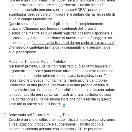
Questo è un sito di diffusione modellistica di tecnica e condivisione
di realizzazioni, procedure e suggerimenti. Il nostro scopo è
mettere in contatto persone con lo stesso HOBBY per poter
scambiarsi idee, cercare di migliorarsi e aiutare chi ha necessità di
aiuto in campo Modellisitco.
Questo spazio è aperto a tutti gli utenti ed è completamente
gratutito. Chiunque può leggere i contenuti del forum di
discussione mentre solo gli utenti registrati possono rispondere a
discussioni già aperte o iniziarne di nuove. Il forum è soggetto ad
alcune regole (
che una volta iscritto si da per certo avere accettato
)
che vanno a cautelare la vita della community e la sensibilità dei
suoi partecipanti:
Modeling Time è un Forum Protetto.
Nel forum protetto, l’utente non registrato può soltanto leggere gli
argomenti e per poter partecipare attivamente alla discussione ed
esprimere le proprie opinioni è necessaria la registrazione. Tale
registrazione prevede, normalmente, l’indicazione del proprio
Username, di una propria Password e di una propria casella di
posta elettronica. In tal modo è possibile attribuire a ciascun autore
la responsabilità per i contenuti inviati ai forum, escludendo così
una corresponsabilità del moderatore che non esercita in questo
caso alcun potere sui testi inseriti.
#
Benvenuto nel forum di Modeling Time.
Questo è un sito di diffusione modellistica di tecnica e condivisione
di realizzazioni, procedure e suggerimenti. Il nostro scopo è
mettere in contatto persone con lo stesso HOBBY per poter