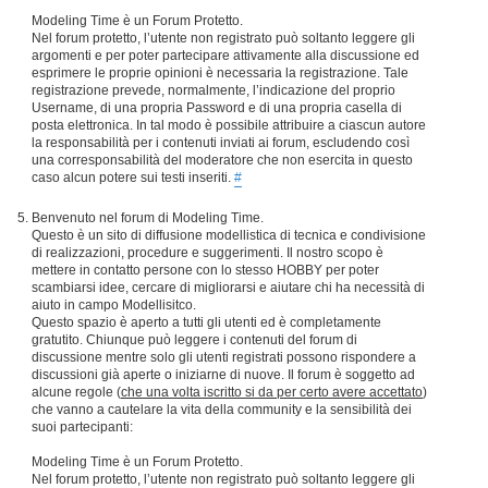
Modeling Time è un Forum Protetto.
Nel forum protetto, l’utente non registrato può soltanto leggere gli
argomenti e per poter partecipare attivamente alla discussione ed
esprimere le proprie opinioni è necessaria la registrazione. Tale
registrazione prevede, normalmente, l’indicazione del proprio
Username, di una propria Password e di una propria casella di
posta elettronica. In tal modo è possibile attribuire a ciascun autore
la responsabilità per i contenuti inviati ai forum, escludendo così
una corresponsabilità del moderatore che non esercita in questo
caso alcun potere sui testi inseriti.
#
Benvenuto nel forum di Modeling Time.
Questo è un sito di diffusione modellistica di tecnica e condivisione
di realizzazioni, procedure e suggerimenti. Il nostro scopo è
mettere in contatto persone con lo stesso HOBBY per poter
scambiarsi idee, cercare di migliorarsi e aiutare chi ha necessità di
aiuto in campo Modellisitco.
Questo spazio è aperto a tutti gli utenti ed è completamente
gratutito. Chiunque può leggere i contenuti del forum di
discussione mentre solo gli utenti registrati possono rispondere a
discussioni già aperte o iniziarne di nuove. Il forum è soggetto ad
alcune regole (
che una volta iscritto si da per certo avere accettato
)
che vanno a cautelare la vita della community e la sensibilità dei
suoi partecipanti:
Modeling Time è un Forum Protetto.
Nel forum protetto, l’utente non registrato può soltanto leggere gli