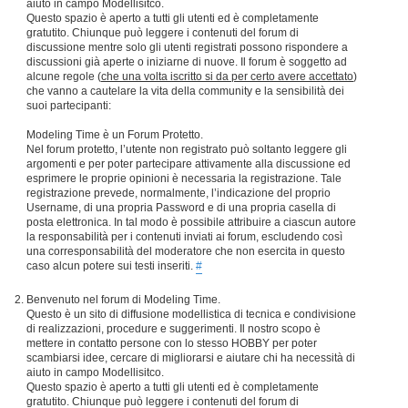
aiuto in campo Modellisitco.
Questo spazio è aperto a tutti gli utenti ed è completamente
gratutito. Chiunque può leggere i contenuti del forum di
discussione mentre solo gli utenti registrati possono rispondere a
discussioni già aperte o iniziarne di nuove. Il forum è soggetto ad
alcune regole (
che una volta iscritto si da per certo avere accettato
)
che vanno a cautelare la vita della community e la sensibilità dei
suoi partecipanti:
Modeling Time è un Forum Protetto.
Nel forum protetto, l’utente non registrato può soltanto leggere gli
argomenti e per poter partecipare attivamente alla discussione ed
esprimere le proprie opinioni è necessaria la registrazione. Tale
registrazione prevede, normalmente, l’indicazione del proprio
Username, di una propria Password e di una propria casella di
posta elettronica. In tal modo è possibile attribuire a ciascun autore
la responsabilità per i contenuti inviati ai forum, escludendo così
una corresponsabilità del moderatore che non esercita in questo
caso alcun potere sui testi inseriti.
#
Benvenuto nel forum di Modeling Time.
Questo è un sito di diffusione modellistica di tecnica e condivisione
di realizzazioni, procedure e suggerimenti. Il nostro scopo è
mettere in contatto persone con lo stesso HOBBY per poter
scambiarsi idee, cercare di migliorarsi e aiutare chi ha necessità di
aiuto in campo Modellisitco.
Questo spazio è aperto a tutti gli utenti ed è completamente
gratutito. Chiunque può leggere i contenuti del forum di