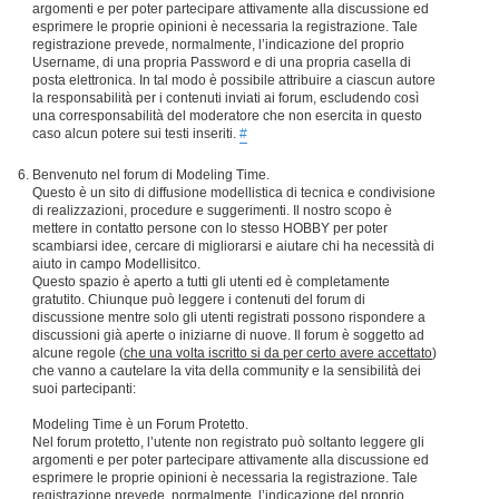
argomenti e per poter partecipare attivamente alla discussione ed
esprimere le proprie opinioni è necessaria la registrazione. Tale
registrazione prevede, normalmente, l’indicazione del proprio
Username, di una propria Password e di una propria casella di
posta elettronica. In tal modo è possibile attribuire a ciascun autore
la responsabilità per i contenuti inviati ai forum, escludendo così
una corresponsabilità del moderatore che non esercita in questo
caso alcun potere sui testi inseriti.
#
Benvenuto nel forum di Modeling Time.
Questo è un sito di diffusione modellistica di tecnica e condivisione
di realizzazioni, procedure e suggerimenti. Il nostro scopo è
mettere in contatto persone con lo stesso HOBBY per poter
scambiarsi idee, cercare di migliorarsi e aiutare chi ha necessità di
aiuto in campo Modellisitco.
Questo spazio è aperto a tutti gli utenti ed è completamente
gratutito. Chiunque può leggere i contenuti del forum di
discussione mentre solo gli utenti registrati possono rispondere a
discussioni già aperte o iniziarne di nuove. Il forum è soggetto ad
alcune regole (
che una volta iscritto si da per certo avere accettato
)
che vanno a cautelare la vita della community e la sensibilità dei
suoi partecipanti:
Modeling Time è un Forum Protetto.
Nel forum protetto, l’utente non registrato può soltanto leggere gli
argomenti e per poter partecipare attivamente alla discussione ed
esprimere le proprie opinioni è necessaria la registrazione. Tale
registrazione prevede, normalmente, l’indicazione del proprio