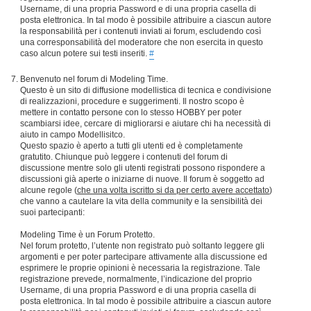
Username, di una propria Password e di una propria casella di
posta elettronica. In tal modo è possibile attribuire a ciascun autore
la responsabilità per i contenuti inviati ai forum, escludendo così
una corresponsabilità del moderatore che non esercita in questo
caso alcun potere sui testi inseriti.
#
Benvenuto nel forum di Modeling Time.
Questo è un sito di diffusione modellistica di tecnica e condivisione
di realizzazioni, procedure e suggerimenti. Il nostro scopo è
mettere in contatto persone con lo stesso HOBBY per poter
scambiarsi idee, cercare di migliorarsi e aiutare chi ha necessità di
aiuto in campo Modellisitco.
Questo spazio è aperto a tutti gli utenti ed è completamente
gratutito. Chiunque può leggere i contenuti del forum di
discussione mentre solo gli utenti registrati possono rispondere a
discussioni già aperte o iniziarne di nuove. Il forum è soggetto ad
alcune regole (
che una volta iscritto si da per certo avere accettato
)
che vanno a cautelare la vita della community e la sensibilità dei
suoi partecipanti:
Modeling Time è un Forum Protetto.
Nel forum protetto, l’utente non registrato può soltanto leggere gli
argomenti e per poter partecipare attivamente alla discussione ed
esprimere le proprie opinioni è necessaria la registrazione. Tale
registrazione prevede, normalmente, l’indicazione del proprio
Username, di una propria Password e di una propria casella di
posta elettronica. In tal modo è possibile attribuire a ciascun autore