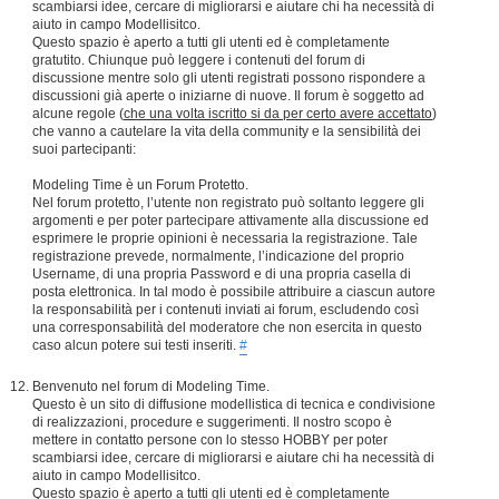
scambiarsi idee, cercare di migliorarsi e aiutare chi ha necessità di
aiuto in campo Modellisitco.
Questo spazio è aperto a tutti gli utenti ed è completamente
gratutito. Chiunque può leggere i contenuti del forum di
discussione mentre solo gli utenti registrati possono rispondere a
discussioni già aperte o iniziarne di nuove. Il forum è soggetto ad
alcune regole (
che una volta iscritto si da per certo avere accettato
)
che vanno a cautelare la vita della community e la sensibilità dei
suoi partecipanti:
Modeling Time è un Forum Protetto.
Nel forum protetto, l’utente non registrato può soltanto leggere gli
argomenti e per poter partecipare attivamente alla discussione ed
esprimere le proprie opinioni è necessaria la registrazione. Tale
registrazione prevede, normalmente, l’indicazione del proprio
Username, di una propria Password e di una propria casella di
posta elettronica. In tal modo è possibile attribuire a ciascun autore
la responsabilità per i contenuti inviati ai forum, escludendo così
una corresponsabilità del moderatore che non esercita in questo
caso alcun potere sui testi inseriti.
#
Benvenuto nel forum di Modeling Time.
Questo è un sito di diffusione modellistica di tecnica e condivisione
di realizzazioni, procedure e suggerimenti. Il nostro scopo è
mettere in contatto persone con lo stesso HOBBY per poter
scambiarsi idee, cercare di migliorarsi e aiutare chi ha necessità di
aiuto in campo Modellisitco.
Questo spazio è aperto a tutti gli utenti ed è completamente