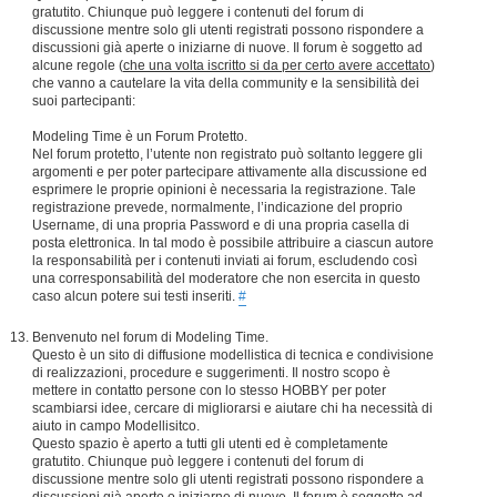
gratutito. Chiunque può leggere i contenuti del forum di
discussione mentre solo gli utenti registrati possono rispondere a
discussioni già aperte o iniziarne di nuove. Il forum è soggetto ad
alcune regole (
che una volta iscritto si da per certo avere accettato
)
che vanno a cautelare la vita della community e la sensibilità dei
suoi partecipanti:
Modeling Time è un Forum Protetto.
Nel forum protetto, l’utente non registrato può soltanto leggere gli
argomenti e per poter partecipare attivamente alla discussione ed
esprimere le proprie opinioni è necessaria la registrazione. Tale
registrazione prevede, normalmente, l’indicazione del proprio
Username, di una propria Password e di una propria casella di
posta elettronica. In tal modo è possibile attribuire a ciascun autore
la responsabilità per i contenuti inviati ai forum, escludendo così
una corresponsabilità del moderatore che non esercita in questo
caso alcun potere sui testi inseriti.
#
Benvenuto nel forum di Modeling Time.
Questo è un sito di diffusione modellistica di tecnica e condivisione
di realizzazioni, procedure e suggerimenti. Il nostro scopo è
mettere in contatto persone con lo stesso HOBBY per poter
scambiarsi idee, cercare di migliorarsi e aiutare chi ha necessità di
aiuto in campo Modellisitco.
Questo spazio è aperto a tutti gli utenti ed è completamente
gratutito. Chiunque può leggere i contenuti del forum di
discussione mentre solo gli utenti registrati possono rispondere a