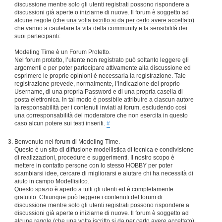
discussione mentre solo gli utenti registrati possono rispondere a
discussioni già aperte o iniziarne di nuove. Il forum è soggetto ad
alcune regole (
che una volta iscritto si da per certo avere accettato
)
che vanno a cautelare la vita della community e la sensibilità dei
suoi partecipanti:
Modeling Time è un Forum Protetto.
Nel forum protetto, l’utente non registrato può soltanto leggere gli
argomenti e per poter partecipare attivamente alla discussione ed
esprimere le proprie opinioni è necessaria la registrazione. Tale
registrazione prevede, normalmente, l’indicazione del proprio
Username, di una propria Password e di una propria casella di
posta elettronica. In tal modo è possibile attribuire a ciascun autore
la responsabilità per i contenuti inviati ai forum, escludendo così
una corresponsabilità del moderatore che non esercita in questo
caso alcun potere sui testi inseriti.
#
Benvenuto nel forum di Modeling Time.
Questo è un sito di diffusione modellistica di tecnica e condivisione
di realizzazioni, procedure e suggerimenti. Il nostro scopo è
mettere in contatto persone con lo stesso HOBBY per poter
scambiarsi idee, cercare di migliorarsi e aiutare chi ha necessità di
aiuto in campo Modellisitco.
Questo spazio è aperto a tutti gli utenti ed è completamente
gratutito. Chiunque può leggere i contenuti del forum di
discussione mentre solo gli utenti registrati possono rispondere a
discussioni già aperte o iniziarne di nuove. Il forum è soggetto ad
alcune regole (
che una volta iscritto si da per certo avere accettato
)