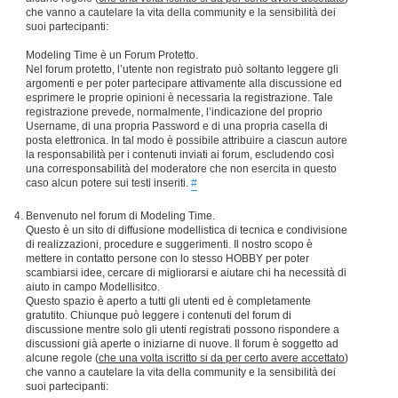
che vanno a cautelare la vita della community e la sensibilità dei
suoi partecipanti:
Modeling Time è un Forum Protetto.
Nel forum protetto, l’utente non registrato può soltanto leggere gli
argomenti e per poter partecipare attivamente alla discussione ed
esprimere le proprie opinioni è necessaria la registrazione. Tale
registrazione prevede, normalmente, l’indicazione del proprio
Username, di una propria Password e di una propria casella di
posta elettronica. In tal modo è possibile attribuire a ciascun autore
la responsabilità per i contenuti inviati ai forum, escludendo così
una corresponsabilità del moderatore che non esercita in questo
caso alcun potere sui testi inseriti.
#
Benvenuto nel forum di Modeling Time.
Questo è un sito di diffusione modellistica di tecnica e condivisione
di realizzazioni, procedure e suggerimenti. Il nostro scopo è
mettere in contatto persone con lo stesso HOBBY per poter
scambiarsi idee, cercare di migliorarsi e aiutare chi ha necessità di
aiuto in campo Modellisitco.
Questo spazio è aperto a tutti gli utenti ed è completamente
gratutito. Chiunque può leggere i contenuti del forum di
discussione mentre solo gli utenti registrati possono rispondere a
discussioni già aperte o iniziarne di nuove. Il forum è soggetto ad
alcune regole (
che una volta iscritto si da per certo avere accettato
)
che vanno a cautelare la vita della community e la sensibilità dei
suoi partecipanti: