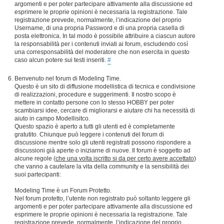
argomenti e per poter partecipare attivamente alla discussione ed
esprimere le proprie opinioni è necessaria la registrazione. Tale
registrazione prevede, normalmente, l’indicazione del proprio
Username, di una propria Password e di una propria casella di
posta elettronica. In tal modo è possibile attribuire a ciascun autore
la responsabilità per i contenuti inviati ai forum, escludendo così
una corresponsabilità del moderatore che non esercita in questo
caso alcun potere sui testi inseriti.
#
Benvenuto nel forum di Modeling Time.
Questo è un sito di diffusione modellistica di tecnica e condivisione
di realizzazioni, procedure e suggerimenti. Il nostro scopo è
mettere in contatto persone con lo stesso HOBBY per poter
scambiarsi idee, cercare di migliorarsi e aiutare chi ha necessità di
aiuto in campo Modellisitco.
Questo spazio è aperto a tutti gli utenti ed è completamente
gratutito. Chiunque può leggere i contenuti del forum di
discussione mentre solo gli utenti registrati possono rispondere a
discussioni già aperte o iniziarne di nuove. Il forum è soggetto ad
alcune regole (
che una volta iscritto si da per certo avere accettato
)
che vanno a cautelare la vita della community e la sensibilità dei
suoi partecipanti:
Modeling Time è un Forum Protetto.
Nel forum protetto, l’utente non registrato può soltanto leggere gli
argomenti e per poter partecipare attivamente alla discussione ed
esprimere le proprie opinioni è necessaria la registrazione. Tale
registrazione prevede, normalmente, l’indicazione del proprio