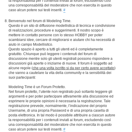
la responsabilità per i contenuti inviati ai forum, escludendo così
una corresponsabilità del moderatore che non esercita in questo
caso alcun potere sui testi inseriti.
#
Benvenuto nel forum di Modeling Time.
Questo è un sito di diffusione modellistica di tecnica e condivisione
di realizzazioni, procedure e suggerimenti. Il nostro scopo è
mettere in contatto persone con lo stesso HOBBY per poter
scambiarsi idee, cercare di migliorarsi e aiutare chi ha necessità di
aiuto in campo Modellisitco.
Questo spazio è aperto a tutti gli utenti ed è completamente
gratutito. Chiunque può leggere i contenuti del forum di
discussione mentre solo gli utenti registrati possono rispondere a
discussioni già aperte o iniziarne di nuove. Il forum è soggetto ad
alcune regole (
che una volta iscritto si da per certo avere accettato
)
che vanno a cautelare la vita della community e la sensibilità dei
suoi partecipanti:
Modeling Time è un Forum Protetto.
Nel forum protetto, l’utente non registrato può soltanto leggere gli
argomenti e per poter partecipare attivamente alla discussione ed
esprimere le proprie opinioni è necessaria la registrazione. Tale
registrazione prevede, normalmente, l’indicazione del proprio
Username, di una propria Password e di una propria casella di
posta elettronica. In tal modo è possibile attribuire a ciascun autore
la responsabilità per i contenuti inviati ai forum, escludendo così
una corresponsabilità del moderatore che non esercita in questo
caso alcun potere sui testi inseriti.
#