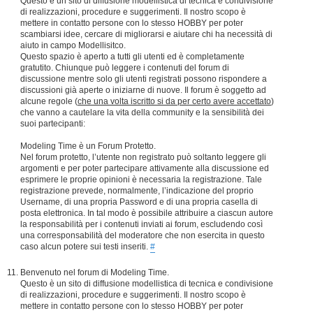
Questo è un sito di diffusione modellistica di tecnica e condivisione
di realizzazioni, procedure e suggerimenti. Il nostro scopo è
mettere in contatto persone con lo stesso HOBBY per poter
scambiarsi idee, cercare di migliorarsi e aiutare chi ha necessità di
aiuto in campo Modellisitco.
Questo spazio è aperto a tutti gli utenti ed è completamente
gratutito. Chiunque può leggere i contenuti del forum di
discussione mentre solo gli utenti registrati possono rispondere a
discussioni già aperte o iniziarne di nuove. Il forum è soggetto ad
alcune regole (
che una volta iscritto si da per certo avere accettato
)
che vanno a cautelare la vita della community e la sensibilità dei
suoi partecipanti:
Modeling Time è un Forum Protetto.
Nel forum protetto, l’utente non registrato può soltanto leggere gli
argomenti e per poter partecipare attivamente alla discussione ed
esprimere le proprie opinioni è necessaria la registrazione. Tale
registrazione prevede, normalmente, l’indicazione del proprio
Username, di una propria Password e di una propria casella di
posta elettronica. In tal modo è possibile attribuire a ciascun autore
la responsabilità per i contenuti inviati ai forum, escludendo così
una corresponsabilità del moderatore che non esercita in questo
caso alcun potere sui testi inseriti.
#
Benvenuto nel forum di Modeling Time.
Questo è un sito di diffusione modellistica di tecnica e condivisione
di realizzazioni, procedure e suggerimenti. Il nostro scopo è
mettere in contatto persone con lo stesso HOBBY per poter