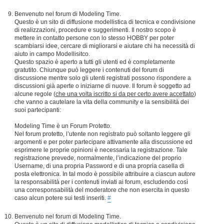
Benvenuto nel forum di Modeling Time.
Questo è un sito di diffusione modellistica di tecnica e condivisione
di realizzazioni, procedure e suggerimenti. Il nostro scopo è
mettere in contatto persone con lo stesso HOBBY per poter
scambiarsi idee, cercare di migliorarsi e aiutare chi ha necessità di
aiuto in campo Modellisitco.
Questo spazio è aperto a tutti gli utenti ed è completamente
gratutito. Chiunque può leggere i contenuti del forum di
discussione mentre solo gli utenti registrati possono rispondere a
discussioni già aperte o iniziarne di nuove. Il forum è soggetto ad
alcune regole (
che una volta iscritto si da per certo avere accettato
)
che vanno a cautelare la vita della community e la sensibilità dei
suoi partecipanti:
Modeling Time è un Forum Protetto.
Nel forum protetto, l’utente non registrato può soltanto leggere gli
argomenti e per poter partecipare attivamente alla discussione ed
esprimere le proprie opinioni è necessaria la registrazione. Tale
registrazione prevede, normalmente, l’indicazione del proprio
Username, di una propria Password e di una propria casella di
posta elettronica. In tal modo è possibile attribuire a ciascun autore
la responsabilità per i contenuti inviati ai forum, escludendo così
una corresponsabilità del moderatore che non esercita in questo
caso alcun potere sui testi inseriti.
#
Benvenuto nel forum di Modeling Time.