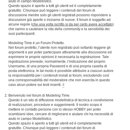
aiuto in campo Modellisitco.
Questo spazio è aperto a tutti gli utenti ed è completamente
gratutito. Chiunque può leggere i contenuti del forum di
discussione mentre solo gli utenti registrati possono rispondere a
discussioni già aperte o iniziarne di nuove. Il forum è soggetto ad
alcune regole (
che una volta iscritto si da per certo avere accettato
)
che vanno a cautelare la vita della community e la sensibilità dei
suoi partecipanti:
Modeling Time è un Forum Protetto.
Nel forum protetto, l’utente non registrato può soltanto leggere gli
argomenti e per poter partecipare attivamente alla discussione ed
esprimere le proprie opinioni è necessaria la registrazione. Tale
registrazione prevede, normalmente, l’indicazione del proprio
Username, di una propria Password e di una propria casella di
posta elettronica. In tal modo è possibile attribuire a ciascun autore
la responsabilità per i contenuti inviati ai forum, escludendo così
una corresponsabilità del moderatore che non esercita in questo
caso alcun potere sui testi inseriti.
#
Benvenuto nel forum di Modeling Time.
Questo è un sito di diffusione modellistica di tecnica e condivisione
di realizzazioni, procedure e suggerimenti. Il nostro scopo è
mettere in contatto persone con lo stesso HOBBY per poter
scambiarsi idee, cercare di migliorarsi e aiutare chi ha necessità di
aiuto in campo Modellisitco.
Questo spazio è aperto a tutti gli utenti ed è completamente
gratutito. Chiunque può leggere i contenuti del forum di