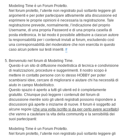
Modeling Time è un Forum Protetto.
Nel forum protetto, l’utente non registrato può soltanto leggere gli
argomenti e per poter partecipare attivamente alla discussione ed
esprimere le proprie opinioni è necessaria la registrazione. Tale
registrazione prevede, normalmente, l’indicazione del proprio
Username, di una propria Password e di una propria casella di
posta elettronica. In tal modo è possibile attribuire a ciascun autore
la responsabilità per i contenuti inviati ai forum, escludendo così
una corresponsabilità del moderatore che non esercita in questo
caso alcun potere sui testi inseriti.
#
Benvenuto nel forum di Modeling Time.
Questo è un sito di diffusione modellistica di tecnica e condivisione
di realizzazioni, procedure e suggerimenti. Il nostro scopo è
mettere in contatto persone con lo stesso HOBBY per poter
scambiarsi idee, cercare di migliorarsi e aiutare chi ha necessità di
aiuto in campo Modellisitco.
Questo spazio è aperto a tutti gli utenti ed è completamente
gratutito. Chiunque può leggere i contenuti del forum di
discussione mentre solo gli utenti registrati possono rispondere a
discussioni già aperte o iniziarne di nuove. Il forum è soggetto ad
alcune regole (
che una volta iscritto si da per certo avere accettato
)
che vanno a cautelare la vita della community e la sensibilità dei
suoi partecipanti:
Modeling Time è un Forum Protetto.
Nel forum protetto, l’utente non registrato può soltanto leggere gli