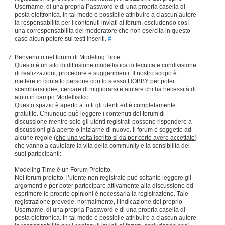
Username, di una propria Password e di una propria casella di
posta elettronica. In tal modo è possibile attribuire a ciascun autore
la responsabilità per i contenuti inviati ai forum, escludendo così
una corresponsabilità del moderatore che non esercita in questo
caso alcun potere sui testi inseriti.
#
Benvenuto nel forum di Modeling Time.
Questo è un sito di diffusione modellistica di tecnica e condivisione
di realizzazioni, procedure e suggerimenti. Il nostro scopo è
mettere in contatto persone con lo stesso HOBBY per poter
scambiarsi idee, cercare di migliorarsi e aiutare chi ha necessità di
aiuto in campo Modellisitco.
Questo spazio è aperto a tutti gli utenti ed è completamente
gratutito. Chiunque può leggere i contenuti del forum di
discussione mentre solo gli utenti registrati possono rispondere a
discussioni già aperte o iniziarne di nuove. Il forum è soggetto ad
alcune regole (
che una volta iscritto si da per certo avere accettato
)
che vanno a cautelare la vita della community e la sensibilità dei
suoi partecipanti:
Modeling Time è un Forum Protetto.
Nel forum protetto, l’utente non registrato può soltanto leggere gli
argomenti e per poter partecipare attivamente alla discussione ed
esprimere le proprie opinioni è necessaria la registrazione. Tale
registrazione prevede, normalmente, l’indicazione del proprio
Username, di una propria Password e di una propria casella di
posta elettronica. In tal modo è possibile attribuire a ciascun autore