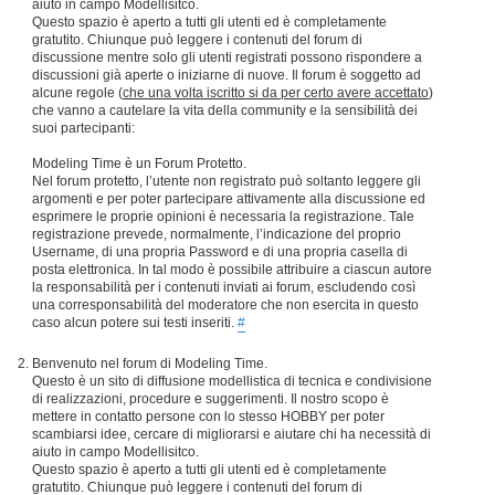
aiuto in campo Modellisitco.
Questo spazio è aperto a tutti gli utenti ed è completamente
gratutito. Chiunque può leggere i contenuti del forum di
discussione mentre solo gli utenti registrati possono rispondere a
discussioni già aperte o iniziarne di nuove. Il forum è soggetto ad
alcune regole (
che una volta iscritto si da per certo avere accettato
)
che vanno a cautelare la vita della community e la sensibilità dei
suoi partecipanti:
Modeling Time è un Forum Protetto.
Nel forum protetto, l’utente non registrato può soltanto leggere gli
argomenti e per poter partecipare attivamente alla discussione ed
esprimere le proprie opinioni è necessaria la registrazione. Tale
registrazione prevede, normalmente, l’indicazione del proprio
Username, di una propria Password e di una propria casella di
posta elettronica. In tal modo è possibile attribuire a ciascun autore
la responsabilità per i contenuti inviati ai forum, escludendo così
una corresponsabilità del moderatore che non esercita in questo
caso alcun potere sui testi inseriti.
#
Benvenuto nel forum di Modeling Time.
Questo è un sito di diffusione modellistica di tecnica e condivisione
di realizzazioni, procedure e suggerimenti. Il nostro scopo è
mettere in contatto persone con lo stesso HOBBY per poter
scambiarsi idee, cercare di migliorarsi e aiutare chi ha necessità di
aiuto in campo Modellisitco.
Questo spazio è aperto a tutti gli utenti ed è completamente
gratutito. Chiunque può leggere i contenuti del forum di