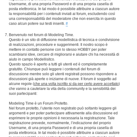
Username, di una propria Password e di una propria casella di
posta elettronica. In tal modo è possibile attribuire a ciascun autore
la responsabilità per i contenuti inviati ai forum, escludendo così
una corresponsabilità del moderatore che non esercita in questo
caso alcun potere sui testi inseriti.
#
Benvenuto nel forum di Modeling Time.
Questo è un sito di diffusione modellistica di tecnica e condivisione
di realizzazioni, procedure e suggerimenti. Il nostro scopo è
mettere in contatto persone con lo stesso HOBBY per poter
scambiarsi idee, cercare di migliorarsi e aiutare chi ha necessità di
aiuto in campo Modellisitco.
Questo spazio è aperto a tutti gli utenti ed è completamente
gratutito. Chiunque può leggere i contenuti del forum di
discussione mentre solo gli utenti registrati possono rispondere a
discussioni già aperte o iniziarne di nuove. Il forum è soggetto ad
alcune regole (
che una volta iscritto si da per certo avere accettato
)
che vanno a cautelare la vita della community e la sensibilità dei
suoi partecipanti:
Modeling Time è un Forum Protetto.
Nel forum protetto, l’utente non registrato può soltanto leggere gli
argomenti e per poter partecipare attivamente alla discussione ed
esprimere le proprie opinioni è necessaria la registrazione. Tale
registrazione prevede, normalmente, l’indicazione del proprio
Username, di una propria Password e di una propria casella di
posta elettronica. In tal modo è possibile attribuire a ciascun autore