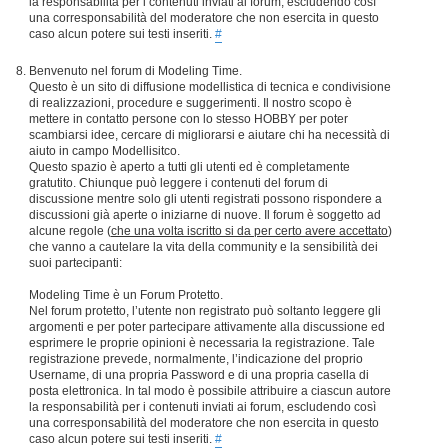
la responsabilità per i contenuti inviati ai forum, escludendo così
una corresponsabilità del moderatore che non esercita in questo
caso alcun potere sui testi inseriti.
#
Benvenuto nel forum di Modeling Time.
Questo è un sito di diffusione modellistica di tecnica e condivisione
di realizzazioni, procedure e suggerimenti. Il nostro scopo è
mettere in contatto persone con lo stesso HOBBY per poter
scambiarsi idee, cercare di migliorarsi e aiutare chi ha necessità di
aiuto in campo Modellisitco.
Questo spazio è aperto a tutti gli utenti ed è completamente
gratutito. Chiunque può leggere i contenuti del forum di
discussione mentre solo gli utenti registrati possono rispondere a
discussioni già aperte o iniziarne di nuove. Il forum è soggetto ad
alcune regole (
che una volta iscritto si da per certo avere accettato
)
che vanno a cautelare la vita della community e la sensibilità dei
suoi partecipanti:
Modeling Time è un Forum Protetto.
Nel forum protetto, l’utente non registrato può soltanto leggere gli
argomenti e per poter partecipare attivamente alla discussione ed
esprimere le proprie opinioni è necessaria la registrazione. Tale
registrazione prevede, normalmente, l’indicazione del proprio
Username, di una propria Password e di una propria casella di
posta elettronica. In tal modo è possibile attribuire a ciascun autore
la responsabilità per i contenuti inviati ai forum, escludendo così
una corresponsabilità del moderatore che non esercita in questo
caso alcun potere sui testi inseriti.
#