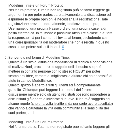
Modeling Time è un Forum Protetto.
Nel forum protetto, l’utente non registrato può soltanto leggere gli
argomenti e per poter partecipare attivamente alla discussione ed
esprimere le proprie opinioni è necessaria la registrazione. Tale
registrazione prevede, normalmente, l’indicazione del proprio
Username, di una propria Password e di una propria casella di
posta elettronica. In tal modo è possibile attribuire a ciascun autore
la responsabilità per i contenuti inviati ai forum, escludendo così
una corresponsabilità del moderatore che non esercita in questo
caso alcun potere sui testi inseriti.
#
Benvenuto nel forum di Modeling Time.
Questo è un sito di diffusione modellistica di tecnica e condivisione
di realizzazioni, procedure e suggerimenti. Il nostro scopo è
mettere in contatto persone con lo stesso HOBBY per poter
scambiarsi idee, cercare di migliorarsi e aiutare chi ha necessità di
aiuto in campo Modellisitco.
Questo spazio è aperto a tutti gli utenti ed è completamente
gratutito. Chiunque può leggere i contenuti del forum di
discussione mentre solo gli utenti registrati possono rispondere a
discussioni già aperte o iniziarne di nuove. Il forum è soggetto ad
alcune regole (
che una volta iscritto si da per certo avere accettato
)
che vanno a cautelare la vita della community e la sensibilità dei
suoi partecipanti:
Modeling Time è un Forum Protetto.
Nel forum protetto, l’utente non registrato può soltanto leggere gli