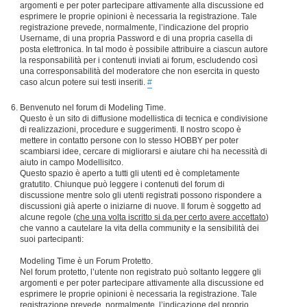
argomenti e per poter partecipare attivamente alla discussione ed
esprimere le proprie opinioni è necessaria la registrazione. Tale
registrazione prevede, normalmente, l’indicazione del proprio
Username, di una propria Password e di una propria casella di
posta elettronica. In tal modo è possibile attribuire a ciascun autore
la responsabilità per i contenuti inviati ai forum, escludendo così
una corresponsabilità del moderatore che non esercita in questo
caso alcun potere sui testi inseriti.
#
Benvenuto nel forum di Modeling Time.
Questo è un sito di diffusione modellistica di tecnica e condivisione
di realizzazioni, procedure e suggerimenti. Il nostro scopo è
mettere in contatto persone con lo stesso HOBBY per poter
scambiarsi idee, cercare di migliorarsi e aiutare chi ha necessità di
aiuto in campo Modellisitco.
Questo spazio è aperto a tutti gli utenti ed è completamente
gratutito. Chiunque può leggere i contenuti del forum di
discussione mentre solo gli utenti registrati possono rispondere a
discussioni già aperte o iniziarne di nuove. Il forum è soggetto ad
alcune regole (
che una volta iscritto si da per certo avere accettato
)
che vanno a cautelare la vita della community e la sensibilità dei
suoi partecipanti:
Modeling Time è un Forum Protetto.
Nel forum protetto, l’utente non registrato può soltanto leggere gli
argomenti e per poter partecipare attivamente alla discussione ed
esprimere le proprie opinioni è necessaria la registrazione. Tale
registrazione prevede, normalmente, l’indicazione del proprio