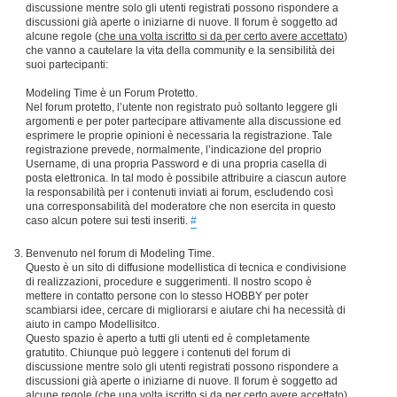
discussione mentre solo gli utenti registrati possono rispondere a
discussioni già aperte o iniziarne di nuove. Il forum è soggetto ad
alcune regole (
che una volta iscritto si da per certo avere accettato
)
che vanno a cautelare la vita della community e la sensibilità dei
suoi partecipanti:
Modeling Time è un Forum Protetto.
Nel forum protetto, l’utente non registrato può soltanto leggere gli
argomenti e per poter partecipare attivamente alla discussione ed
esprimere le proprie opinioni è necessaria la registrazione. Tale
registrazione prevede, normalmente, l’indicazione del proprio
Username, di una propria Password e di una propria casella di
posta elettronica. In tal modo è possibile attribuire a ciascun autore
la responsabilità per i contenuti inviati ai forum, escludendo così
una corresponsabilità del moderatore che non esercita in questo
caso alcun potere sui testi inseriti.
#
Benvenuto nel forum di Modeling Time.
Questo è un sito di diffusione modellistica di tecnica e condivisione
di realizzazioni, procedure e suggerimenti. Il nostro scopo è
mettere in contatto persone con lo stesso HOBBY per poter
scambiarsi idee, cercare di migliorarsi e aiutare chi ha necessità di
aiuto in campo Modellisitco.
Questo spazio è aperto a tutti gli utenti ed è completamente
gratutito. Chiunque può leggere i contenuti del forum di
discussione mentre solo gli utenti registrati possono rispondere a
discussioni già aperte o iniziarne di nuove. Il forum è soggetto ad
alcune regole (
che una volta iscritto si da per certo avere accettato
)