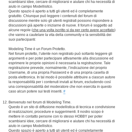
scambiarsi idee, cercare di migliorarsi e aiutare chi ha necessità di
aiuto in campo Modellisitco.
Questo spazio è aperto a tutti gli utenti ed è completamente
gratutito. Chiunque può leggere i contenuti del forum di
discussione mentre solo gli utenti registrati possono rispondere a
discussioni già aperte o iniziarne di nuove. Il forum è soggetto ad
alcune regole (
che una volta iscritto si da per certo avere accettato
)
che vanno a cautelare la vita della community e la sensibilità dei
suoi partecipanti:
Modeling Time è un Forum Protetto.
Nel forum protetto, l’utente non registrato può soltanto leggere gli
argomenti e per poter partecipare attivamente alla discussione ed
esprimere le proprie opinioni è necessaria la registrazione. Tale
registrazione prevede, normalmente, l’indicazione del proprio
Username, di una propria Password e di una propria casella di
posta elettronica. In tal modo è possibile attribuire a ciascun autore
la responsabilità per i contenuti inviati ai forum, escludendo così
una corresponsabilità del moderatore che non esercita in questo
caso alcun potere sui testi inseriti.
#
Benvenuto nel forum di Modeling Time.
Questo è un sito di diffusione modellistica di tecnica e condivisione
di realizzazioni, procedure e suggerimenti. Il nostro scopo è
mettere in contatto persone con lo stesso HOBBY per poter
scambiarsi idee, cercare di migliorarsi e aiutare chi ha necessità di
aiuto in campo Modellisitco.
Questo spazio è aperto a tutti gli utenti ed è completamente