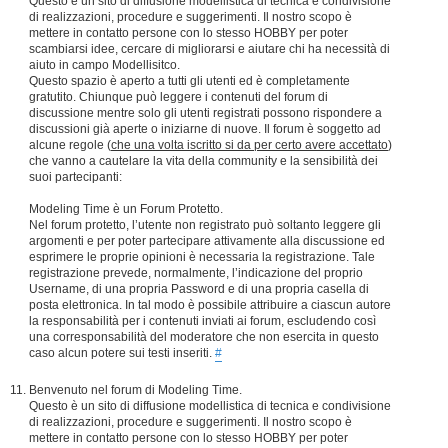
Questo è un sito di diffusione modellistica di tecnica e condivisione
di realizzazioni, procedure e suggerimenti. Il nostro scopo è
mettere in contatto persone con lo stesso HOBBY per poter
scambiarsi idee, cercare di migliorarsi e aiutare chi ha necessità di
aiuto in campo Modellisitco.
Questo spazio è aperto a tutti gli utenti ed è completamente
gratutito. Chiunque può leggere i contenuti del forum di
discussione mentre solo gli utenti registrati possono rispondere a
discussioni già aperte o iniziarne di nuove. Il forum è soggetto ad
alcune regole (
che una volta iscritto si da per certo avere accettato
)
che vanno a cautelare la vita della community e la sensibilità dei
suoi partecipanti:
Modeling Time è un Forum Protetto.
Nel forum protetto, l’utente non registrato può soltanto leggere gli
argomenti e per poter partecipare attivamente alla discussione ed
esprimere le proprie opinioni è necessaria la registrazione. Tale
registrazione prevede, normalmente, l’indicazione del proprio
Username, di una propria Password e di una propria casella di
posta elettronica. In tal modo è possibile attribuire a ciascun autore
la responsabilità per i contenuti inviati ai forum, escludendo così
una corresponsabilità del moderatore che non esercita in questo
caso alcun potere sui testi inseriti.
#
Benvenuto nel forum di Modeling Time.
Questo è un sito di diffusione modellistica di tecnica e condivisione
di realizzazioni, procedure e suggerimenti. Il nostro scopo è
mettere in contatto persone con lo stesso HOBBY per poter