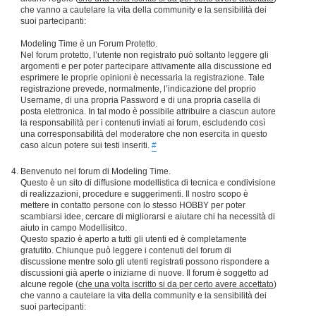
che vanno a cautelare la vita della community e la sensibilità dei
suoi partecipanti:
Modeling Time è un Forum Protetto.
Nel forum protetto, l’utente non registrato può soltanto leggere gli
argomenti e per poter partecipare attivamente alla discussione ed
esprimere le proprie opinioni è necessaria la registrazione. Tale
registrazione prevede, normalmente, l’indicazione del proprio
Username, di una propria Password e di una propria casella di
posta elettronica. In tal modo è possibile attribuire a ciascun autore
la responsabilità per i contenuti inviati ai forum, escludendo così
una corresponsabilità del moderatore che non esercita in questo
caso alcun potere sui testi inseriti.
#
Benvenuto nel forum di Modeling Time.
Questo è un sito di diffusione modellistica di tecnica e condivisione
di realizzazioni, procedure e suggerimenti. Il nostro scopo è
mettere in contatto persone con lo stesso HOBBY per poter
scambiarsi idee, cercare di migliorarsi e aiutare chi ha necessità di
aiuto in campo Modellisitco.
Questo spazio è aperto a tutti gli utenti ed è completamente
gratutito. Chiunque può leggere i contenuti del forum di
discussione mentre solo gli utenti registrati possono rispondere a
discussioni già aperte o iniziarne di nuove. Il forum è soggetto ad
alcune regole (
che una volta iscritto si da per certo avere accettato
)
che vanno a cautelare la vita della community e la sensibilità dei
suoi partecipanti: