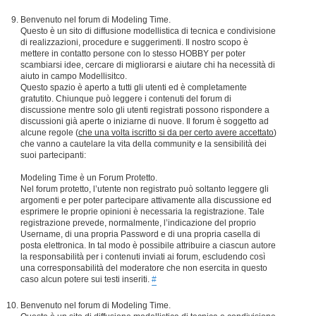
Benvenuto nel forum di Modeling Time.
Questo è un sito di diffusione modellistica di tecnica e condivisione
di realizzazioni, procedure e suggerimenti. Il nostro scopo è
mettere in contatto persone con lo stesso HOBBY per poter
scambiarsi idee, cercare di migliorarsi e aiutare chi ha necessità di
aiuto in campo Modellisitco.
Questo spazio è aperto a tutti gli utenti ed è completamente
gratutito. Chiunque può leggere i contenuti del forum di
discussione mentre solo gli utenti registrati possono rispondere a
discussioni già aperte o iniziarne di nuove. Il forum è soggetto ad
alcune regole (
che una volta iscritto si da per certo avere accettato
)
che vanno a cautelare la vita della community e la sensibilità dei
suoi partecipanti:
Modeling Time è un Forum Protetto.
Nel forum protetto, l’utente non registrato può soltanto leggere gli
argomenti e per poter partecipare attivamente alla discussione ed
esprimere le proprie opinioni è necessaria la registrazione. Tale
registrazione prevede, normalmente, l’indicazione del proprio
Username, di una propria Password e di una propria casella di
posta elettronica. In tal modo è possibile attribuire a ciascun autore
la responsabilità per i contenuti inviati ai forum, escludendo così
una corresponsabilità del moderatore che non esercita in questo
caso alcun potere sui testi inseriti.
#
Benvenuto nel forum di Modeling Time.