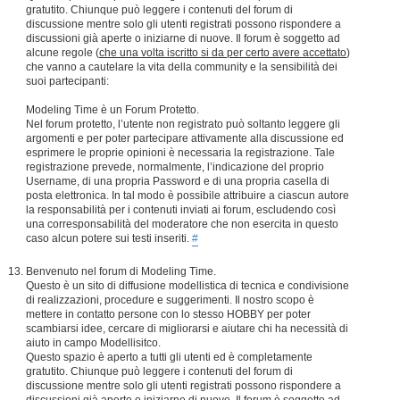
gratutito. Chiunque può leggere i contenuti del forum di
discussione mentre solo gli utenti registrati possono rispondere a
discussioni già aperte o iniziarne di nuove. Il forum è soggetto ad
alcune regole (
che una volta iscritto si da per certo avere accettato
)
che vanno a cautelare la vita della community e la sensibilità dei
suoi partecipanti:
Modeling Time è un Forum Protetto.
Nel forum protetto, l’utente non registrato può soltanto leggere gli
argomenti e per poter partecipare attivamente alla discussione ed
esprimere le proprie opinioni è necessaria la registrazione. Tale
registrazione prevede, normalmente, l’indicazione del proprio
Username, di una propria Password e di una propria casella di
posta elettronica. In tal modo è possibile attribuire a ciascun autore
la responsabilità per i contenuti inviati ai forum, escludendo così
una corresponsabilità del moderatore che non esercita in questo
caso alcun potere sui testi inseriti.
#
Benvenuto nel forum di Modeling Time.
Questo è un sito di diffusione modellistica di tecnica e condivisione
di realizzazioni, procedure e suggerimenti. Il nostro scopo è
mettere in contatto persone con lo stesso HOBBY per poter
scambiarsi idee, cercare di migliorarsi e aiutare chi ha necessità di
aiuto in campo Modellisitco.
Questo spazio è aperto a tutti gli utenti ed è completamente
gratutito. Chiunque può leggere i contenuti del forum di
discussione mentre solo gli utenti registrati possono rispondere a